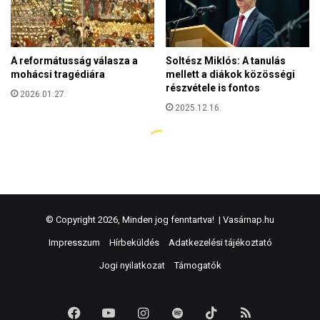
© Copyright 2026, Minden jog fenntartva! |
Vasárnap.hu
Impresszum
Hírbeküldés
Adatkezelési tájékoztató
Jogi nyilatkozat
Támogatók
Facebook
YouTube
Instagram
Spotify
TikTok
RSS