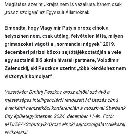
Meglátása szerint Ukrajna nem is vazallusa, hanem csak
„rossz szolgája” az Egyesült Államoknak.
Elmondta, hogy Vlagyimir Putyin orosz elnök a
helyszínen nem, csak utólag, felvételen látta, milyen
grimaszokat vágott a „normandiai négyek” 2019.
decemberi párizsi közös sajtótájékoztatóján a vele
egy asztalnál ülő ukrán hivatali partnere, Volodimir
Zelenszkij, aki Peszkov szerint „több kérdéshez nem
viszonyult komolyan”.
Vezetőkép: Dmitrij Peszkov orosz elnöki szóvivő a
mesterséges intelligenciáról rendezett MI Utazás című
évenkénti nemzetközi konferencián a moszkvai Sberbank
City épületegyüttesben 2024. december 11-én. Fotó:
MTI/EPA/Szputnyik/Orosz elnöki sajtószolgálat/Alekszej
Nyikolszkij