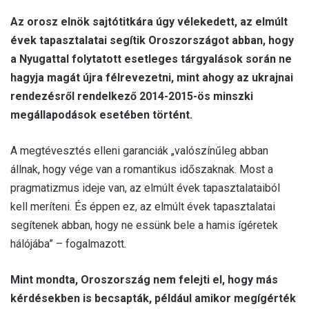
Az orosz elnök sajtótitkára úgy vélekedett, az elmúlt
évek tapasztalatai segítik Oroszországot abban, hogy
a Nyugattal folytatott esetleges tárgyalások során ne
hagyja magát újra félrevezetni, mint ahogy az ukrajnai
rendezésről rendelkező 2014-2015-ös minszki
megállapodások esetében történt.
A megtévesztés elleni garanciák „valószínűleg abban
állnak, hogy vége van a romantikus időszaknak. Most a
pragmatizmus ideje van, az elmúlt évek tapasztalataiból
kell meríteni. És éppen ez, az elmúlt évek tapasztalatai
segítenek abban, hogy ne essünk bele a hamis ígéretek
hálójába” – fogalmazott.
Mint mondta, Oroszország nem felejti el, hogy más
kérdésekben is becsapták, például amikor megígérték