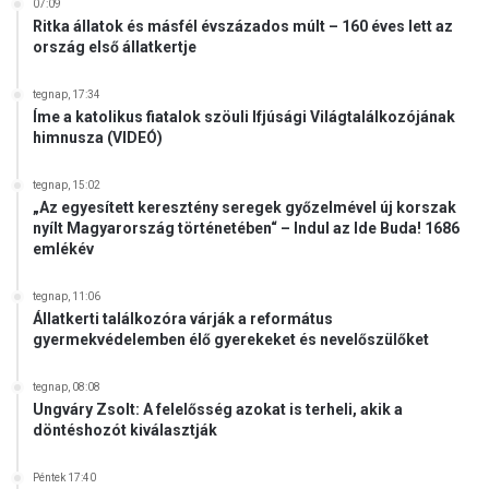
ő
07:09
Ritka állatok és másfél évszázados múlt – 160 éves lett az
r
ország első állatkertje
s
é
g
tegnap, 17:34
Íme a katolikus fiatalok szöuli Ifjúsági Világtalálkozójának
k
himnusza (VIDEÓ)
ö
z
tegnap, 15:02
z
„Az egyesített keresztény seregek győzelmével új korszak
é
nyílt Magyarország történetében“ – Indul az Ide Buda! 1686
t
emlékév
e
t
tegnap, 11:06
t
Állatkerti találkozóra várják a református
e
gyermekvédelemben élő gyerekeket és nevelőszülőket
a
f
tegnap, 08:08
é
Ungváry Zsolt: A felelősség azokat is terheli, akik a
n
döntéshozót kiválasztják
y
k
Péntek 17:40
é