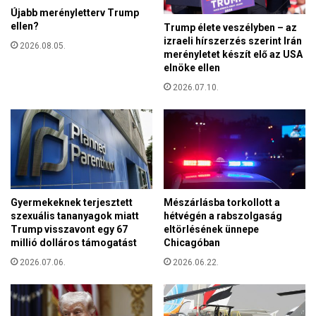
s
e
Újabb merényletterv Trump
z
ellen?
l
Trump élete veszélyben – az
e
izraeli hírszerzés szerint Irán
t
2026.08.05.
k
merényletet készít elő az USA
a
e
elnöke ellen
g
t
y
2026.07.10.
!
e
–
r
ü
m
z
e
e
k
n
e
t
i
e
Gyermekeknek terjesztett
Mészárlásba torkollott a
b
a
szexuális tananyagok miatt
hétvégén a rabszolgaság
ő
S
Trump visszavont egy 67
eltörlésének ünnepe
l
z
millió dolláros támogatást
Chicagóban
,
e
2026.07.06.
2026.06.22.
d
n
e
t
m
a
e