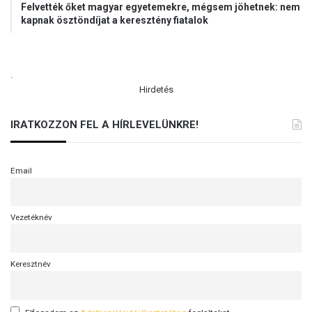
Felvették őket magyar egyetemekre, mégsem jöhetnek: nem
p
kapnak ösztöndíjat a keresztény fiatalok
é
t
.
Hirdetés
IRATKOZZON FEL A HÍRLEVELÜNKRE!
Email
Vezetéknév
Keresztnév