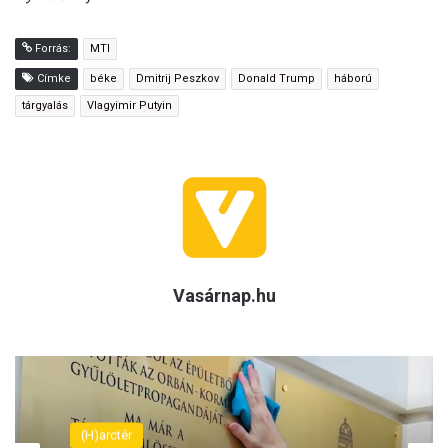
Forrás:
MTI
Címke
béke
Dmitrij Peszkov
Donald Trump
háború
tárgyalás
Vlagyimir Putyin
Vasárnap.hu
(H)arctér