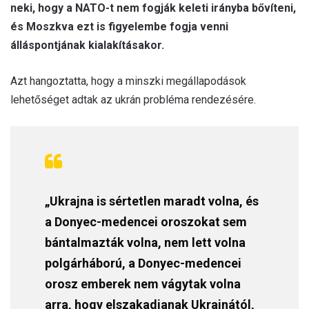
neki, hogy a NATO-t nem fogják keleti irányba bővíteni,
és Moszkva ezt is figyelembe fogja venni
álláspontjának kialakításakor.
Azt hangoztatta, hogy a minszki megállapodások
lehetőséget adtak az ukrán probléma rendezésére.
„Ukrajna is sértetlen maradt volna, és
a Donyec-medencei oroszokat sem
bántalmazták volna, nem lett volna
polgárháború, a Donyec-medencei
orosz emberek nem vágytak volna
arra, hogy elszakadjanak Ukrajnától,