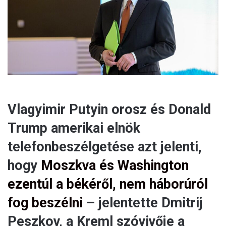
a
i
l
Vlagyimir Putyin orosz és Donald
Trump amerikai elnök
telefonbeszélgetése azt jelenti,
hogy
Moszkva és Washington
ezentúl a békéről, nem háborúról
fog beszélni
– jelentette Dmitrij
Peszkov, a Kreml szóvivője a