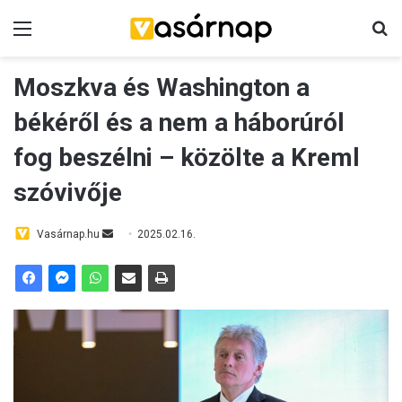
Menü
K
Moszkva és Washington a
békéről és a nem a háborúról
fog beszélni – közölte a Kreml
szóvivője
Vasárnap.hu
S
2025.02.16.
e
n
d
a
n
e
m