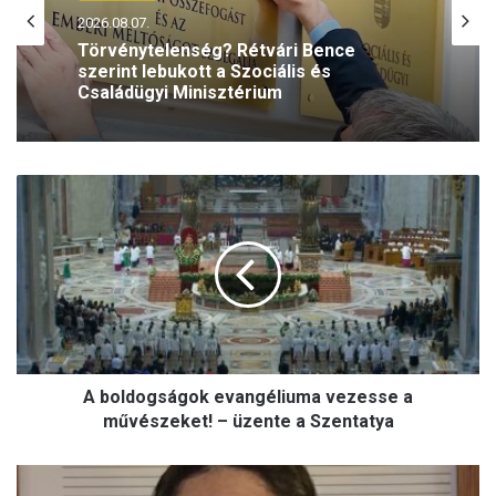
2026.08.07.
Törvénytelenség? Rétvári Bence
szerint lebukott a Szociális és
Családügyi Minisztérium
A
b
o
l
d
o
g
s
á
A boldogságok evangéliuma vezesse a
g
o
művészeket! – üzente a Szentatya
k
e
A
v