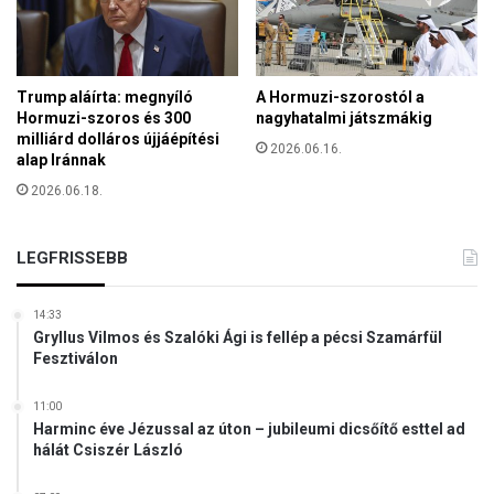
t
g
y
s
a
é
r
Trump aláírta: megnyíló
A Hormuzi-szorostól a
t
Hormuzi-szoros és 300
nagyhatalmi játszmákig
ő
milliárd dolláros újjáépítési
2026.06.16.
d
alap Iránnak
ö
2026.06.18.
t
t
a
LEGFRISSEBB
m
i
k
14:33
o
Gryllus Vilmos és Szalóki Ági is fellép a pécsi Szamárfül
Fesztiválon
r
a
r
11:00
Harminc éve Jézussal az úton – jubileumi dicsőítő esttel ad
e
hálát Csiszér László
n
d