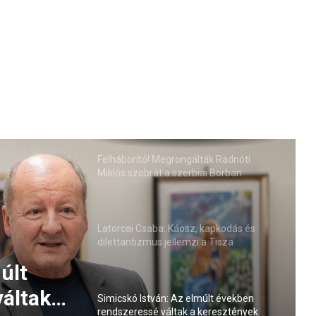
Felháborító! Megrongálták Radnóti
Miklós szobrát a szerbiai Borban
Latorcai Csaba: Káosz, kapkodás és
dilettantizmus jellemzi a Tisza
kormányzását
últ
Simicskó István: Az elmúlt években
rendszeressé váltak a keresztények