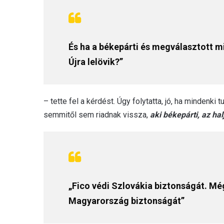
És ha a békepárti és megválasztott m
Újra lelövik?”
– tette fel a kérdést. Úgy folytatta, jó, ha mindenki 
semmitől sem riadnak vissza,
aki békepárti, az ha
„Fico védi Szlovákia biztonságát. Még
Magyarország biztonságát”