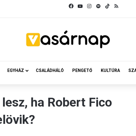
Facebook
YouTube
Instagram
Spotify
TikTok
RSS
EGYHÁZ
CSALÁDHÁLÓ
PENGETŐ
KULTÚRA
SZ
lesz, ha Robert Fico
elövik?