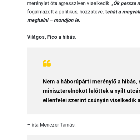
merénylet óta agresszíven viselkedik. „
Ők persze n
fogalmazott a politikus, hozzátéve,
t
ehát a megvála
meghalni – mondjon le.
Világos, Fico a hibás.
Nem a háborúpárti merénylő a hibás,
miniszterelnököt lelőttek a nyílt utcán
ellenfelei szerint csúnyán viselkedik 
– írta Menczer Tamás.