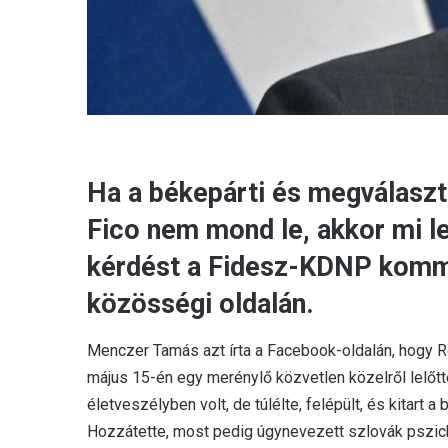
Ha a békepárti és megválaszt
Fico nem mond le, akkor mi les
kérdést a Fidesz-KDNP kommu
közösségi oldalán.
Menczer Tamás azt írta a Facebook-oldalán, hogy Ro
május 15-én egy merénylő közvetlen közelről lelőtte.
életveszélyben volt, de túlélte, felépült, és kitart a
Hozzátette, most pedig úgynevezett szlovák pszich