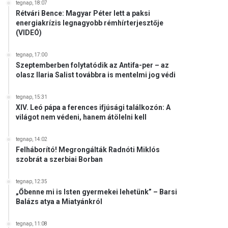
tegnap, 18:07
Rétvári Bence: Magyar Péter lett a paksi
energiakrízis legnagyobb rémhírterjesztője
(VIDEÓ)
tegnap, 17:00
Szeptemberben folytatódik az Antifa-per – az
olasz Ilaria Salist továbbra is mentelmi jog védi
tegnap, 15:31
XIV. Leó pápa a ferences ifjúsági találkozón: A
világot nem védeni, hanem átölelni kell
tegnap, 14:02
Felháborító! Megrongálták Radnóti Miklós
szobrát a szerbiai Borban
tegnap, 12:35
„Őbenne mi is Isten gyermekei lehetünk” – Barsi
Balázs atya a Miatyánkról
tegnap, 11:08