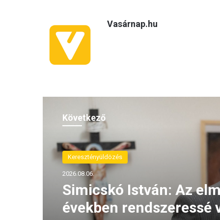
Vasárnap.hu
Következő
Keresztényüldözés
(H)arctér
2026.08.06.
2026.08.05.
Simicskó István: Az elm