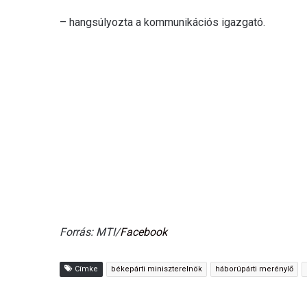
– hangsúlyozta a kommunikációs igazgató.
Forrás: MTI/
Facebook
Címke
békepárti miniszterelnök
háborúpárti merénylő