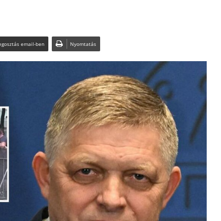
gosztás email-ben
Nyomtatás