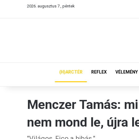
2026. augusztus 7., péntek
(H)ARCTÉR
REFLEX
VÉLEMÉNY
Menczer Tamás: mi 
nem mond le, újra l
"Világos, Fico a hibás."