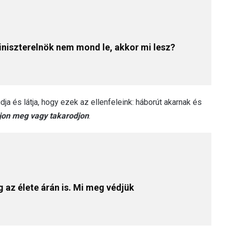
iniszterelnök nem mond le, akkor mi lesz?
tudja és látja, hogy ezek az ellenfeleink: háborút akarnak és
ljon meg vagy takarodjon
.
 az élete árán is. Mi meg védjük