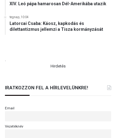
XIV. Leó pápa hamarosan Dél-Amerikába utazik
tegnap, 10:04
Latorcai Csaba: Káosz, kapkodás és
dilettantizmus jellemzi a Tisza kormányzását
.
Hirdetés
IRATKOZZON FEL A HÍRLEVELÜNKRE!
Email
Vezetéknév