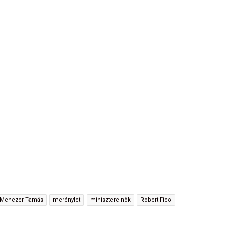
Menczer Tamás
merénylet
miniszterelnök
Robert Fico