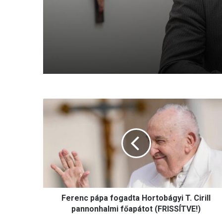
években rendszeressé v
keresztények elleni agr
A szívhangrendelet
megnyilvánulások
bizonyítottan mentett 
életeket
F
e
r
e
n
c
p
á
p
Ferenc pápa fogadta Hortobágyi T. Cirill
a
f
pannonhalmi főapátot (FRISSÍTVE!)
o