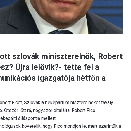
ott szlovák miniszterelnök, Robert
z? Újra lelövik?- tette fel a
nikációs igazgatója hétfőn a
bert Ficót, Szlovákia békepárti miniszterelnökét tavaly
 Ötször lőtt rá, négyszer eltalálta. Robert Fico
 békepárti álláspontja mellett.
ológusok követelik, hogy Fico mondjon le, mert szerintük a