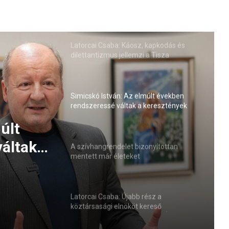
Latorcai Csaba: Káosz, kapkodás és
dilettantizmus jellemzi a Tisza
kormányzását
Simicskó István: Az elmúlt években
rendszeressé váltak a keresztények
elleni agresszív megnyilvánulások
már
A szívhangrendelet bizonyítottan
mentett már életeket
Latorcai Csaba: Újabb rész a
köztársasági elnököt kereső
roncsderbi-sorozatban (VIDEÓ)