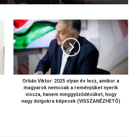
O
r
b
á
n
V
i
k
t
Orbán Viktor: 2025 olyan év lesz, amikor a
o
r
magyarok nemcsak a reményüket nyerik
:
vissza, hanem meggyőződésüket, hogy
2
nagy dolgokra képesek (VISSZANÉZHETŐ)
0
2
5
o
l