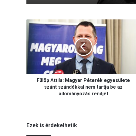
F
ü
l
ö
p
A
t
t
i
Fülöp Attila: Magyar Péterék egyesülete
l
a
szánt szándékkal nem tartja be az
:
adományozás rendjét
M
a
g
y
Ezek is érdekelhetik
a
r