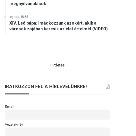
megnyilvánulások
tegnap, 18:35
XIV. Leó pápa: Imádkozzunk azokért, akik a
városok zajában keresik az élet értelmét (VIDEÓ)
.
Hirdetés
IRATKOZZON FEL A HÍRLEVELÜNKRE!
Email
Vezetéknév