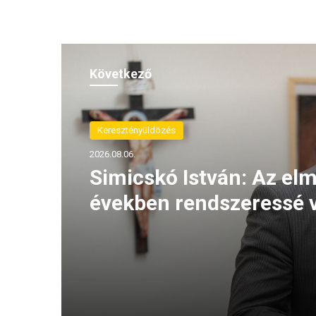
Következő
(H)arctér
2026.08.05.
A szívhangrendelet
bizonyítottan mentett 
életeket