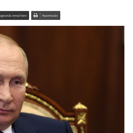
gosztás email-ben
Nyomtatás