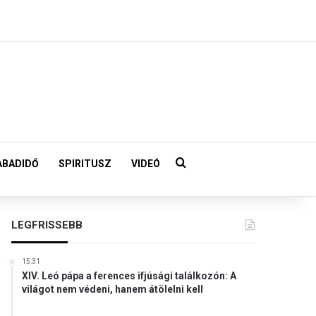
Keresés:
ABADIDŐ
SPIRITUSZ
VIDEÓ
LEGFRISSEBB
15:31
XIV. Leó pápa a ferences ifjúsági találkozón: A
világot nem védeni, hanem átölelni kell