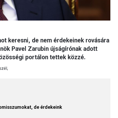
t keresni, de nem érdekeinek rovására
nök Pavel Zarubin újságírónak adott
özösségi portálon tettek közzé.
szél,
omisszumokat, de érdekeink