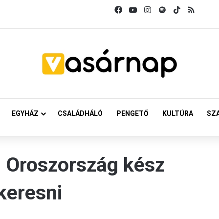
Facebook
YouTube
Instagram
Spotify
TikTok
RSS
EGYHÁZ
CSALÁDHÁLÓ
PENGETŐ
KULTÚRA
SZ
: Oroszország kész
eresni