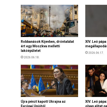
P
é
t
e
r
é
k
e
g
Robbanások Kijevben, dróntalálat
XIV. Leó pápa
ért egy Moszkva melletti
megállapodá
y
lakóépületet
e
2026.06.17.
s
2026.06.18.
ü
l
e
t
e
s
z
á
n
Újra pénzt kapott Ukrajna az
XIV. Leó pápa
Európai Uniótól
olyan elitet 
t