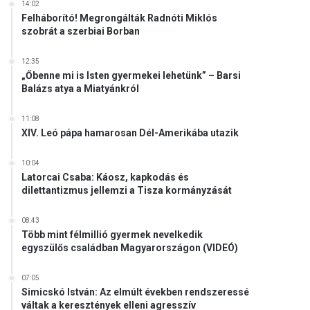
14:02
Felháborító! Megrongálták Radnóti Miklós
szobrát a szerbiai Borban
12:35
„Őbenne mi is Isten gyermekei lehetünk” – Barsi
Balázs atya a Miatyánkról
11:08
XIV. Leó pápa hamarosan Dél-Amerikába utazik
10:04
Latorcai Csaba: Káosz, kapkodás és
dilettantizmus jellemzi a Tisza kormányzását
08:43
Több mint félmillió gyermek nevelkedik
egyszülős családban Magyarországon (VIDEÓ)
07:05
Simicskó István: Az elmúlt években rendszeressé
váltak a keresztények elleni agresszív