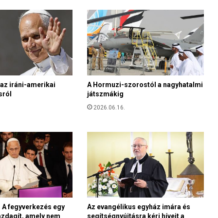
y
a
n
é
v
l
e
s
z
 az iráni-amerikai
A Hormuzi-szorostól a nagyhatalmi
sról
játszmákig
,
a
2026.06.16.
m
i
k
o
r
a
m
a
g
y
: A fegyverkezés egy
Az evangélikus egyház imára és
gazdagít, amely nem
segítségnyújtásra kéri híveit a
a