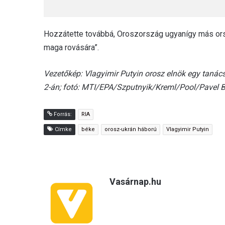
Hozzátette továbbá, Oroszország ugyanígy más orsz
maga rovására”.
Vezetőkép: Vlagyimir Putyin orosz elnök egy taná
2-án; fotó: MTI/EPA/Szputnyik/Kreml/Pool/Pavel B
Forrás:
RIA
Címke
béke
orosz-ukrán háború
Vlagyimir Putyin
Vasárnap.hu