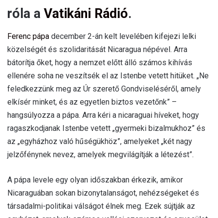
róla a
Vatikáni Rádió
.
Ferenc pápa
december 2-án kelt levelében kifejezi lelki
közelségét és szolidaritását Nicaragua népével. Arra
bátorítja őket, hogy a nemzet előtt álló számos kihívás
ellenére soha ne veszítsék el az Istenbe vetett hitüket. „Ne
feledkezzünk meg az Úr szerető Gondviseléséről, amely
elkísér minket, és az egyetlen biztos vezetőnk” –
hangsúlyozza a pápa. Arra kéri a nicaraguai híveket, hogy
ragaszkodjanak Istenbe vetett „gyermeki bizalmukhoz” és
az „egyházhoz való hűségükhöz”, amelyeket „két nagy
jelzőfénynek nevez, amelyek megvilágítják a létezést”.
A pápa levele egy olyan időszakban érkezik, amikor
Nicaraguában sokan bizonytalanságot, nehézségeket és
társadalmi-politikai válságot élnek meg. Ezek sújtják az