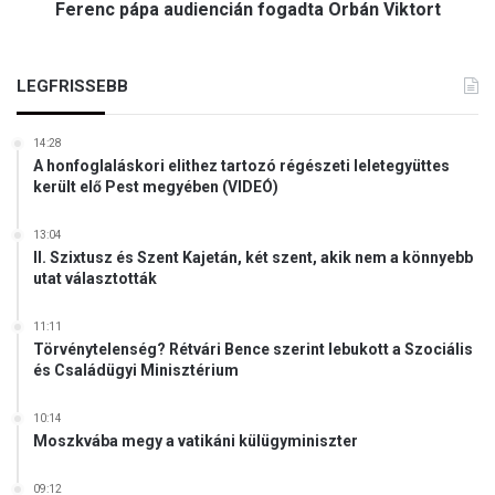
Ferenc pápa audiencián fogadta Orbán Viktort
LEGFRISSEBB
14:28
A honfoglaláskori elithez tartozó régészeti leletegyüttes
került elő Pest megyében (VIDEÓ)
13:04
II. Szixtusz és Szent Kajetán, két szent, akik nem a könnyebb
utat választották
11:11
Törvénytelenség? Rétvári Bence szerint lebukott a Szociális
és Családügyi Minisztérium
10:14
Moszkvába megy a vatikáni külügyminiszter
09:12