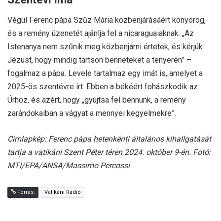
Végül Ferenc pápa Szűz Mária közbenjárásáért könyörög,
és a remény üzenetét ajánlja fel a nicaraguaiaknak. „Az
Istenanya nem szűnik meg közbenjárni értetek, és kérjük
Jézust, hogy mindig tartson benneteket a tenyerén” –
fogalmaz a pápa. Levele tartalmaz egy imát is, amelyet a
2025-ös szentévre írt. Ebben a békéért fohászkodik az
Úrhoz, és azért, hogy „gyújtsa fel bennünk, a remény
zarándokaiban a vágyat a mennyei kegyelmekre”.
Címlapkép: Ferenc pápa hetenkénti általános kihallgatását
tartja a vatikáni Szent Péter téren 2024. október 9-én. Fotó:
MTI/EPA/ANSA/Massimo Percossi
Forrás:
Vatikáni Rádió