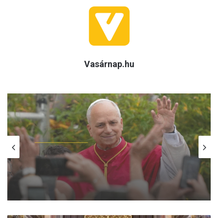
Vasárnap.hu
Vatikáni Figyelő
2026.08.06.
XIV. Leó pápa hamarosan Dél-Amerikába
utazik