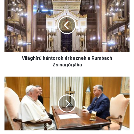
Világhírű
kántorok
érkeznek
a
Rumbach
Zsinagógába
Világhírű kántorok érkeznek a Rumbach
Zsinagógába
Ferenc
pápa
audiencián
fogadta
Orbán
Viktort