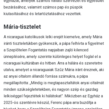
egyházat, amelyek számos vallási szervezet és egyesület
bezárásához, valamint számos pap és püspök
kiutasításához és letartóztatásához vezettek.
Mária-tisztelet
A nicaraguai katolikusok lelki erejét kiemelve, amely Mária
iránti tiszteletükben gyökerezik, a pápa felhívta a figyelmet
a Szeplőtelen Fogantatás napjaiban zajló kilenced
ünneplésére, amely szerinte különleges helyet foglal el a
nicaraguai kultúrában és hitben. Arra a hálára és szeretetre
utalva, amelyet a nicaraguaiak Szűz Mária iránt éreznek, aki
az anyai oltalom állandó forrása számukra, a pápa
megállapította: „Mindig is megtapasztaltátok anyai oltalmát
minden szükségletetekben, és nagyon szép és gazdag
lelkiséggel fejeztétek ki hálátokat”. Miközben az Egyház a
2025-ös szentévre készül, Ferenc pápa arra buzdítja a