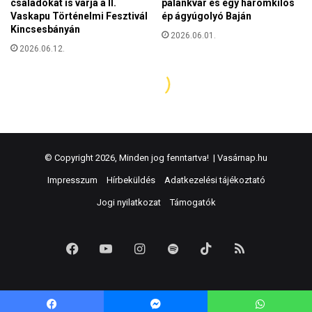
© Copyright 2026, Minden jog fenntartva! |
Vasárnap.hu
Impresszum
Hírbeküldés
Adatkezelési tájékoztató
Jogi nyilatkozat
Támogatók
Facebook
YouTube
Instagram
Spotify
TikTok
RSS