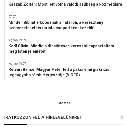
Kaszab Zoltán: Most lett volna valódi szükség a közmédiára
07:07
Minden Bibliát elkoboznak a határon, a keresztény
szervezeteket terrorista csoportként kezelik!
tegnap, 19:09
Kedl Olívia: Mindig a dicsőítésen keresztül tapasztaltam
meg Isten jelenlétét
tegnap, 18:07
Rétvári Bence: Magyar Péter lett a paksi energiakrízis
legnagyobb rémhírterjesztője (VIDEÓ)
.
Hirdetés
IRATKOZZON FEL A HÍRLEVELÜNKRE!