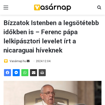
Menü
Ke
Bízzatok Istenben a legsötétebb
időkben is – Ferenc pápa
lelkipásztori levelet írt a
nicaraguai híveknek
Send
Vasárnap.hu
2024.12.04.
an
email