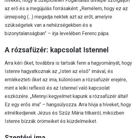
híveket, hogy a Szeplőtelen Fogantatás ünnepe szolgáljon
az erő és a megújulás forrásaként. „Remélem, hogy ez az
ünnepség (…) megadja nektek azt az erőt, amelyre
szükségetek van a nehézségekben és a
bizonytalanságban” – írja levelében Ferenc pápa.
A rózsafüzér: kapcsolat Istennel
Arra kéri őket, továbbra is tartsák fenn a hagyományát, hogy
Istenre hagyatkoznak az „Isten az első” imával, és
emlékezteti őket az ima, különösen a rózsafüzér erejére,
mint a lelki reflexió és az Istennel való kapcsolat
eszközére. „Mennyi kegyelmet kapunk a rózsafüzér által!
Ez egy erős ima” – hangsúlyozza. Arra hívja a híveket, hogy
elmélkedjenek Jézus és Szűz Mária titkairól, miközben
Istenre bízzák örömeiket és küzdelmeiket.
Szentévi ima