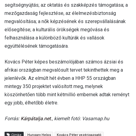
segítségnyújtás; az oktatás és szakképzés támogatása; a
mezőgazdaság fejlesztése, az élelmezésbiztonság
megvalósítása; a nők képzésének és szerepvállalásának
elősegítése; a kulturális örökségek megóvása és
felhasználása a különböző kultúrák és vallások
együttélésének támogatására.
Kovács Péter képes beszámolójában számos ázsiai és
afrikai országban megvalósult tervet tekinthettek meg a
jelenlévők. Az elmúlt hét évben a HHP 55 országban
mintegy 350 projektet valósított meg, melynek
köszönhetően több mint kétmillió embernek adtak reményt
egy jobb, élhetőbb életre.
Forrás:
Kárpátalja.net.
, kiemelt fotó: Vasarnap.hu
Címke
Hungary Helps
Kovács Péter vezérigazgató