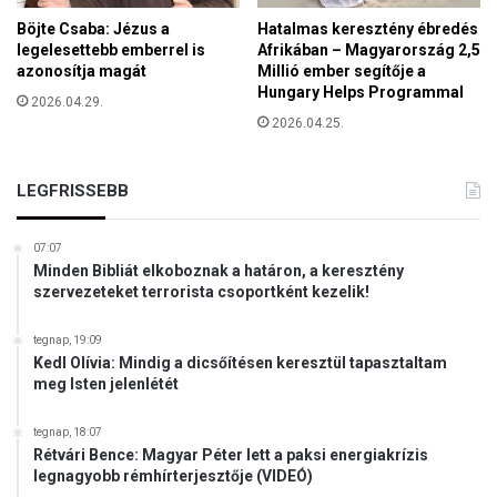
Böjte Csaba: Jézus a
Hatalmas keresztény ébredés
legelesettebb emberrel is
Afrikában – Magyarország 2,5
azonosítja magát
Millió ember segítője a
Hungary Helps Programmal
2026.04.29.
2026.04.25.
LEGFRISSEBB
07:07
Minden Bibliát elkoboznak a határon, a keresztény
szervezeteket terrorista csoportként kezelik!
tegnap, 19:09
Kedl Olívia: Mindig a dicsőítésen keresztül tapasztaltam
meg Isten jelenlétét
tegnap, 18:07
Rétvári Bence: Magyar Péter lett a paksi energiakrízis
legnagyobb rémhírterjesztője (VIDEÓ)