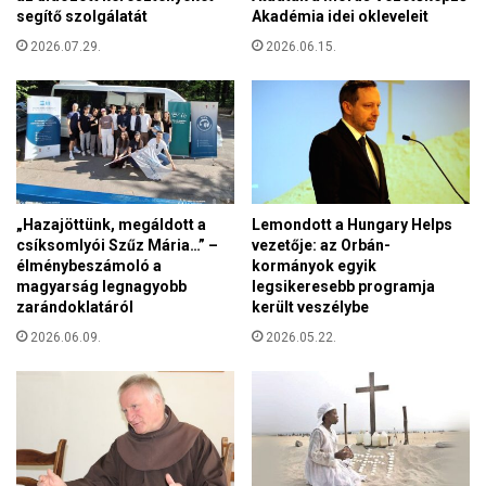
segítő szolgálatát
Akadémia idei okleveleit
2026.07.29.
2026.06.15.
„Hazajöttünk, megáldott a
Lemondott a Hungary Helps
csíksomlyói Szűz Mária…” –
vezetője: az Orbán-
élménybeszámoló a
kormányok egyik
magyarság legnagyobb
legsikeresebb programja
zarándoklatáról
került veszélybe
2026.06.09.
2026.05.22.