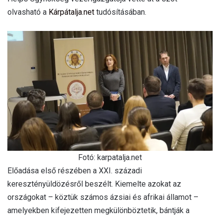
olvasható a
Kárpátalja.net
tudósításában.
Fotó: karpatalja.net
Előadása első részében a XXI. századi
keresztényüldözésről beszélt. Kiemelte azokat az
országokat – köztük számos ázsiai és afrikai államot –
amelyekben kifejezetten megkülönböztetik, bántják a