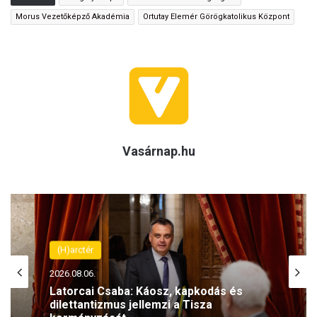
Morus Vezetőképző Akadémia
Ortutay Elemér Görögkatolikus Központ
Vasárnap.hu
(H)arctér
2026.08.06.
Latorcai Csaba: Káosz, kapkodás és
dilettantizmus jellemzi a Tisza