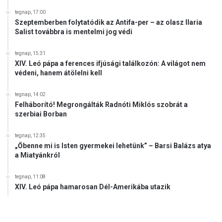
tegnap, 17:00
Szeptemberben folytatódik az Antifa-per – az olasz Ilaria
Salist továbbra is mentelmi jog védi
tegnap, 15:31
XIV. Leó pápa a ferences ifjúsági találkozón: A világot nem
védeni, hanem átölelni kell
tegnap, 14:02
Felháborító! Megrongálták Radnóti Miklós szobrát a
szerbiai Borban
tegnap, 12:35
„Őbenne mi is Isten gyermekei lehetünk” – Barsi Balázs atya
a Miatyánkról
tegnap, 11:08
XIV. Leó pápa hamarosan Dél-Amerikába utazik