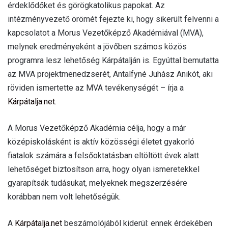
érdeklődőket és görögkatolikus papokat. Az
intézményvezető örömét fejezte ki, hogy sikerült felvenni a
kapcsolatot a Morus Vezetőképző Akadémiával (MVA),
melynek eredményeként a jövőben számos közös
programra lesz lehetőség Kárpátalján is. Egyúttal bemutatta
az MVA projektmenedzserét, Antalfyné Juhász Anikót, aki
röviden ismertette az MVA tevékenységét – írja a
Kárpátalja.net.
A Morus Vezetőképző Akadémia célja, hogy a már
középiskolásként is aktív közösségi életet gyakorló
fiatalok számára a felsőoktatásban eltöltött évek alatt
lehetőséget biztosítson arra, hogy olyan ismeretekkel
gyarapítsák tudásukat, melyeknek megszerzésére
korábban nem volt lehetőségük.
A
Kárpátalja.net
beszámolójából kiderül: ennek érdekében