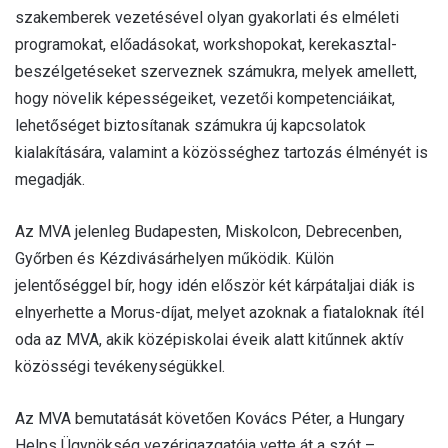
szakemberek vezetésével olyan gyakorlati és elméleti
programokat, előadásokat, workshopokat, kerekasztal-
beszélgetéseket szerveznek számukra, melyek amellett,
hogy növelik képességeiket, vezetői kompetenciáikat,
lehetőséget biztosítanak számukra új kapcsolatok
kialakítására, valamint a közösséghez tartozás élményét is
megadják.
Az MVA jelenleg Budapesten, Miskolcon, Debrecenben,
Győrben és Kézdivásárhelyen működik. Külön
jelentőséggel bír, hogy idén először két kárpátaljai diák is
elnyerhette a Morus-díjat, melyet azoknak a fiataloknak ítél
oda az MVA, akik középiskolai éveik alatt kitűnnek aktív
közösségi tevékenységükkel.
Az MVA bemutatását követően Kovács Péter, a Hungary
Helps Ügynökség vezérigazgatója vette át a szót –