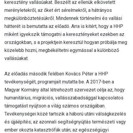
keresztény vallásúakat. Beszélt az ellenük elkövetett
merényletekről, az őket ért sérelmekről, a hátrányos
megkülönböztetésükről. Mindennek történelmi és vallási
hátterét is bemutatta az előadó. Arra is kitért, hogy a HHP
miként igyekszik támogatni a keresztényeket ezekben az
országokban, s a projektjein keresztül hogyan próbálja meg
közelebb hozni, megbékéltetni egymással a különböző
vallásúakat.
Az előadás második felében Kovács Péter a HHP
tevékenységét, programjait mutatta be. A 2017-ben a
Magyar Kormány által létrehozott szervezet célja az, hogy
humanitárius, migrációs, vallásszabadsággal kapcsolatos
támogatást nyújtson a világ számos országában.
Tevékenységei közé tartozik a háború utáni válságkezelés
és újjáépítés; az azonnali segítségnyújtás természeti vagy
ember okozta katasztrófák után; az egészségügyi