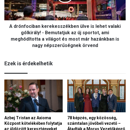
lehet
valaki
gólkirály!
-
Bemutatjuk
A drónfociban kerekesszékben ülve is lehet valaki
az
gólkirály! - Bemutatjuk az új sportot, ami
új
meghódította a világot és most már hazánkban is
sportot,
nagy népszerűségnek örvend
ami
meghódította
a
Ezek is érdekelhetik
világot
és
most
már
hazánkban
is
nagy
népszerűségnek
örvend
Azbej Tristan az Axioma
78 képzés, egy közösség,
Központ kötelékében folytatja
számtalan jövőbeli vezető –
az üldözött keresztényeket
Átadták a Morus Vezetőképző