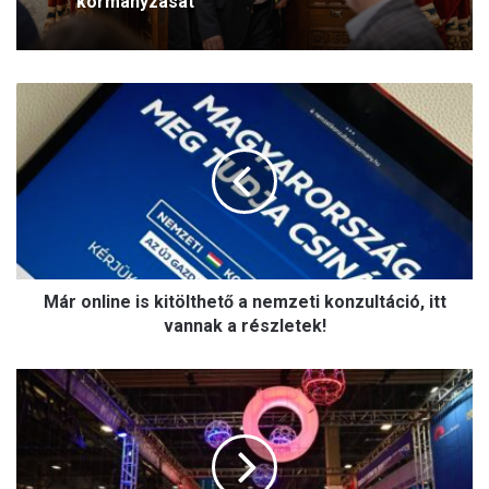
kormányzását
Már
online
is
kitölthető
a
nemzeti
konzultáció,
itt
vannak
a
Már online is kitölthető a nemzeti konzultáció, itt
részletek!
vannak a részletek!
A
drónfociban
kerekesszékben
ülve
is