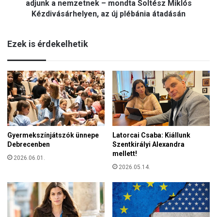
nemzetnek
adjunk a nemzetnek – mondta Soltész Miklós
–
Kézdivásárhelyen, az új plébánia átadásán
mondta
Soltész
Miklós
Ezek is érdekelhetik
Kézdivásárhelyen,
az
új
plébánia
átadásán
Gyermekszínjátszók ünnepe
Latorcai Csaba: Kiállunk
Debrecenben
Szentkirályi Alexandra
mellett!
2026.06.01.
2026.05.14.