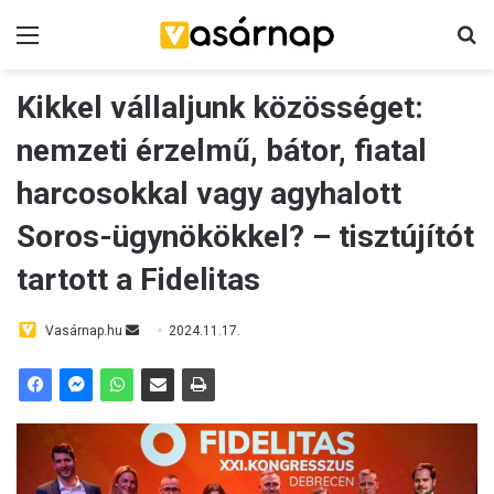
Menü
Ke
Kikkel vállaljunk közösséget:
nemzeti érzelmű, bátor, fiatal
harcosokkal vagy agyhalott
Soros-ügynökökkel? – tisztújítót
tartott a Fidelitas
Send
Vasárnap.hu
2024.11.17.
an
email