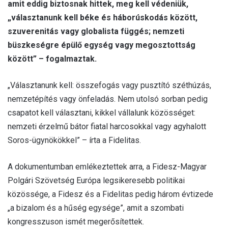
amit eddig biztosnak hittek, meg kell védeniük,
„választanunk kell béke és háborúskodás között,
szuverenitás vagy globalista függés; nemzeti
büszkeségre épülő egység vagy megosztottság
között” – fogalmaztak.
„Választanunk kell: összefogás vagy pusztító széthúzás,
nemzetépítés vagy önfeladás. Nem utolsó sorban pedig
csapatot kell választani, kikkel vállalunk közösséget:
nemzeti érzelmű bátor fiatal harcosokkal vagy agyhalott
Soros-ügynökökkel” – írta a Fidelitas.
A dokumentumban emlékeztettek arra, a Fidesz-Magyar
Polgári Szövetség Európa legsikeresebb politikai
közössége, a Fidesz és a Fidelitas pedig három évtizede
„a bizalom és a hűség egysége”, amit a szombati
kongresszuson ismét megerősítettek.