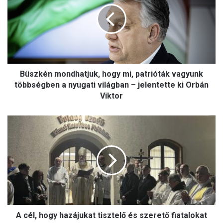
mi,
patrióták
vagyunk
többségben
a
nyugati
világban
Büszkén mondhatjuk, hogy mi, patrióták vagyunk
–
többségben a nyugati világban – jelentette ki Orbán
jelentette
Viktor
ki
Orbán
A
Viktor
cél,
hogy
hazájukat
tisztelő
és
szerető
fiatalokat
adjunk
a
A cél, hogy hazájukat tisztelő és szerető fiatalokat