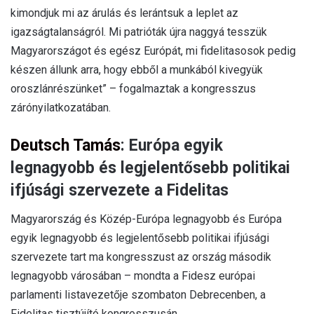
kimondjuk mi az árulás és lerántsuk a leplet az
igazságtalanságról. Mi patrióták újra naggyá tesszük
Magyarországot és egész Európát, mi fidelitasosok pedig
készen állunk arra, hogy ebből a munkából kivegyük
oroszlánrészünket” – fogalmaztak a kongresszus
zárónyilatkozatában.
Deutsch Tamás
: Európa egyik
legnagyobb és legjelentősebb politikai
ifjúsági szervezete a Fidelitas
Magyarország és Közép-Európa legnagyobb és Európa
egyik legnagyobb és legjelentősebb politikai ifjúsági
szervezete tart ma kongresszust az ország második
legnagyobb városában – mondta a Fidesz európai
parlamenti listavezetője szombaton Debrecenben, a
Fidelitas tisztújító kongresszusán.