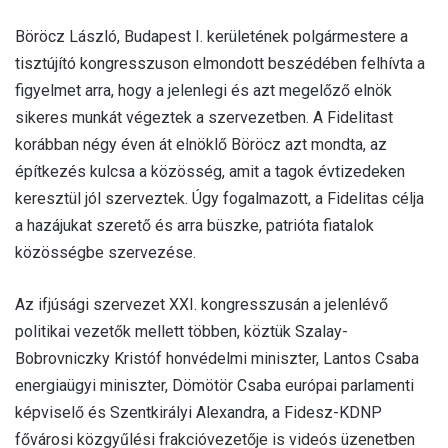
Böröcz László, Budapest I. kerületének polgármestere a
tisztújító kongresszuson elmondott beszédében felhívta a
figyelmet arra, hogy a jelenlegi és azt megelőző elnök
sikeres munkát végeztek a szervezetben. A Fidelitast
korábban négy éven át elnöklő Böröcz azt mondta, az
építkezés kulcsa a közösség, amit a tagok évtizedeken
keresztül jól szerveztek. Úgy fogalmazott, a Fidelitas célja
a hazájukat szerető és arra büszke, patrióta fiatalok
közösségbe szervezése.
Az ifjúsági szervezet XXI. kongresszusán a jelenlévő
politikai vezetők mellett többen, köztük Szalay-
Bobrovniczky Kristóf honvédelmi miniszter, Lantos Csaba
energiaügyi miniszter, Dömötör Csaba európai parlamenti
képviselő és Szentkirályi Alexandra, a Fidesz-KDNP
fővárosi közgyűlési frakcióvezetője is videós üzenetben