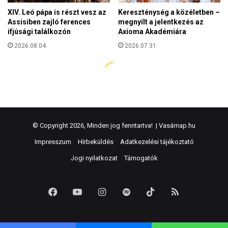
© Copyright 2026, Minden jog fenntartva! |
Vasárnap.hu
Impresszum
Hírbeküldés
Adatkezelési tájékoztató
Jogi nyilatkozat
Támogatók
Facebook
YouTube
Instagram
Spotify
TikTok
RSS