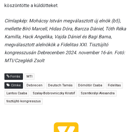
köszöntötte a küldötteket.
Címlapkép: Mohácsy István megválasztott új elnök (b5),
mellette Bíró Marcell, Hidas Dóra, Barcza Dániel, Tóth Réka
Kamilla, Hack Angelika, Vajda Dániel és Bagi Barna,
megválasztott alelnökök a Fidelitas XXI. Tisztújító
kongresszusán Debrecenben 2024. november 16-án. Fotó:
MTI/Czeglédi Zsolt
Forrás:
MTI
Címke
Debrecen
Deutsch Tamás
Dömötör Csaba
Fidelitas
Lantos Csaba
Szalay-Bobrovniczky Kristóf
Szentkirályi Alexandra
tisztújító kongresszus