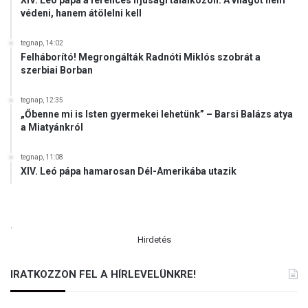
XIV. Leó pápa a ferences ifjúsági találkozón: A világot nem
védeni, hanem átölelni kell
tegnap, 14:02
Felháborító! Megrongálták Radnóti Miklós szobrát a
szerbiai Borban
tegnap, 12:35
„Őbenne mi is Isten gyermekei lehetünk” – Barsi Balázs atya
a Miatyánkról
tegnap, 11:08
XIV. Leó pápa hamarosan Dél-Amerikába utazik
.
Hirdetés
IRATKOZZON FEL A HÍRLEVELÜNKRE!