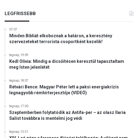
LEGFRISSEBB
07:07
Minden Bibliát elkoboznak a határon, a keresztény
szervezeteket terrorista csoportként kezelik!
tegnap, 19:09
Kedl Olívia: Mindig a dicsőítésen keresztül tapasztaltam
meg Isten jelenlétét
tegnap, 18:07
Rétvári Bence: Magyar Péter lett a paksi energiakrízis
legnagyobb rémhírterjesztője (VIDEÓ)
tegnap, 17:00
Szeptemberben folytatódik az Antifa-per – az olasz Ilaria
Salist továbbra is mentelmi jog védi
tegnap, 15:31