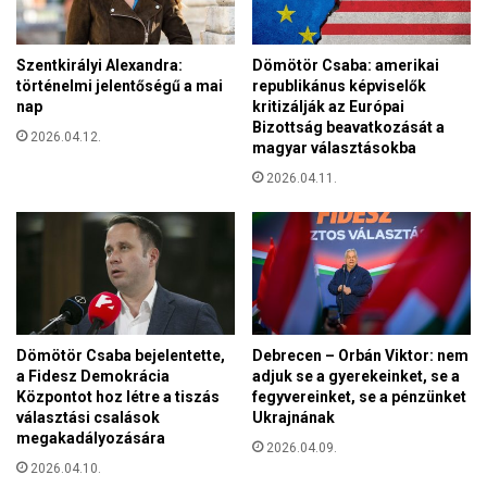
Szentkirályi Alexandra:
Dömötör Csaba: amerikai
történelmi jelentőségű a mai
republikánus képviselők
nap
kritizálják az Európai
Bizottság beavatkozását a
2026.04.12.
magyar választásokba
2026.04.11.
Dömötör Csaba bejelentette,
Debrecen – Orbán Viktor: nem
a Fidesz Demokrácia
adjuk se a gyerekeinket, se a
Központot hoz létre a tiszás
fegyvereinket, se a pénzünket
választási csalások
Ukrajnának
megakadályozására
2026.04.09.
2026.04.10.