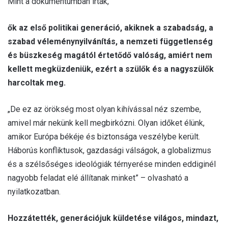
Mint a dokumentumban írták,
ők az első politikai generáció, akiknek a szabadság, a
szabad véleménynyilvánítás, a nemzeti függetlenség
és büszkeség magától értetődő valóság, amiért nem
kellett megküzdeniük, ezért a szülők és a nagyszülők
harcoltak meg.
„De ez az örökség most olyan kihívással néz szembe,
amivel már nekünk kell megbirkózni. Olyan időket élünk,
amikor Európa békéje és biztonsága veszélybe került.
Háborús konfliktusok, gazdasági válságok, a globalizmus
és a szélsőséges ideológiák térnyerése minden eddiginél
nagyobb feladat elé állítanak minket” – olvasható a
nyilatkozatban.
Hozzátették, generációjuk küldetése világos, mindazt,