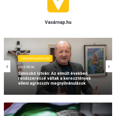
Vasárnap.hu
(H)arctér
2026.08.05.
A szívhangrendelet bizonyítottan
mentett már életeket
Büszkén
mondhatjuk,
hogy