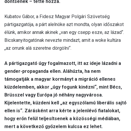
döntsenek – tette hozzá.
Kubatov Gábor, a Fidesz Magyar Polgári Szövetség
pártigazgatója, a párt alelnöke azt mondta, olyan időszakot
élünk, amikor annak akinek „van egy csepp esze, az lázad“.
Bicskanyitogatónak nevezte mindazt, amit a woke kultúra
„az orrunk alá szeretne dörgölni“.
A pártigazgató úgy fogalmazott, itt az ideje lázadni a
gender-propaganda ellen. Aláhúzta, ha nem
támogatják a magyar kormányt a migráció ellenes
küzdelemben, akkor „úgy fogunk kinézni“, mint Bécs,
Brüsszel vagy Európa jó néhány nagyvárosa.
Kijelentette, küzdeni kell „az egyszólamú liberális sajtó
ellen is“. Zárásként arra kérte a jelenlévő fiatalokat,
hogy erőn felül teljesítsenek a közösségi médiában,
mert a következő győzelem kulcsa ez lehet.