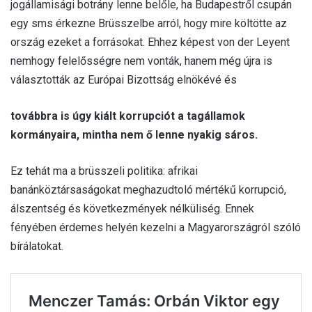
jogállamisági botrány lenne belőle, ha Budapestről csupán
egy sms érkezne Brüsszelbe arról, hogy mire költötte az
ország ezeket a forrásokat. Ehhez képest von der Leyent
nemhogy felelősségre nem vonták, hanem még újra is
választották az Európai Bizottság elnökévé és
továbbra is úgy kiált korrupciót a tagállamok
kormányaira, mintha nem ő lenne nyakig sáros.
Ez tehát ma a brüsszeli politika: afrikai
banánköztársaságokat meghazudtoló mértékű korrupció,
álszentség és következmények nélküliség. Ennek
fényében érdemes helyén kezelni a Magyarországról szóló
bírálatokat.