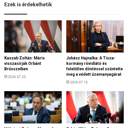
Ezek is érdekelhetik
Kaszab Zoltán: Máris
Juhász Hajnalka: A Tisza-
visszasírják Orbánt
kormány rövidlátó és
Brüsszelben
felelőtlen döntéssel szüntette
meg a védett üzemanyagárat
2026.07.23.
2026.07.15.