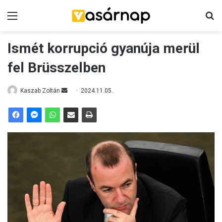
Menü
Ke
Ismét korrupció gyanúja merül
fel Brüsszelben
Send
Kaszab Zoltán
2024.11.05.
an
email