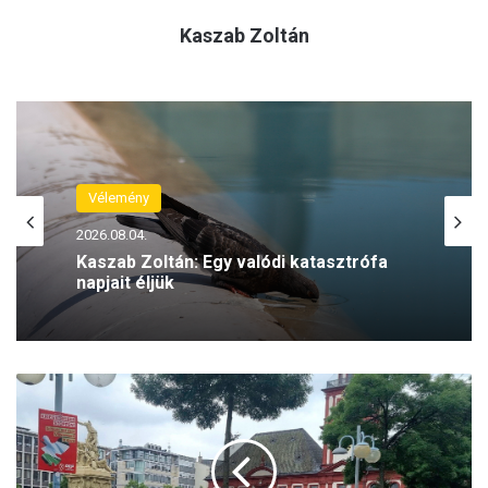
Kaszab Zoltán
Vélemény
2026.08.04.
Kaszab Zoltán: Egy valódi katasztrófa
napjait éljük
Hatalomátvételre
készült
a
szélsőjobboldali
Szász