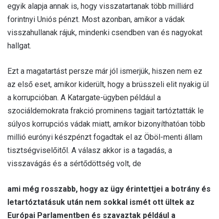
egyik alapja annak is, hogy visszatartanak több milliárd
forintnyi Uniós pénzt. Most azonban, amikor a vádak
visszahullanak rájuk, mindenki csendben van és nagyokat
hallgat.
Ezt a magatartást persze már jól ismerjük, hiszen nem ez
az első eset, amikor kiderült, hogy a brüsszeli elit nyakig ül
a korrupcióban. A Katargate-ügyben például a
szociáldemokrata frakció prominens tagjait tartóztatták le
súlyos korrupciós vádak miatt, amikor bizonyíthatóan több
millió eurónyi készpénzt fogadtak el az Öböl-menti állam
tisztségviselőitől. A válasz akkor is a tagadás, a
visszavágás és a sértődöttség volt, de
ami még rosszabb, hogy az ügy érintettjei a botrány és
letartóztatásuk után nem sokkal ismét ott ültek az
Európai Parlamentben és szavaztak például a