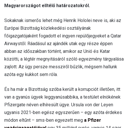
Magyarországot elítélő határozatokról.
Sokaknak ismerős lehet még Henrik Hololei neve is, aki az
Európai Bizottság közlekedési osztályának
főigazgatójaként fogadott el ingyen repülőjegyeket a Qatar
Airwaystől. Ráadásul az ajándék utak egy része éppen
abban az időszakban történt, amikor az Unió és Katar
közötti, a légtér megnyitásáról szóló egyezmény tárgyalása
zajlott. Az ügy persze messziről bűzlik, mégsem hallunk
azóta egy kukkot sem róla.
És ha már a Bizottság szóba került a korrupciót illetően, itt
van a gyanús ügyek leggyanúsabbika, a testület elnökének
Pfizergate néven elhíresült ügye. Ursula von der Leyen
ugyanis 2021-ben egész egyszerűen – egy azóta érdekes
módon eltűnt – sms-ben egyezett meg
a Pfizer
vezérigazgatójával
egy 35 milliárd eurós, vagyis 14 ezer