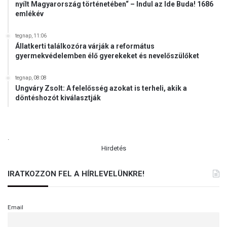
nyílt Magyarország történetében“ – Indul az Ide Buda! 1686
emlékév
tegnap, 11:06
Állatkerti találkozóra várják a református
gyermekvédelemben élő gyerekeket és nevelőszülőket
tegnap, 08:08
Ungváry Zsolt: A felelősség azokat is terheli, akik a
döntéshozót kiválasztják
.
Hirdetés
IRATKOZZON FEL A HÍRLEVELÜNKRE!
Email