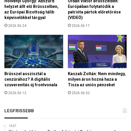
Hölvényi György: Abszurd
Orbán Viktor Brüsszelben:
helyzet állt elő Brüsszelben,
Európában folytatódik a
az Európai Bizottság tálib
patrióta pártok előretörése
képviselőkkel tárgyal
(VIDEÓ)
2026.06.24.
2026.06.17.
Brüsszel asszisztál a
Kaszab Zoltán: Nem mindegy,
cenzúrához? A digitális
milyen áron hozná haza a
szuverenitás új frontvonala
Tisza az uniós pénzeket
2026.06.12.
2026.06.02.
LEGFRISSEBB
16:57