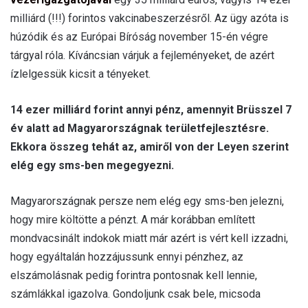
milliárd (!!!) forintos vakcinabeszerzésről. Az ügy azóta is
húzódik és az Európai Bíróság november 15-én végre
tárgyal róla. Kíváncsian várjuk a fejleményeket, de azért
ízlelgessük kicsit a tényeket.
14 ezer milliárd forint annyi pénz, amennyit Brüsszel 7
év alatt ad Magyarországnak területfejlesztésre.
Ekkora összeg tehát az, amiről von der Leyen szerint
elég egy sms-ben megegyezni.
Magyarországnak persze nem elég egy sms-ben jelezni,
hogy mire költötte a pénzt. A már korábban említett
mondvacsinált indokok miatt már azért is vért kell izzadni,
hogy egyáltalán hozzájussunk ennyi pénzhez, az
elszámolásnak pedig forintra pontosnak kell lennie,
számlákkal igazolva. Gondoljunk csak bele, micsoda