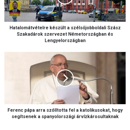
Szakadárok
szervezet
Németországban
és
Lengyelországban
Hatalomátvételre készült a szélsőjobboldali Szász
Szakadárok szervezet Németországban és
Lengyelországban
Ferenc
pápa
arra
szólította
fel
a
katolikusokat,
hogy
segítsenek
a
Ferenc pápa arra szólította fel a katolikusokat, hogy
spanyolországi
segítsenek a spanyolországi árvízkárosultaknak
árvízkárosultaknak