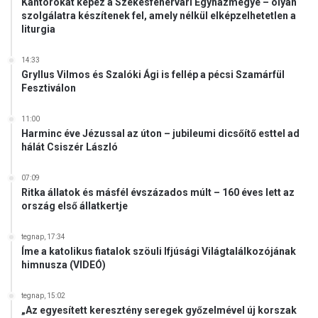
Kántorokat képez a Székesfehérvári Egyházmegye – olyan
szolgálatra készítenek fel, amely nélkül elképzelhetetlen a
liturgia
14:33
Gryllus Vilmos és Szalóki Ági is fellép a pécsi Szamárfül
Fesztiválon
11:00
Harminc éve Jézussal az úton – jubileumi dicsőítő esttel ad
hálát Csiszér László
07:09
Ritka állatok és másfél évszázados múlt – 160 éves lett az
ország első állatkertje
tegnap, 17:34
Íme a katolikus fiatalok szöuli Ifjúsági Világtalálkozójának
himnusza (VIDEÓ)
tegnap, 15:02
„Az egyesített keresztény seregek győzelmével új korszak