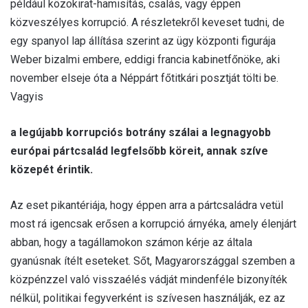
például közokirat-hamisítás, csalás, vagy éppen
közveszélyes korrupció. A részletekről keveset tudni, de
egy spanyol lap állítása szerint az ügy központi figurája
Weber bizalmi embere, eddigi francia kabinetfőnöke, aki
november elseje óta a Néppárt főtitkári posztját tölti be.
Vagyis
a legújabb korrupciós botrány szálai a legnagyobb
európai pártcsalád legfelsőbb köreit, annak szíve
közepét érintik.
Az eset pikantériája, hogy éppen arra a pártcsaládra vetül
most rá igencsak erősen a korrupció árnyéka, amely élenjárt
abban, hogy a tagállamokon számon kérje az általa
gyanúsnak ítélt eseteket. Sőt, Magyarországgal szemben a
közpénzzel való visszaélés vádját mindenféle bizonyíték
nélkül, politikai fegyverként is szívesen használják, ez az