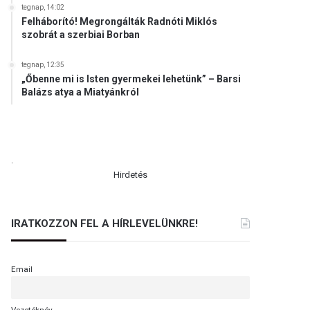
tegnap, 14:02
Felháborító! Megrongálták Radnóti Miklós
szobrát a szerbiai Borban
tegnap, 12:35
„Őbenne mi is Isten gyermekei lehetünk” – Barsi
Balázs atya a Miatyánkról
.
Hirdetés
IRATKOZZON FEL A HÍRLEVELÜNKRE!
Email