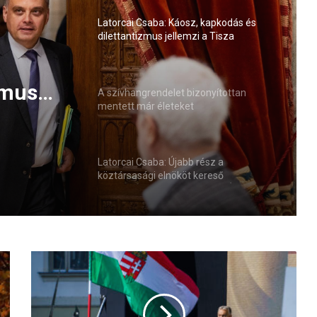
Latorcai Csaba: Káosz, kapkodás és
dilettantizmus jellemzi a Tisza
kormányzását
már
A szívhangrendelet bizonyítottan
mentett már életeket
Latorcai Csaba: Újabb rész a
köztársasági elnököt kereső
roncsderbi-sorozatban (VIDEÓ)
A
Fidesz–
KDNP
mintegy