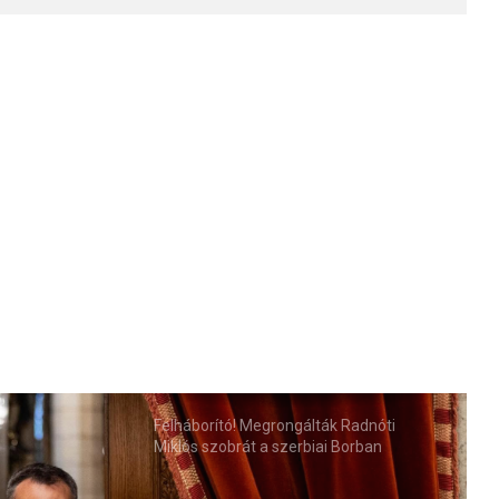
Felháborító! Megrongálták Radnóti
Miklós szobrát a szerbiai Borban