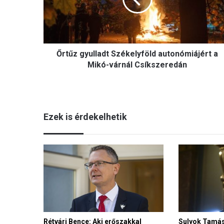
a
Mikó-
várnál
Csíkszeredán
Őrtűz gyulladt Székelyföld autonómiájért a
Mikó-várnál Csíkszeredán
Ezek is érdekelhetik
Rétvári Bence: Aki erőszakkal
Sulyok Tamás 