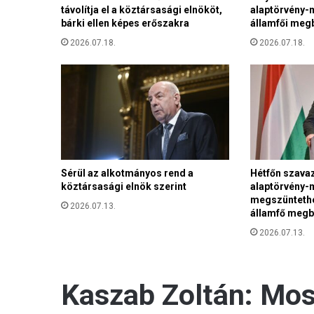
távolítja el a köztársasági elnököt,
alaptörvény-m
bárki ellen képes erőszakra
államfői meg
2026.07.18.
2026.07.18.
Sérül az alkotmányos rend a
Hétfőn szavaz
köztársasági elnök szerint
alaptörvény-
megszüntethe
2026.07.13.
államfő megb
2026.07.13.