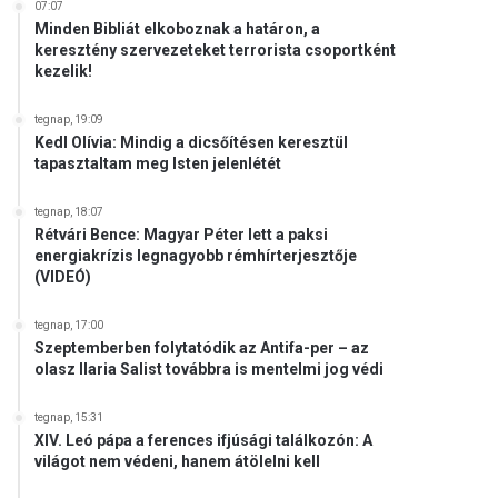
07:07
Minden Bibliát elkoboznak a határon, a
keresztény szervezeteket terrorista csoportként
kezelik!
tegnap, 19:09
Kedl Olívia: Mindig a dicsőítésen keresztül
tapasztaltam meg Isten jelenlétét
tegnap, 18:07
Rétvári Bence: Magyar Péter lett a paksi
energiakrízis legnagyobb rémhírterjesztője
(VIDEÓ)
tegnap, 17:00
Szeptemberben folytatódik az Antifa-per – az
olasz Ilaria Salist továbbra is mentelmi jog védi
tegnap, 15:31
XIV. Leó pápa a ferences ifjúsági találkozón: A
világot nem védeni, hanem átölelni kell