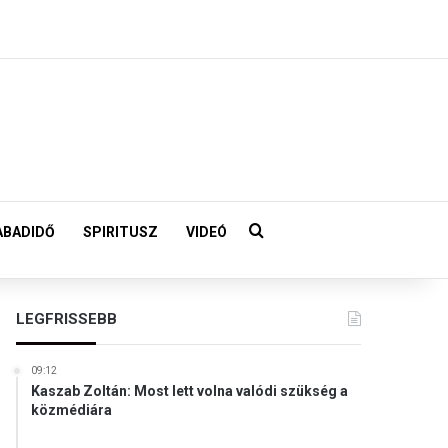
Keresés:
ABADIDŐ
SPIRITUSZ
VIDEÓ
LEGFRISSEBB
09:12
Kaszab Zoltán: Most lett volna valódi szükség a
közmédiára