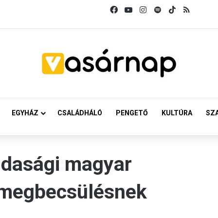
Facebook
YouTube
Instagram
Spotify
TikTok
RSS
EGYHÁZ
CSALÁDHÁLÓ
PENGETŐ
KULTÚRA
SZ
jdasági magyar
 megbecsülésnek