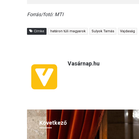
Forrás/fotó: MTI
Címke
határon túli magyarok
Sulyok Tamás
Vajdaság
Vasárnap.hu
Következő