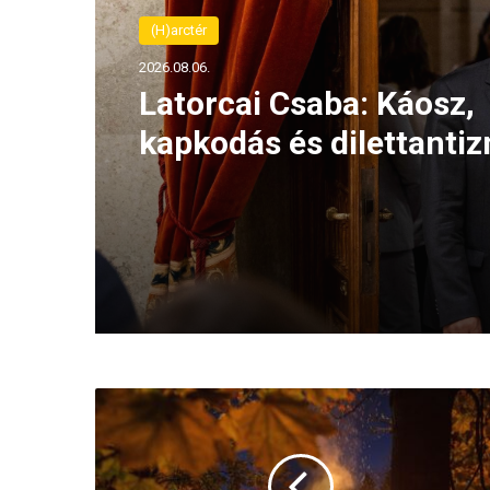
(H)arctér
2026.08.05.
A szívhangrendelet
bizonyítottan mentett 
életeket
Őrtűz
gyulladt
Székelyföld
autonómiájért