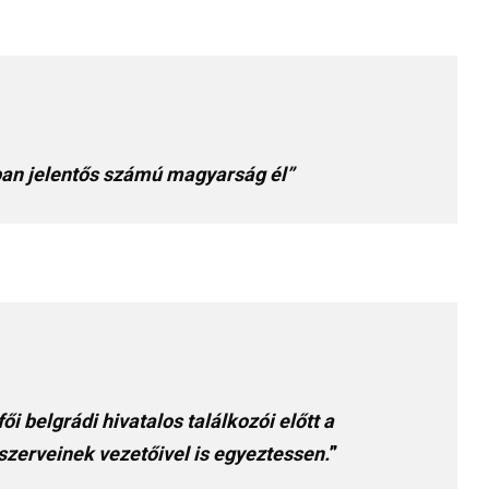
ban jelentős számú magyarság él”
fői belgrádi hivatalos találkozói előtt a
zerveinek vezetőivel is egyeztessen.
”