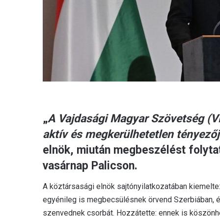
„
A Vajdasági Magyar Szövetség (V
aktív és megkerülhetetlen tényezőj
elnök, miután megbeszélést folytat
vasárnap Palicson.
A köztársasági elnök sajtónyilatkozatában kiemelt
egyénileg is megbecsülésnek örvend Szerbiában, 
szenvednek csorbát. Hozzátette: ennek is köszönh