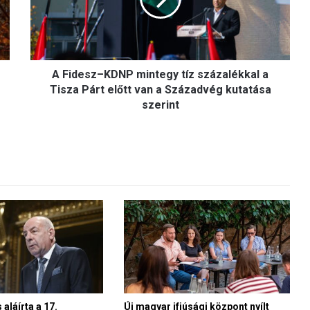
tíz
százalékkal
a
Tisza
Párt
előtt
A Fidesz–KDNP mintegy tíz százalékkal a
van
Tisza Párt előtt van a Századvég kutatása
a
szerint
Századvég
kutatása
szerint
aláírta a 17.
Új magyar ifjúsági központ nyílt