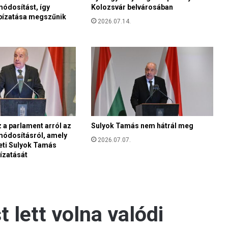
ódosítást, így
Kolozsvár belvárosában
bízatása megszűnik
2026.07.14.
 a parlament arról az
Sulyok Tamás nem hátrál meg
módosításról, amely
2026.07.07.
ti Sulyok Tamás
ízatását