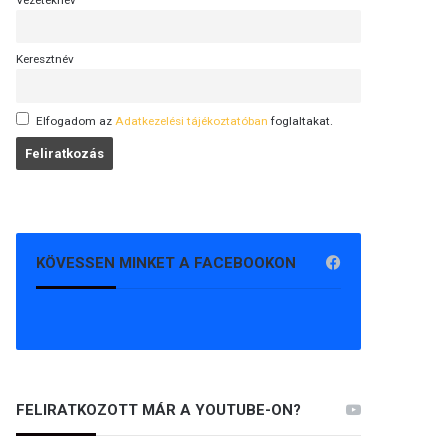
Vezetéknév
Keresztnév
Elfogadom az
Adatkezelési tájékoztatóban
foglaltakat.
KÖVESSEN MINKET A FACEBOOKON
FELIRATKOZOTT MÁR A YOUTUBE-ON?