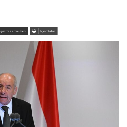
gosztás email-ben
Nyomtatás