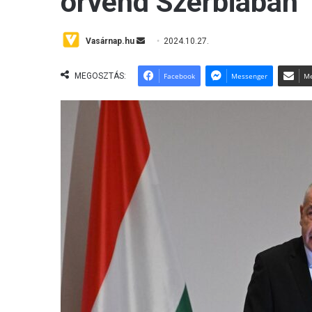
örvend Szerbiában
Send
Vasárnap.hu
2024.10.27.
an
email
MEGOSZTÁS:
Facebook
Messenger
Me