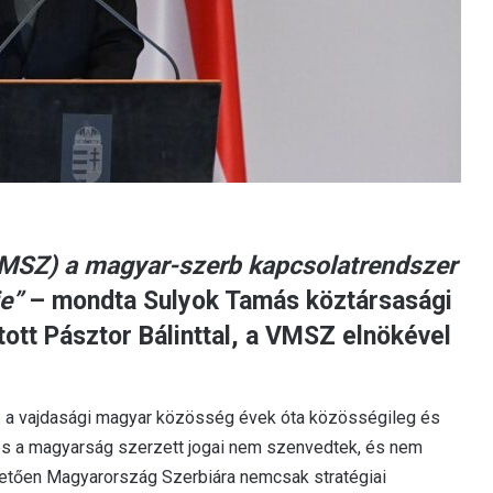
MSZ) a magyar-szerb kapcsolatrendszer
e”
– mondta Sulyok Tamás köztársasági
ott Pásztor Bálinttal, a VMSZ elnökével
e: a vajdasági magyar közösség évek óta közösségileg és
és a magyarság szerzett jogai nem szenvedtek, és nem
etően Magyarország Szerbiára nemcsak stratégiai