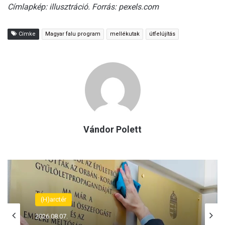
Címlapkép: illusztráció. Forrás: pexels.com
Címke
Magyar falu program
mellékutak
útfelújítás
Vándor Polett
(H)arctér
2026.08.07.