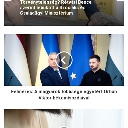
Törvénytelenség? Rétvári Bence
szerint lebukott a Szociális és
Családügyi Minisztérium
F
e
l
m
é
r
é
s
:
Felmérés: A magyarok többsége egyetért Orbán
A
m
Viktor békemisszójával
a
g
R
y
é
a
m
r