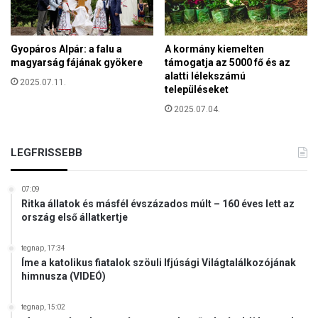
a
t
l
é
t
Gyopáros Alpár: a falu a
A kormány kiemelten
,
magyarság fájának gyökere
támogatja az 5000 fő és az
m
alatti lélekszámú
2025.07.11.
e
településeket
r
2025.07.04.
t
n
e
LEGFRISSEBB
m
e
n
07:09
Ritka állatok és másfél évszázados múlt – 160 éves lett az
g
ország első állatkertje
e
d
t
tegnap, 17:34
Íme a katolikus fiatalok szöuli Ifjúsági Világtalálkozójának
é
himnusza (VIDEÓ)
k
a
tegnap, 15:02
n