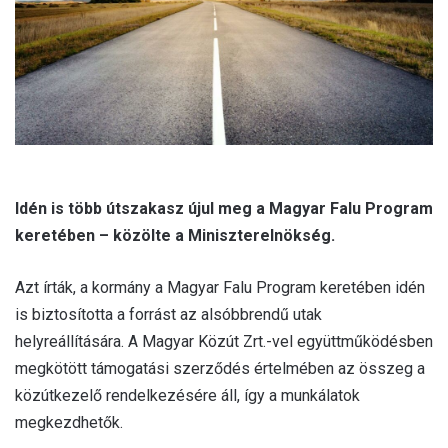
l
Idén is több útszakasz újul meg a Magyar Falu Program
keretében
– közölte a Miniszterelnökség.
Azt írták, a kormány a Magyar Falu Program keretében idén
is biztosította a forrást az alsóbbrendű utak
helyreállítására. A Magyar Közút Zrt.-vel együttműködésben
megkötött támogatási szerződés értelmében az összeg a
közútkezelő rendelkezésére áll, így a munkálatok
megkezdhetők.