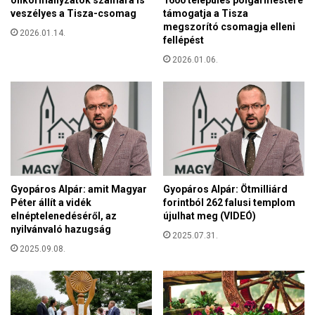
t
á
veszélyes a Tisza-csomag
támogatja a Tisza
t
n
megszorító csomagja elleni
é
2026.01.14.
V
fellépést
k
i
g
2026.01.06.
k
y
t
e
o
r
r
m
b
e
é
k
k
ü
e
k
m
Gyopáros Alpár: amit Magyar
Gyopáros Alpár: Ötmilliárd
f
i
Péter állít a vidék
forintból 262 falusi templom
e
s
elnéptelenedéséről, az
újulhat meg (VIDEÓ)
l
nyilvánvaló hazugság
s
2025.07.31.
ü
z
2025.09.08.
g
ó
y
j
e
á
l
v
e