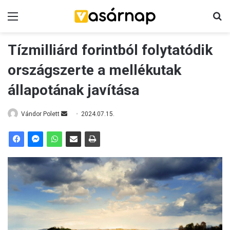
Menü
K
Tízmilliárd forintból folytatódik
országszerte a mellékutak
állapotának javítása
Vándor Polett
S
2024.07.15.
e
n
d
a
n
e
m
a
i