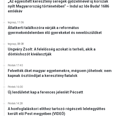
„Az egyesített keresztény seregek győzelmével új korszak
e
nyílt Magyarország történetében“ – Indul az Ide Buda! 1686
m
emlékév
v
á
tegnap, 11:06
l
Állatkerti találkozóra várják a református
t
gyermekvédelemben élő gyerekeket és nevelőszülőket
o
z
tegnap, 08:08
t
Ungváry Zsolt: A felelősség azokat is terheli, akik a
a
döntéshozót kiválasztják
t
á
Péntek 17:40
s
Felvették őket magyar egyetemekre, mégsem jöhetnek: nem
t
kapnak ösztöndíjat a keresztény fiatalok
-
V
Péntek 16:00
I
Új lendületet kap a ferences jelenlét Pécsett
D
E
Péntek 14:28
Ó
A honfoglaláskori elithez tartozó régészeti leletegyüttes
került elő Pest megyében (VIDEÓ)