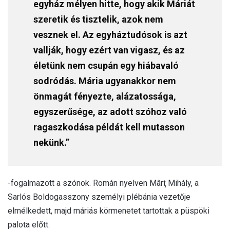
egyház mélyen hitte, hogy akik Máriát
szeretik és tisztelik, azok nem
vesznek el. Az egyháztudósok is azt
vallják, hogy ezért van vigasz, és az
életünk nem csupán egy hiábavaló
sodródás. Mária ugyanakkor nem
önmagát fényezte, alázatossága,
egyszerűsége, az adott szóhoz való
ragaszkodása példát kell mutasson
nekünk.”
-fogalmazott a szónok. Román nyelven Mârţ Mihály, a
Sarlós Boldogasszony személyi plébánia vezetője
elmélkedett, majd máriás körmenetet tartottak a püspöki
palota előtt.