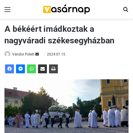
Menü
K
A békéért imádkoztak a
nagyváradi székesegyházban
Vándor Polett
S
2024.07.15.
e
n
d
a
n
e
m
a
i
l