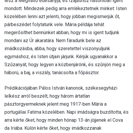
lesz a Megváltó édesanyja, és Izajáshoz hasonlóan igent
mondott. Mindezek pedig arra emlékeztetnek minket: Isten
közelében lenni azt jelenti, hogy jobban megismerjük őt,
párbeszédet folytatunk vele. Mária példája tehát
megerősíthet bennünket abban, hogy mi is igent tudjunk
mondani az Úr akaratára. Nem fáradunk bele az
imádkozásba, abba, hogy szeretettel viszonyuljunk
egymáshoz, és Isten útjain járjunk. Kérjük ugyanakkor a
Szűzanyát, hogy legyen a közbenjárónk, és szűnjön meg a
háború, a baj, a viszály, tanácsolta a főpásztor.
Prédikációjában Pálos István kanonok, székesegyházi
lelkész arról beszélt, hogy három ártatlan
pásztorgyermeknek jelent meg 1917-ben Mária a
portugáliai Fatima közelében. Napi imádságra buzdította, és
arra kérte őket, hogy minden hónap 13-án jöjjenek el Cova
da Iriába. Külön kérte őket, hogy imádkozzanak