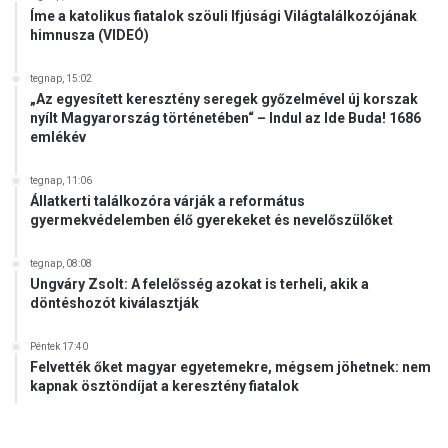
Íme a katolikus fiatalok szöuli Ifjúsági Világtalálkozójának
himnusza (VIDEÓ)
tegnap, 15:02
„Az egyesített keresztény seregek győzelmével új korszak
nyílt Magyarország történetében“ – Indul az Ide Buda! 1686
emlékév
tegnap, 11:06
Állatkerti találkozóra várják a református
gyermekvédelemben élő gyerekeket és nevelőszülőket
tegnap, 08:08
Ungváry Zsolt: A felelősség azokat is terheli, akik a
döntéshozót kiválasztják
Péntek 17:40
Felvették őket magyar egyetemekre, mégsem jöhetnek: nem
kapnak ösztöndíjat a keresztény fiatalok