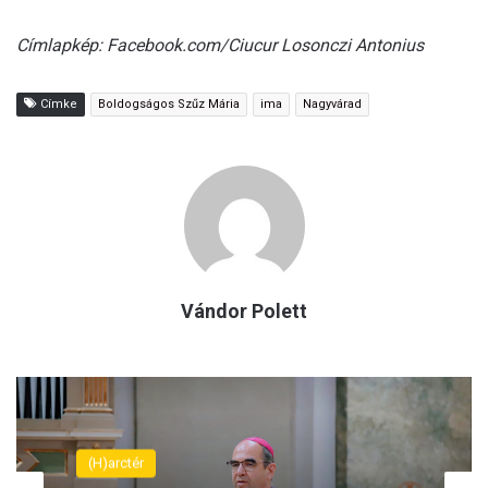
Címlapkép: Facebook.com/Ciucur Losonczi Antonius
Címke
Boldogságos Szűz Mária
ima
Nagyvárad
Vándor Polett
(H)arctér