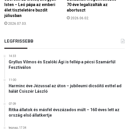
r
i
Isten – Leó pápa az emberi
70 éve legalizálták az
b
k
élet tiszteletére buzdít
abortuszt
é
a
júliusban
k
2026.06.02.
i
2026.07.03.
e
e
m
r
i
ő
LEGFRISSEBB
s
s
s
z
z
14:33
a
ó
Gryllus Vilmos és Szalóki Ági is fellép a pécsi Szamárfül
k
j
Fesztiválon
o
á
t
v
11:00
a
Harminc éve Jézussal az úton – jubileumi dicsőítő esttel ad
l
hálát Csiszér László
07:09
Ritka állatok és másfél évszázados múlt – 160 éves lett az
ország első állatkertje
tegnap, 17:34