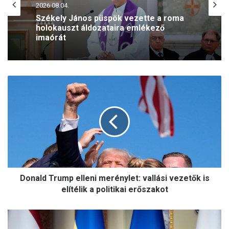
2026.08.04.
Székely János püspök vezette a roma
holokauszt áldozataira emlékező
imaórát
D
o
n
a
l
d
T
r
u
Donald Trump elleni merénylet: vallási vezetők is
m
p
elítélik a politikai erőszakot
e
l
F
l
e