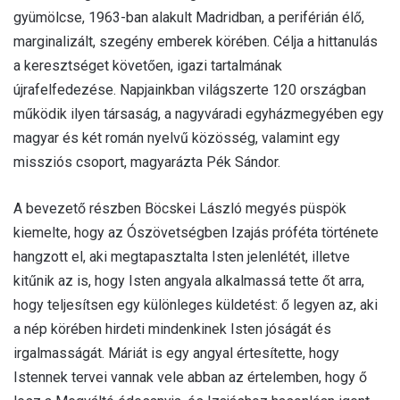
gyümölcse, 1963-ban alakult Madridban, a periférián élő,
marginalizált, szegény emberek körében. Célja a hittanulás
a keresztséget követően, igazi tartalmának
újrafelfedezése. Napjainkban világszerte 120 országban
működik ilyen társaság, a nagyváradi egyházmegyében egy
magyar és két román nyelvű közösség, valamint egy
missziós csoport, magyarázta Pék Sándor.
A bevezető részben Böcskei László megyés püspök
kiemelte, hogy az Ószövetségben Izajás próféta története
hangzott el, aki megtapasztalta Isten jelenlétét, illetve
kitűnik az is, hogy Isten angyala alkalmassá tette őt arra,
hogy teljesítsen egy különleges küldetést: ő legyen az, aki
a nép körében hirdeti mindenkinek Isten jóságát és
irgalmasságát. Máriát is egy angyal értesítette, hogy
Istennek tervei vannak vele abban az értelemben, hogy ő