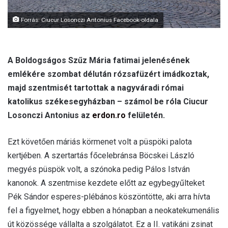
Forrás: Ciucur Losonczi Antonius Facebook-oldala
A Boldogságos Szűz Mária fatimai jelenésének
emlékére szombat délután rózsafüzért imádkoztak,
majd szentmisét tartottak a nagyváradi római
katolikus székesegyházban – számol be róla Ciucur
Losonczi Antonius az
erdon.ro
felületén.
Ezt követően máriás körmenet volt a püspöki palota
kertjében. A szertartás főcelebránsa Böcskei László
megyés püspök volt, a szónoka pedig Pálos István
kanonok. A szentmise kezdete előtt az egybegyűlteket
Pék Sándor esperes-plébános köszöntötte, aki arra hívta
fel a figyelmet, hogy ebben a hónapban a neokatekumenális
út közössége vállalta a szolgálatot. Ez a II. vatikáni zsinat