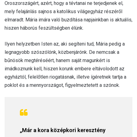
Oroszországért, azért, hogy a tévtanai ne terjedjenek el,
mely felajánlás sajnos a katolikus világegyház részéről
elmaradt. Mária imára való buzdítása napjainkban is aktuális,
hiszen háborús feszültségben élünk.
Ilyen helyzetben Isten az, aki segíteni tud, Mária pedig a
legnagyobb szószólónk, közbenjárónk. De nemcsak a
bűnösök megtéréséért, hanem saját magunkért is
imádkoznunk kell, hiszen korunk embere eltávolodott az
egyháztól, felelőtlen riogatásnak, illetve ígéretnek tartja a
poklot és a mennyországot, figyelmeztetett a szónok.
„Már a kora középkori keresztény