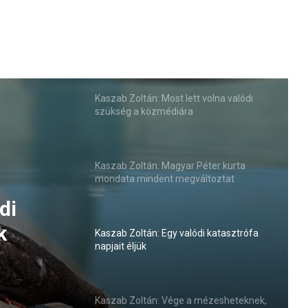
Kaszab Zoltán: Most lett volna valódi
szükség a közmédiára
Kaszab Zoltán: Magyar Péter kurta
mondata mindent megváltoztat
di
k
Kaszab Zoltán: Egy valódi katasztrófa
napjait éljük
Kaszab Zoltán: Vége a mézesheteknek,