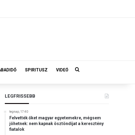
Keresés:
ABADIDŐ
SPIRITUSZ
VIDEÓ
LEGFRISSEBB
tegnap, 17:40
Felvették őket magyar egyetemekre, mégsem
jöhetnek: nem kapnak ösztöndíjat a keresztény
fiatalok