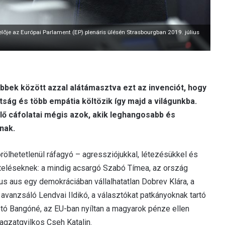
lõje az Európai Parlament (EP) plenáris ülésén Strasbourgban 2019. július
öbbek között azzal alátámasztva ezt az invenciót, hogy
ág és több empátia költözik így majd a világunkba.
lő cáfolatai mégis azok, akik leghangosabb és
nak.
rölhetetlenül ráfagyó – agressziójukkal, létezésükkel és
teléseknek: a mindig acsargó Szabó Tímea, az ország
us aus egy demokráciában vállalhatatlan Dobrev Klára, a
 avanzsáló Lendvai Ildikó, a választókat patkányoknak tartó
tó Bangóné, az EU-ban nyíltan a magyarok pénze ellen
agzatgyilkos Cseh Katalin.