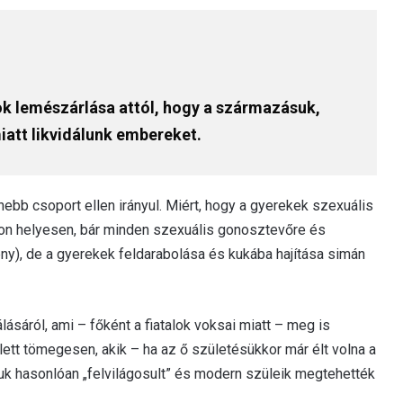
 lemészárlása attól, hogy a származásuk,
iatt likvidálunk embereket.
ebb csoport ellen irányul. Miért, hogy a gyerekek szexuális
yon helyesen, bár minden szexuális gonosztevőre és
ény), de a gyerekek feldarabolása és kukába hajítása simán
álásáról, ami – főként a fiatalok voksai miatt – meg is
ett tömegesen, akik – ha az ő születésükkor már élt volna a
uk hasonlóan „felvilágosult” és modern szüleik megtehették