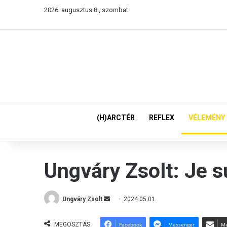
2026. augusztus 8., szombat
(H)ARCTÉR
REFLEX
VÉLEMÉNY
Ungváry Zsolt: Je s
Ungváry Zsolt
S
2024.05.01.
e
n
MEGOSZTÁS:
Facebook
Messenger
Me