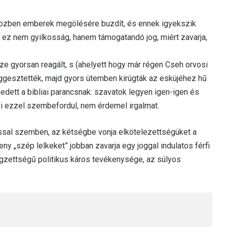
, miközben emberek megölésére buzdít, és ennek igyekszik
e ez nem gyilkosság, hanem támogatandó jog, miért zavarja,
 gyorsan reagált, s (ahelyett hogy már régen Cseh orvosi
ggesztették, majd gyors ütemben kirúgták az esküjéhez hű
ett a bibliai parancsnak: szavatok legyen igen-igen és
i ezzel szembefordul, nem érdemel irgalmat.
ossal szemben, az kétségbe vonja elkötelezettségüket a
eny „szép lelkeket” jobban zavarja egy joggal indulatos férfi
végzettségű politikus káros tevékenysége, az súlyos