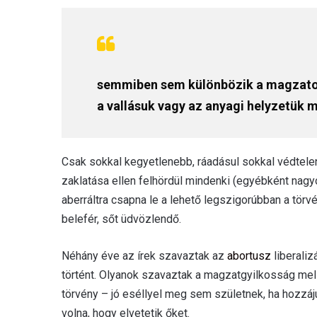
semmiben sem különbözik a magzatok
a vallásuk vagy az anyagi helyzetük m
Csak sokkal kegyetlenebb, ráadásul sokkal védtelen
zaklatása ellen felhördül mindenki (egyébként nag
aberráltra csapna le a lehető legszigorúbban a törv
belefér, sőt üdvözlendő.
Néhány éve az írek szavaztak az
abortusz
liberaliz
történt. Olyanok szavaztak a magzatgyilkosság mell
törvény – jó eséllyel meg sem születnek, ha hozzáj
volna, hogy elvetetik őket.