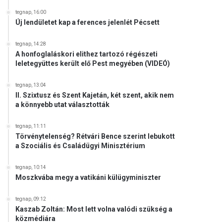
tegnap, 16:00
Új lendületet kap a ferences jelenlét Pécsett
tegnap, 14:28
A honfoglaláskori elithez tartozó régészeti
leletegyüttes került elő Pest megyében (VIDEÓ)
tegnap, 13:04
II. Szixtusz és Szent Kajetán, két szent, akik nem
a könnyebb utat választották
tegnap, 11:11
Törvénytelenség? Rétvári Bence szerint lebukott
a Szociális és Családügyi Minisztérium
tegnap, 10:14
Moszkvába megy a vatikáni külügyminiszter
tegnap, 09:12
Kaszab Zoltán: Most lett volna valódi szükség a
közmédiára