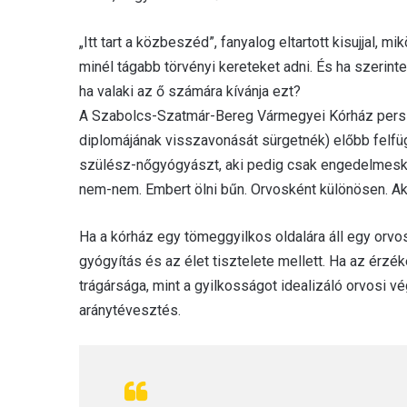
„Itt tart a közbeszéd”, fanyalog eltartott kisujjal
minél tágabb törvényi kereteket adni. És ha szerint
ha valaki az ő számára kívánja ezt?
A Szabolcs-Szatmár-Bereg Vármegyei Kórház persze
diplomájának visszavonását sürgetnék) előbb felfü
szülész-nőgyógyászt, aki pedig csak engedelmesked
nem-nem. Embert ölni bűn. Orvosként különösen. Ak
Ha a kórház egy tömeggyilkos oldalára áll egy orv
gyógyítás és az élet tisztelete mellett. Ha az érzék
trágársága, mint a gyilkosságot idealizáló orvosi 
aránytévesztés.