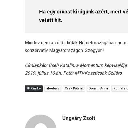
Ha egy orvost kirúgunk azért, mert vé
vetett hit.
Mindez nem a zöld idióták Németországában, nem a
konzervatív Magyarországon. Szégyen!
Címlapkép: Cseh Katalin, a Momentum képviselője 
2019. július 16-án. Fotó: MTI/Koszticsák Szilárd
Címke
abortusz
Csek Katalin
Donáth Anna
Kornafel
Ungváry Zsolt