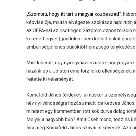
„Szomorú, hogy itt tart a magyar közbeszéd”
, hábo
képviselője, miután elvégezte szokásos napi rutinjá
az UEFA-nál az esetleges Gazprom szponzoráció mi
keresett egyet (gondolom, nem kellett sokat görget
emberiségellenes bűnöktől hemzsegő ténykedését
Mint kiderült, egy nyíregyházi szülész-nőgyógyász
hazánk és a Jóisten eme torz lelkű ellenségének, 
fejtette ki véleményét.
Kornafeld János (érdekes, a máskor a személyiségi 
név nyilvánosságra hozása miatt; de kedves János, 
mindezt egy kommentben (ott sok durva dolog történ
Melyik a nagyobb bűn? Amit Cseh mond, tesz és képv
arra még Kornafeld János szavai is kevesek. Az euró