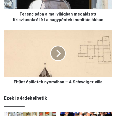
á
p
Ferenc pápa a mai világban megalázott
a
a
Krisztusokról írt a nagypénteki meditációkban
m
a
E
i
l
v
t
i
ű
l
n
á
t
g
é
b
p
a
ü
n
Eltűnt épületek nyomában – A Schweiger villa
l
m
e
e
t
g
Ezek is érdekelhetik
e
a
k
l
n
á
y