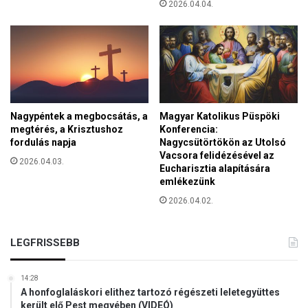
2026.04.04.
a
a
g
y
p
é
n
t
e
Nagypéntek a megbocsátás, a
Magyar Katolikus Püspöki
k
megtérés, a Krisztushoz
Konferencia:
fordulás napja
Nagycsütörtökön az Utolsó
i
Vacsora felidézésével az
m
2026.04.03.
Eucharisztia alapítására
e
emlékezünk
d
i
2026.04.02.
t
á
LEGFRISSEBB
c
i
ó
14:28
k
A honfoglaláskori elithez tartozó régészeti leletegyüttes
b
került elő Pest megyében (VIDEÓ)