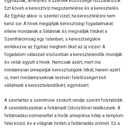
Egyháznak, amelyhez a szentek közössége hozzátartozik.
Ezt követi a keresztvíz megszentelése és a keresztelés.
Az Egyház akkor is szentel vizet, ha keresztelésre nem
kerül sor. A hívek megújítják keresztségi fogadalmukat:
ellene mondanak a Sátánnak és megvallják hitüket a
Szentháromság egy Istenben, s keresztségükre
emlékezve az Egyház meghinti őket az új vízzel. A
fogadalom válaszait elsősorban a keresztelendők mondják
és velük együtt a hívek. Nemcsak azért, mert ma
mindannyian ünnepeljük keresztségünk titkát, hanem azért
is, mert mindannyiunknak testvéri felelősséget kell
vállalnunk a keresztelendőkért, egymásért.
A szertartás a szentmise szokott rendje szerint folytatódik.
A szentáldozásban a feltámadt Üdvözítővel találkozunk. A
feltámadási körmenettel a hívők ünneplése kilép a templom
falai közül, és a világnak hirdeti a feltámadás örömét. Ez a