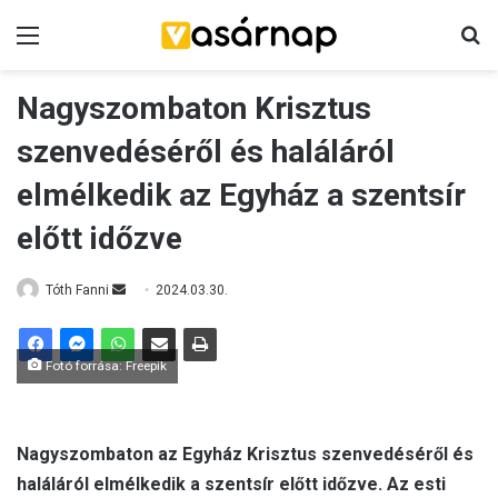
Menü
K
Nagyszombaton Krisztus
szenvedéséről és haláláról
elmélkedik az Egyház a szentsír
előtt időzve
Tóth Fanni
S
2024.03.30.
e
n
Fotó forrása: Freepik
d
a
n
e
Nagyszombaton az Egyház Krisztus szenvedéséről és
m
haláláról elmélkedik a szentsír előtt időzve. Az esti