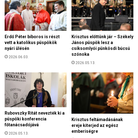
z
o
o
m
t
á
t
b
K
a
r
Erdő Péter bíboros is részt
Krisztus előttünk jár – Székely
n
i
vett a katolikus püspökök
János püspök lesz a
–
s
nyári ülésén
csíksomlyói pünkösdi búcsú
A
z
szónoka
S
2026.06.03.
t
c
2026.05.13.
u
h
s
w
o
e
k
i
r
g
ó
e
l
r
í
Rubovszky Ritát nevezték ki a
v
r
püspöki konferencia
Krisztus feltámadásának
i
t
főtanácsadójává
ereje kiterjed az egész
l
a
emberiségre
2026.05.13.
l
n