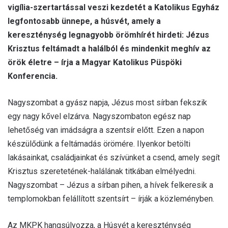
a
vigília-szertartással veszi kezdetét a Katolikus Egyház
i
legfontosabb ünnepe, a húsvét, amely a
l
kereszténység legnagyobb örömhírét hirdeti: Jézus
Krisztus feltámadt a halálból és mindenkit meghív az
örök életre – írja a Magyar Katolikus Püspöki
Konferencia.
Nagyszombat a gyász napja, Jézus most sírban fekszik
egy nagy kővel elzárva. Nagyszombaton egész nap
lehetőség van imádságra a szentsír előtt. Ezen a napon
készülődünk a feltámadás örömére. Ilyenkor betölti
lakásainkat, családjainkat és szívünket a csend, amely segít
Krisztus szeretetének-halálának titkában elmélyedni.
Nagyszombat – Jézus a sírban pihen, a hívek felkeresik a
templomokban felállított szentsírt – írják a közleményben.
Az MKPK hangsúlyozza, a Húsvét a kereszténység