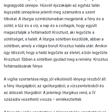
legnagyobb ünnepe. Húsvét éjszakáján az egyház talán
legszebb ünneplése jeleníti meg számunkra a szent
titkokat. A liturgia szimbólumaiban megjelenik a fény és a
sötét, a tűz és a víz, a nap és a csillagok, hogy együtt
magasztalják a feltámadott Krisztust, aki legyőzte a
sötétséget, a halált. A liturgia sötétben kezdődik, abban a
sötétben, amely a világra borult Krisztus halála után. Amikor
úgy látszott, hogy a halál legyőzte az életet, a bűn legyőzte
Krisztust. Ebben a sötétben gyullad meg a remény: Krisztus
feltámadásának fénye.
A vigília szertartása négy, jól elkülönülő lényegi részből áll:
a fény liturgiájából, az igeliturgiából, a vízszentelésből és
az áldozati liturgiából. A jelenlegi liturgikus rend, a IV.
századra vezethető vissza – emlékeztettek.