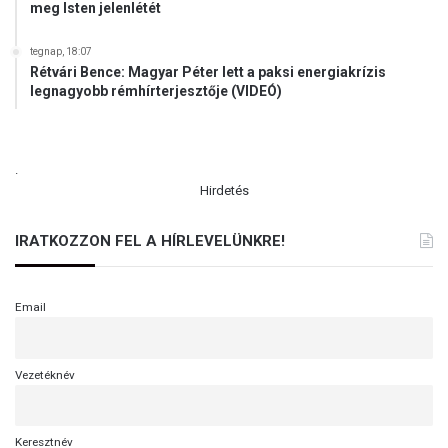
meg Isten jelenlétét
tegnap, 18:07
Rétvári Bence: Magyar Péter lett a paksi energiakrízis
legnagyobb rémhírterjesztője (VIDEÓ)
.
Hirdetés
IRATKOZZON FEL A HÍRLEVELÜNKRE!
Email
Vezetéknév
Keresztnév