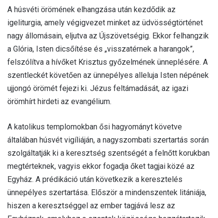
A húsvéti örömének elhangzása után kezdődik az
igeliturgia, amely végigvezet minket az üdvösségtörténet
nagy állomásain, eljutva az Újszövetségig. Ekkor felhangzik
a Glória, Isten dicsőítése és „visszatérnek a harangok”,
felszólítva a hívőket Krisztus győzelmének ünneplésére. A
szentleckét követően az ünnepélyes alleluja Isten népének
ujjongó örömét fejezi ki. Jézus feltámadását, az igazi
örömhírt hirdeti az evangélium.
A katolikus templomokban ősi hagyományt követve
általában húsvét vigíliáján, a nagyszombati szertartás során
szolgáltatják ki a keresztség szentségét a felnőtt korukban
megtérteknek, vagyis ekkor fogadja őket tagjai közé az
Egyház. A prédikáció után következik a keresztelés
ünnepélyes szertartása. Először a mindenszentek litániája,
hiszen a keresztséggel az ember tagjává lesz az