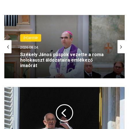
(H)arctér
2026.08.04.
Székely János püspök vezette a roma
holokauszt áldozataira emlékező
imaórát
F
e
r
e
n
c
p