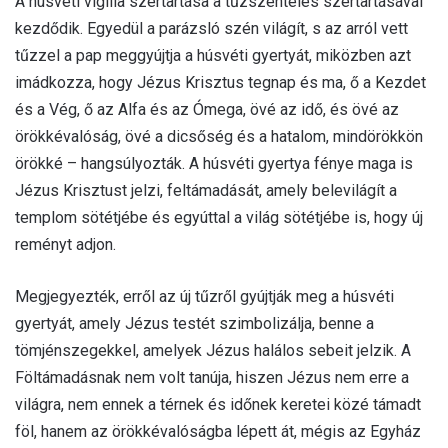
A húsvéti vigília szertartása a tűzszentelés szertartásával
kezdődik. Egyedül a parázsló szén világít, s az arról vett
tűzzel a pap meggyújtja a húsvéti gyertyát, miközben azt
imádkozza, hogy Jézus Krisztus tegnap és ma, ő a Kezdet
és a Vég, ő az Alfa és az Ómega, övé az idő, és övé az
örökkévalóság, övé a dicsőség és a hatalom, mindörökkön
örökké – hangsúlyozták. A húsvéti gyertya fénye maga is
Jézus Krisztust jelzi, feltámadását, amely belevilágít a
templom sötétjébe és egyúttal a világ sötétjébe is, hogy új
reményt adjon.
Megjegyezték, erről az új tűzről gyújtják meg a húsvéti
gyertyát, amely Jézus testét szimbolizálja, benne a
tömjénszegekkel, amelyek Jézus halálos sebeit jelzik. A
Föltámadásnak nem volt tanúja, hiszen Jézus nem erre a
világra, nem ennek a térnek és időnek keretei közé támadt
föl, hanem az örökkévalóságba lépett át, mégis az Egyház