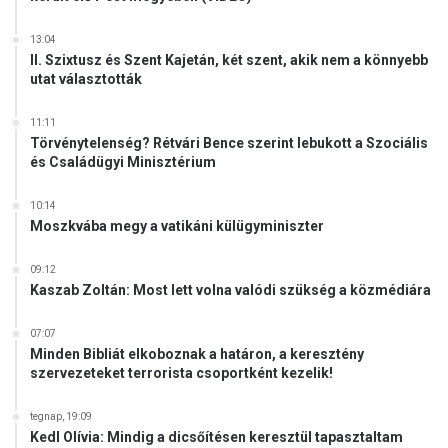
a
n
13:04
II. Szixtusz és Szent Kajetán, két szent, akik nem a könnyebb
utat választották
11:11
Törvénytelenség? Rétvári Bence szerint lebukott a Szociális
és Családügyi Minisztérium
10:14
Moszkvába megy a vatikáni külügyminiszter
09:12
Kaszab Zoltán: Most lett volna valódi szükség a közmédiára
07:07
Minden Bibliát elkoboznak a határon, a keresztény
szervezeteket terrorista csoportként kezelik!
tegnap, 19:09
Kedl Olívia: Mindig a dicsőítésen keresztül tapasztaltam