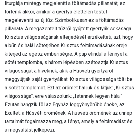
liturgiája mintegy megjeleníti a föltámadás pillanatát, ez
történik akkor, amikor a gyertya élettelen testét
megeleveníti az új tűz. Szimbolikusan ez a föltámadás
pillanata. A megszentelt tűzről gyújtott gyertyák sokasága
Krisztus világosságának elterjedését érzékelteti, azt, hogy
a bűn és halál sötétjében Krisztus feltámadásának ereje
kiterjed az egész emberiségre. A pap elindul a fénnyel a
sötét templomba, s három lépésben szétosztja Krisztus
világosságát a híveknek, akik a Húsvéti gyertyáról
meggyújtják saját gyertyáikat. Krisztus világossága tölti be
a sötét templomot. Ezt az örömet halljuk és látjuk: „Krisztus
világossága”, erre válaszolunk: „Istennek legyen hála.”
Ezután hangzik föl az Egyház leggyönyörűbb éneke, az
Exultet, a Húsvéti örömének. A húsvéti örömének az ünnep
tartalmát fogalmazza meg, a fényt, amely a feltámadást és
a megváltást jelképezi.