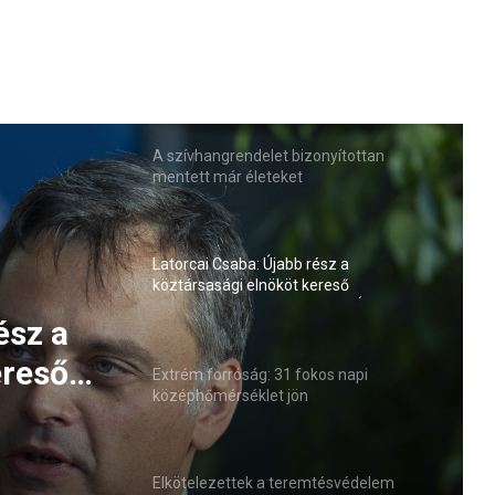
A szívhangrendelet bizonyítottan
mentett már életeket
Latorcai Csaba: Újabb rész a
köztársasági elnököt kereső
roncsderbi-sorozatban (VIDEÓ)
kos
 jön
Extrém forróság: 31 fokos napi
középhőmérséklet jön
ész a
Elkötelezettek a teremtésvédelem