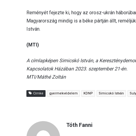
Reményét fejezte ki, hogy az orosz-ukrán háborúba
Magyarország mindig is a béke pártján állt, remélj
István.
(MTI)
A címlapképen Simicskó István, a Kereszténydemok
Kapcsolatok Házában 2023. szeptember 21-én.
MTI/Máthé Zoltán
Címke
gyermekvédelem
KDNP
Simicskó István
Sul
Tóth Fanni