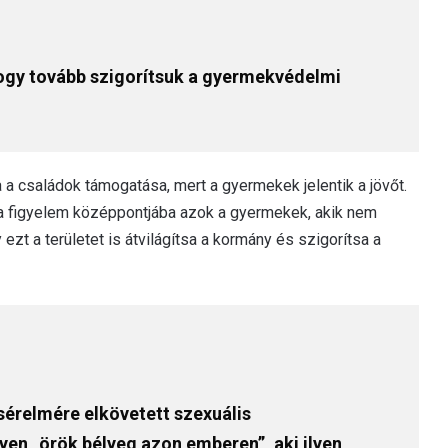
hogy tovább szigorítsuk a gyermekvédelmi
a a családok támogatása, mert a gyermekek jelentik a jövőt.
 a figyelem középpontjába azok a gyermekek, akik nem
ezt a területet is átvilágítsa a kormány és szigorítsa a
sérelmére elkövetett szexuális
yen „örök bélyeg azon emberen”, aki ilyen