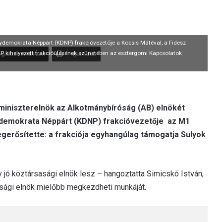
ydemokrata Néppárt (KDNP) frakcióvezetõje a Kocsis Mátéval, a Fidesz
NP kihelyezett frakcióülésének szünetében az esztergomi Kapcsolatok
gosztás email-ben
Nyomtatás
 miniszterelnök az Alkotmánybíróság (AB) elnökét
ydemokrata Néppárt (KDNP) frakcióvezetője az M1
gerősítette: a frakciója egyhangúlag támogatja Sulyok
 jó köztársasági elnök lesz – hangoztatta Simicskó István,
asági elnök mielőbb megkezdheti munkáját.