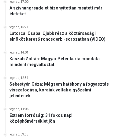
tegnap, 17:00
A szívhangrendelet bizonyítottan mentett már
életeket
tegnap, 15:21
Latorcai Csaba: Újabb rész a köztársasági
elnököt kereső roncsderbi-sorozatban (VIDEÓ)
tegnap, 14:04
Kaszab Zoltán: Magyar Péter kurta mondata
mindent megváltoztat
tegnap, 12:34
Sebestyén Géza: Mégsem hatékony a fogyasztás
visszafogása, koraiak voltak a győzelmi
jelentések
tegnap, 11:06
Extrém forróság: 31 fokos napi
középhőmérséklet jön
tegnap, 09:55