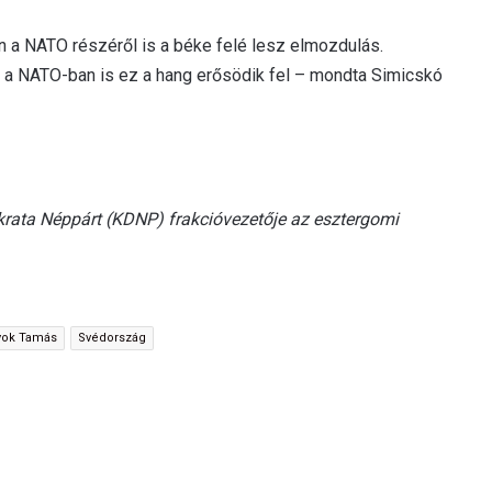
n a NATO részéről is a béke felé lesz elmozdulás.
ük a NATO-ban is ez a hang erősödik fel – mondta Simicskó
rata Néppárt (KDNP) frakcióvezetője az esztergomi
yok Tamás
Svédország