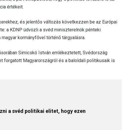
ia értékeit.
kerekhez, és jelentős változás következzen be az Európai
te: a KDNP üdvözli a svéd miniszterelnök pénteki
 magyar kormányfővel történő tárgyalásra.
űsorában Simicskó István emlékeztetett, Svédország
et forgatott Magyarországról és a baloldali politikusaik is
i a svéd politikai elitet, hogy ezen