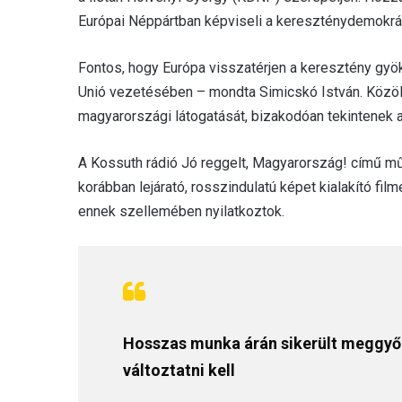
Európai Néppártban képviseli a kereszténydemokrác
Fontos, hogy Európa visszatérjen a keresztény gyö
Unió vezetésében – mondta Simicskó István. Közöl
magyarországi látogatását, bizakodóan tekintenek a
A Kossuth rádió Jó reggelt, Magyarország! című m
korábban lejárató, rosszindulatú képet kialakító film
ennek szellemében nyilatkoztok.
Hosszas munka árán sikerült meggyőzn
változtatni kell