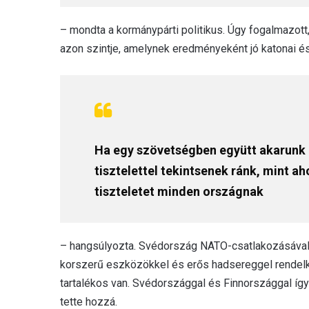
– mondta a kormánypárti politikus. Úgy fogalmazott
azon szintje, amelynek eredményeként jó katonai és 
Ha egy szövetségben együtt akarunk 
tisztelettel tekintsenek ránk, mint 
tiszteletet minden országnak
– hangsúlyozta. Svédország NATO-csatlakozásával k
korszerű eszközökkel és erős hadsereggel rendelke
tartalékos van. Svédországgal és Finnországgal íg
tette hozzá.