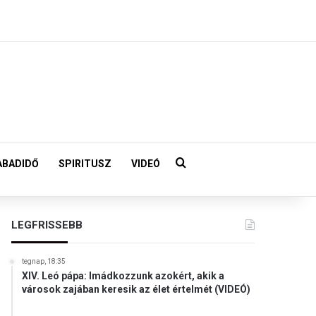
Keresés:
ABADIDŐ
SPIRITUSZ
VIDEÓ
LEGFRISSEBB
tegnap, 18:35
XIV. Leó pápa: Imádkozzunk azokért, akik a
városok zajában keresik az élet értelmét (VIDEÓ)