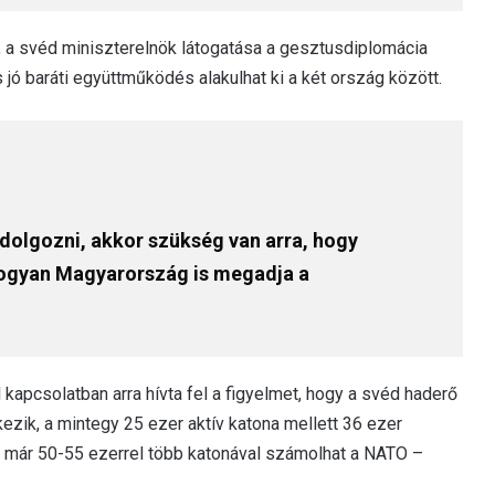
, a svéd miniszterelnök látogatása a gesztusdiplomácia
jó baráti együttműködés alakulhat ki a két ország között.
dolgozni, akkor szükség van arra, hogy
ahogyan Magyarország is megadja a
apcsolatban arra hívta fel a figyelmet, hogy a svéd haderő
zik, a mintegy 25 ezer aktív katona mellett 36 ezer
y már 50-55 ezerrel több katonával számolhat a NATO –