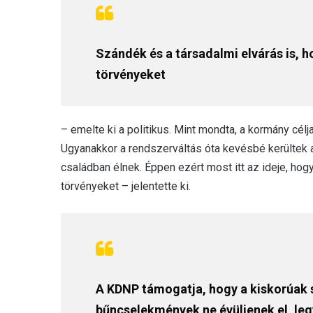
Szándék és a társadalmi elvárás is, 
törvényeket
– emelte ki a politikus. Mint mondta, a kormány célj
Ugyanakkor a rendszerváltás óta kevésbé kerültek
családban élnek. Éppen ezért most itt az ideje, hogy 
törvényeket – jelentette ki.
A KDNP támogatja, hogy a kiskorúak 
bűncselekmények ne évüljenek el, leg