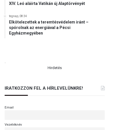
XIV. Leó aláírta Vatikán új Alaptörvényét
tegnap, 08:34
Elkötelezettek a teremtésvédelem iránt –
spórolnak az energiával a Pécsi
Egyházmegyében
.
Hirdetés
IRATKOZZON FEL A HÍRLEVELÜNKRE!
Email
Vezetéknév