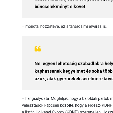
bűncselekményt elkövet
– mondta, hozzátéve, ez a társadalmi elvárás is.
Ne legyen lehetőség szabadlábra hel
kaphassanak kegyelmet és soha többé
azok, akik gyermekek sérelmére köve
– hangsúlyozta. Meglátjuk, hogy a baloldali pártok
választások kapcsán közölte, hogy a Fidesz-KDNP 
a listán Hölvényi György (KDNP) szerepeljen. Hozzát