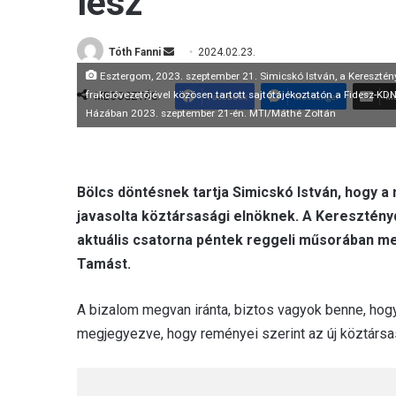
lesz
Tóth Fanni
S
2024.02.23.
e
Esztergom, 2023. szeptember 21. Simicskó István, a Keresztén
n
frakcióvezetõjével közösen tartott sajtótájékoztatón a Fidesz-KD
MEGOSZTÁS:
Facebook
Messenger
Me
Házában 2023. szeptember 21-én. MTI/Máthé Zoltán
d
a
n
e
Bölcs döntésnek tartja Simicskó István, hogy a
m
javasolta köztársasági elnöknek. A Keresztén
a
aktuális csatorna péntek reggeli műsorában me
i
Tamást.
l
A bizalom megvan iránta, biztos vagyok benne, hogy
megjegyezve, hogy reményei szerint az új köztárs