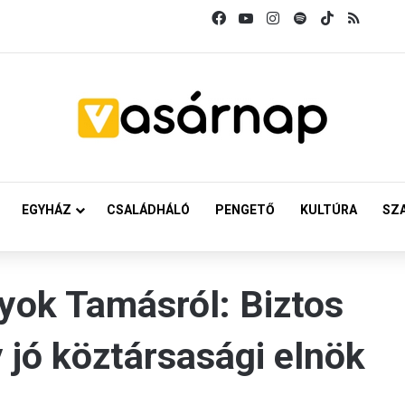
Facebook
YouTube
Instagram
Spotify
TikTok
RSS
EGYHÁZ
CSALÁDHÁLÓ
PENGETŐ
KULTÚRA
SZ
yok Tamásról: Biztos
 jó köztársasági elnök