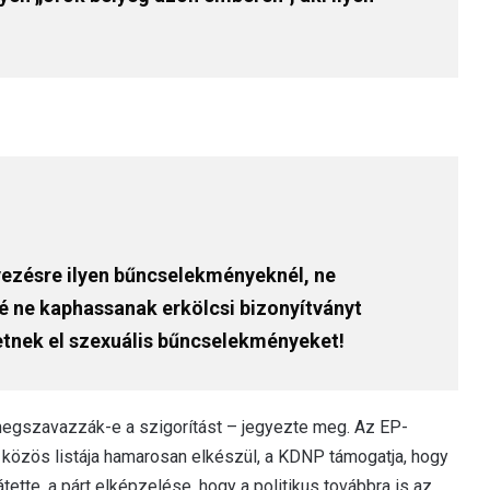
yezésre ilyen bűncselekményeknél, ne
 ne kaphassanak erkölcsi bizonyítványt
tnek el szexuális bűncselekményeket!
 megszavazzák-e a szigorítást – jegyezte meg. Az EP-
közös listája hamarosan elkészül, a KDNP támogatja, hogy
ette, a párt elképzelése, hogy a politikus továbbra is az