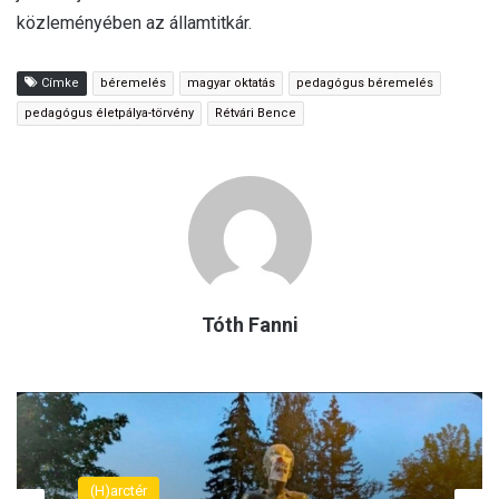
közleményében az államtitkár.
Címke
béremelés
magyar oktatás
pedagógus béremelés
pedagógus életpálya-törvény
Rétvári Bence
Tóth Fanni
(H)arctér