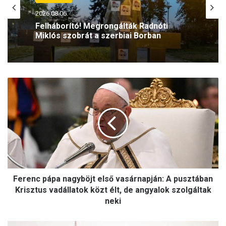
2026.08.06.
Felháborító! Megrongálták Radnóti
Miklós szobrát a szerbiai Borban
F
e
r
e
n
c
p
á
p
Ferenc pápa nagyböjt első vasárnapján: A pusztában
a
n
Krisztus vadállatok közt élt, de angyalok szolgáltak
a
neki
g
y