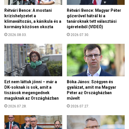
p
e
u
e
Rétvári Bence: A mostani
Rétvári Bence: Magyar Péter
s
krízishelyzetet a
gőzerővel hátrál ki a
n
z
klímaváltozás, a kánikula és a
tanároknak tett választási
g
t
kormány közösen okozta
ígéreteiből (VIDEÓ)
e
á
d
2026.08.03.
2026.07.30.
b
n
a
i
n
a
K
z
r
u
i
k
s
r
z
Ezt nem láttuk jönni – már a
Bóka János: Szégyen és
á
t
DK-soknak is sok, amit a
gyalázat, amit ma Magyar
n
u
tiszások megengednek
Péter az Országházban
m
s
maguknak az Országházban
művelt
e
v
2026.07.28.
2026.07.27.
z
a
ő
d
g
á
a
l