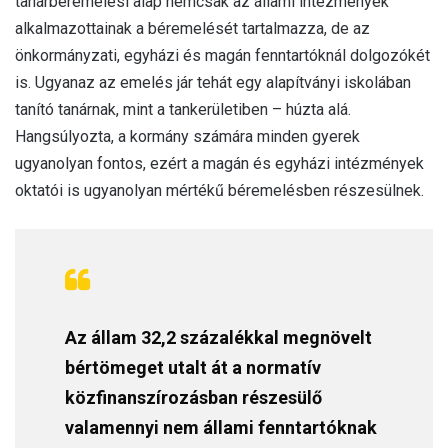
tanárbéremelési alap nemcsak az állami intézmények
alkalmazottainak a béremelését tartalmazza, de az
önkormányzati, egyházi és magán fenntartóknál dolgozókét
is. Ugyanaz az emelés jár tehát egy alapítványi iskolában
tanító tanárnak, mint a tankerületiben – húzta alá.
Hangsúlyozta, a kormány számára minden gyerek
ugyanolyan fontos, ezért a magán és egyházi intézmények
oktatói is ugyanolyan mértékű béremelésben részesülnek.
Az állam 32,2 százalékkal megnövelt
bértömeget utalt át a normatív
közfinanszírozásban részesülő
valamennyi nem állami fenntartóknak