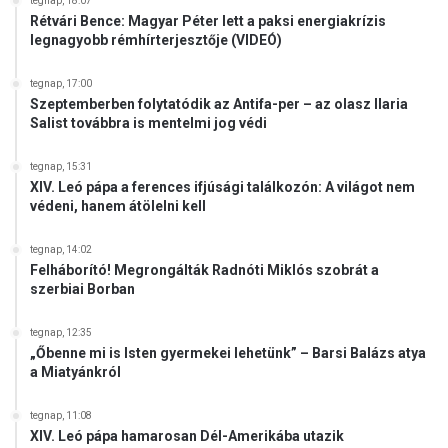
r
tegnap, 18:07
o
Rétvári Bence: Magyar Péter lett a paksi energiakrízis
ó
k
legnagyobb rémhírterjesztője (VIDEÓ)
p
s
a
z
i
tegnap, 17:00
o
Szeptemberben folytatódik az Antifa-per – az olasz Ilaria
p
l
Salist továbbra is mentelmi jog védi
i
g
a
á
c
tegnap, 15:31
l
XIV. Leó pápa a ferences ifjúsági találkozón: A világot nem
r
t
védeni, hanem átölelni kell
a
a
-
k
tegnap, 14:02
V
n
Felháborító! Megrongálták Radnóti Miklós szobrát a
I
e
szerbiai Borban
D
k
E
i
tegnap, 12:35
Ó
„Őbenne mi is Isten gyermekei lehetünk” – Barsi Balázs atya
a Miatyánkról
tegnap, 11:08
XIV. Leó pápa hamarosan Dél-Amerikába utazik