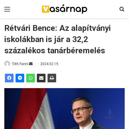
Menü
K
Rétvári Bence: Az alapítványi
iskolákban is jár a 32,2
százalékos tanárbéremelés
Tóth Fanni
S
2024.02.19.
e
n
d
a
n
e
m
a
i