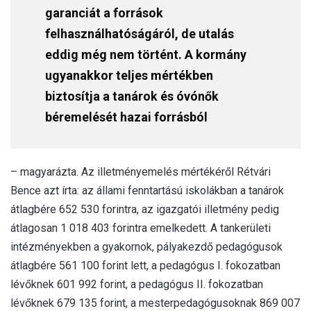
garanciát a források
felhasználhatóságáról, de utalás
eddig még nem történt. A kormány
ugyanakkor teljes mértékben
biztosítja a tanárok és óvónők
béremelését hazai forrásból
– magyarázta. Az illetményemelés mértékéről Rétvári
Bence azt írta: az állami fenntartású iskolákban a tanárok
átlagbére 652 530 forintra, az igazgatói illetmény pedig
átlagosan 1 018 403 forintra emelkedett. A tankerületi
intézményekben a gyakornok, pályakezdő pedagógusok
átlagbére 561 100 forint lett, a pedagógus I. fokozatban
lévőknek 601 992 forint, a pedagógus II. fokozatban
lévőknek 679 135 forint, a mesterpedagógusoknak 869 007