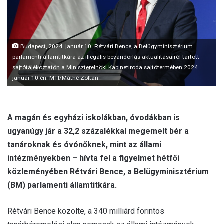
l
Budapest, 2024. január 10. Rétvári Bence, a Belügyminisztérium
parlamenti államtitkára az illegális bevándorlás aktualitásairól tartott
sajtótájékoztatón a Miniszterelnöki Kabinetiroda sajtótermében 2024.
január 10-én. MTI/Máthé Zoltán
A magán és egyházi iskolákban, óvodákban is
ugyanúgy jár a 32,2 százalékkal megemelt bér a
tanároknak és óvónőknek, mint az állami
intézményekben – hívta fel a figyelmet hétfői
közleményében Rétvári Bence, a Belügyminisztérium
(BM) parlamenti államtitkára.
Rétvári Bence közölte, a 340 milliárd forintos