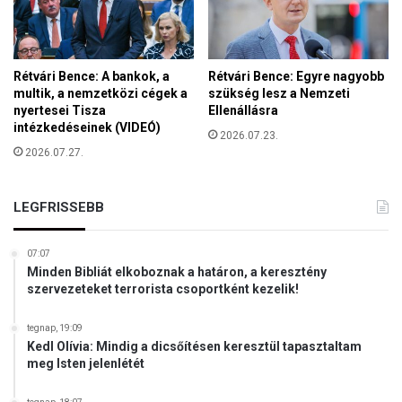
z
l
d
a
a
t
s
o
Rétvári Bence: A bankok, a
Rétvári Bence: Egyre nagyobb
á
k
multik, a nemzetközi cégek a
szükség lesz a Nemzeti
g
k
nyertesei Tisza
Ellenállásra
i
intézkedéseinek (VIDEÓ)
ö
2026.07.23.
t
z
2026.07.27.
e
t
r
é
m
l
LEGFRISSEBB
é
t
k
,
e
07:07
d
k
Minden Bibliát elkoboznak a határon, a keresztény
e
szervezeteket terrorista csoportként kezelik!
e
a
t
n
a
tegnap, 19:09
g
z
Kedl Olívia: Mindig a dicsőítésen keresztül tapasztaltam
y
meg Isten jelenlétét
e
a
u
l