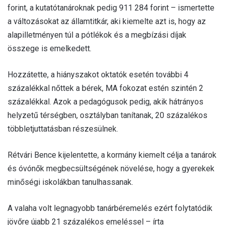
forint, a kutatótanároknak pedig 911 284 forint – ismertette
a változásokat az államtitkár, aki kiemelte azt is, hogy az
alapilletményen túl a pótlékok és a megbízási díjak
összege is emelkedett.
Hozzátette, a hiányszakot oktatók esetén további 4
százalékkal nőttek a bérek, MA fokozat estén szintén 2
százalékkal. Azok a pedagógusok pedig, akik hátrányos
helyzetű térségben, osztályban tanítanak, 20 százalékos
többletjuttatásban részesülnek.
Rétvári Bence kijelentette, a kormány kiemelt célja a tanárok
és óvónők megbecsültségének növelése, hogy a gyerekek
minőségi iskolákban tanulhassanak.
A valaha volt legnagyobb tanárbéremelés ezért folytatódik
jövőre újabb 21 százalékos emeléssel – írta