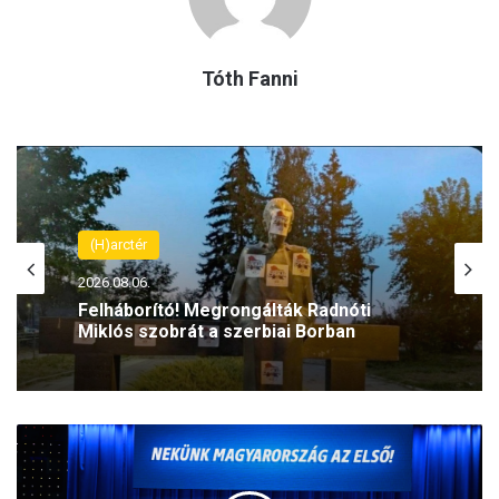
Tóth Fanni
(H)arctér
(H)arctér
2026.08.06.
2026.08.06.
Felháborító! Megrongálták Radnóti
Miklós szobrát a szerbiai Borban
Latorcai Csaba: Káosz, kapkodás és
dilettantizmus jellemzi a Tisza
M
kormányzását
r
á