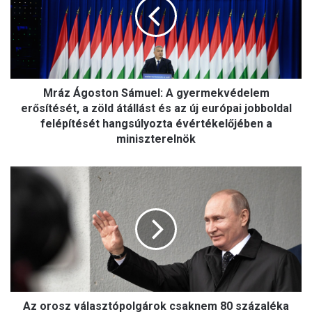
z
Á
g
o
s
t
Mráz Ágoston Sámuel: A gyermekvédelem
o
n
erősítését, a zöld átállást és az új európai jobboldal
S
felépítését hangsúlyozta évértékelőjében a
á
miniszterelnök
m
u
A
e
z
l
o
:
r
A
o
g
s
y
z
e
v
r
á
m
Az orosz választópolgárok csaknem 80 százaléka
l
e