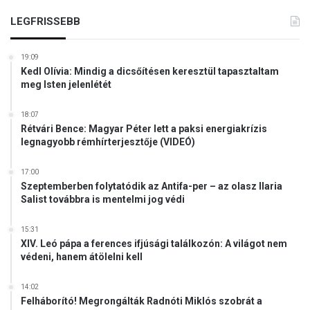
p
a
a
LEGFRISSEBB
z
i
n
j
a
19:09
o
Kedl Olívia: Mindig a dicsőítésen keresztül tapasztaltam
b
meg Isten jelenlétét
b
o
18:07
l
Rétvári Bence: Magyar Péter lett a paksi energiakrízis
d
legnagyobb rémhírterjesztője (VIDEÓ)
a
l
17:00
f
Szeptemberben folytatódik az Antifa-per – az olasz Ilaria
e
Salist továbbra is mentelmi jog védi
l
é
15:31
p
XIV. Leó pápa a ferences ifjúsági találkozón: A világot nem
í
védeni, hanem átölelni kell
t
é
14:02
s
Felháborító! Megrongálták Radnóti Miklós szobrát a
é