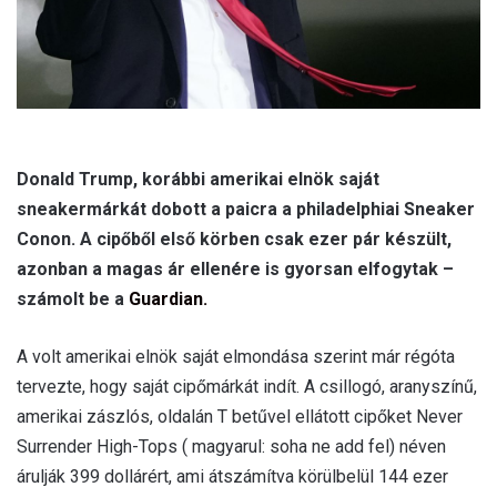
Donald Trump, korábbi amerikai elnök saját
sneakermárkát dobott a paicra a philadelphiai Sneaker
Conon. A cipőből első körben csak ezer pár készült,
azonban a magas ár ellenére is gyorsan elfogytak –
számolt be a
Guardian.
A volt amerikai elnök saját elmondása szerint már régóta
tervezte, hogy saját cipőmárkát indít. A csillogó, aranyszínű,
amerikai zászlós, oldalán T betűvel ellátott cipőket Never
Surrender High-Tops ( magyarul: soha ne add fel) néven
árulják 399 dollárért, ami átszámítva körülbelül 144 ezer