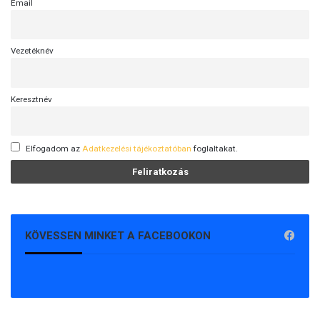
Email
l
ő
j
Vezetéknév
é
b
e
Keresztnév
n
a
m
i
Elfogadom az
Adatkezelési tájékoztatóban
foglaltakat.
n
i
s
z
t
e
KÖVESSEN MINKET A FACEBOOKON
r
e
l
n
ö