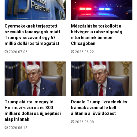
0
ö
s
l
z
d
á
á
Gyermekeknek terjesztett
Mészárlásba torkollott a
z
t
szexuális tananyagok miatt
hétvégén a rabszolgaság
a
á
Trump visszavont egy 67
eltörlésének ünnepe
l
l
millió dolláros támogatást
Chicagóban
é
l
2026.07.06.
2026.06.22.
k
á
a
s
P
t
u
é
t
s
y
a
i
z
n
ú
Trump aláírta: megnyíló
Donald Trump: Izraelnek és
r
j
Hormuzi-szoros és 300
Iránnak azonnal le kell
a
milliárd dolláros újjáépítési
állítania a lövöldözést
e
s
alap Iránnak
u
2026.06.08.
z
r
2026.06.18.
a
ó
v