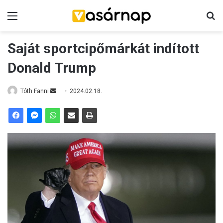
Menü
K
Saját sportcipőmárkát indított
Donald Trump
Tóth Fanni
S
2024.02.18.
e
n
d
a
n
e
m
a
i
l