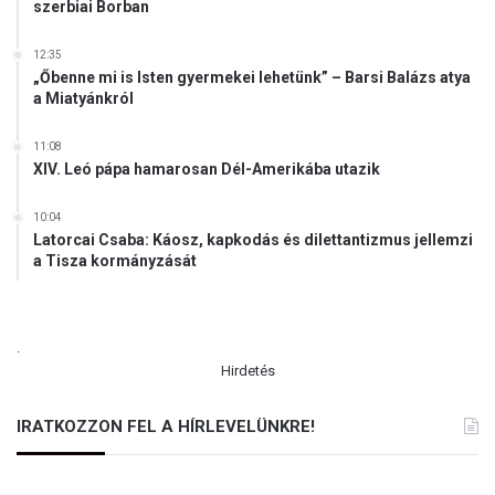
szerbiai Borban
t
h
12:35
a
„Őbenne mi is Isten gyermekei lehetünk” – Barsi Balázs atya
n
a Miatyánkról
g
s
11:08
ú
XIV. Leó pápa hamarosan Dél-Amerikába utazik
l
y
10:04
o
Latorcai Csaba: Káosz, kapkodás és dilettantizmus jellemzi
z
a Tisza kormányzását
t
a
é
.
v
Hirdetés
é
r
t
IRATKOZZON FEL A HÍRLEVELÜNKRE!
é
k
e