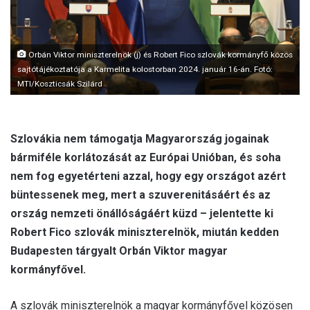
l
Orbán Viktor miniszterelnök (j) és Robert Fico szlovák kormányfő közös
sajtótájékoztatója a Karmelita kolostorban 2024. január 16-án. Fotó:
MTI/Koszticsák Szilárd
Szlovákia nem támogatja Magyarország jogainak
bármiféle korlátozását az Európai Unióban, és soha
nem fog egyetérteni azzal, hogy egy országot azért
büntessenek meg, mert a szuverenitásáért és az
ország nemzeti önállóságáért küzd – jelentette ki
Robert Fico szlovák miniszterelnök, miután kedden
Budapesten tárgyalt Orbán Viktor magyar
kormányfővel.
A szlovák miniszterelnök a magyar kormányfővel közösen