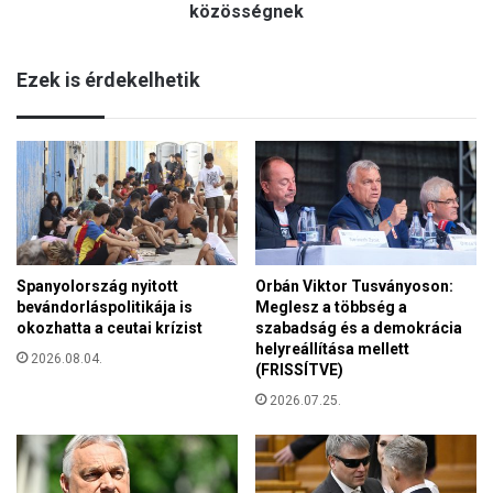
t
közösségnek
O
:
D
A
Y
Ezek is érdekelhetik
k
,
ö
a
z
g
ö
y
s
e
s
r
é
e
g
k
s
e
z
Spanyolország nyitott
Orbán Viktor Tusványoson:
k
bevándorláspolitikája is
Meglesz a többség a
á
e
okozhatta a ceutai krízist
szabadság és a demokrácia
m
t
helyreállítása mellett
á
2026.08.04.
é
(FRISSÍTVE)
r
s
a
2026.07.25.
a
r
f
o
i
m
a