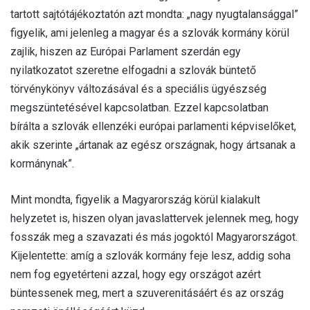
tartott sajtótájékoztatón azt mondta: „nagy nyugtalansággal”
figyelik, ami jelenleg a magyar és a szlovák kormány körül
zajlik, hiszen az Európai Parlament szerdán egy
nyilatkozatot szeretne elfogadni a szlovák büntető
törvénykönyv változásával és a speciális ügyészség
megszüntetésével kapcsolatban. Ezzel kapcsolatban
bírálta a szlovák ellenzéki európai parlamenti képviselőket,
akik szerinte „ártanak az egész országnak, hogy ártsanak a
kormánynak”.
Mint mondta, figyelik a Magyarország körül kialakult
helyzetet is, hiszen olyan javaslattervek jelennek meg, hogy
fosszák meg a szavazati és más jogoktól Magyarországot.
Kijelentette: amíg a szlovák kormány feje lesz, addig soha
nem fog egyetérteni azzal, hogy egy országot azért
büntessenek meg, mert a szuverenitásáért és az ország