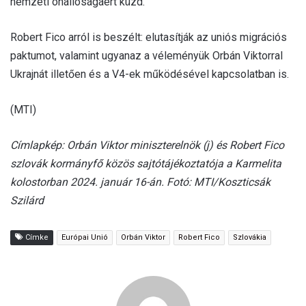
nemzeti önállóságáért küzd.
Robert Fico arról is beszélt: elutasítják az uniós migrációs
paktumot, valamint ugyanaz a véleményük Orbán Viktorral
Ukrajnát illetően és a V4-ek működésével kapcsolatban is.
(MTI)
Címlapkép: Orbán Viktor miniszterelnök (j) és Robert Fico
szlovák kormányfő közös sajtótájékoztatója a Karmelita
kolostorban 2024. január 16-án. Fotó: MTI/Koszticsák
Szilárd
Címke
Európai Unió
Orbán Viktor
Robert Fico
Szlovákia