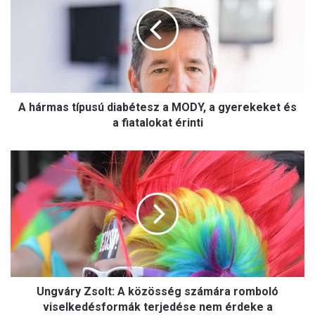
á
r
m
a
s
t
í
A hármas típusú diabétesz a MODY, a gyerekeket és
p
u
a fiatalokat érinti
s
ú
U
d
n
i
g
a
v
b
á
é
r
t
y
e
Z
s
s
z
Ungváry Zsolt: A közösség számára romboló
o
a
l
viselkedésformák terjedése nem érdeke a
M