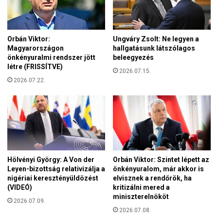
b
t
o
a
l
l
ó
o
Orbán Viktor:
Ungváry Zsolt: Ne legyen a
v
k
Magyarországon
hallgatásunk látszólagos
i
a
önkényuralmi rendszer jött
beleegyezés
s
létre (FRISSÍTVE)
t
2026.07.15.
e
é
2026.07.22.
l
r
k
i
e
n
d
t
é
i
s
f
o
Hölvényi György: A Von der
Orbán Viktor: Szintet lépett az
r
Leyen-bizottság relativizálja a
önkényuralom, már akkor is
m
nigériai keresztényüldözést
elvisznek a rendőrök, ha
á
(VIDEÓ)
kritizálni mered a
k
miniszterelnököt
2026.07.09.
t
2026.07.08.
e