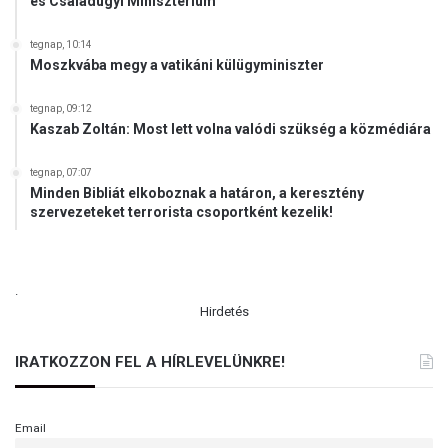
és Családügyi Minisztérium
s
s
tegnap, 10:14
é
Moszkvába megy a vatikáni külügyminiszter
g
n
tegnap, 09:12
e
Kaszab Zoltán: Most lett volna valódi szükség a közmédiára
k
tegnap, 07:07
Minden Bibliát elkoboznak a határon, a keresztény
szervezeteket terrorista csoportként kezelik!
.
Hirdetés
IRATKOZZON FEL A HÍRLEVELÜNKRE!
Email