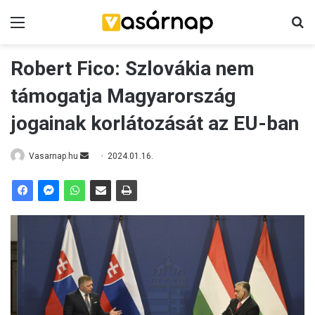
Menü
K
Robert Fico: Szlovákia nem
támogatja Magyarország
jogainak korlátozását az EU-ban
Vasarnap.hu
S
2024.01.16.
e
n
d
a
n
e
m
a
i