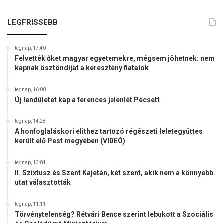
r
j
LEGFRISSEBB
e
d
é
tegnap, 17:40
Felvették őket magyar egyetemekre, mégsem jöhetnek: nem
s
kapnak ösztöndíjat a keresztény fiatalok
e
n
tegnap, 16:00
e
Új lendületet kap a ferences jelenlét Pécsett
m
é
r
tegnap, 14:28
A honfoglaláskori elithez tartozó régészeti leletegyüttes
d
került elő Pest megyében (VIDEÓ)
e
k
tegnap, 13:04
e
II. Szixtusz és Szent Kajetán, két szent, akik nem a könnyebb
a
utat választották
k
ö
tegnap, 11:11
z
Törvénytelenség? Rétvári Bence szerint lebukott a Szociális
ö