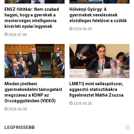
k
o
i
ENSZ-főtitkár: Nem szabad
Hölvényi György: A
r
é
hagyni, hogy a gyerekek a
gyermekek nevelésének
a
a
mesterséges intelligencia
elsődleges felelősei a szülők
n
kísérleti nyulai legyenek
f
2026.06.09.
á
e
2026.07.06.
c
l
i
e
k
l
o
ő
l
s
d
s
a
é
l
g
Minden jövőbeni
LMBTQ mint valláspótszer,
á
é
gyermekvédelmi támogatást
aggasztó statisztikákra
n
megszavaz a KDNP az
figyelmeztet Máthé Zsuzsa
s
h
Országgyűlésben (VIDEÓ)
m
2026.05.26.
a
i
2026.06.08.
r
t
c
k
o
e
LEGFRISSEBB
l
r