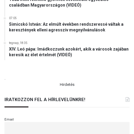
családban Magyarországon (VIDEÓ)
é
r
07:05
t
Simicskó István: Az elmúlt években rendszeressé váltak a
keresztények elleni agresszív megnyilvánulások
tegnap, 18:35
XIV. Leó pápa: Imádkozzunk azokért, akik a városok zajában
keresik az élet értelmét (VIDEÓ)
.
Hirdetés
IRATKOZZON FEL A HÍRLEVELÜNKRE!
Email