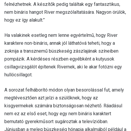
felnézhetnek. A készítők pedig találtak egy fantasztikus,
nem bináris hangot River megszólaltatására. Nagyon örülök,
hogy ez így alakult.”
Ha valakinek esetleg nem lenne egyértelmű, hogy River
karaktere non-bináris, annak jól láthatóvá teheti, hogy a
zoknija a transznemű büszkeség zászlajának színeiben
pompázik. A kérdéses részben egyébként a kutyusok
csillagvizsgálót építenek Rivernek, aki le akar fotózni egy
hullócsillagot.
A sorozat felháborító módon olyan besorolással fut, amely
megtévesztően azt jelzi a szülőknek, hogy az
kisgyermekek számára biztonságosan nézhető. Ráadásul
nem ez az első eset, hogy egy nem bináris karaktert
bemutató gyerekműsort sugároztak a televízióban.
Júniusban a meleg büszkeség hónapja alkalmából például a