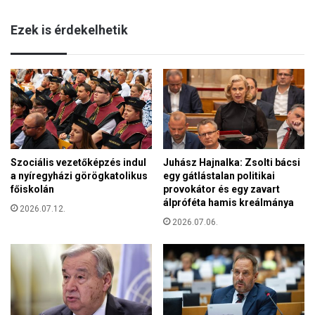
i
u
c
Ezek is érdekelhetik
b
é
o
l
c
o
s
k
á
M
n
a
a
g
t
y
o
a
Szociális vezetőképzés indul
Juhász Hajnalka: Zsolti bácsi
t
r
a nyíregyházi görögkatolikus
egy gátlástalan politikai
k
o
főiskolán
provokátor és egy zavart
é
r
álpróféta hamis kreálmánya
r
2026.07.12.
s
t
2026.07.06.
z
a
á
z
g
e
o
g
n
y
:
k