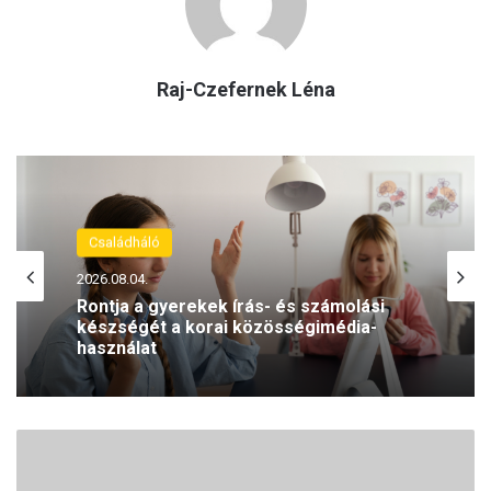
Raj-Czefernek Léna
Családháló
2026.08.04.
Rontja a gyerekek írás- és számolási
készségét a korai közösségimédia-
használat
E
z
e