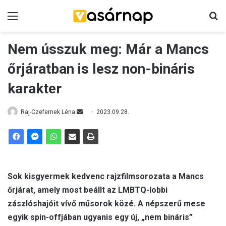
Menü
K
Nem ússzuk meg: Már a Mancs
őrjáratban is lesz non-bináris
karakter
Raj-Czefernek Léna
S
2023.09.28.
e
n
d
a
n
Sok kisgyermek kedvenc rajzfilmsorozata a Mancs
e
őrjárat, amely most beállt az LMBTQ-lobbi
m
zászlóshajóit vívő műsorok közé. A népszerű mese
a
egyik spin-offjában ugyanis egy új, „nem bináris”
i