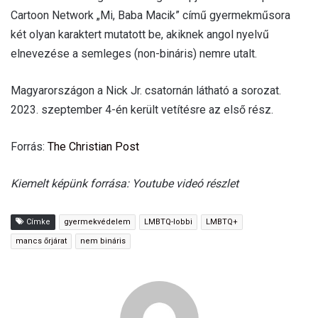
Cartoon Network „Mi, Baba Macik” című gyermekműsora
két olyan karaktert mutatott be, akiknek angol nyelvű
elnevezése a semleges (non-bináris) nemre utalt.
Magyarországon a Nick Jr. csatornán látható a sorozat.
2023. szeptember 4-én került vetítésre az első rész.
Forrás:
The Christian Post
Kiemelt képünk forrása: Youtube videó részlet
Címke
gyermekvédelem
LMBTQ-lobbi
LMBTQ+
mancs őrjárat
nem bináris