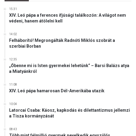
ó
e
u
15:31
s
k
XIV. Leó pápa a ferences ifjúsági találkozón: A világot nem
n
védeni, hanem átölelni kell
r
e
á
k
n
14:02
a
Felháborító! Megrongálták Radnóti Miklós szobrát a
v
z
szerbiai Borban
e
u
t
t
e
12:35
a
„Őbenne mi is Isten gyermekei lehetünk” – Barsi Balázs atya
r
z
a Miatyánkról
á
ó
n
k
m
11:08
?
XIV. Leó pápa hamarosan Dél-Amerikába utazik
é
l
t
10:04
Latorcai Csaba: Káosz, kapkodás és dilettantizmus jellemzi
a
a Tisza kormányzását
t
á
s
08:43
Több mint félmillió gyermek nevelkedik egyszülős
á