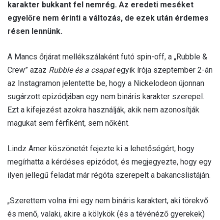
karakter bukkant fel nemrég. Az eredeti meséket
l
egyelőre nem érinti a változás, de ezek után érdemes
résen lennünk.
A Mancs őrjárat mellékszálaként futó spin-off, a „Rubble &
Crew” azaz
Rubble és a csapat
egyik írója szeptember 2-án
az Instagramon jelentette be, hogy a Nickelodeon újonnan
sugárzott epizódjában egy nem bináris karakter szerepel.
Ezt a kifejezést azokra használják, akik nem azonosítják
magukat sem férfiként, sem nőként.
Lindz Amer köszönetét fejezte ki a lehetőségért, hogy
megírhatta a kérdéses epizódot, és megjegyezte, hogy egy
ilyen jellegű feladat már régóta szerepelt a bakancslistáján.
„Szerettem volna írni egy nem bináris karaktert, aki törekvő
és menő, valaki, akire a kölykök (és a tévénéző gyerekek)