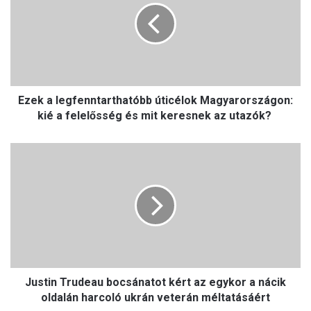
k
a
l
e
g
f
Ezek a legfenntarthatóbb úticélok Magyarországon:
e
n
kié a felelősség és mit keresnek az utazók?
n
t
J
a
u
r
s
t
t
h
i
a
n
t
T
ó
r
b
u
b
Justin Trudeau bocsánatot kért az egykor a nácik
d
ú
e
oldalán harcoló ukrán veterán méltatásáért
t
a