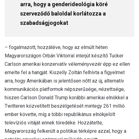
arra, hogy a genderideológia köré
szerveződő baloldal korlátozza a
szabadságjogokat
– fogalmazott, hozzátéve, hogy az elmúlt héten
Magyarországon Orbán Viktorral interjút készítő Tucker
Carlson amerikai konzervatív véleményvezér épp ez ellen
emelte fel a hangját. Kiszelly Zoltán felhívta a figyelmet
arra, hogy Amerikában is jelentősen nőtt az új, alternatív
kommunikációs platformok népszerűsége, nézettsége,
hiszen Carlson Donald Trump korábbi amerikai elnökkel a
Twitteren közvetített beszélgetését mintegy 261 millió
ember követte, míg a többi republikánus elnökjelölt
televíziós vitáját ennek töredéke. Hozzátette,
Magyarország felkerült a politikai térképre azzal, hogy a