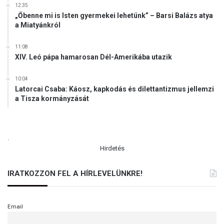
12:35
g
„Őbenne mi is Isten gyermekei lehetünk” – Barsi Balázs atya
y
a Miatyánkról
a
r
11:08
o
XIV. Leó pápa hamarosan Dél-Amerikába utazik
r
s
10:04
z
Latorcai Csaba: Káosz, kapkodás és dilettantizmus jellemzi
á
a Tisza kormányzását
g
o
n
.
Hirdetés
IRATKOZZON FEL A HÍRLEVELÜNKRE!
Email