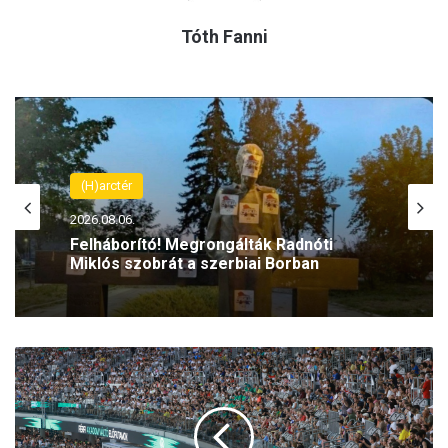
Tóth Fanni
(H)arctér
2026.08.06.
Felháborító! Megrongálták Radnóti
Miklós szobrát a szerbiai Borban
A
m
a
g
y