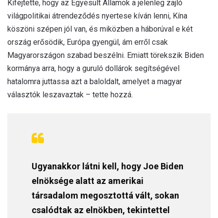
Kifejtette, hogy az Egyesült Államok a jelenleg zajló
világpolitikai átrendeződés nyertese kíván lenni, Kína
köszöni szépen jól van, és miközben a háborúval e két
ország erősödik, Európa gyengül, ám erről csak
Magyarországon szabad beszélni. Emiatt törekszik Biden
kormánya arra, hogy a guruló dollárok segítségével
hatalomra juttassa azt a baloldalt, amelyet a magyar
választók leszavaztak – tette hozzá.
Ugyanakkor látni kell, hogy Joe Biden
elnöksége alatt az amerikai
társadalom megosztottá vált, sokan
csalódtak az elnökben, tekintettel