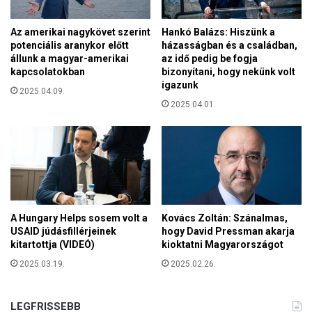
e
m
g
a
a
Az amerikai nagykövet szerint
Hankó Balázs: Hiszünk a
g
z
potenciális aranykor előtt
házasságban és a családban,
y
állunk a magyar-amerikai
az idő pedig be fogja
a
a
kapcsolatokban
bizonyítani, hogy nekünk volt
t
r
igazunk
l
2025.04.09.
k
é
2025.04.01.
i
t
s
i
e
k
b
a
b
i
s
v
é
i
g
A Hungary Helps sosem volt a
Kovács Zoltán: Szánalmas,
l
n
USAID júdásfillérjeinek
hogy David Pressman akarja
á
e
kitartottja (VIDEÓ)
kioktatni Magyarországot
g
k
b
2025.03.19.
2025.02.26.
a
a
z
j
t
LEGFRISSEBB
n