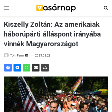
Menü
K
Kiszelly Zoltán: Az amerikaiak
háborúpárti álláspont irányába
vinnék Magyarországot
Tóth Fanni
S
2023.08.28.
e
n
d
a
n
e
m
a
i