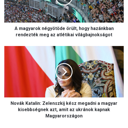
a
r
o
k
A magyarok négyötöde örült, hogy hazánkban
n
é
rendezték meg az atlétikai világbajnokságot
g
y
N
ö
o
t
v
ö
á
d
k
e
K
ö
a
r
t
ü
a
l
Novák Katalin: Zelenszkij kész megadni a magyar
l
t
i
kisebbségnek azt, amit az ukránok kapnak
,
n
Magyarországon
h
:
o
Z