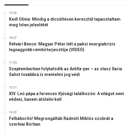
,
o
a
k
m
19:09
s
Kedl Olívia: Mindig a dicsőítésen keresztül tapasztaltam
i
á
meg Isten jelenlétét
t
g
a
o
18:07
z
t
Rétvári Bence: Magyar Péter lett a paksi energiakrízis
u
legnagyobb rémhírterjesztője (VIDEÓ)
k
r
17:00
á
Szeptemberben folytatódik az Antifa-per – az olasz Ilaria
n
Salist továbbra is mentelmi jog védi
o
k
15:31
k
XIV. Leó pápa a ferences ifjúsági találkozón: A világot nem
a
védeni, hanem átölelni kell
p
n
14:02
a
Felháborító! Megrongálták Radnóti Miklós szobrát a
k
szerbiai Borban
M
a