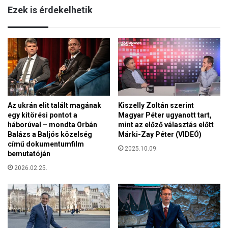
g
Ezek is érdekelhetik
e
y
l
h
e
a
n
z
s
á
z
n
k
k
i
b
j
a
k
Az ukrán elit talált magának
Kiszelly Zoltán szerint
n
egy kitörési pontot a
Magyar Péter ugyanott tart,
é
r
háborúval – mondta Orbán
mint az előző választás előtt
s
e
Balázs a Baljós közelség
Márki-Zay Péter (VIDEÓ)
z
n
című dokumentumfilm
m
2025.10.09.
d
bemutatóján
e
e
2026.02.25.
g
z
a
t
d
é
n
k
i
m
a