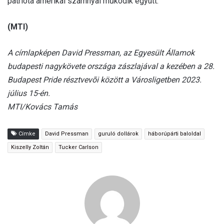
patrióta amerikai szárnnyal működik együtt.
(MTI)
A címlapképen David Pressman, az Egyesült Államok
budapesti nagykövete országa zászlajával a kezében a 28.
Budapest Pride résztvevõi között a Városligetben 2023.
július 15-én.
MTI/Kovács Tamás
Címke
David Pressman
guruló dollárok
háborúpárti baloldal
Kiszelly Zoltán
Tucker Carlson