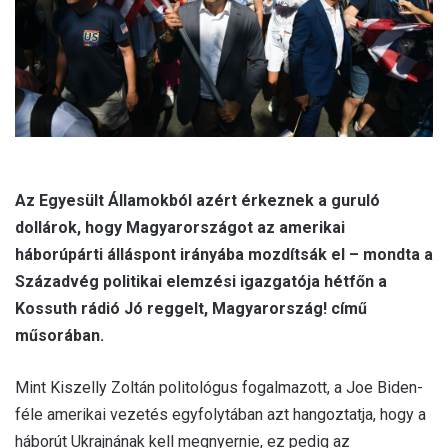
l
Az Egyesült Államokból azért érkeznek a guruló
dollárok, hogy Magyarországot az amerikai
háborúpárti álláspont irányába mozdítsák el – mondta a
Századvég politikai elemzési igazgatója hétfőn a
Kossuth rádió Jó reggelt, Magyarország! című
műsorában.
Mint Kiszelly Zoltán politológus fogalmazott, a Joe Biden-
féle amerikai vezetés egyfolytában azt hangoztatja, hogy a
háborút Ukrajnának kell megnyernie, ez pedig az