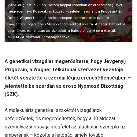
l
2023. augusztus 26-án. Három nappal korábban az oroszországi Tver
megyében lévõ Kuzsenkino község közelében lezuhant a Prigozsint és
Dmitrij Wagner Utkint, a zsoldoscsoport parancsnokát szállító
magánrepülõgép útban Moszkvából Szentpétervárra. A gépen háromfõs
személyzet és hét utas tartózkodott, a balesetet senki sem élte túl.
MTI/AP/Alekszandr Zemljanyicsenko
A genetikai vizsgálat megerősítette, hogy Jevgenyij
Prigozsin, a Wagner félkatonai szervezet vezetője
életét vesztette a szerdai légiszerencsétlenségben –
jelentette be szerdán az orosz Nyomozó Bizottság
(SZK).
A molekuláris genetikai szakértői vizsgálatok
befejeződtek, és megerősítették, hogy a 10 áldozat
személyazonossága megfelel az utaslistán szereplő tíz
emberének – közölte a hatóság, amely további