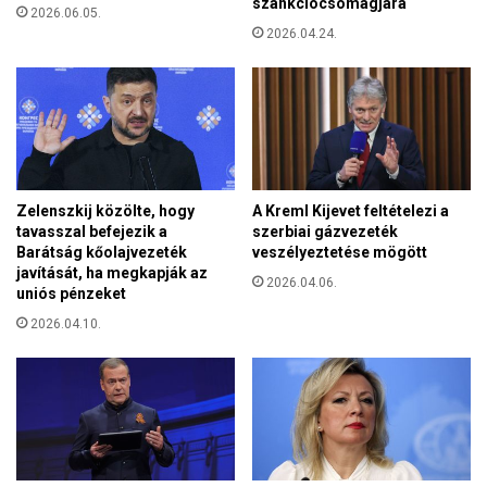
szankciócsomagjára
t
2026.06.05.
a
e
2026.04.24.
a
l
c
t
s
s
a
z
l
e
á
m
d
é
Zelenszkij közölte, hogy
A Kreml Kijevet feltételezi a
l
tavasszal befejezik a
szerbiai gázvezeték
y
Barátság kőolajvezeték
veszélyeztetése mögött
e
javítását, ha megkapják az
2026.04.06.
k
uniós pénzeket
k
2026.04.10.
ö
z
ö
s
s
é
g