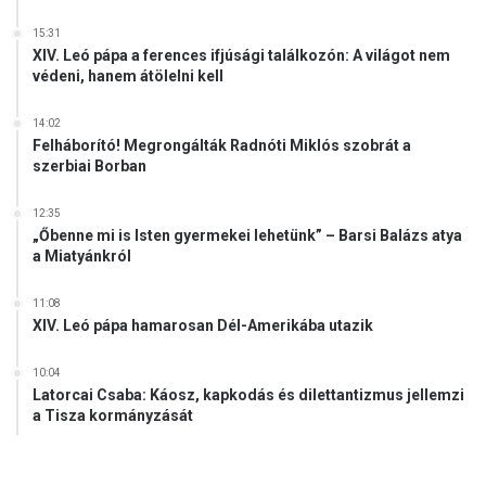
15:31
XIV. Leó pápa a ferences ifjúsági találkozón: A világot nem
védeni, hanem átölelni kell
14:02
Felháborító! Megrongálták Radnóti Miklós szobrát a
szerbiai Borban
12:35
„Őbenne mi is Isten gyermekei lehetünk” – Barsi Balázs atya
a Miatyánkról
11:08
XIV. Leó pápa hamarosan Dél-Amerikába utazik
10:04
Latorcai Csaba: Káosz, kapkodás és dilettantizmus jellemzi
a Tisza kormányzását