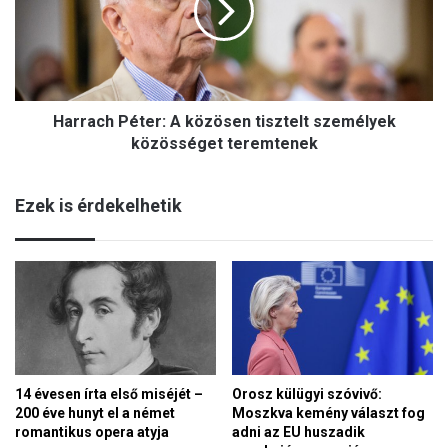
z
a
e
c
t
h
m
P
e
é
g
Harrach Péter: A közösen tisztelt személyek
t
m
e
közösséget teremtenek
a
r
r
:
a
Ezek is érdekelhetik
A
d
k
á
ö
s
z
á
ö
n
s
a
e
k
n
a
t
l
14 évesen írta első miséjét –
Orosz külügyi szóvivő:
i
a
200 éve hunyt el a német
Moszkva kemény választ fog
s
p
romantikus opera atyja
adni az EU huszadik
z
j