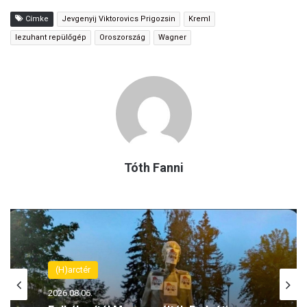
Címke
Jevgenyij Viktorovics Prigozsin
Kreml
lezuhant repülőgép
Oroszország
Wagner
Tóth Fanni
(H)arctér
(H)arctér
2026.08.06.
2026.08.06.