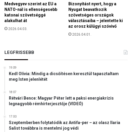
e
Medvegyev szerint az EU a
Bizonyítást nyert, hogy a
t
NATO-nál is ellenségesebb
Nyugat beavatkozik
t
katonai szövetséggé
szövetséges országok
e
alakulhat át
választásaiba – jelentette ki
r
az orosz külügyi szóvivő
2026.04.03.
e
2026.04.01.
m
t
e
LEGFRISSEBB
n
e
19:09
k
Kedl Olívia: Mindig a dicsőítésen keresztül tapasztaltam
meg Isten jelenlétét
18:07
Rétvári Bence: Magyar Péter lett a paksi energiakrízis
legnagyobb rémhírterjesztője (VIDEÓ)
17:00
Szeptemberben folytatódik az Antifa-per – az olasz Ilaria
Salist továbbra is mentelmi jog védi