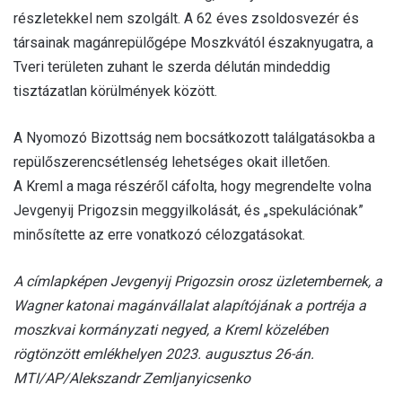
részletekkel nem szolgált. A 62 éves zsoldosvezér és
társainak magánrepülőgépe Moszkvától északnyugatra, a
Tveri területen zuhant le szerda délután mindeddig
tisztázatlan körülmények között.
A Nyomozó Bizottság nem bocsátkozott találgatásokba a
repülőszerencsétlenség lehetséges okait illetően.
A Kreml a maga részéről cáfolta, hogy megrendelte volna
Jevgenyij Prigozsin meggyilkolását, és „spekulációnak”
minősítette az erre vonatkozó célozgatásokat.
A címlapképen Jevgenyij Prigozsin orosz üzletembernek, a
Wagner katonai magánvállalat alapítójának a portréja a
moszkvai kormányzati negyed, a Kreml közelében
rögtönzött emlékhelyen 2023. augusztus 26-án.
MTI/AP/Alekszandr Zemljanyicsenko