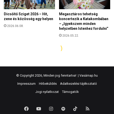
© Copyright 2026, Minden jog fenntartva! |
Vasárnap.hu
Impresszum
Hírbeküldés
Adatkezelési tájékoztató
Jogi nyilatkozat
Támogatók
Facebook
YouTube
Instagram
Spotify
TikTok
RSS