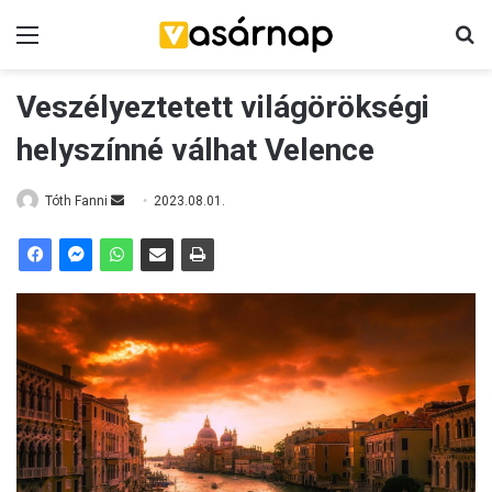
Menü
K
Veszélyeztetett világörökségi
helyszínné válhat Velence
Tóth Fanni
S
2023.08.01.
e
n
d
a
n
e
m
a
i
l