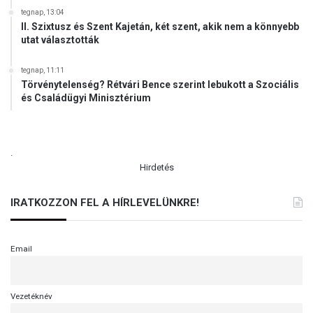
tegnap, 13:04
II. Szixtusz és Szent Kajetán, két szent, akik nem a könnyebb
utat választották
tegnap, 11:11
Törvénytelenség? Rétvári Bence szerint lebukott a Szociális
és Családügyi Minisztérium
.
Hirdetés
IRATKOZZON FEL A HÍRLEVELÜNKRE!
Email
Vezetéknév