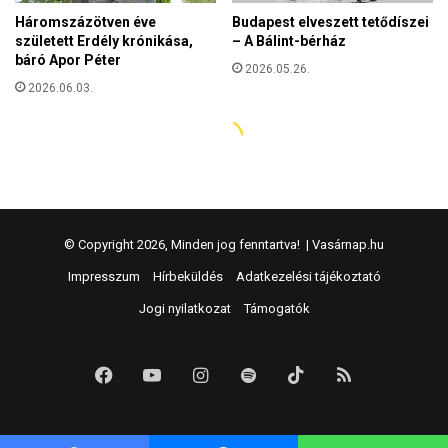
© Copyright 2026, Minden jog fenntartva! |
Vasárnap.hu
Impresszum
Hírbeküldés
Adatkezelési tájékoztató
Jogi nyilatkozat
Támogatók
Facebook
YouTube
Instagram
Spotify
TikTok
RSS