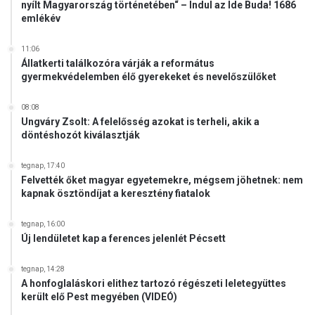
nyílt Magyarország történetében“ – Indul az Ide Buda! 1686
emlékév
11:06
Állatkerti találkozóra várják a református
gyermekvédelemben élő gyerekeket és nevelőszülőket
08:08
Ungváry Zsolt: A felelősség azokat is terheli, akik a
döntéshozót kiválasztják
tegnap, 17:40
Felvették őket magyar egyetemekre, mégsem jöhetnek: nem
kapnak ösztöndíjat a keresztény fiatalok
tegnap, 16:00
Új lendületet kap a ferences jelenlét Pécsett
tegnap, 14:28
A honfoglaláskori elithez tartozó régészeti leletegyüttes
került elő Pest megyében (VIDEÓ)