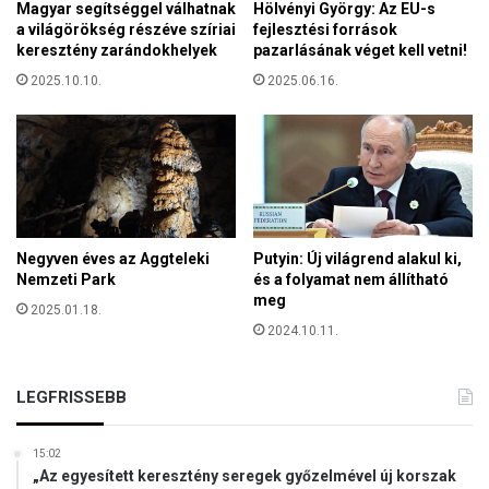
Magyar segítséggel válhatnak
Hölvényi György: Az EU-s
O
a világörökség részéve szíriai
fejlesztési források
r
keresztény zarándokhelyek
pazarlásának véget kell vetni!
g
2025.10.10.
2025.06.16.
o
n
á
k
é
j
s
z
Negyven éves az Aggteleki
Putyin: Új világrend alakul ki,
a
Nemzeti Park
és a folyamat nem állítható
k
meg
2025.01.18.
á
2024.10.11.
j
á
n
LEGFRISSEBB
15:02
„Az egyesített keresztény seregek győzelmével új korszak