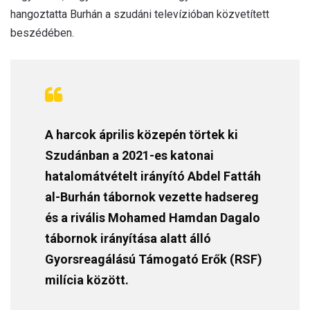
hangoztatta Burhán a szudáni televízióban közvetített
beszédében.
A harcok április közepén törtek ki
Szudánban a 2021-es katonai
hatalomátvételt irányító Abdel Fattáh
al-Burhán tábornok vezette hadsereg
és a rivális Mohamed Hamdan Dagalo
tábornok irányítása alatt álló
Gyorsreagálású Támogató Erők (RSF)
milícia között.