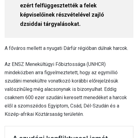
ezért felfüggesztették a felek
képviselőinek részvételével zajló
dzsiddai tárgyalásokat.
A főváros mellett a nyugati Dárfúr régióban dúlnak harcok.
Az ENSZ Menekültügyi Főbiztossága (UNHCR)
mindeközben arra figyelmeztetett, hogy az egymillió
szudáni menekültre vonatkozó korábbi előrejelzésük
valószínűleg még alacsonynak is bizonyulhat. Eddig
csaknem 600 ezer szudáni keresett menedéket a harcok
elől a szomszédos Egyiptom, Csád, Dél-Szudán és a
Közép-afrikai Köztársaság területén.