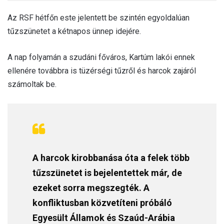
Az RSF hétfőn este jelentett be szintén egyoldalúan
tűzszünetet a kétnapos ünnep idejére.
A nap folyamán a szudáni főváros, Kartúm lakói ennek
ellenére továbbra is tüzérségi tűzről és harcok zajáról
számoltak be.
A harcok kirobbanása óta a felek több
tűzszünetet is bejelentettek már, de
ezeket sorra megszegték. A
konfliktusban közvetíteni próbáló
Egyesült Államok és Szaúd-Arábia