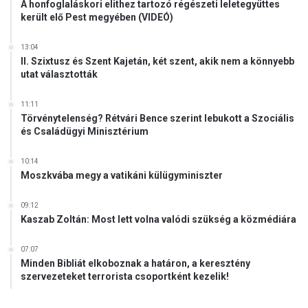
A honfoglaláskori elithez tartozó régészeti leletegyüttes
került elő Pest megyében (VIDEÓ)
13:04
II. Szixtusz és Szent Kajetán, két szent, akik nem a könnyebb
utat választották
11:11
Törvénytelenség? Rétvári Bence szerint lebukott a Szociális
és Családügyi Minisztérium
10:14
Moszkvába megy a vatikáni külügyminiszter
09:12
Kaszab Zoltán: Most lett volna valódi szükség a közmédiára
07:07
Minden Bibliát elkoboznak a határon, a keresztény
szervezeteket terrorista csoportként kezelik!