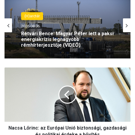
(H)arctér
(H)arctér
2026.08.06.
2026.08.06.
Rétvári Bence: Magyar Péter lett a paksi
energiakrízis legnagyobb
rémhírterjesztője (VIDEÓ)
Szeptemberben folytatódik az Antifa-
N
per – az olasz Ilaria Salist továbbra is
a
mentelmi jog védi
c
s
a
L
ő
r
i
Nacsa Lőrinc: az Európai Unió biztonsági, gazdasági
n
c
és politikai érdeke a bővítés