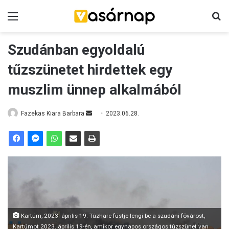
Menü
K
Szudánban egyoldalú
tűzszünetet hirdettek egy
muszlim ünnep alkalmából
Fazekas Kiara Barbara
S
2023.06.28.
e
n
d
a
n
e
m
a
Kartúm, 2023. április 19. Tûzharc füstje lengi be a szudáni fõvárost,
i
Kartúmot 2023. április 19-én, amikor egynapos országos tûzszünet van