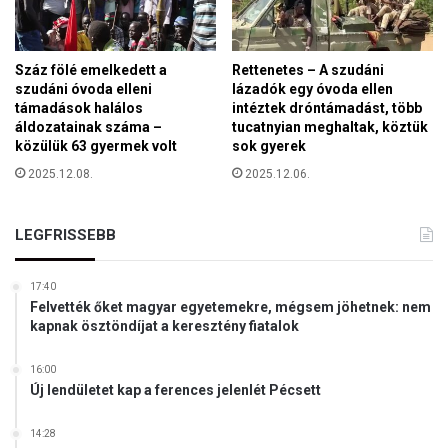
k
a
i
é
Száz fölé emelkedett a
Rettenetes – A szudáni
r
szudáni óvoda elleni
lázadók egy óvoda ellen
támadások halálos
intéztek dróntámadást, több
d
áldozatainak száma –
tucatnyian meghaltak, köztük
e
közülük 63 gyermek volt
sok gyerek
k
e
2025.12.08.
2025.12.06.
a
b
LEGFRISSEBB
ő
v
í
17:40
t
Felvették őket magyar egyetemekre, mégsem jöhetnek: nem
é
kapnak ösztöndíjat a keresztény fiatalok
s
16:00
Új lendületet kap a ferences jelenlét Pécsett
14:28