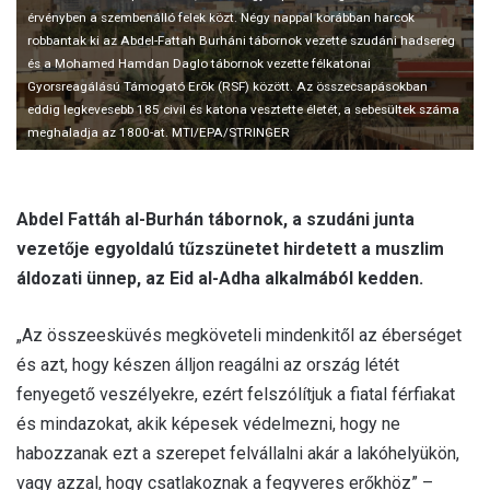
l
érvényben a szembenálló felek közt. Négy nappal korábban harcok
robbantak ki az Abdel-Fattah Burháni tábornok vezette szudáni hadsereg
és a Mohamed Hamdan Daglo tábornok vezette félkatonai
Gyorsreagálású Támogató Erõk (RSF) között. Az összecsapásokban
eddig legkevesebb 185 civil és katona vesztette életét, a sebesültek száma
meghaladja az 1800-at. MTI/EPA/STRINGER
Abdel Fattáh al-Burhán tábornok, a szudáni junta
vezetője egyoldalú tűzszünetet hirdetett a muszlim
áldozati ünnep, az Eid al-Adha alkalmából kedden.
„Az összeesküvés megköveteli mindenkitől az éberséget
és azt, hogy készen álljon reagálni az ország létét
fenyegető veszélyekre, ezért felszólítjuk a fiatal férfiakat
és mindazokat, akik képesek védelmezni, hogy ne
habozzanak ezt a szerepet felvállalni akár a lakóhelyükön,
vagy azzal, hogy csatlakoznak a fegyveres erőkhöz” –