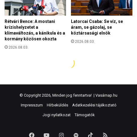
© Copyright 2026, Minden jog fenntartva! |
Vasárnap.hu
Impresszum
Hírbeküldés
Adatkezelési tájékoztató
Jogi nyilatkozat
Támogatók
Facebook
YouTube
Instagram
Spotify
TikTok
RSS