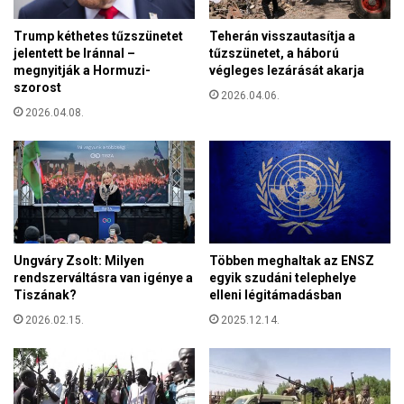
á
s
g
Trump kéthetes tűzszünetet
Teherán visszautasítja a
á
i
jelentett be Iránnal –
tűzszünetet, a háború
g
,
megnyitják a Hormuzi-
végleges lezárását akarja
ü
g
szorost
g
2026.04.06.
a
y
2026.04.08.
z
i
d
m
a
i
s
n
á
i
g
s
i
z
é
Ungváry Zsolt: Milyen
Többen meghaltak az ENSZ
t
s
rendszerváltásra van igénye a
egyik szudáni telephelye
e
p
Tiszának?
elleni légitámadásban
r
o
2026.02.15.
2025.12.14.
l
i
t
i