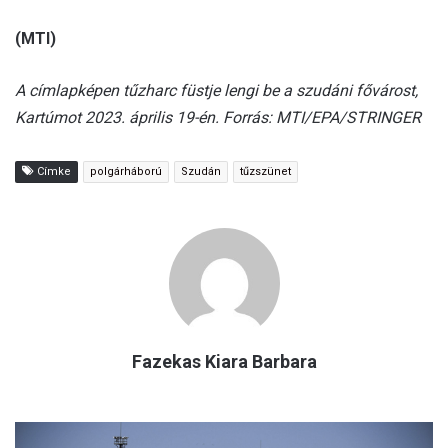
(MTI)
A címlapképen tűzharc füstje lengi be a szudáni fővárost,
Kartúmot 2023. április 19-én. Forrás: MTI/EPA/STRINGER
Címke
polgárháború
Szudán
tűzszünet
Fazekas Kiara Barbara