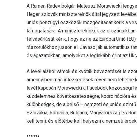
A Rumen Radev bolgár, Mateusz Morawiecki lengyel,
Heger szlovák miniszterelnök által jegyzett levélb
uniós pénzügyi eszközök mozgósítását kérik a v
támogatására. A miniszterelnökök az országaikban r
felvásárlását kérik, hogy az ne az Európai Unió (EU)
rászorulókhoz jusson el. Javasolják automatikus 
és ágazatokban, amelyeket a leginkább érint az Ukr
A levél aláírói vámok és kvóták bevezetését is sz
amennyiben más intézkedések révén nem lehetne ki
levél kapcsán Morawiecki a Facebook közösségi honl
küzdelemhez következetességre, koordinációra és j
különbségek, de a belső – nemzeti és uniós szint
Szlovákia, Románia, Bulgária, Magyarország és Romá
kell tenni, és előtérbe kell helyezni a nemzeti érde
(MTI)