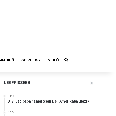
Keresés:
ABADIDŐ
SPIRITUSZ
VIDEÓ
LEGFRISSEBB
11:08
XIV. Leó pápa hamarosan Dél-Amerikába utazik
10:04