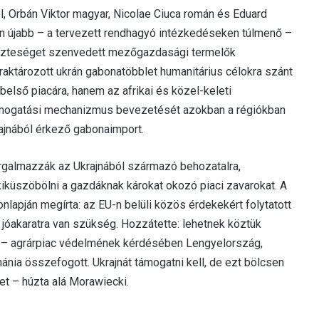
 Orbán Viktor magyar, Nicolae Ciuca román és Eduard
en újabb – a tervezett rendhagyó intézkedéseken túlmenő –
eszteséget szenvedett mezőgazdasági termelők
aktározott ukrán gabonatöbblet humanitárius célokra szánt
 belső piacára, hanem az afrikai és közel-keleti
támogatási mechanizmus bevezetését azokban a régiókban
ajnából érkező gabonaimport.
orgalmazzák az Ukrajnából származó behozatalra,
küszöbölni a gazdáknak károkat okozó piaci zavarokat. A
apján megírta: az EU-n belüli közös érdekekért folytatott
óakaratra van szükség. Hozzátette: lehetnek köztük
ű – agrárpiac védelmének kérdésében Lengyelország,
nia összefogott. Ukrajnát támogatni kell, de ezt bölcsen
ket – húzta alá Morawiecki.