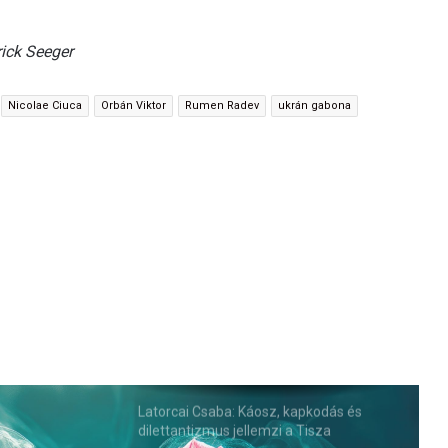
ick Seeger
Nicolae Ciuca
Orbán Viktor
Rumen Radev
ukrán gabona
Latorcai Csaba: Káosz, kapkodás és
dilettantizmus jellemzi a Tisza