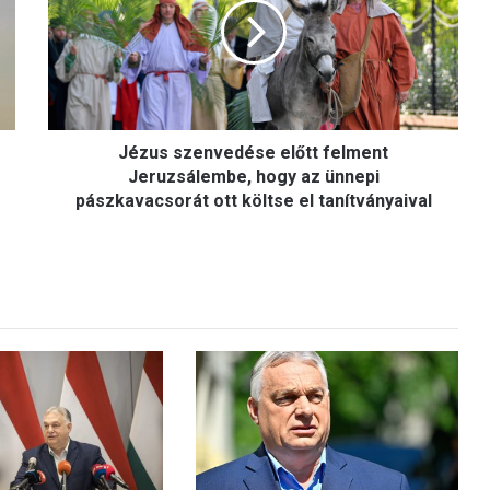
u
s
s
z
e
n
Jézus szenvedése előtt felment
v
e
Jeruzsálembe, hogy az ünnepi
d
pászkavacsorát ott költse el tanítványaival
é
s
e
e
l
ő
t
t
f
e
l
m