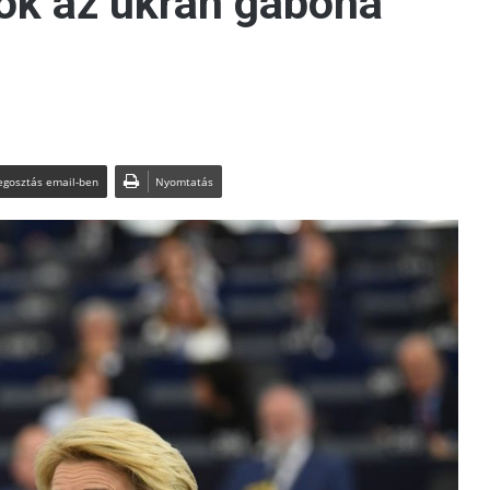
ök az ukrán gabona
gosztás email-ben
Nyomtatás