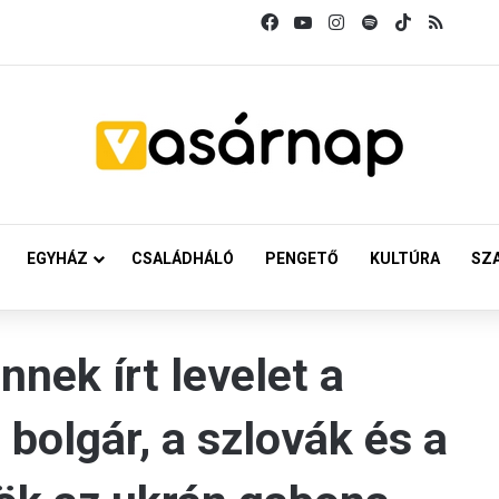
Facebook
YouTube
Instagram
Spotify
TikTok
RSS
EGYHÁZ
CSALÁDHÁLÓ
PENGETŐ
KULTÚRA
SZ
nnek írt levelet a
 bolgár, a szlovák és a