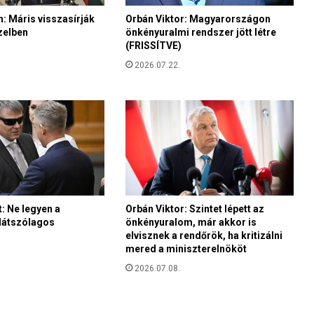
e
n
: Máris visszasírják
Orbán Viktor: Magyarországon
zelben
önkényuralmi rendszer jött létre
t
(FRISSÍTVE)
J
e
2026.07.22.
r
u
z
s
á
l
e
m
b
: Ne legyen a
Orbán Viktor: Szintet lépett az
e
 látszólagos
önkényuralom, már akkor is
,
elvisznek a rendőrök, ha kritizálni
h
mered a miniszterelnököt
o
2026.07.08.
g
y
a
z