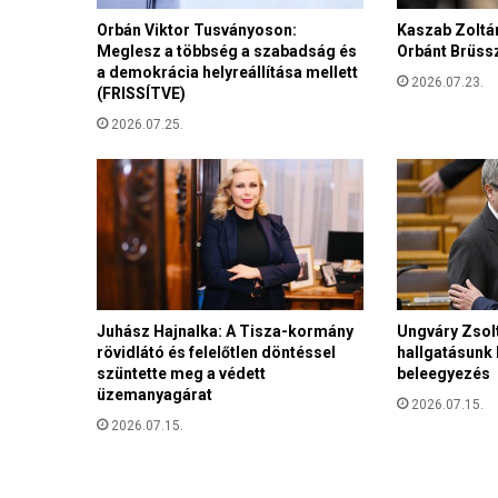
,
a
Orbán Viktor Tusványoson:
Kaszab Zoltán
Meglesz a többség a szabadság és
Orbánt Brüss
v
a demokrácia helyreállítása mellett
a
2026.07.23.
(FRISSÍTVE)
g
y
2026.07.25.
a
k
e
r
e
s
z
t
Juhász Hajnalka: A Tisza-kormány
Ungváry Zsolt
é
rövidlátó és felelőtlen döntéssel
hallgatásunk
n
szüntette meg a védett
beleegyezés
y
üzemanyagárat
d
2026.07.15.
2026.07.15.
e
m
o
k