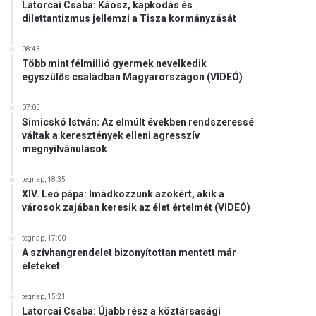
Latorcai Csaba: Káosz, kapkodás és
dilettantizmus jellemzi a Tisza kormányzását
08:43
Több mint félmillió gyermek nevelkedik
egyszülős családban Magyarországon (VIDEÓ)
07:05
Simicskó István: Az elmúlt években rendszeressé
váltak a keresztények elleni agresszív
megnyilvánulások
tegnap, 18:35
XIV. Leó pápa: Imádkozzunk azokért, akik a
városok zajában keresik az élet értelmét (VIDEÓ)
tegnap, 17:00
A szívhangrendelet bizonyítottan mentett már
életeket
tegnap, 15:21
Latorcai Csaba: Újabb rész a köztársasági