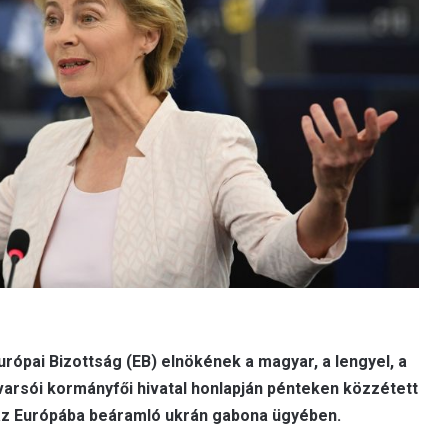
urópai Bizottság (EB) elnökének a magyar, a lengyel, a
 varsói kormányfői hivatal honlapján pénteken közzétett
az Európába beáramló ukrán gabona ügyében.