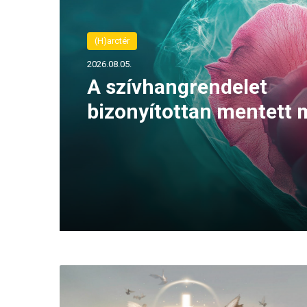
(H)arctér
2026.08.05.
A szívhangrendelet
bizonyítottan mentett 
életeket
H
i
t