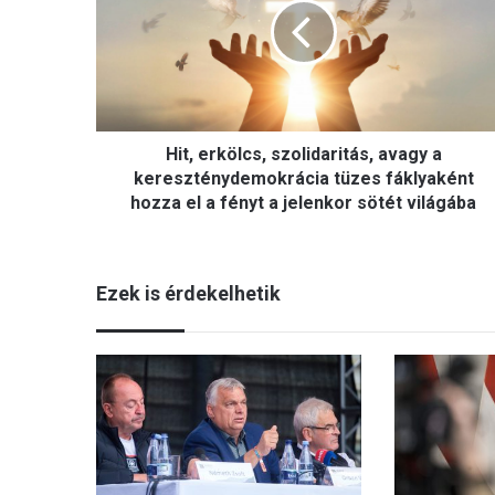
,
e
r
k
ö
l
Hit, erkölcs, szolidaritás, avagy a
c
s
kereszténydemokrácia tüzes fáklyaként
,
hozza el a fényt a jelenkor sötét világába
s
z
o
Ezek is érdekelhetik
l
i
d
a
r
i
t
á
s