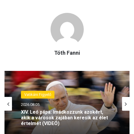
Tóth Fanni
(H)arctér
2026.08.04.
Székely János püspök vezette a roma
holokauszt áldozataira emlékező
imaórát