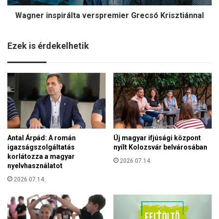
d
s
e
Wagner inspirálta verspremier Grecsó Krisztiánnal
p
z
i
i
r
k
Ezek is érdekelhetik
á
a
l
F
t
e
a
l
v
v
e
i
r
d
s
é
p
k
Antal Árpád: A román
Új magyar ifjúsági központ
r
i
igazságszolgáltatás
nyílt Kolozsvár belvárosában
e
Ő
korlátozza a magyar
m
2026.07.14.
s
nyelvhasználatot
i
ö
e
2026.07.14.
k
r
N
G
a
r
p