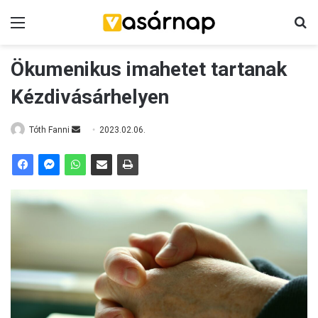
Menü
K
Ökumenikus imahetet tartanak
Kézdivásárhelyen
Tóth Fanni
S
2023.02.06.
e
n
d
a
n
e
m
a
i
l