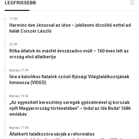
LEGFRISSEBB
11:00
Harminc éve Jézussal az úton – jubileumi dicsőítő esttel ad
hálát Csiszér László
07:09
Ritka állatok és másfél évszázados múlt – 160 éves lett az
ország első állatkertje
tegnap, 17:34
Íme a katolikus fiatalok szöuli Ifjúsági Világtalálkozójának
himnusza (VIDEÓ)
tegnap, 15:02
„Az egyesített keresztény seregek győzelmével új korszak
nyílt Magyarország történetében“ – Indul az Ide Buda! 1686
emlékév
tegnap, 11:06
Állatkerti találkozóra várják a református