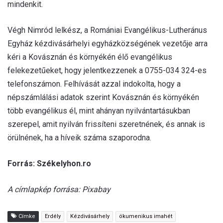
mindenkit.
Végh Nimród lelkész, a Romániai Evangélikus-Lutheránus
Egyház kézdivásárhelyi egyházközségének vezetője arra
kéri a Kovásznán és környékén élő evangélikus
felekezetűeket, hogy jelentkezzenek a 0755-034 324-es
telefonszámon. Felhívását azzal indokolta, hogy a
népszámlálási adatok szerint Kovásznán és környékén
több evangélikus él, mint ahányan nyilvántartásukban
szerepel, amit nyilván frissíteni szeretnének, és annak is
örülnének, ha a híveik száma szaporodna.
Forrás: Székelyhon.ro
A címlapkép forrása: Pixabay
Címke
Erdély
Kézdivásárhely
ökumenikus imahét