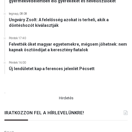
gyermekvédelemben élő gyerekeket és nevelőszülőket
tegnap, 08:08
Ungváry Zsolt: A felelősség azokat is terheli, akik a
döntéshozót kiválasztják
Péntek 17:40
Felvették őket magyar egyetemekre, mégsem jöhetnek: nem
kapnak ösztöndíjat a keresztény fiatalok
Péntek 16:00
Új lendületet kap a ferences jelenlét Pécsett
.
Hirdetés
IRATKOZZON FEL A HÍRLEVELÜNKRE!