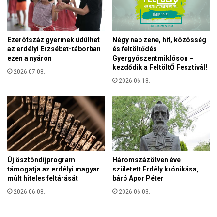
e
j
c
á
s
t
ó
Ezerötszáz gyermek üdülhet
Négy nap zene, hit, közösség
K
az erdélyi Erzsébet-táborban
és feltöltődés
r
ezen a nyáron
Gyergyószentmiklóson –
i
kezdődik a FeltöltŐ Fesztivál!
2026.07.08.
s
2026.06.18.
z
t
i
á
n
n
a
l
Új ösztöndíjprogram
Háromszázötven éve
támogatja az erdélyi magyar
született Erdély krónikása,
múlt hiteles feltárását
báró Apor Péter
2026.06.08.
2026.06.03.