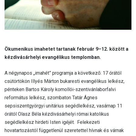
Ökumenikus imahetet tartanak február 9–12. között a
kézdivásárhelyi evangélikus templomban.
A négynapos „imahét” programja a következő: 17 órától
csütörtökön Illyés Márton bukaresti evangélikus lelkész,
pénteken Bartos Károly komollói-szentivánlaborfalvi
református lelkész, szombaton Tatár Ágnes
sepsiszentgyörgyi unitárius segédlelkész, vasárnap 11
órától Olasz Béla kézdivásárhelyi római katolikus
segédlelkész hirdeti Isten igéjét. Felekezeti
hovatartozástól függetlenül szeretettel hívnak és várnak