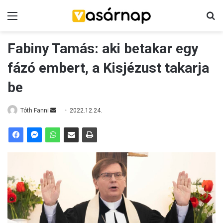
Menü
K
Fabiny Tamás: aki betakar egy
fázó embert, a Kisjézust takarja
be
Tóth Fanni
S
2022.12.24.
e
n
d
a
n
e
m
a
i