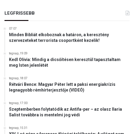
LEGFRISSEBB
07:07
Minden Bibliát elkoboznak a határon, a keresztény
szervezeteket terrorista csoportként kezelik!
tegnap, 19:09
Kedl Olívia: Mindig a dicsőítésen keresztül tapasztaltam
meg Isten jelenlétét
tegnap, 18:07
Rétvári Bence: Magyar Péter lett a paksi energiakrízis
legnagyobb rémhírterjesztője (VIDEÓ)
tegnap, 17:00
Szeptemberben folytatódik az Antifa-per – az olasz Ilaria
Salist továbbra is mentelmi jog védi
tegnap, 15:31