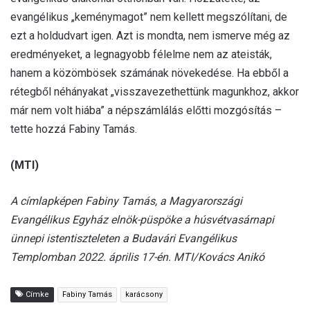
evangélikus „keménymagot” nem kellett megszólítani, de
ezt a holdudvart igen. Azt is mondta, nem ismerve még az
eredményeket, a legnagyobb félelme nem az ateisták,
hanem a közömbösek számának növekedése. Ha ebből a
rétegből néhányakat „visszavezethettünk magunkhoz, akkor
már nem volt hiába” a népszámlálás előtti mozgósítás –
tette hozzá Fabiny Tamás.
(MTI)
A címlapképen Fabiny Tamás, a Magyarországi
Evangélikus Egyház elnök-püspöke a húsvétvasárnapi
ünnepi istentiszteleten a Budavári Evangélikus
Templomban 2022. április 17-én. MTI/Kovács Anikó
Címke
Fabiny Tamás
karácsony