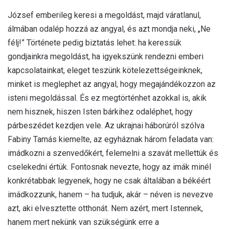
József emberileg keresi a megoldást, majd váratlanul,
álmában odalép hozzá az angyal, és azt mondja neki, „Ne
félj!” Története pedig biztatás lehet: ha keressük
gondjainkra megoldást, ha igyekszünk rendezni emberi
kapcsolatainkat, eleget teszünk kötelezettségeinknek,
minket is meglephet az angyal, hogy megajándékozzon az
isteni megoldással. És ez megtörténhet azokkal is, akik
nem hisznek, hiszen Isten bárkihez odaléphet, hogy
párbeszédet kezdjen vele. Az ukrajnai háborúról szólva
Fabiny Tamás kiemelte, az egyháznak három feladata van:
imádkozni a szenvedőkért, felemelni a szavát mellettük és
cselekedni értük. Fontosnak nevezte, hogy az imák minél
konkrétabbak legyenek, hogy ne csak általában a békéért
imádkozzunk, hanem – ha tudjuk, akár – néven is nevezve
azt, aki elvesztette otthonát. Nem azért, mert Istennek,
hanem mert nekünk van szükségünk erre a