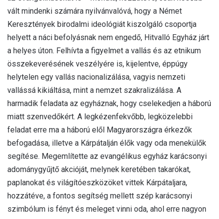
vált mindenki számára nyilvánvalóvá, hogy a Német
Keresztények birodalmi ideológiát kiszolgáló csoportja
helyett a náci befolyásnak nem engedő, Hitvalló Egyház járt
a helyes úton. Felhívta a figyelmet a vallás és az etnikum
összekeverésének veszélyére is, kijelentve, éppúgy
helytelen egy vallás nacionalizálása, vagyis nemzeti
vallássá kikiáltása, mint a nemzet szakralizálása. A
harmadik feladata az egyháznak, hogy cselekedjen a háború
miatt szenvedőkért. A legkézenfekvőbb, legközelebbi
feladat erre ma a háború elől Magyarországra érkezők
befogadása, illetve a Kárpátalján élők vagy oda menekülők
segítése. Megemlítette az evangélikus egyház karácsonyi
adománygyűjtő akcióját, melynek keretében takarókat,
paplanokat és világítóeszközöket vittek Kárpátaljara,
hozzátéve, a fontos segítség mellett szép karácsonyi
szimbólum is fényt és meleget vinni oda, ahol erre nagyon