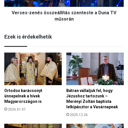
z
n
e
t
Verses-zenés összeállítás szenteste a Duna TV
n
a
é
műsorán
l
s
a
ö
n
Ezek is érdekelhetik
s
s
s
á
z
g
e
a
á
v
l
i
l
g
í
a
t
s
Ortodox karácsonyt
Bátran vállaljuk fel, hogy
á
z
ünnepelnek a hívek
Jézushoz tartozunk –
s
a
Magyarországon is
Merényi Zoltán baptista
s
m
lelkipásztor a Vasárnapnak
z
2026.01.07.
e
e
2025.12.26.
n
n
e
t