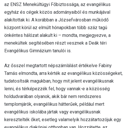
az ENSZ Menekültügyi Főbiztossága, az evangélikus
egyház és cégek közös adományaiból és munkájával
alakítottak ki. A korábban a Józsefvárosban működő
központ körül az elmúlt hónapokban több száz tagú
önkéntes hálózat alakult ki – mondta, megjegyezve, a
menekültek segítésében részt vesznek a Deák téri
Evangélikus Gimnázium tanulói is.
Az ősszel megtartott népszámlálást értékelve Fabiny
Tamás elmondta, arra kérték az evangélikus közösségeket,
tudatosítsák magukban, hogy mit jelent evangélikusnak
lenni, és térképezzék fel, hogy vannak-e a közösség
holdudvarában olyanok, akik bár nem rendszeres
templomjárók, evangélikus hátterűek, például mert
evangélikus iskolába jártak vagy evangélikusnak
keresztelték őket, esetleg valamelyik hozzátartozójuk egy
evangélikus diakóniai otthonban van. Hozzátette, az