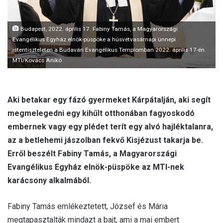
l
Budapest, 2022. április 17. Fabiny Tamás, a Magyarországi
Evangélikus Egyház elnök-püspöke a húsvétvasárnapi ünnepi
istentiszteleten a Budavári Evangélikus Templomban 2022. április 17-én.
MTI/Kovács Anikó
Aki betakar egy fázó gyermeket Kárpátalján, aki segít
megmelegedni egy kihűlt otthonában fagyoskodó
embernek vagy egy plédet terít egy alvó hajléktalanra,
az a betlehemi jászolban fekvő Kisjézust takarja be.
Erről beszélt Fabiny Tamás, a Magyarországi
Evangélikus Egyház elnök-püspöke az MTI-nek
karácsony alkalmából.
Fabiny Tamás emlékeztetett, József és Mária
megtapasztalták mindazt a bajt, ami a mai embert