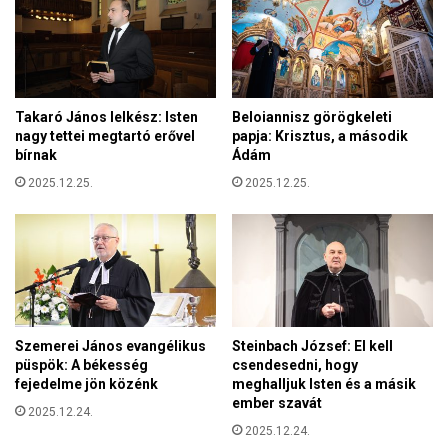
k
e
ü
s
l
t
ő
e
k
a
n
Takaró János lelkész: Isten
Beloiannisz görögkeleti
D
e
nagy tettei megtartó erővel
papja: Krisztus, a második
u
k
bírnak
Ádám
n
2025.12.25.
2025.12.25.
a
T
V
m
ű
s
o
r
Szemerei János evangélikus
Steinbach József: El kell
á
püspök: A békesség
csendesedni, hogy
n
fejedelme jön közénk
meghalljuk Isten és a másik
ember szavát
2025.12.24.
2025.12.24.