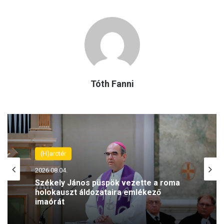
Tóth Fanni
(H)arctér
2026.08.04.
Székely János püspök vezette a roma
holokauszt áldozataira emlékező
imaórát