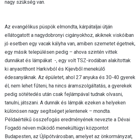
nagy szükség van.
Az evangélikus püspök elmondta, kárpátaljai útján
ellátogatott a nagydobronyi cigányokhoz, akiknek viskóiban
jó esetben egy vacak kályha van, amiben szemetet égetnek,
egy másik településen pedig – ahova szintén vittek
dunnákat és lámpákat -, egy volt TSZ-irodában alakítottak
ki anyaotthont Harkivból és Kijevből menekülő
édesanyáknak. Az épületet, ahol 27 anyuka és 30-40 gyerek
él, nem lehet fűteni, ha nincs áramszolgáltatás, a gyerekek
pedig sötétedés után csak fejlámpával tudnak olvasni,
tanulni, játszani. A dunnák és lámpák ezeken a helyeken
különösen nagy segítséget jelentenek – mondta.
Példaértékű összefogás eredményének nevezte a Dévai
Fogadó néven működő menekültügyi központot
Budapesten, az Újlipótvárosban, amelyet az önkormányzat,