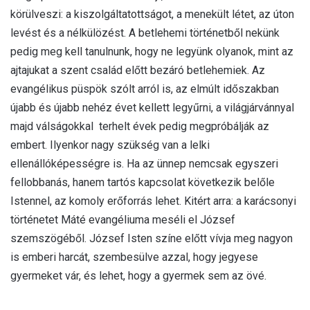
körülveszi: a kiszolgáltatottságot, a menekült létet, az úton
levést és a nélkülözést. A betlehemi történetből nekünk
pedig meg kell tanulnunk, hogy ne legyünk olyanok, mint az
ajtajukat a szent család előtt bezáró betlehemiek. Az
evangélikus püspök szólt arról is, az elmúlt időszakban
újabb és újabb nehéz évet kellett legyűrni, a világjárvánnyal
majd válságokkal terhelt évek pedig megpróbálják az
embert. Ilyenkor nagy szükség van a lelki
ellenállóképességre is. Ha az ünnep nemcsak egyszeri
fellobbanás, hanem tartós kapcsolat következik belőle
Istennel, az komoly erőforrás lehet. Kitért arra: a karácsonyi
történetet Máté evangéliuma meséli el József
szemszögéből. József Isten színe előtt vívja meg nagyon
is emberi harcát, szembesülve azzal, hogy jegyese
gyermeket vár, és lehet, hogy a gyermek sem az övé.