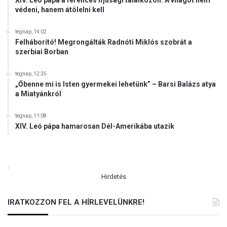
XIV. Leó pápa a ferences ifjúsági találkozón: A világot nem
védeni, hanem átölelni kell
tegnap, 14:02
Felháborító! Megrongálták Radnóti Miklós szobrát a
szerbiai Borban
tegnap, 12:35
„Őbenne mi is Isten gyermekei lehetünk” – Barsi Balázs atya
a Miatyánkról
tegnap, 11:08
XIV. Leó pápa hamarosan Dél-Amerikába utazik
.
Hirdetés
IRATKOZZON FEL A HÍRLEVELÜNKRE!