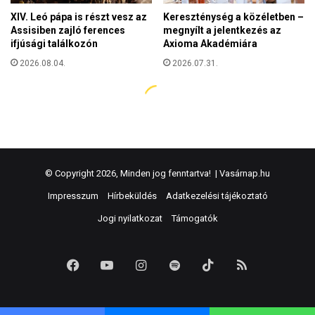
© Copyright 2026, Minden jog fenntartva! |
Vasárnap.hu
Impresszum
Hírbeküldés
Adatkezelési tájékoztató
Jogi nyilatkozat
Támogatók
Facebook
YouTube
Instagram
Spotify
TikTok
RSS