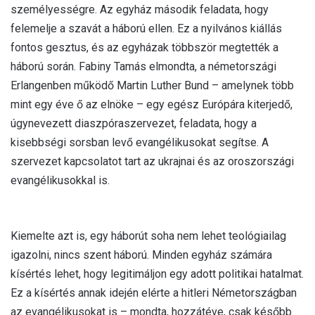
személyességre. Az egyház második feladata, hogy
felemelje a szavát a háború ellen. Ez a nyilvános kiállás
fontos gesztus, és az egyházak többször megtették a
háború során. Fabiny Tamás elmondta, a németországi
Erlangenben működő Martin Luther Bund – amelynek több
mint egy éve ő az elnöke – egy egész Európára kiterjedő,
úgynevezett diaszpóraszervezet, feladata, hogy a
kisebbségi sorsban levő evangélikusokat segítse. A
szervezet kapcsolatot tart az ukrajnai és az oroszországi
evangélikusokkal is.
Kiemelte azt is, egy háborút soha nem lehet teológiailag
igazolni, nincs szent háború. Minden egyház számára
kísértés lehet, hogy legitimáljon egy adott politikai hatalmat.
Ez a kísértés annak idején elérte a hitleri Németországban
az evangélikusokat is – mondta, hozzátéve, csak később