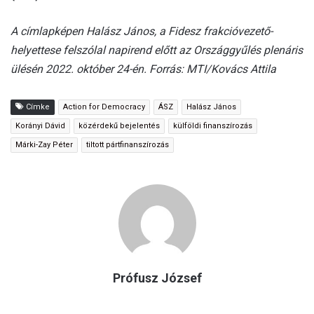
A címlapképen Halász János, a Fidesz frakcióvezető-
helyettese felszólal napirend előtt az Országgyűlés plenáris
ülésén 2022. október 24-én. Forrás: MTI/Kovács Attila
Címke
Action for Democracy
ÁSZ
Halász János
Korányi Dávid
közérdekű bejelentés
külföldi finanszírozás
Márki-Zay Péter
tiltott pártfinanszírozás
Prófusz József