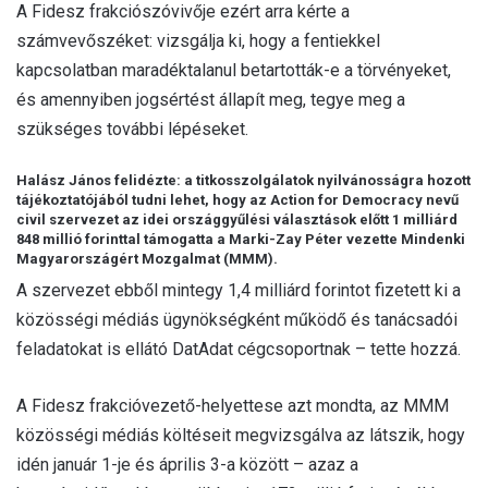
A Fidesz frakciószóvivője ezért arra kérte a
számvevőszéket: vizsgálja ki, hogy a fentiekkel
kapcsolatban maradéktalanul betartották-e a törvényeket,
és amennyiben jogsértést állapít meg, tegye meg a
szükséges további lépéseket.
Halász János felidézte: a titkosszolgálatok nyilvánosságra hozott
tájékoztatójából tudni lehet, hogy az Action for Democracy nevű
civil szervezet az idei országgyűlési választások előtt 1 milliárd
848 millió forinttal támogatta a Marki-Zay Péter vezette Mindenki
Magyarországért Mozgalmat (MMM).
A szervezet ebből mintegy 1,4 milliárd forintot fizetett ki a
közösségi médiás ügynökségként működő és tanácsadói
feladatokat is ellátó DatAdat cégcsoportnak – tette hozzá.
A Fidesz frakcióvezető-helyettese azt mondta, az MMM
közösségi médiás költéseit megvizsgálva az látszik, hogy
idén január 1-je és április 3-a között – azaz a