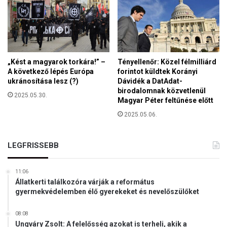
„Kést a magyarok torkára!” –
Tényellenőr: Közel félmilliárd
A következő lépés Európa
forintot küldtek Korányi
ukránosítása lesz (?)
Dávidék a DatAdat-
birodalomnak közvetlenül
2025.05.30.
Magyar Péter feltűnése előtt
2025.05.06.
LEGFRISSEBB
11:06
Állatkerti találkozóra várják a református
gyermekvédelemben élő gyerekeket és nevelőszülőket
08:08
Ungváry Zsolt: A felelősség azokat is terheli, akik a