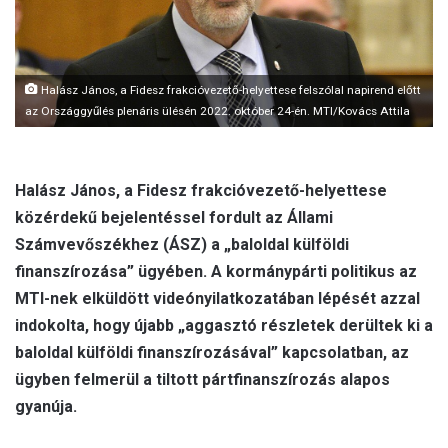
l
Halász János, a Fidesz frakcióvezető-helyettese felszólal napirend előtt
az Országgyűlés plenáris ülésén 2022. október 24-én. MTI/Kovács Attila
Halász János, a Fidesz frakcióvezető-helyettese
közérdekű bejelentéssel fordult az Állami
Számvevőszékhez (ÁSZ) a „baloldal külföldi
finanszírozása” ügyében. A kormánypárti politikus az
MTI-nek elküldött videónyilatkozatában lépését azzal
indokolta, hogy újabb „aggasztó részletek derültek ki a
baloldal külföldi finanszírozásával” kapcsolatban, az
ügyben felmerül a tiltott pártfinanszírozás alapos
gyanúja.