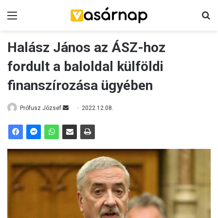
Menü
K
Halász János az ÁSZ-hoz
fordult a baloldal külföldi
finanszírozása ügyében
Prófusz József
S
2022.12.08.
e
n
d
a
n
e
m
a
i