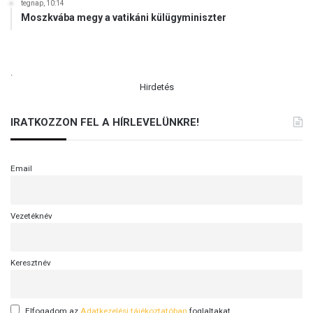
tegnap, 10:14
Moszkvába megy a vatikáni külügyminiszter
.
Hirdetés
IRATKOZZON FEL A HÍRLEVELÜNKRE!
Email
Vezetéknév
Keresztnév
Elfogadom az
Adatkezelési tájékoztatóban
foglaltakat.