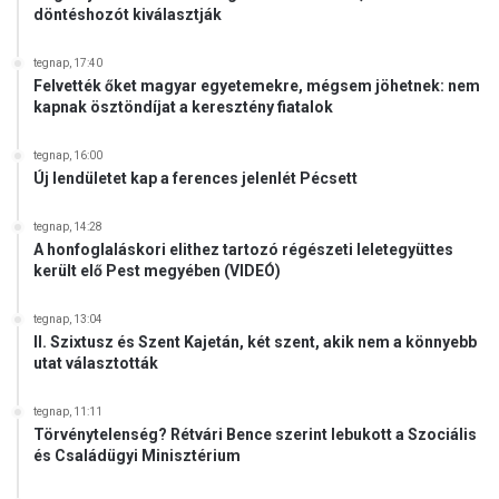
döntéshozót kiválasztják
tegnap, 17:40
Felvették őket magyar egyetemekre, mégsem jöhetnek: nem
kapnak ösztöndíjat a keresztény fiatalok
tegnap, 16:00
Új lendületet kap a ferences jelenlét Pécsett
tegnap, 14:28
A honfoglaláskori elithez tartozó régészeti leletegyüttes
került elő Pest megyében (VIDEÓ)
tegnap, 13:04
II. Szixtusz és Szent Kajetán, két szent, akik nem a könnyebb
utat választották
tegnap, 11:11
Törvénytelenség? Rétvári Bence szerint lebukott a Szociális
és Családügyi Minisztérium