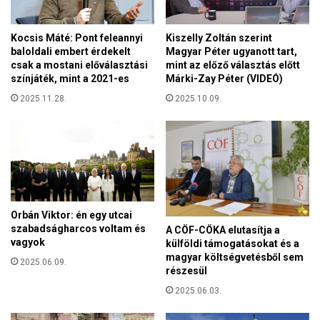
ó
t
s
e
í
Kocsis Máté: Pont feleannyi
Kiszelly Zoltán szerint
a
t
baloldali embert érdekelt
Magyar Péter ugyanott tart,
M
á
csak a mostani előválasztási
mint az előző választás előtt
O
s
színjáték, mint a 2021-es
Márki-Zay Péter (VIDEÓ)
L
r
-
2025.11.28.
2025.10.09.
a
t
Orbán Viktor: én egy utcai
szabadságharcos voltam és
A CÖF-CÖKA elutasítja a
vagyok
külföldi támogatásokat és a
magyar költségvetésből sem
2025.06.09.
részesül
2025.06.03.