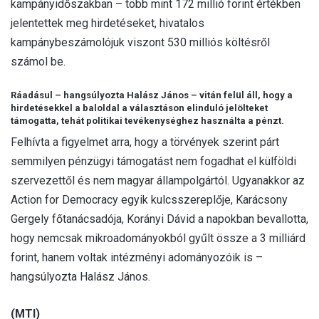
kampányidőszakban – több mint 172 millió forint értékben
jelentettek meg hirdetéseket, hivatalos
kampánybeszámolójuk viszont 530 milliós költésről
számol be.
Ráadásul – hangsúlyozta Halász János – vitán felül áll, hogy a
hirdetésekkel a baloldal a választáson elinduló jelölteket
támogatta, tehát politikai tevékenységhez használta a pénzt.
Felhívta a figyelmet arra, hogy a törvények szerint párt
semmilyen pénzügyi támogatást nem fogadhat el külföldi
szervezettől és nem magyar állampolgártól. Ugyanakkor az
Action for Democracy egyik kulcsszereplője, Karácsony
Gergely főtanácsadója, Korányi Dávid a napokban bevallotta,
hogy nemcsak mikroadományokból gyűlt össze a 3 milliárd
forint, hanem voltak intézményi adományozóik is –
hangsúlyozta Halász János.
(MTI)