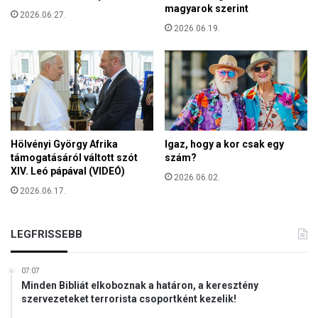
magyarok szerint
z
2026.06.27.
2026.06.19.
e
n
t
K
á
r
o
l
Hölvényi György Afrika
Igaz, hogy a kor csak egy
y
támogatásáról váltott szót
szám?
XIV. Leó pápával (VIDEÓ)
2026.06.02.
2026.06.17.
LEGFRISSEBB
07:07
Minden Bibliát elkoboznak a határon, a keresztény
szervezeteket terrorista csoportként kezelik!