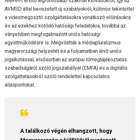
NMHH-t érintő legfontosabb szakmai kihívásokról, így az
AVMSD által bevezetett új szabályokról, különös tekintettel
a videomegosztó szolgáltatásokra vonatkozó előírásokra
és az ezekhez kötődő hatósági feladatokra, továbbá az
irányelvben megfogalmazott uniós hatósági
együttműködésre is. Megvitatták a médiapluralizmus
magyarországi helyzetét és a folyamatban lévő uniós
jogalkotással, elsősorban az európai tömegtájékoztatás
szabadságáról szóló jogszabállyal (EMFA) és a digitális
szolgáltatásokról szóló rendelettel kapcsolatos
álláspontokat.
A találkozó végén elhangzott, hogy