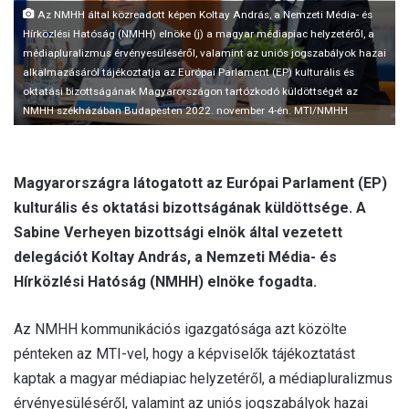
l
Az NMHH által közreadott képen Koltay András, a Nemzeti Média- és
Hírközlési Hatóság (NMHH) elnöke (j) a magyar médiapiac helyzetéről, a
médiapluralizmus érvényesüléséről, valamint az uniós jogszabályok hazai
alkalmazásáról tájékoztatja az Európai Parlament (EP) kulturális és
oktatási bizottságának Magyarországon tartózkodó küldöttségét az
NMHH székházában Budapesten 2022. november 4-én. MTI/NMHH
Magyarországra látogatott az Európai Parlament (EP)
kulturális és oktatási bizottságának küldöttsége. A
Sabine Verheyen bizottsági elnök által vezetett
delegációt Koltay András, a Nemzeti Média- és
Hírközlési Hatóság (NMHH) elnöke fogadta.
Az NMHH kommunikációs igazgatósága azt közölte
pénteken az MTI-vel, hogy a képviselők tájékoztatást
kaptak a magyar médiapiac helyzetéről, a médiapluralizmus
érvényesüléséről, valamint az uniós jogszabályok hazai