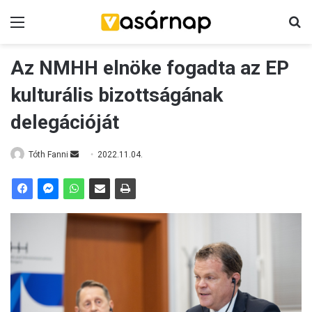
Menü
K
Az NMHH elnöke fogadta az EP
kulturális bizottságának
delegációját
Tóth Fanni
S
2022.11.04.
e
n
d
a
n
e
m
a
i