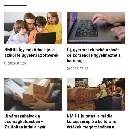
s
s
b
ö
ó
k
l
k
g
e
y
n
ú
t
r
é
NMHH: Így működnek jól a
Új, gyermekek behálózását
t
s
szülői felügyeleti szoftverek
célzó trendre figyelmeztet a
á
i
hatóság
k
2026.07.26.
r
”
2026.07.13.
a
–
n
B
g
o
s
r
o
r
r
o
b
m
a
Új vámszabályok a
NMHH-kutatás: a média
e
n
csomagküldésben –
kulcsszereplő a kulturális
o
Zsúfoltan indul a nyár
értékek megőrzésében a
S