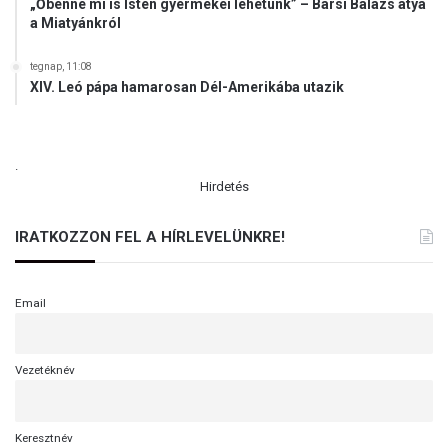
„Őbenne mi is Isten gyermekei lehetünk” – Barsi Balázs atya
a Miatyánkról
tegnap, 11:08
XIV. Leó pápa hamarosan Dél-Amerikába utazik
.
Hirdetés
IRATKOZZON FEL A HÍRLEVELÜNKRE!
Email
Vezetéknév
Keresztnév