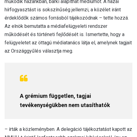
működik hazánkban, bárki alapíthat médiumot. A hazai
hírfogyasztást is sokszínűség jellemzi, a közélet iránt
érdeklődők számos forrásból tájékozódnak – tette hozzá.
Az elnök bemutatta a médiafelügyeleti rendszer
működését és történeti fejlődését is. Ismertette, hogy a
felügyeletet az öttagú médiatanács látja el, amelynek tagjait
az Országgyűlés választja meg.
A grémium független, tagjai
tevékenységükben nem utasíthatók
– írták a közleményben. A delegáció tájékoztatást kapott az