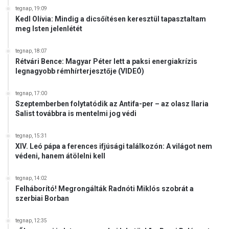
tegnap, 19:09
Kedl Olívia: Mindig a dicsőítésen keresztül tapasztaltam
meg Isten jelenlétét
tegnap, 18:07
Rétvári Bence: Magyar Péter lett a paksi energiakrízis
legnagyobb rémhírterjesztője (VIDEÓ)
tegnap, 17:00
Szeptemberben folytatódik az Antifa-per – az olasz Ilaria
Salist továbbra is mentelmi jog védi
tegnap, 15:31
XIV. Leó pápa a ferences ifjúsági találkozón: A világot nem
védeni, hanem átölelni kell
tegnap, 14:02
Felháborító! Megrongálták Radnóti Miklós szobrát a
szerbiai Borban
tegnap, 12:35