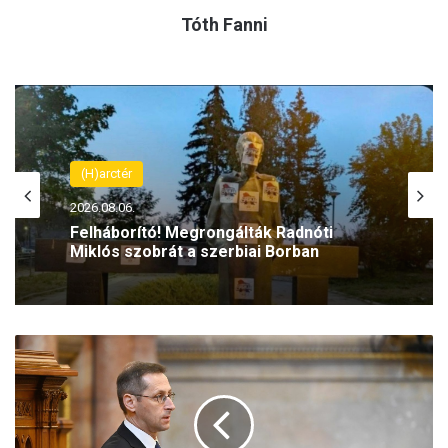
Tóth Fanni
(H)arctér
2026.08.06.
Felháborító! Megrongálták Radnóti
Miklós szobrát a szerbiai Borban
M
a
g
y
a