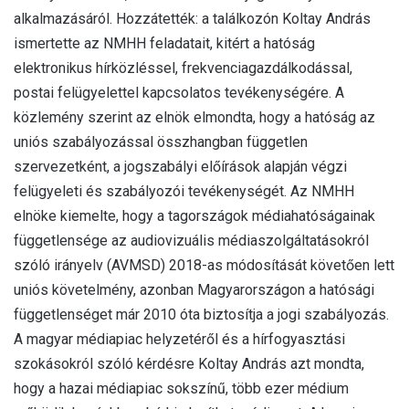
alkalmazásáról. Hozzátették: a találkozón Koltay András
ismertette az NMHH feladatait, kitért a hatóság
elektronikus hírközléssel, frekvenciagazdálkodással,
postai felügyelettel kapcsolatos tevékenységére. A
közlemény szerint az elnök elmondta, hogy a hatóság az
uniós szabályozással összhangban független
szervezetként, a jogszabályi előírások alapján végzi
felügyeleti és szabályozói tevékenységét. Az NMHH
elnöke kiemelte, hogy a tagországok médiahatóságainak
függetlensége az audiovizuális médiaszolgáltatásokról
szóló irányelv (AVMSD) 2018-as módosítását követően lett
uniós követelmény, azonban Magyarországon a hatósági
függetlenséget már 2010 óta biztosítja a jogi szabályozás.
A magyar médiapiac helyzetéről és a hírfogyasztási
szokásokról szóló kérdésre Koltay András azt mondta,
hogy a hazai médiapiac sokszínű, több ezer médium