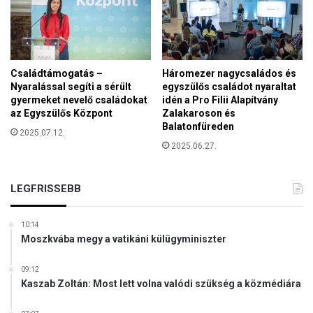
l
s
u
á
t
g
a
b
s
a
Családtámogatás –
Háromezer nagycsaládos és
í
n
Nyaralással segíti a sérült
egyszülős családot nyaraltat
t
gyermeket nevelő családokat
idén a Pro Filii Alapítvány
j
az Egyszülős Központ
Zalakaroson és
á
Balatonfüreden
2025.07.12.
k
2025.06.27.
a
z
á
LEGFRISSEBB
r
n
y
10:14
é
Moszkvába megy a vatikáni külügyminiszter
k
k
09:12
o
Kaszab Zoltán: Most lett volna valódi szükség a közmédiára
r
m