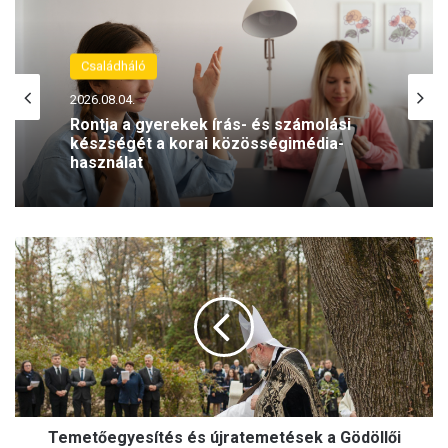
Családháló
2026.08.04.
Családháló
Rontja a gyerekek írás- és számolási
2026.08.02.
készségét a korai közösségimédia-
használat
T
Napozás és anyajegyek: mit szabad és
e
mit nem?
m
e
t
ő
e
g
y
Temetőegyesítés és újratemetések a Gödöllői
e