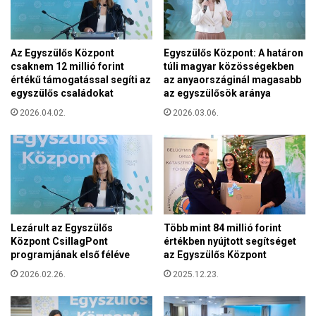
G
:
ö
a
d
m
ö
Az Egyszülős Központ
Egyszülős Központ: A határon
a
l
csaknem 12 millió forint
túli magyar közösségekben
g
l
értékű támogatással segíti az
az anyaországinál magasabb
y
ő
egyszülős családokat
az egyszülősök aránya
a
i
r
2026.04.02.
2026.03.06.
P
o
r
k
e
e
m
g
o
y
n
s
t
é
r
Lezárult az Egyszülős
Több mint 84 millió forint
g
e
Központ CsillagPont
értékben nyújtott segítséget
e
i
programjának első féléve
az Egyszülős Központ
s
A
2026.02.26.
2025.12.23.
e
p
n
á
e
t