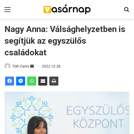
Menü
K
Nagy Anna: Válsághelyzetben is
segítjük az egyszülős
családokat
Tóth Fanni
S
2022.10.28.
e
n
d
a
n
e
m
a
i