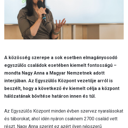
l
A közösség szerepe a sok esetben elmagányosodó
egyszülős családok esetében kiemelt fontosságú –
mondta Nagy Anna a Magyar Nemzetnek adott
interjúban. Az Egyszülős Központ vezetője arról is
beszélt, hogy a következő év kiemelt célja a központ
hálózatának bővítése határon innen és túl.
Az Egyszülős Központ minden évben szervez nyaralásokat
és táborokat, ahol idén nyáron csaknem 2700 család vett
részt. Nagy Anna szerint ez azért ilyen népszerű