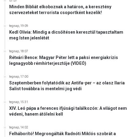
07:07
á
Minden Bibliát elkoboznak a határon, a keresztény
n
szervezeteket terrorista csoportként kezelik!
y
t
tegnap, 19:09
Kedl Olívia: Mindig a dicsőítésen keresztül tapasztaltam
meg Isten jelenlétét
tegnap, 18:07
Rétvári Bence: Magyar Péter lett a paksi energiakrízis
legnagyobb rémhírterjesztője (VIDEÓ)
tegnap, 17:00
Szeptemberben folytatódik az Antifa-per – az olasz Ilaria
Salist továbbra is mentelmi jog védi
tegnap, 15:31
XIV. Leó pápa a ferences ifjúsági találkozón: A világot nem
védeni, hanem átölelni kell
tegnap, 14:02
Felháborító! Megrongálták Radnóti Miklós szobrát a