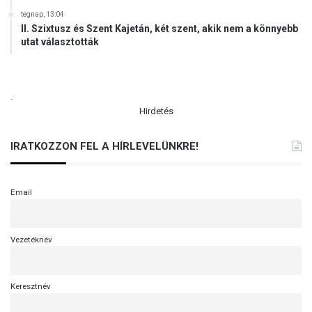
tegnap, 13:04
II. Szixtusz és Szent Kajetán, két szent, akik nem a könnyebb
utat választották
.
Hirdetés
IRATKOZZON FEL A HÍRLEVELÜNKRE!
Email
Vezetéknév
Keresztnév