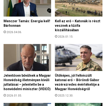
k
a
ő
r
t
g
a
a
Menczer Tamás: Energia kell!
Kell az erő – Katonák is részt
J
z
Bárhonnan
vesznek a tűzifa
o
d
kiszállításában
b
2026.04.06.
a
b
2026.01.15.
s
i
á
k
g
b
ó
l
?
Jelentősen bővülnek a Magyar
Ütőképes, jól felkészült
Honvédség illetményen kívüli
katonai erő – Böröndi Gábor
juttatásai – jelentette be a
vezérezredes évértékelője a
honvédelmi miniszter (VIDEÓ)
Magyar Honvédségről
2026.01.05.
2025.12.30.