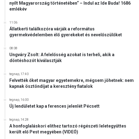
nyílt Magyarország történetében“ – Indul az Ide Buda! 1686
emlékév
11:06
Állatkerti találkozóra várják a református
gyermekvédelemben élő gyerekeket és nevelőszülőket
08:08
Ungváry Zsolt: A felelősség azokat is terheli, akik a
döntéshozót kiválasztják
tegnap, 17:40
Felvették őket magyar egyetemekre, mégsem jöhetnek: nem
kapnak ösztöndíjat a keresztény fiatalok
tegnap, 16:00
Új lendületet kap a ferences jelenlét Pécsett
tegnap, 14:28
A honfoglaláskori elithez tartozó régészeti leletegyüttes
került elő Pest megyében (VIDEÓ)