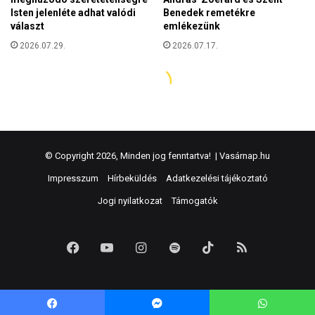
© Copyright 2026, Minden jog fenntartva! |
Vasárnap.hu
Impresszum
Hírbeküldés
Adatkezelési tájékoztató
Jogi nyilatkozat
Támogatók
Facebook
YouTube
Instagram
Spotify
TikTok
RSS