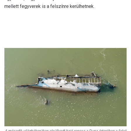
mellett fegyverek is a felszínre kerülhetnek.
A második világháborúban elsüllyedt hajó roncsa a Duna árterében a folyó