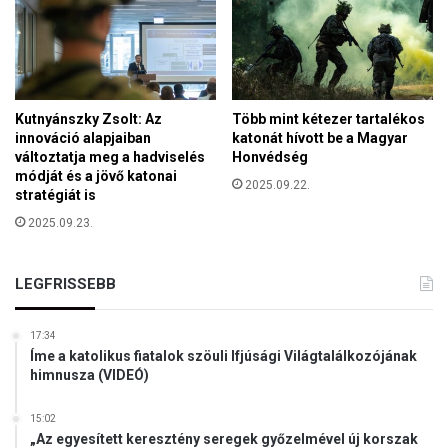
Kutnyánszky Zsolt: Az
Több mint kétezer tartalékos
innováció alapjaiban
katonát hívott be a Magyar
változtatja meg a hadviselés
Honvédség
módját és a jövő katonai
2025.09.22.
stratégiát is
2025.09.23.
LEGFRISSEBB
17:34
Íme a katolikus fiatalok szöuli Ifjúsági Világtalálkozójának
himnusza (VIDEÓ)
15:02
„Az egyesített keresztény seregek győzelmével új korszak