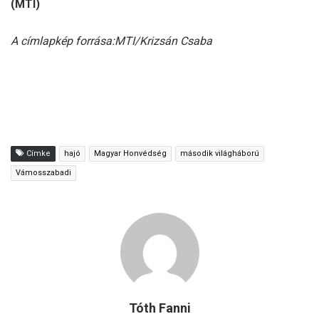
(MTI)
A címlapkép forrása:MTI/Krizsán Csaba
Címke
hajó
Magyar Honvédség
második világháború
Vámosszabadi
Tóth Fanni