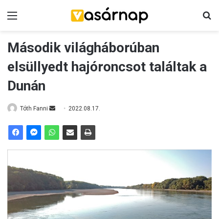
Menü
K
Második világháborúban
elsüllyedt hajóroncsot találtak a
Dunán
Tóth Fanni
S
2022.08.17.
e
n
d
a
n
e
m
a
i