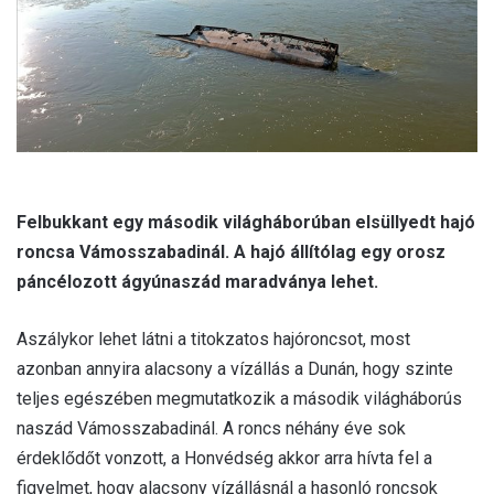
l
Felbukkant egy második világháborúban elsüllyedt hajó
roncsa Vámosszabadinál. A hajó állítólag egy orosz
páncélozott ágyúnaszád maradványa lehet.
Aszálykor lehet látni a titokzatos hajóroncsot, most
azonban annyira alacsony a vízállás a Dunán, hogy szinte
teljes egészében megmutatkozik a második világháborús
naszád Vámosszabadinál. A roncs néhány éve sok
érdeklődőt vonzott, a Honvédség akkor arra hívta fel a
figyelmet, hogy alacsony vízállásnál a hasonló roncsok