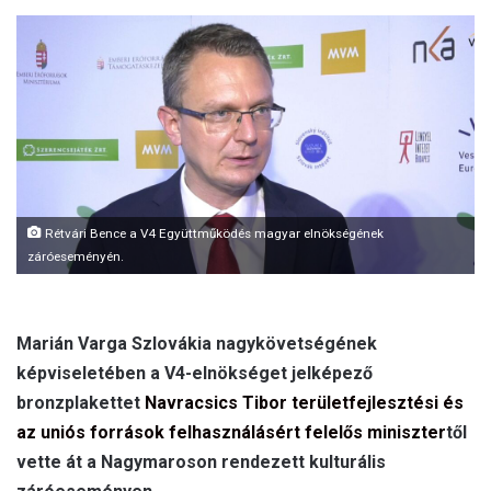
d
a
n
e
m
a
i
l
Rétvári Bence a V4 Együttműködés magyar elnökségének
záróeseményén.
Marián Varga Szlovákia nagykövetségének
képviseletében a V4-elnökséget jelképező
bronzplakettet
Navracsics Tibor területfejlesztési és
az uniós források felhasználásért felelős miniszter
től
vette át a Nagymaroson rendezett kulturális