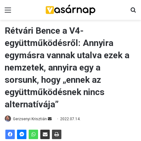
Menü
K
Rétvári Bence a V4-
együttműködésről: Annyira
egymásra vannak utalva ezek a
nemzetek, annyira egy a
sorsunk, hogy „ennek az
együttműködésnek nincs
alternatívája”
Gerzsenyi Krisztián
S
2022.07.14.
e
n