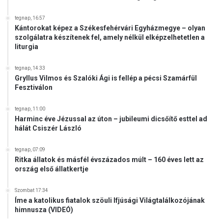
tegnap, 16:57
Kántorokat képez a Székesfehérvári Egyházmegye – olyan
szolgálatra készítenek fel, amely nélkül elképzelhetetlen a
liturgia
tegnap, 14:33
Gryllus Vilmos és Szalóki Ági is fellép a pécsi Szamárfül
Fesztiválon
tegnap, 11:00
Harminc éve Jézussal az úton – jubileumi dicsőítő esttel ad
hálát Csiszér László
tegnap, 07:09
Ritka állatok és másfél évszázados múlt – 160 éves lett az
ország első állatkertje
Szombat 17:34
Íme a katolikus fiatalok szöuli Ifjúsági Világtalálkozójának
himnusza (VIDEÓ)