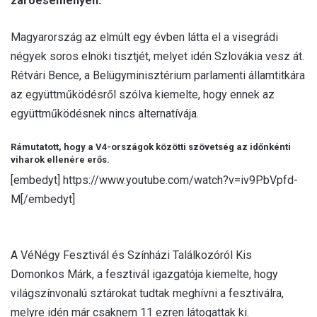
záróeseményen.
Magyarország az elmúlt egy évben látta el a visegrádi
négyek soros elnöki tisztjét, melyet idén Szlovákia vesz át.
Rétvári Bence, a Belügyminisztérium parlamenti államtitkára
az együttműködésről szólva kiemelte, hogy ennek az
együttműködésnek nincs alternatívája.
Rámutatott, hogy a V4-országok közötti szövetség az időnkénti
viharok ellenére erős.
[embedyt] https://www.youtube.com/watch?v=iv9PbVpfd-
M[/embedyt]
A VéNégy Fesztivál és Színházi Találkozóról Kis
Domonkos Márk, a fesztivál igazgatója kiemelte, hogy
világszínvonalú sztárokat tudtak meghívni a fesztiválra,
melyre idén már csaknem 11 ezren látogattak ki.