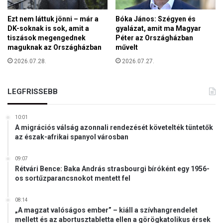
á
m
Ezt nem láttuk jönni – már a
Bóka János: Szégyen és
a
DK-soknak is sok, amit a
gyalázat, amit ma Magyar
d
tiszások megengednek
Péter az Országházban
á
maguknak az Országházban
művelt
s
2026.07.28.
2026.07.27.
b
a
n
LEGFRISSEBB
M
i
a
10:01
n
A migrációs válság azonnali rendezését követelték tüntetők
az észak-afrikai spanyol városban
m
a
r
09:07
Rétvári Bence: Baka András strasbourgi bíróként egy 1956-
b
os sortűzparancsnokot mentett fel
a
n
08:14
„A magzat valóságos ember” – kiáll a szívhangrendelet
mellett és az abortusztabletta ellen a görögkatolikus érsek