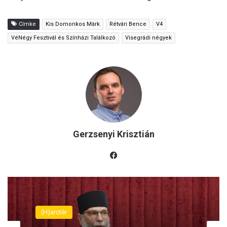
Címke
Kis Domonkos Márk
Rétvári Bence
V4
VéNégy Fesztivál és Színházi Találkozó
Visegrádi négyek
Gerzsenyi Krisztián
Fac
eb
oo
k
(H)arctér