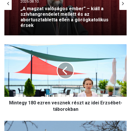
2026.08.10.
„A magzat valóságos ember” – kiáll a
szívhangrendelet mellett és az
abortusztabletta ellen a görögkatolikus
érsek
M
i
n
t
e
g
y
1
8
Mintegy 180 ezren vesznek részt az idei Erzsébet-
0
e
táborokban
z
r
K
e
é