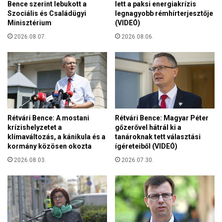
z
Bence szerint lebukott a
lett a paksi energiakrízis
e
s
Szociális és Családügyi
legnagyobb rémhírterjesztője
g
é
Minisztérium
(VIDEÓ)
y
b
k
2026.08.07.
2026.08.06.
e
e
t
r
-
e
t
s
á
z
b
t
o
é
r
Rétvári Bence: A mostani
Rétvári Bence: Magyar Péter
n
o
krízishelyzetet a
gőzerővel hátrál ki a
y
k
klímaváltozás, a kánikula és a
tanároknak tett választási
e
kormány közösen okozta
ígéreteiből (VIDEÓ)
b
l
a
2026.08.03.
2026.07.30.
l
n
e
n
e
s
t