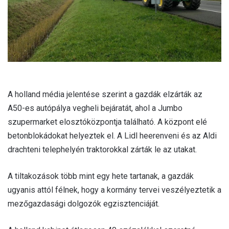
A holland média jelentése szerint a gazdák elzárták az
A50-es autópálya vegheli bejáratát, ahol a Jumbo
szupermarket elosztóközpontja található. A központ elé
betonblokádokat helyeztek el. A Lidl heerenveni és az Aldi
drachteni telephelyén traktorokkal zárták le az utakat.
A tiltakozások több mint egy hete tartanak, a gazdák
ugyanis attól félnek, hogy a kormány tervei veszélyeztetik a
mezőgazdasági dolgozók egzisztenciáját.