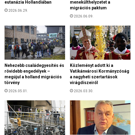
eutanázia Hollandiában
menekülthelyzetet a
e
z
migrációs paktum
j
2026.06.29.
é
k
2026.06.09.
l
e
y
n
e
d
s
ő
s
n
é
e
g
m
i
Nehezebb családegyesítés és
Közleményt adott ki a
k
s
rövidebb engedélyek –
Vatikánvárosi Kormányzóság
é
z
megújul a holland migrációs
a nagyheti szertartások
p
i
törvény
virágdíszeiről
v
n
2026.05.01.
2026.03.30.
i
t
s
r
e
e
l
l
e
é
u
p
r
e