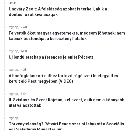
08:08
Ungváry Zsolt: A felelősség azokat is terheli, akik a
döntéshozót kiválasztják
tegnap, 17:40
Felvették őket magyar egyetemekre, mégsem jöhetnek: nem
kapnak ösztöndíjat a keresztény fiatalok
tegnap, 16:00
Új lendületet kap a ferences jelenlét Pécsett
tegnap, 14:28
A honfoglaláskori elithez tartozó régészeti leletegyüttes
került elő Pest megyében (VIDEÓ)
tegnap, 13:04
II. Szixtusz és Szent Kajetán, két szent, akik nem a könnyebb
utat választották
tegnap, 11:11
Törvénytelenség? Rétvári Bence szerint lebukott a Szociális
és Családügyi Minisztérium