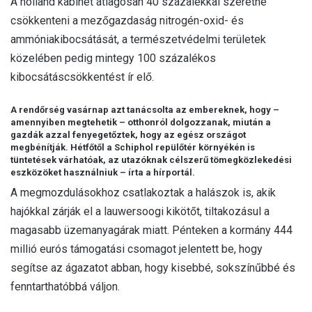
A holland kabinet átlagosan 40 százalékkal szeretné
csökkenteni a mezőgazdaság nitrogén-oxid- és
ammóniakibocsátását, a természetvédelmi területek
közelében pedig mintegy 100 százalékos
kibocsátáscsökkentést ír elő.
A rendőrség vasárnap azt tanácsolta az embereknek, hogy –
amennyiben megtehetik – otthonról dolgozzanak, miután a
gazdák azzal fenyegetőztek, hogy az egész országot
megbénítják. Hétfőtől a Schiphol repülőtér környékén is
tüntetések várhatóak, az utazóknak célszerű tömegközlekedési
eszközöket használniuk – írta a hírportál.
A megmozdulásokhoz csatlakoztak a halászok is, akik
hajókkal zárják el a lauwersoogi kikötőt, tiltakozásul a
magasabb üzemanyagárak miatt. Pénteken a kormány 444
millió eurós támogatási csomagot jelentett be, hogy
segítse az ágazatot abban, hogy kisebbé, sokszínűbbé és
fenntarthatóbbá váljon.