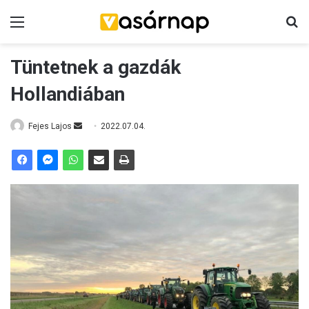
Menü
K
Tüntetnek a gazdák
Hollandiában
Fejes Lajos
S
2022.07.04.
e
n
d
a
n
e
m
a
i
l