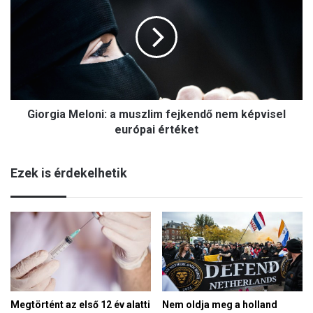
:
o
a
r
m
g
i
i
g
a
r
M
á
e
c
Giorgia Meloni: a muszlim fejkendő nem képvisel
l
i
o
európai értéket
ó
n
s
i
n
Ezek is érdekelhetik
:
y
a
o
m
m
u
á
s
s
z
ú
l
j
i
v
m
e
Megtörtént az első 12 év alatti
Nem oldja meg a holland
f
s