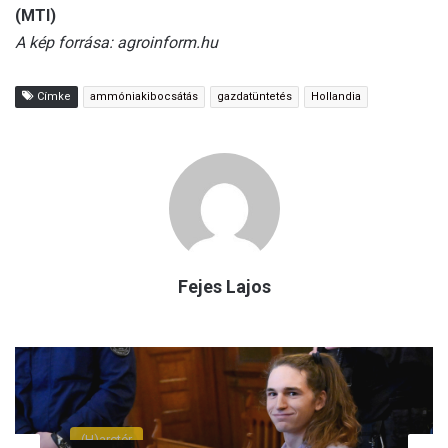
(MTI)
A kép forrása: agroinform.hu
Címke
ammóniakibocsátás
gazdatüntetés
Hollandia
Fejes Lajos
(H)arctér