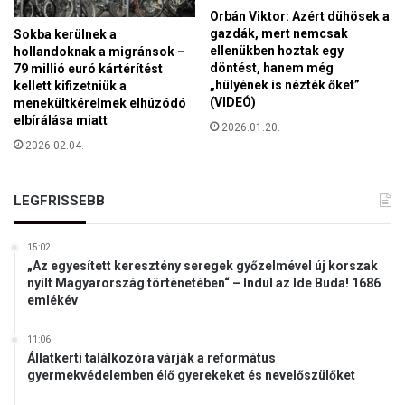
ó
t
Orbán Viktor: Azért dühösek a
p
t
gazdák, mert nemcsak
Sokba kerülnek a
a
ellenükben hoztak egy
hollandoknak a migránsok –
i
döntést, hanem még
79 millió euró kártérítést
é
„hülyének is nézték őket”
kellett kifizetniük a
r
(VIDEÓ)
menekültkérelmek elhúzódó
t
elbírálása miatt
2026.01.20.
é
2026.02.04.
k
e
t
LEGFRISSEBB
15:02
„Az egyesített keresztény seregek győzelmével új korszak
nyílt Magyarország történetében“ – Indul az Ide Buda! 1686
emlékév
11:06
Állatkerti találkozóra várják a református
gyermekvédelemben élő gyerekeket és nevelőszülőket