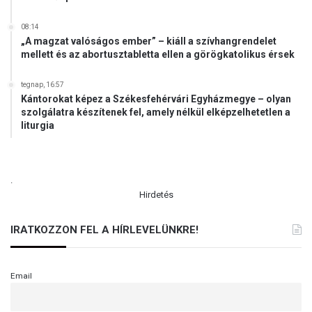
08:14
„A magzat valóságos ember” – kiáll a szívhangrendelet
mellett és az abortusztabletta ellen a görögkatolikus érsek
tegnap, 16:57
Kántorokat képez a Székesfehérvári Egyházmegye – olyan
szolgálatra készítenek fel, amely nélkül elképzelhetetlen a
liturgia
.
Hirdetés
IRATKOZZON FEL A HÍRLEVELÜNKRE!
Email