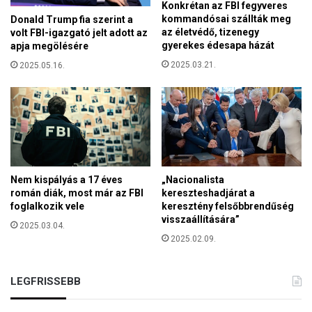
v
Konkrétan az FBI fegyveres
n
i
kommandósai szállták meg
Donald Trump fia szerint a
i
z
az életvédő, tizenegy
volt FBI-igazgató jelt adott az
a
gyerekes édesapa házát
a
apja megölésére
s
k
2025.03.21.
2025.05.16.
z
ö
í
t
n
v
j
é
á
n
t
y
é
e
k
k
Nem kispályás a 17 éves
„Nacionalista
a
e
román diák, most már az FBI
kereszteshadjárat a
”
foglalkozik vele
keresztény felsőbbrendűség
t
visszaállítására”
2025.03.04.
2025.02.09.
LEGFRISSEBB