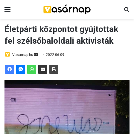
Menü
K
Életpárti központot gyújtottak
fel szélsőbaloldali aktivisták
Vasárnap.hu
S
2022.06.09.
e
n
d
a
n
e
m
a
i
l