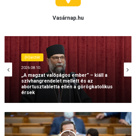
Vasárnap.hu
(H)arctér
2026.08.10.
„A magzat valóságos ember” – kiáll a
szívhangrendelet mellett és az
abortusztabletta ellen a görögkatolikus
érsek
V
a
r
g