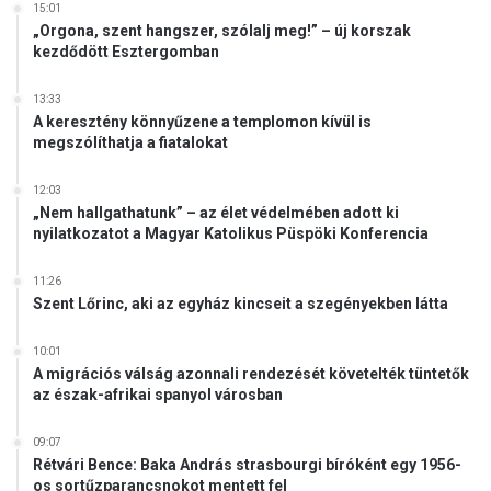
15:01
„Orgona, szent hangszer, szólalj meg!” – új korszak
kezdődött Esztergomban
13:33
A keresztény könnyűzene a templomon kívül is
megszólíthatja a fiatalokat
12:03
„Nem hallgathatunk” – az élet védelmében adott ki
nyilatkozatot a Magyar Katolikus Püspöki Konferencia
11:26
Szent Lőrinc, aki az egyház kincseit a szegényekben látta
10:01
A migrációs válság azonnali rendezését követelték tüntetők
az észak-afrikai spanyol városban
09:07
Rétvári Bence: Baka András strasbourgi bíróként egy 1956-
os sortűzparancsnokot mentett fel