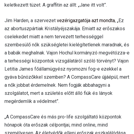
keletkezett tüzet. A graffitin az állt: „Jane itt volt”.
Jim Harden, a szervezet
vezérigazgatója azt mondta
, „Ez
az abortuszpártiak Kristályéjszakája. Emiatt az erőszakos
cselekedet miatt a nem tervezett terhességgel
szembesülő nők szükségletei kielégítetlenek maradnak, és
a babák meghalnak. Vajon Hochul kormányzó megvétózza-e
a terhességi központok vizsgálatáról szóló törvényt? Vajon
Letitia James főállamügyész nyomozni fog-e ezekkel a
gyáva bűnözőkkel szemben? A CompassCare újjáépül, mert
a nők jobbat érdemelnek. Nem fogják abbahagyni a
szolgálatot, mert a születés előtt álló fiúk és lányok
megérdemlik a védelmet”.
„A CompassCare és más pro-life szolgáltató központok
hónapok óta erőszak célpontjai, mind online, mind
személyesen. Az életvédők elleni erőszak eszkalálódása