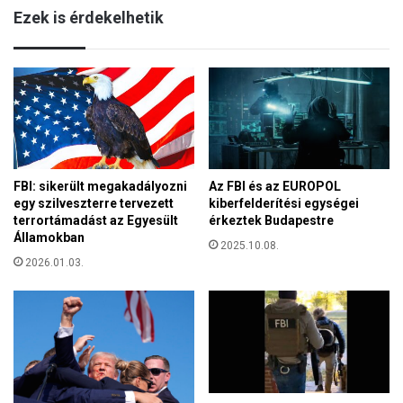
i
Ezek is érdekelhetik
b
k
e
e
r
r
á
e
l
s
i
e
s
n
v
b
é
o
FBI: sikerült megakadályozni
Az FBI és az EUROPOL
l
c
egy szilveszterre tervezett
kiberfelderítési egységei
e
s
terrortámadást az Egyesült
érkeztek Budapestre
m
á
Államokban
é
2025.10.08.
t
n
2026.01.03.
o
y
t
h
t
e
k
g
i
e
d
m
e
ó