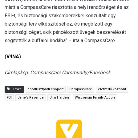
miatt a CompassCare riasztotta a helyi rendőrséget és az
FBI-t, és biztonsági szakemberekkel konzultált egy
biztonsági terv elkészítéséhez, és megbízott egy
biztonsági céget, akik páncélozott üvegek beszerelését
segítették a buffalói irodába” – írta a CompassCare.
(
V4NA
)
Címlapkép: CompassCare Community/Facebook
Címke
abortusztpárti csoport
CompassCare
életvédő központ
FBI
Jane’s Revenge
Jim Harden
Wisconsin Family Action