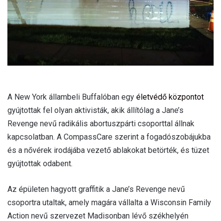
A New York állambeli Buffalóban egy
életvédő központot
gyújtottak fel olyan aktivisták, akik állítólag a Jane’s
Revenge nevű radikális abortuszpárti csoporttal állnak
kapcsolatban. A CompassCare szerint a fogadószobájukba
és a nővérek irodájába vezető ablakokat betörték, és tüzet
gyújtottak odabent.
Az épületen hagyott graffitik a Jane’s Revenge nevű
csoportra utaltak, amely magára vállalta a Wisconsin Family
Action nevű szervezet Madisonban lévő székhelyén