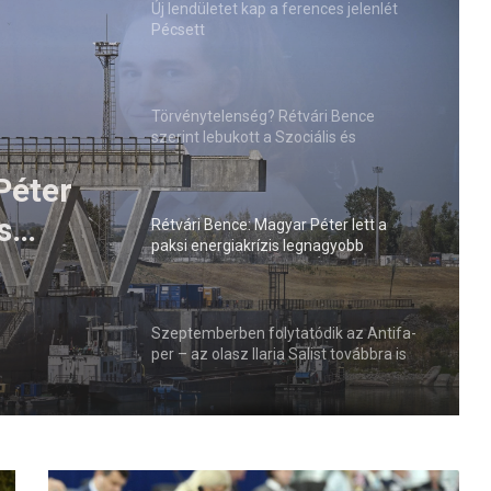
Új lendületet kap a ferences jelenlét
Pécsett
Törvénytelenség? Rétvári Bence
szerint lebukott a Szociális és
Családügyi Minisztérium
ódik az
ria
Rétvári Bence: Magyar Péter lett a
paksi energiakrízis legnagyobb
elmi
rémhírterjesztője (VIDEÓ)
Szeptemberben folytatódik az Antifa-
per – az olasz Ilaria Salist továbbra is
mentelmi jog védi
H