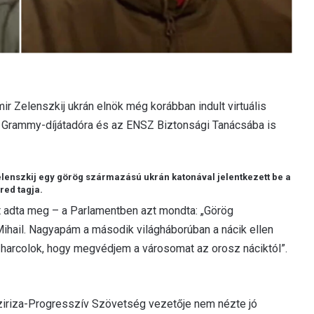
ir Zelenszkij ukrán elnök még korábban indult virtuális
nt a Grammy-díjátadóra és az ENSZ Biztonsági Tanácsába is
Zelenszkij egy görög származású ukrán katonával jelentkezett be a
red tagja.
t adta meg – a Parlamentben azt mondta: „Görög
ail. Nagyapám a második világháborúban a nácik ellen
t harcolok, hogy megvédjem a városomat az orosz náciktól”.
Sziriza-Progresszív Szövetség vezetője nem nézte jó