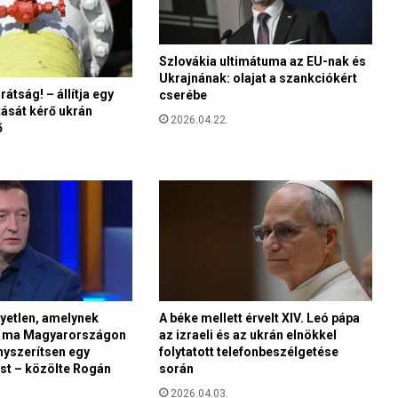
n
n
e
t
Szlovákia ultimátuma az EU-nak és
Ukrajnának: olajat a szankciókért
i
rátság! – állítja egy
cserébe
s
tását kérő ukrán
z
2026.04.22.
ő
t
e
l
e
t
e
t
a
d
n
yetlen, amelynek
A béke mellett érvelt XIV. Leó pápa
i
l ma Magyarországon
az izraeli és az ukrán elnökkel
a
nyszerítsen egy
folytatott telefonbeszélgetése
m
st – közölte Rogán
során
a
2026.04.03.
g