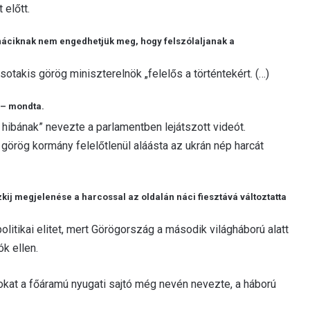
 előtt.
 náciknak nem engedhetjük meg, hogy felszólaljanak a
otakis görög miniszterelnök „felelős a történtekért. (…)
 – mondta.
 hibának” nevezte a parlamentben lejátszott videót.
 görög kormány felelőtlenül aláásta az ukrán nép harcát
kij megjelenése a harcossal az oldalán náci fiesztává változtatta
litikai elitet, mert Görögország a második világháború alatt
k ellen.
okat a főáramú nyugati sajtó még nevén nevezte, a háború