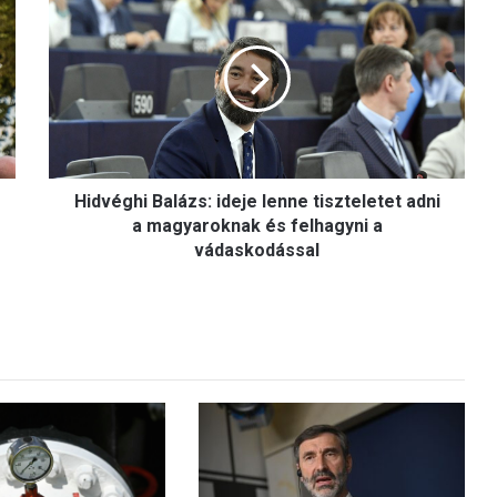
i
d
v
é
g
h
i
B
Hidvéghi Balázs: ideje lenne tiszteletet adni
a
l
a magyaroknak és felhagyni a
á
vádaskodással
z
s
:
i
d
e
j
e
l
e