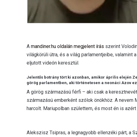
A
mandiner.hu oldalán megjelent írás
szerint Volodim
világkörüli útra, és a világ parlamentjeibe, valami
eljutott videón keresztül.
Jelentős botrány tört ki azonban, amikor április elején 
görög parlamentben, aki történetesen a neonáci Azov ez
A görög származású férfi – aki csak a keresztnevé
származású emberként szólok önökhöz. A nevem Mih
harcolt. Mariupolban születtem, és most én is azér
Alekszisz Tsipras, a legnagyobb ellenzéki párt, a 