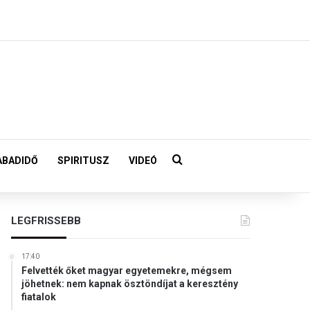
Keresés:
ABADIDŐ
SPIRITUSZ
VIDEÓ
LEGFRISSEBB
17:40
Felvették őket magyar egyetemekre, mégsem
jöhetnek: nem kapnak ösztöndíjat a keresztény
fiatalok