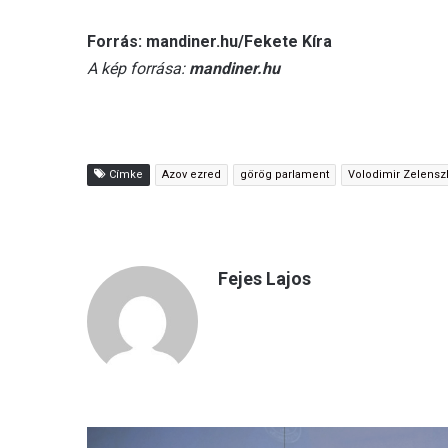
Forrás: mandiner.hu/Fekete Kíra
A kép forrása:
mandiner.hu
Címke
Azov ezred
görög parlament
Volodimir Zelenszk
Fejes Lajos