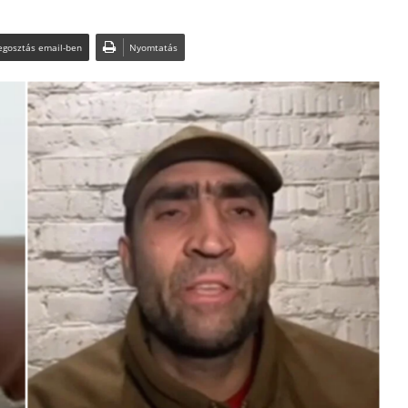
gosztás email-ben
Nyomtatás