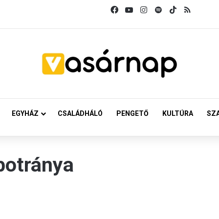
Facebook
YouTube
Instagram
Spotify
TikTok
RSS
EGYHÁZ
CSALÁDHÁLÓ
PENGETŐ
KULTÚRA
SZ
botránya