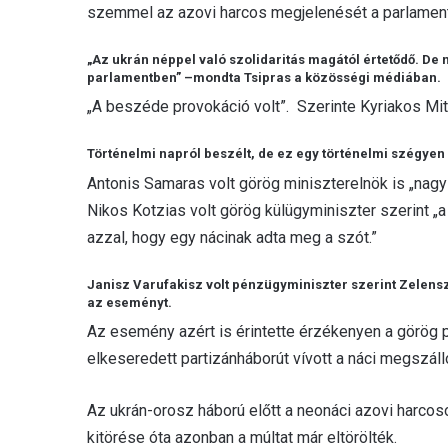
szemmel az azovi harcos megjelenését a parlament
„Az ukrán néppel való szolidaritás magától értetődő. De
parlamentben” –mondta Tsipras a közösségi médiában.
„A beszéde provokáció volt”. Szerinte Kyriakos Mits
Történelmi napról beszélt, de ez egy történelmi szégyen
Antonis Samaras volt görög miniszterelnök is „nagy
Nikos Kotzias volt görög külügyminiszter szerint „a
azzal, hogy egy nácinak adta meg a szót.”
Janisz Varufakisz volt pénzügyminiszter szerint Zelensz
az eseményt.
Az esemény azért is érintette érzékenyen a görög po
elkeseredett partizánháborút vívott a náci megszálló
Az ukrán-orosz háború előtt a neonáci azovi harcos
kitörése óta azonban a múltat már eltörölték.