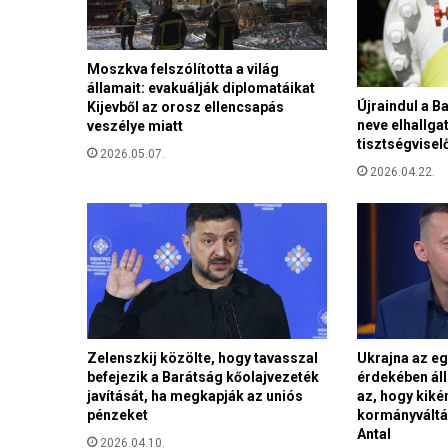
n
i
,
s
Moszkva felszólította a világ
államait: evakuálják diplomatáikat
z
Újraindul a Ba
Kijevből az orosz ellencsapás
i
neve elhallga
veszélye miatt
m
tisztségvisel
p
2026.05.07.
2026.04.22.
l
á
n
r
a
s
s
z
i
Zelenszkij közölte, hogy tavasszal
Ukrajna az eg
s
befejezik a Barátság kőolajvezeték
érdekében ál
t
javítását, ha megkapják az uniós
az, hogy kiké
a
pénzeket
kormányváltá
Antal
2026.04.10.