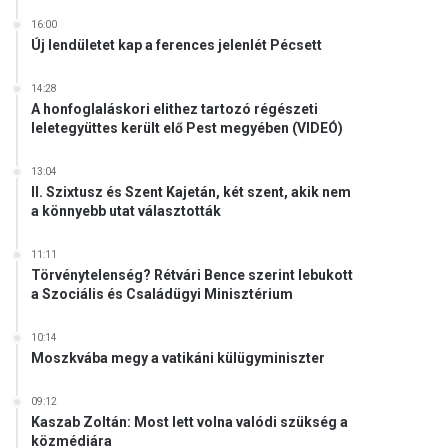
16:00
Új lendületet kap a ferences jelenlét Pécsett
14:28
A honfoglaláskori elithez tartozó régészeti
leletegyüttes került elő Pest megyében (VIDEÓ)
13:04
II. Szixtusz és Szent Kajetán, két szent, akik nem
a könnyebb utat választották
11:11
Törvénytelenség? Rétvári Bence szerint lebukott
a Szociális és Családügyi Minisztérium
10:14
Moszkvába megy a vatikáni külügyminiszter
09:12
Kaszab Zoltán: Most lett volna valódi szükség a
közmédiára