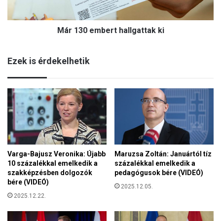
C
m
s
b
e
Már 130 embert hallgattak ki
e
n
r
d
t
e
Ezek is érdekelhetik
h
s
a
c
l
s
l
o
g
d
a
á
t
k
t
ü
a
n
Varga-Bajusz Veronika: Újabb
Maruzsa Zoltán: Januártól tíz
k
n
10 százalékkal emelkedik a
százalékkal emelkedik a
k
e
szakképzésben dolgozók
pedagógusok bére (VIDEÓ)
i
p
bére (VIDEÓ)
2025.12.05.
é
2025.12.22.
s
v