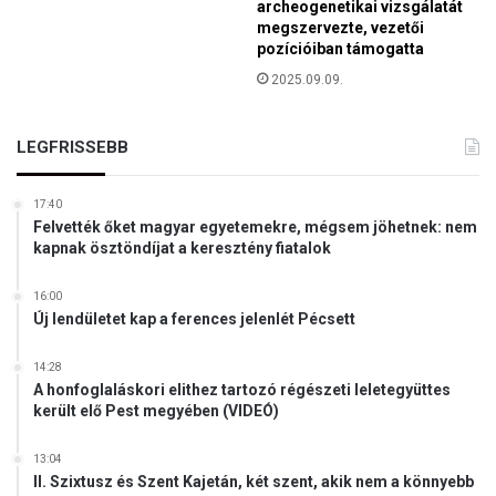
archeogenetikai vizsgálatát
megszervezte, vezetői
pozícióiban támogatta
2025.09.09.
LEGFRISSEBB
17:40
Felvették őket magyar egyetemekre, mégsem jöhetnek: nem
kapnak ösztöndíjat a keresztény fiatalok
16:00
Új lendületet kap a ferences jelenlét Pécsett
14:28
A honfoglaláskori elithez tartozó régészeti leletegyüttes
került elő Pest megyében (VIDEÓ)
13:04
II. Szixtusz és Szent Kajetán, két szent, akik nem a könnyebb