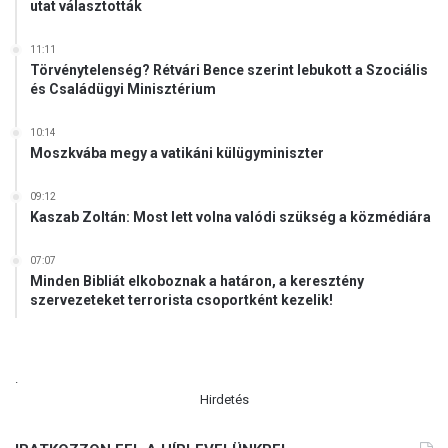
utat választották
11:11
Törvénytelenség? Rétvári Bence szerint lebukott a Szociális
és Családügyi Minisztérium
10:14
Moszkvába megy a vatikáni külügyminiszter
09:12
Kaszab Zoltán: Most lett volna valódi szükség a közmédiára
07:07
Minden Bibliát elkoboznak a határon, a keresztény
szervezeteket terrorista csoportként kezelik!
.
Hirdetés