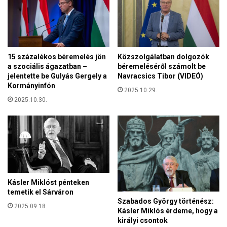
e
z
e
k
l
é
15 százalékos béremelés jön
Közszolgálatban dolgozók
s
a szociális ágazatban –
béremeléséről számolt be
i
jelentette be Gulyás Gergely a
Navracsics Tibor (VIDEÓ)
Kormányinfón
s
2025.10.29.
e
2025.10.30.
g
y
b
e
n
Kásler Miklóst pénteken
temetik el Sárváron
Szabados György történész:
2025.09.18.
Kásler Miklós érdeme, hogy a
királyi csontok