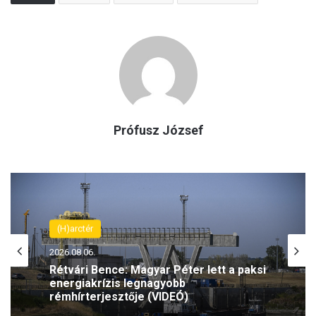
Prófusz József
(H)arctér
2026.08.06.
Rétvári Bence: Magyar Péter lett a paksi
energiakrízis legnagyobb
rémhírterjesztője (VIDEÓ)