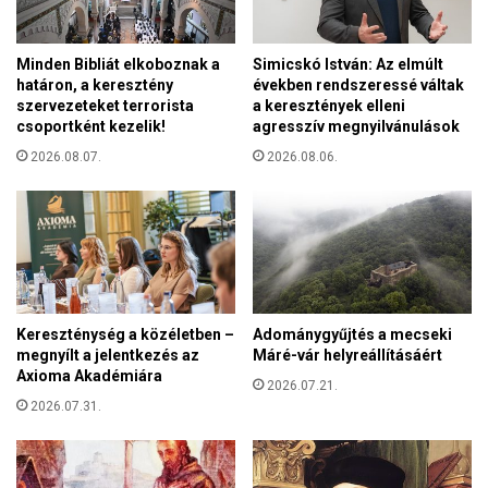
l
s
l
z
a
Minden Bibliát elkoboznak a
Simicskó István: Az elmúlt
e
m
határon, a keresztény
években rendszeressé váltak
z
o
szervezeteket terrorista
a keresztények elleni
o
k
csoportként kezelik!
agresszív megnyilvánulások
n
U
e
2026.08.07.
2026.08.06.
k
l
r
é
a
n
j
é
n
z
á
ü
b
n
a
Kereszténység a közéletben –
Adománygyűjtés a mecseki
k
megnyílt a jelentkezés az
Máré-vár helyreállításáért
Axioma Akadémiára
2026.07.21.
2026.07.31.