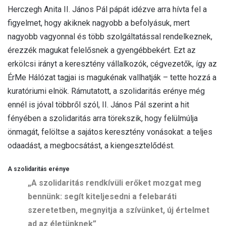
Herczegh Anita II. János Pál pápát idézve arra hívta fel a
figyelmet, hogy akiknek nagyobb a befolyásuk, mert
nagyobb vagyonnal és több szolgáltatással rendelkeznek,
érezzék magukat felelősnek a gyengébbekért. Ezt az
erkölcsi irányt a keresztény vállalkozók, cégvezetők, így az
ÉrMe Hálózat tagjai is magukénak vallhatják – tette hozzá a
kuratóriumi elnök. Rámutatott, a szolidaritás erénye még
ennél is jóval többről szól, II. János Pál szerint a hit
fényében a szolidaritás arra törekszik, hogy felülmúlja
önmagát, felöltse a sajátos keresztény vonásokat: a teljes
odaadást, a megbocsátást, a kiengesztelődést.
A szolidaritás erénye
„A szolidaritás rendkívüli erőket mozgat meg
bennünk: segít kiteljesedni a felebaráti
szeretetben, megnyitja a szívünket, új értelmet
ad az életünknek”