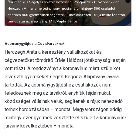
Ökumenikus Segélyszervezet Közösségi Pontján 2021. október 27-én.
Herczegh Anita ismertette, hogy mostanáig mintegy 500 családot
érintõen 860 gyermeknek segítettek. Õket összesen 152,4 millió forinttal
támogatja az alapítvány. MTI/Vajda János
Adománygyűjtés a Covid-árváknak
Herczegh Anita a keresztény vállalkozókat és
cégvezetőket tömörítő ÉrMe Hálózat jótékonysági estjén
vett részt. A rendezvényt a koronavírus miatt szüleiket
elvesztő gyerekeket segítő Regőczi Alapítvány javára
tartották. Az adománygyűjtéshez csatlakozók nem
feledkeznek meg az árvákról, enyhítik fájdalmukat,
közösséget vállalnak velük, segítenek a rájuk nehezedő
terhek hordozásában – mondta. Magyarországon eddig
mintegy ezer gyermek vesztette el szüleit a koronavírus-
járvány következtében – mondta.