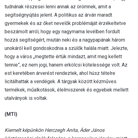
tudnának részesei lenni annak az örömnek, amit a
segítségnyújtás jelent. A politikus az árván maradt
gyermekek és az őket nevelők problémáját érzékeltetve
beszámolt arról, hogy egy nagymama levélben fordult
hozzá segítségért, miután neki és a nagypapának három
unokáról kell gondoskodnia a szülők halála miatt. Jelezte,
hogy a város „megtette értük mindazt, amit meg kellett
tennie”, ez nem jogi, hanem erkölcsi kötelessége volt. Az
est keretében árverést rendeztek, ahol húsz tételre
licitálhattak a vendégek. A tárgyak között kézműves
termékek, műalkotások, élelmiszerek és egyebek mellett
utalványok is voltak.
(MTI)
Kiemelt képünkön Herczegh Anita, Áder János