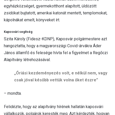
egyházközséget, gyermekotthont alapított, üldözött
zsidókat bujtatott, amerikai katonát mentett, templomokat,
kápolnákat emelt, könyveket írt.
Kaposvári segítség
Szita Károly (Fidesz-KDNP), Kaposvár polgármestere azt
hangoztatta, hogy a magyarországi Covid-árvákra Áder
János államfő és felesége hívta fel a figyelmet a Regőczi
Alapítvány létrehozásával.
„Óriási kezdeményezés volt, e nélkül nem, vagy
csak jóval később vettük volna őket észre”
– mondta.
Felidézte, hogy az alapítvány hírének hallatán kaposvári
vállalkozók, polgárok keresték meg. Azt kérdezték, hogyan