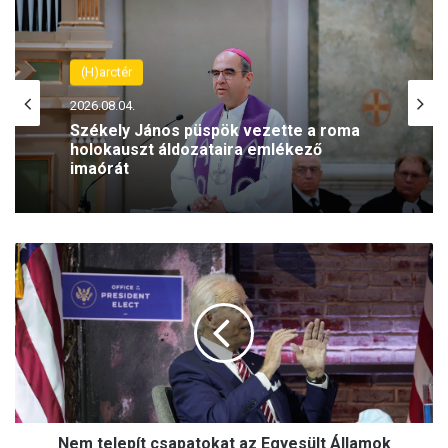
(H)arctér
2026.08.04.
Székely János püspök vezette a roma
holokauszt áldozataira emlékező
imaórát
N
e
m
t
e
l
e
p
í
Nem telepít csapatokat az Egyesült Államok
t