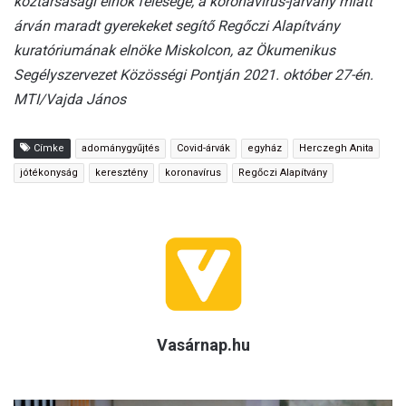
köztársasági elnök felesége, a koronavírus-járvány miatt
árván maradt gyerekeket segítő Regőczi Alapítvány
kuratóriumának elnöke Miskolcon, az Ökumenikus
Segélyszervezet Közösségi Pontján 2021. október 27-én.
MTI/Vajda János
Címke
adománygyűjtés
Covid-árvák
egyház
Herczegh Anita
jótékonyság
keresztény
koronavírus
Regőczi Alapítvány
Vasárnap.hu