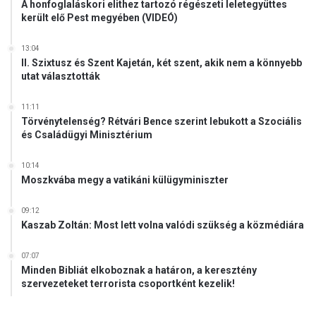
A honfoglaláskori elithez tartozó régészeti leletegyüttes
került elő Pest megyében (VIDEÓ)
13:04
II. Szixtusz és Szent Kajetán, két szent, akik nem a könnyebb
utat választották
11:11
Törvénytelenség? Rétvári Bence szerint lebukott a Szociális
és Családügyi Minisztérium
10:14
Moszkvába megy a vatikáni külügyminiszter
09:12
Kaszab Zoltán: Most lett volna valódi szükség a közmédiára
07:07
Minden Bibliát elkoboznak a határon, a keresztény
szervezeteket terrorista csoportként kezelik!