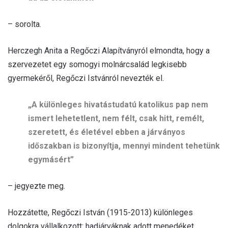
– sorolta.
Herczegh Anita a Regőczi Alapítványról elmondta, hogy a
szervezetet egy somogyi molnárcsalád legkisebb
gyermekéről, Regőczi Istvánról nevezték el.
„A különleges hivatástudatú katolikus pap nem
ismert lehetetlent, nem félt, csak hitt, remélt,
szeretett, és életével ebben a járványos
időszakban is bizonyítja, mennyi mindent tehetünk
egymásért”
– jegyezte meg.
Hozzátette, Regőczi István (1915-2013) különleges
dolgokra vállalkozott: hadiárváknak adott menedéket,