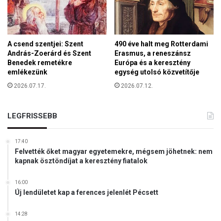
A csend szentjei: Szent
490 éve halt meg Rotterdami
András-Zoerárd és Szent
Erasmus, a reneszánsz
Benedek remetékre
Európa és a keresztény
emlékezünk
egység utolsó közvetítője
2026.07.17.
2026.07.12.
LEGFRISSEBB
17:40
Felvették őket magyar egyetemekre, mégsem jöhetnek: nem
kapnak ösztöndíjat a keresztény fiatalok
16:00
Új lendületet kap a ferences jelenlét Pécsett
14:28