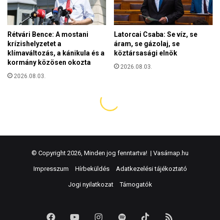
© Copyright 2026, Minden jog fenntartva! |
Vasárnap.hu
Impresszum
Hírbeküldés
Adatkezelési tájékoztató
Jogi nyilatkozat
Támogatók
Facebook
YouTube
Instagram
Spotify
TikTok
RSS