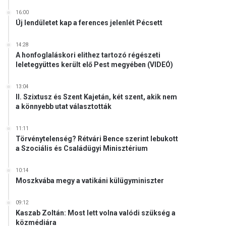
16:00
Új lendületet kap a ferences jelenlét Pécsett
14:28
A honfoglaláskori elithez tartozó régészeti
leletegyüttes került elő Pest megyében (VIDEÓ)
13:04
II. Szixtusz és Szent Kajetán, két szent, akik nem
a könnyebb utat választották
11:11
Törvénytelenség? Rétvári Bence szerint lebukott
a Szociális és Családügyi Minisztérium
10:14
Moszkvába megy a vatikáni külügyminiszter
09:12
Kaszab Zoltán: Most lett volna valódi szükség a
közmédiára