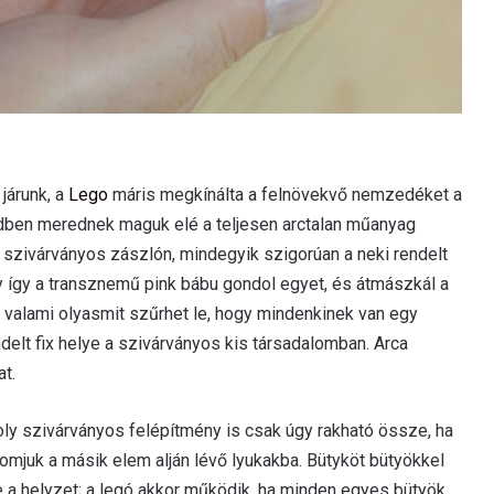
járunk, a
Lego
máris megkínálta a felnövekvő nemzedéket a
ndben merednek maguk elé a teljesen arctalan műanyag
szivárványos zászlón, mindegyik szigorúan a neki rendelt
 így a transznemű pink bábu gondol egyet, és átmászkál a
t valami olyasmit szűrhet le, hogy mindenkinek van egy
delt fix helye a szivárványos kis társadalomban. Arca
at.
y szivárványos felépítmény is csak úgy rakható össze, ha
omjuk a másik elem alján lévő lyukakba. Bütyköt bütyökkel
 a helyzet; a legó akkor működik, ha minden egyes bütyök