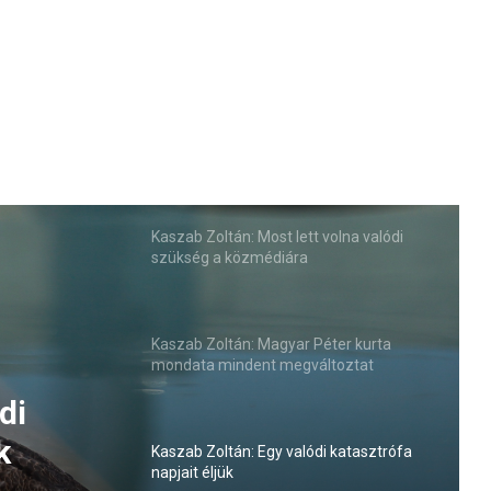
Kaszab Zoltán: Most lett volna valódi
szükség a közmédiára
Kaszab Zoltán: Magyar Péter kurta
mondata mindent megváltoztat
di
k
Kaszab Zoltán: Egy valódi katasztrófa
napjait éljük