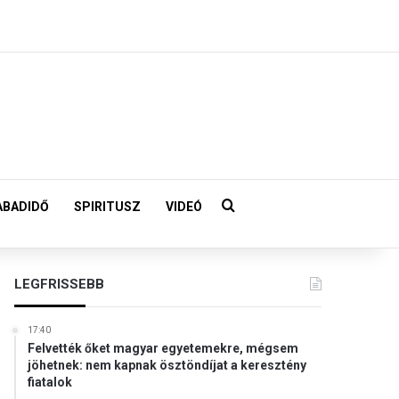
Keresés:
ABADIDŐ
SPIRITUSZ
VIDEÓ
LEGFRISSEBB
17:40
Felvették őket magyar egyetemekre, mégsem
jöhetnek: nem kapnak ösztöndíjat a keresztény
fiatalok