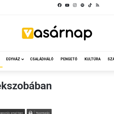
Facebook
YouTube
Instagram
Spotify
TikTok
RSS
EGYHÁZ
CSALÁDHÁLÓ
PENGETŐ
KULTÚRA
SZ
rekszobában
gosztás email-ben
Nyomtatás