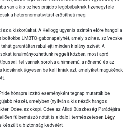
hiába van a kis színes prájdos legóbábuknak tizenegyféle
csak a heteronormativitást erősítheti meg.
i az a kiskorúakat. A Kellogg ugyanis szintén előre hangol a
a a boltokba LMBTQ-gabonapelyhét, amely színes, szívecske
 tehát garantáltan rabul ejti minden kislány szívét. A
sokat tanulmányozhattunk reggeli közben, most apró
űtípussal: fel vannak sorolva a hímnemű, a nőnemű és az
kicsiknek ügyesen be kell írniuk azt, amelyiket magukénak
tt.
 Pride hónapra izzító eseményként tegnap mutatták be
újabb részét, amelyben (nyilván a kis nézők hangos
akter: Odee, az okapi. Odee az Állati Büszkeség Parádéjára
kellően fülbemászó nótát is eldalol, természetesen
Légy
s készült a biztonság kedvéért.