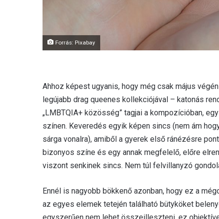
Forrás: Pixabay
Ahhoz képest ugyanis, hogy még csak május végén 
legújabb drag queenes kollekciójával – katonás re
„LMBTQIA+ közösség” tagjai a kompozícióban, egy 
színen. Keveredés egyik képen sincs (nem ám hogy
sárga vonalra), amiből a gyerek első ránézésre pon
bizonyos színe és egy annak megfelelő, előre elren
viszont senkinek sincs. Nem túl felvillanyzó gondol
Ennél is nagyobb bökkenő azonban, hogy ez a mégol
az egyes elemek tetején található bütyköket beleny
egyszerűen nem lehet összeilleszteni, ez objektíve