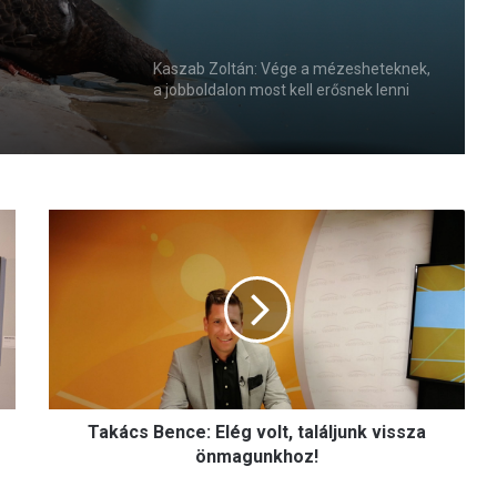
Kaszab Zoltán: Vége a mézesheteknek,
a jobboldalon most kell erősnek lenni
T
a
k
á
c
s
B
e
n
Takács Bence: Elég volt, találjunk vissza
c
e
önmagunkhoz!
: