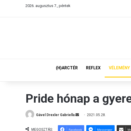
2026. augusztus 7., péntek
(H)ARCTÉR
REFLEX
VÉLEMÉNY
Pride hónap a gye
Gável Drexler Gabriella
S
2021.05.28.
e
n
MEGOSZTÁS:
Facebook
Messenger
Me