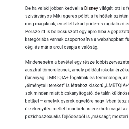
De ha valaki jobban kedveli a
Disney
világát, ott is
szivárványos Miki egeres pólót, a felnőttek szinté
meg maguknak, emellett akad pride-os rugdalózó és 
Persze itt is belecsúszott egy apró hiba a gépeze
kategóriába vannak csoportosítva a webshopban: fiú, l
cég, és máris arcul csapja a valóság.
Mindenesetre a bevétel egy része lobbiszervezet
ausztrál tömörülésnek, amely például iskolai érzéke
(tananyag: LMBTQIA+ fogalmak és terminológia, az e
„élményteli tereket” is létrehoz kiskorú „LMBTQIA
sok minden miatt bicskanyitogató, de talán különös
betűjel – amelyik gyerek egyelőre nagy ívben tesz 
érzékenyítés mellett már bele is érezheti magát az
pszichoszexuális fejlődésből is „másság”; mesteri a