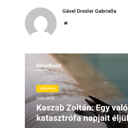
Gável Drexler Gabriella
Ho
nla
p
Következő
Vélemény
2026.08.04.
Kaszab Zoltán: Egy való
katasztrófa napjait éljü