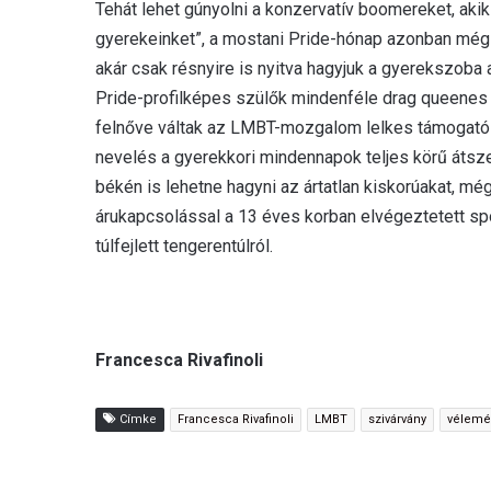
Tehát lehet gúnyolni a konzervatív boomereket, aki
gyerekeinket”, a mostani Pride-hónap azonban mégi
akár csak résnyire is nyitva hagyjuk a gyerekszoba a
Pride-profilképes szülők mindenféle drag queenes
felnőve váltak az LMBT-mozgalom lelkes támogatóiv
nevelés a gyerekkori mindennapok teljes körű átsze
békén is lehetne hagyni az ártatlan kiskorúakat, m
árukapcsolással a 13 éves korban elvégeztetett s
túlfejlett tengerentúlról.
Francesca Rivafinoli
Címke
Francesca Rivafinoli
LMBT
szivárvány
vélemé