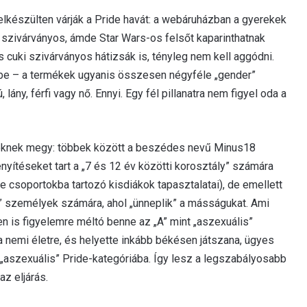
 felkészülten várják a Pride havát: a webáruházban a gyerekek
n szivárványos, ámde Star Wars-os felsőt kaparinthatnak
cuki szivárványos hátizsák is, tényleg nem kell aggódni.
tbe – a termékek ugyanis összesen négyféle „gender”
ány, férfi vagy nő. Ennyi. Egy fél pillanatra nem figyel oda a
eknek megy: többek között a beszédes nevű Minus18
nyítéseket tart a „7 és 12 év közötti korosztály” számára
 csoportokba tartozó kisdiákok tapasztalatai), de emellett
+” személyek számára, ahol „ünneplik” a másságukat. Ami
en is figyelemre méltó benne az „A” mint „aszexuális”
a nemi életre, és helyette inkább békésen játszana, ügyes
 „aszexuális” Pride-kategóriába. Így lesz a legszabályosabb
z eljárás.