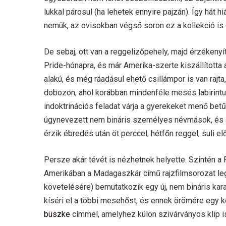
lukkal párosul (ha lehetek ennyire pajzán). Így hát 
nemük, az ovisokban végső soron ez a kollekció is 
De sebaj, ott van a reggelizőpehely, majd érzékenyít
Pride-hónapra, és már Amerika-szerte kiszállított
alakú, és még ráadásul ehető csillámpor is van rajta,
dobozon, ahol korábban mindenféle mesés labirintu
indoktrinációs feladat várja a gyerekeket menő bet
úgynevezett nem bináris személyes névmások, és a 
érzik ébredés után öt perccel, hétfőn reggel, suli elő
Persze akár tévét is nézhetnek helyette. Szintén a
Amerikában a Madagaszkár című rajzfilmsorozat leg
követelésére) bemutatkozik egy új, nem bináris kar
kíséri el a többi mesehőst, és ennek örömére egy 
büszke
címmel, amelyhez külön szivárványos klip i