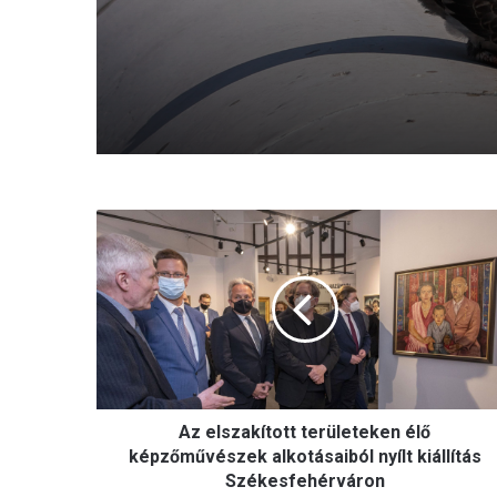
A
z
e
l
s
z
a
k
í
Az elszakított területeken élő
t
o
képzőművészek alkotásaiból nyílt kiállítás
t
Székesfehérváron