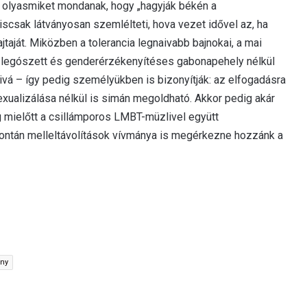
k olyasmiket mondanak, hogy „hagyják békén a
scsak látványosan szemlélteti, hova vezet idővel az, ha
jtaját. Miközben a tolerancia legnaivabb bajnokai, a mai
 legószett és genderérzékenyítéses gabonapehely nélkül
á – így pedig személyükben is bizonyítják: az elfogadásra
xualizálása nélkül is simán megoldható. Akkor pedig akár
ég mielőtt a csillámporos LMBT-müzlivel együtt
pontán melleltávolítások vívmánya is megérkezne hozzánk a
ny