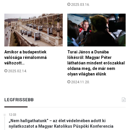
r
2025.03.16.
t
s
z
á
g
o
n
Amikor a budapestiek
Turai János a Dunába
valósága rémálommá
lökésről: Magyar Péter
változott…
láthatóan mindent erőszakkal
oldana meg, de már nem
2025.02.14.
olyan világban élünk
2024.11.20.
LEGFRISSEBB
12:03
„Nem hallgathatunk” – az élet védelmében adott ki
nyilatkozatot a Magyar Katolikus Püspöki Konferencia