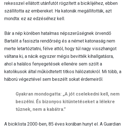
rekesszel ellátott utánfutót rögzített a biciklijéhez, ebben
szállította az embereket. Ha katonák megállították, azt
mondta: ez az edzéséhez kell.
Bár a nép körében hatalmas népszerűségnek örvendő
Bartalit a fasiszta rendőrség és a német katonaság nem
merte letartóztatni, félve attól, hogy túl nagy visszhangot
váltana ki, a nácik egyszer mégis bevitték kihallgatásra,
ahol a halálos fenyegetések ellenére sem szólt a
katolikusok által működtetett titkos hálózatokról. Mi több, a
háború végeztével sem beszélt sokat érdemeiről.
Gyakran mondogatta: „A jót cselekedni kell, nem
beszélni. És bizonyos kitüntetéseket a lélekre
tűznek, nem a kabátra.”
A biciklista 2000-ben, 85 éves korában hunyt el. A Guardian