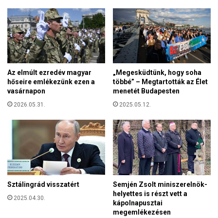
u
r
r
t
ó
ő
p
z
a
ö
i
t
E
t
Az elmúlt ezredév magyar
„Megesküdtünk, hogy soha
g
e
hőseire emlékezünk ezen a
többé” – Megtartották az Élet
y
k
vasárnapon
menetét Budapesten
e
s
s
2026.05.31.
2025.05.12.
z
ü
á
l
m
t
a
Á
M
l
a
l
g
a
y
Sztálingrád visszatért
Semjén Zsolt miniszerelnök-
m
a
helyettes is részt vett a
o
2025.04.30.
r
kápolnapusztai
k
o
megemlékezésen
a