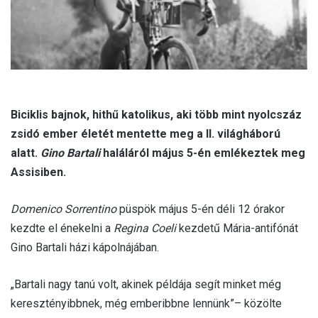
Biciklis bajnok, hithű katolikus, aki több mint nyolcszáz
zsidó ember életét mentette meg a II. világháború
alatt.
Gino Bartali
haláláról május 5-én emlékeztek meg
Assisiben.
Domenico Sorrentino
püspök május 5-én déli 12 órakor
kezdte el énekelni a
Regina Coeli
kezdetű Mária-antifónát
Gino Bartali házi kápolnájában.
„Bartali nagy tanú volt, akinek példája segít minket még
keresztényibbnek, még emberibbne lennünk”– közölte