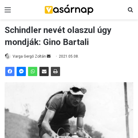
Menü
K
Schindler nevét olaszul úgy
mondják: Gino Bartali
Varga Gergő Zoltán
S
2021.05.08.
e
n
d
a
n
e
m
a
i
l