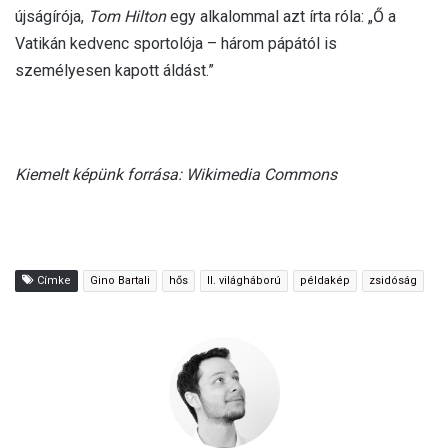
újságírója,
Tom Hilton
egy alkalommal azt írta róla: „Ő a
Vatikán kedvenc sportolója – három pápától is
személyesen kapott áldást.”
Kiemelt képünk forrása: Wikimedia Commons
Címke
Gino Bartali
hős
II. világháború
példakép
zsidóság