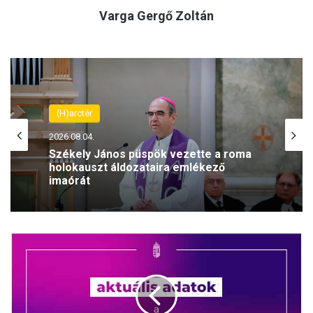
Varga Gergő Zoltán
Spiritusz
(H)arctér
2026.08.01.
2026.08.04.
Ferenc, Ferenc, ki vagy Te? – Mit jelent
a ferences lelkiség? (VIDEÓ)
Székely János püspök vezette a roma
K
holokauszt áldozataira emlékező
o
imaórát
r
o
n