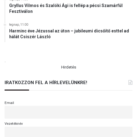
Gryllus Vilmos és Szalóki Ági is fellép a pécsi Szamárfül
Fesztiválon
tegnap, 11:00
Harminc éve Jézussal az úton – jubileumi dicsőítő esttel ad
hálát Csiszér László
.
Hirdetés
IRATKOZZON FEL A HÍRLEVELÜNKRE!
Email
Vezetéknév