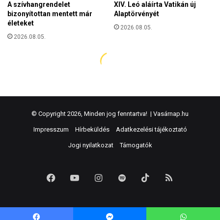
© Copyright 2026, Minden jog fenntartva! |
Vasárnap.hu
Impresszum
Hírbeküldés
Adatkezelési tájékoztató
Jogi nyilatkozat
Támogatók
Facebook
YouTube
Instagram
Spotify
TikTok
RSS