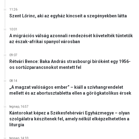
11:26
Szent Lőrinc, aki az egyház kincseit a szegényekben látta
10:01
A migrációs válság azonnali rendezését követelték tüntetők
az észak-afrikai spanyol városban
09:07
Rétvári Bence: Baka András strasbourgi bíróként egy 1956-
os sortűzparancsnokot mentett fel
08:14
„A magzat valóságos ember” – kiáll a szívhangrendelet
mellett és az abortusztabletta ellen a görögkatolikus érsek
tegnap, 16:57
Kántorokat képez a Székesfehérvári Egyházmegye – olyan
szolgálatra készítenek fel, amely nélkül elképzelhetetlen a
liturgia
tegnap, 14:33