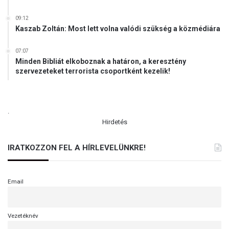
09:12
Kaszab Zoltán: Most lett volna valódi szükség a közmédiára
07:07
Minden Bibliát elkoboznak a határon, a keresztény
szervezeteket terrorista csoportként kezelik!
.
Hirdetés
IRATKOZZON FEL A HÍRLEVELÜNKRE!
Email
Vezetéknév