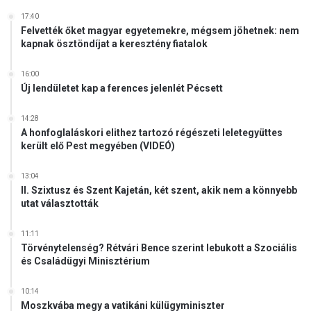
17:40
Felvették őket magyar egyetemekre, mégsem jöhetnek: nem
kapnak ösztöndíjat a keresztény fiatalok
16:00
Új lendületet kap a ferences jelenlét Pécsett
14:28
A honfoglaláskori elithez tartozó régészeti leletegyüttes
került elő Pest megyében (VIDEÓ)
13:04
II. Szixtusz és Szent Kajetán, két szent, akik nem a könnyebb
utat választották
11:11
Törvénytelenség? Rétvári Bence szerint lebukott a Szociális
és Családügyi Minisztérium
10:14
Moszkvába megy a vatikáni külügyminiszter