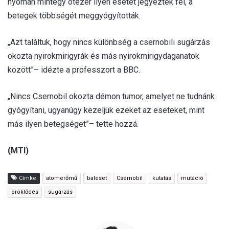
nyomán mintegy ötezer ilyen esetet jegyeztek fel, a
betegek többségét meggyógyították.
„Azt találtuk, hogy nincs különbség a csernobili sugárzás
okozta nyirokmirigyrák és más nyirokmirigydaganatok
között”– idézte a professzort a BBC.
„Nincs Csernobil okozta démon tumor, amelyet ne tudnánk
gyógyítani, ugyanúgy kezeljük ezeket az eseteket, mint
más ilyen betegséget”– tette hozzá.
(MTI)
Címke
atomerőmű
baleset
Csernobil
kutatás
mutáció
öröklődés
sugárzás