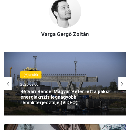
Varga Gergő Zoltán
(H)arctér
2026.08.06.
Rétvári Bence: Magyar Péter lett a paksi
energiakrízis legnagyobb
rémhírterjesztője (VIDEÓ)
T