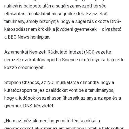
nukleáris balesete után a sugárszennyezett térség
eltakarítási munkálataiban segédkeztek. Ez az első
tanulmány, amely bizonyítja, hogy a sugárzás okozta DNS-
károsodást nem öröklik a jövőbeni gyermekek – olvasható
a BBC News honlapján.
Az amerikai Nemzeti Rákkutató Intézet (NCI) vezette
nemzetközi kutatócsoport a Science című folyóiratban tette
közzé eredményeit.
Stephen Chanock, az NCI munkatársa elmondta, hogy a
kutatócsoport teljes családokat vont be a tanulmányba,
hogy a tudósok összehasonlíthassák az anya, az apa és a
gyermek DNS-készletét.
„Nem azt néztük meg, hogy mi történt azokkal a
gyermekekkel, akik már az anyaméhben voltak a balesetkor,