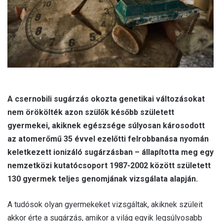
l
A csernobili sugárzás okozta genetikai változásokat
nem örökölték azon szülők később született
gyermekei, akiknek egészsége súlyosan károsodott
az atomerőmű 35 évvel ezelőtti felrobbanása nyomán
keletkezett ionizáló sugárzásban – állapította meg egy
nemzetközi kutatócsoport 1987-2002 között született
130 gyermek teljes genomjának vizsgálata alapján.
A tudósok olyan gyermekeket vizsgáltak, akiknek szüleit
akkor érte a sugárzás, amikor a világ egyik legsúlyosabb