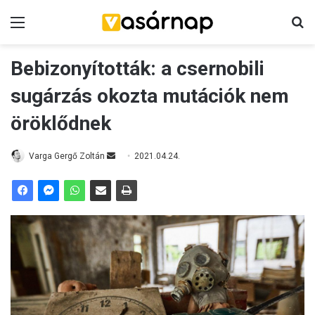
Menü
K
Bebizonyították: a csernobili
sugárzás okozta mutációk nem
öröklődnek
Varga Gergő Zoltán
S
2021.04.24.
e
n
d
a
n
e
m
a
i