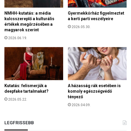
z
á
NMHH-kutatás: a média
Gyermekkórház figyelmeztet
m
kulcsszereplő a kulturális
a kerti parti veszélyeire
a
értékek megőrzésében a
2026.05.30.
magyarok szerint
2026.06.19.
Kutatás: felismerjük a
A házasság rák esetében is
deepfake tartalmakat?
komoly egészségvédő
tényező
2026.05.22.
2026.04.09.
LEGFRISSEBB