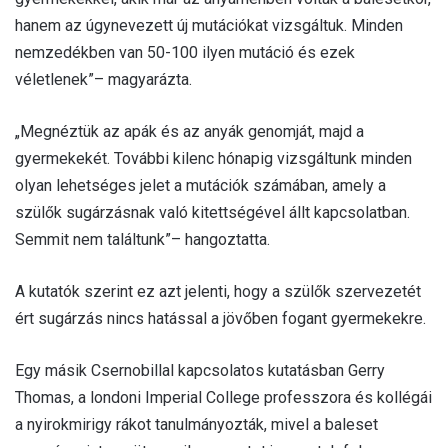
hanem az úgynevezett új mutációkat vizsgáltuk. Minden
nemzedékben van 50-100 ilyen mutáció és ezek
véletlenek”– magyarázta.
„Megnéztük az apák és az anyák genomját, majd a
gyermekekét. További kilenc hónapig vizsgáltunk minden
olyan lehetséges jelet a mutációk számában, amely a
szülők sugárzásnak való kitettségével állt kapcsolatban.
Semmit nem találtunk”– hangoztatta.
A kutatók szerint ez azt jelenti, hogy a szülők szervezetét
ért sugárzás nincs hatással a jövőben fogant gyermekekre.
Egy másik Csernobillal kapcsolatos kutatásban Gerry
Thomas, a londoni Imperial College professzora és kollégái
a nyirokmirigy rákot tanulmányozták, mivel a baleset