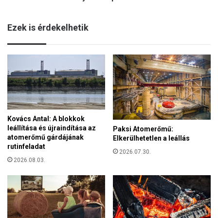
l
s
l
p
y
Ezek is érdekelhetik
a
e
r
d
t
t
S
a
a
z
r
ú
o
j
l
f
t
e
Kovács Antal: A blokkok
a
r
leállítása és újraindítása az
Paksi Atomerőmű:
t
atomerőmű gárdájának
Elkerülhetetlen a leállás
ő
rutinfeladat
2026.07.30.
z
2026.08.03.
ö
t
t
e
k
s