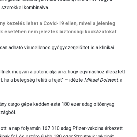
s szerekkel kombinálva.
ny kezelés lehet a Covid-19 ellen, mivel a jelenleg
ák esetében nem jeleztek biztonsági kockázatokat.
san adható vírusellenes gyógyszerjelöltet is a klinikai
öltnek megvan a potenciálja arra, hogy egymáshoz illesztett
 ha a betegség felüti a fejét” – idézte
Mikael Dolstent
, a
ány cargo gépe kedden este 180 ezer adag oltóanyag
zágból.
ott: a nap folyamán 167 310 adag Pfizer-vakcina érkezett
nak fel, és estére újabb 180 ezer Szputnyik vakcinát