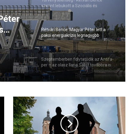
szerint lebukott a Szociális és
Családügyi Minisztérium
Péter
s
Rétvári Bence: Magyar Péter lett a
paksi energiakrízis legnagyobb
sztője
rémhírterjesztője (VIDEÓ)
Szeptemberben folytatódik az Antifa-
per – az olasz Ilaria Salist továbbra is
mentelmi jog védi
A
z
o
n
o
s