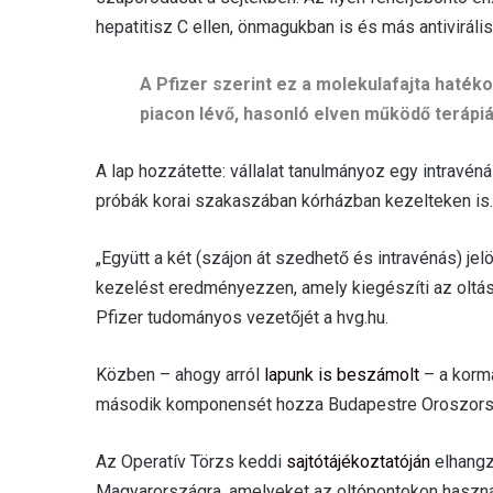
hepatitisz C ellen, önmagukban is és más antiviráli
A Pfizer szerint ez a molekulafajta hatéko
piacon lévő, hasonló elven működő terápi
A lap hozzátette: vállalat tanulmányoz egy intravéná
próbák korai szakaszában kórházban kezelteken is.
„Együtt a két (szájon át szedhető és intravénás) jel
kezelést eredményezzen, amely kiegészíti az oltást,
Pfizer tudományos vezetőjét a hvg.hu.
Közben – ahogy arról
lapunk is beszámolt
– a korm
második komponensét hozza Budapestre Oroszors
Az Operatív Törzs keddi
sajtótájékoztatóján
elhangz
Magyarországra, amelyeket az oltópontokon használ