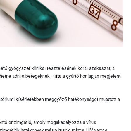
hető gyógyszer klinikai tesztelésének korai szakaszát, a
ehetne adni a betegeknek –
írta
a gyártó honlapján megjelent
ratóriumi kísérletekben meggyőző hatékonyságot mutatott a
ntó enzimgátló, amely megakadályozza a vírus
zimgátlók hatékonyak más vírusok, mint a HIV vagy a