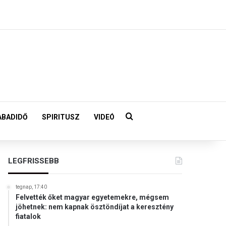
Keresés:
ABADIDŐ
SPIRITUSZ
VIDEÓ
LEGFRISSEBB
tegnap, 17:40
Felvették őket magyar egyetemekre, mégsem
jöhetnek: nem kapnak ösztöndíjat a keresztény
fiatalok