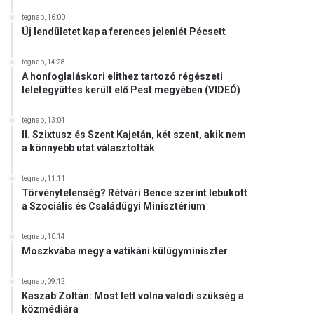
tegnap, 16:00
Új lendületet kap a ferences jelenlét Pécsett
tegnap, 14:28
A honfoglaláskori elithez tartozó régészeti
leletegyüttes került elő Pest megyében (VIDEÓ)
tegnap, 13:04
II. Szixtusz és Szent Kajetán, két szent, akik nem
a könnyebb utat választották
tegnap, 11:11
Törvénytelenség? Rétvári Bence szerint lebukott
a Szociális és Családügyi Minisztérium
tegnap, 10:14
Moszkvába megy a vatikáni külügyminiszter
tegnap, 09:12
Kaszab Zoltán: Most lett volna valódi szükség a
közmédiára