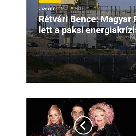
2026.08.06.
Rétvári Bence: Magyar 
lett a paksi energiakrízi
legnagyobb rémhírterje
(VIDEÓ)
A
h
o
m
o
,