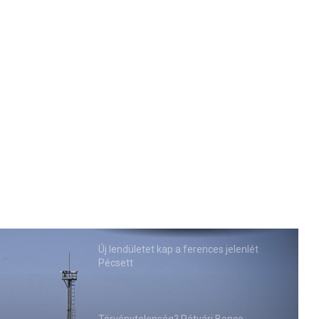
Új lendületet kap a ferences jelenlét
Pécsett
Törvénytelenség? Rétvári Bence