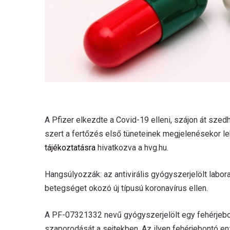
A Pfizer elkezdte a Covid-19 elleni, szájon át szed
szert a fertőzés első tüneteinek megjelenésekor l
tájékoztatásra
hivatkozva a hvg.hu.
Hangsúlyozzák: az antivirális gyógyszerjelölt labo
betegséget okozó új típusú koronavírus ellen.
A PF-07321332 nevű gyógyszerjelölt egy fehérjebo
szaporodását a sejtekben. Az ilyen fehérjebontó en