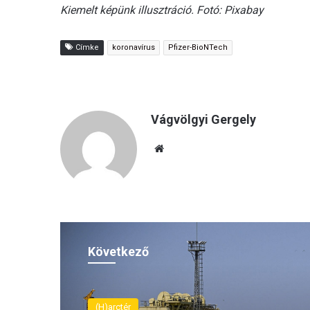
Kiemelt képünk illusztráció. Fotó: Pixabay
Címke
koronavírus
Pfizer-BioNTech
Vágvölgyi Gergely
Ho
nla
p
Következő
(H)arctér