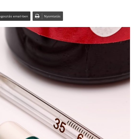
gosztás email-ben
Nyomtatás