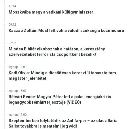
10:14
Moszkvába megy a vatikáni külügyminiszter
09:12
Kaszab Zoltán: Most lett volna valódi szükség a közmédiára
07:07
Minden Bibliát elkoboznak a határon, a keresztény
szervezeteket terrorista csoportként kezelik!
tegnap, 19:09
Kedl Olívia: Mindig a dicsőítésen keresztül tapasztaltam
meg Isten jelenlétét
tegnap, 18:07
Rétvári Bence: Magyar Péter lett a paksi energiakrízis
legnagyobb rémhírterjesztője (VIDEÓ)
tegnap, 17:00
Szeptemberben folytatódik az Antifa-per – az olasz Ilaria
Salist továbbra is mentelmi jog védi