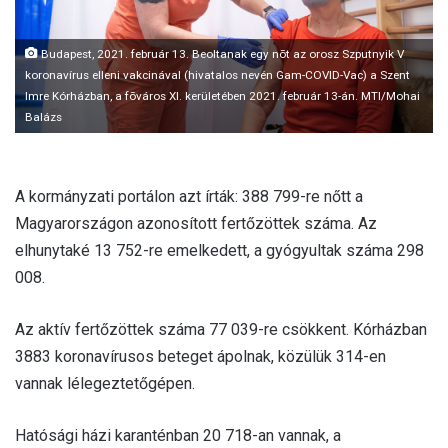
l
Budapest, 2021. február 13. Beoltanak egy nõt az orosz Szputnyik V
koronavírus elleni vakcinával (hivatalos nevén Gam-COVID-Vac) a Szent
Imre Kórházban, a fõváros XI. kerületében 2021. február 13-án. MTI/Mohai
Balázs
A kormányzati portálon azt írták: 388 799-re nőtt a
Magyarországon azonosított fertőzöttek száma. Az
elhunytaké 13 752-re emelkedett, a gyógyultak száma 298
008.
Az aktív fertőzöttek száma 77 039-re csökkent. Kórházban
3883 koronavírusos beteget ápolnak, közülük 314-en
vannak lélegeztetőgépen.
Hatósági házi karanténban 20 718-an vannak, a