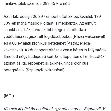
mintavételek száma 3 388 457-re nőtt.
Azt írták: eddig 336 297 embert oltottak be, közülük 129
339-en már a második oltást is megkapták. Az elmúlt
napokban a háziorvosok többsége már oltotta a
védőoltásra regisztrált legidősebbeket (Pfizer-vakcinával)
és a 60 év alatti krónikus betegeket (AstraZeneca-
vakcinával). A két csoport oltása ezen a héten is folytatódik.
Emellett négy budapesti kórházi oltóponton oltani kezdték
azokat az idősebbeket is, akiknek nincs krónikus
betegségük (Szputnyik-vakcinával).
(MTI)
Kiemelt képünkön beoltanak egy nőt az orosz Szputnyik V