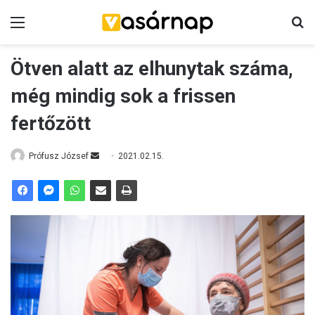
Menü
K
Ötven alatt az elhunytak száma,
még mindig sok a frissen
fertőzött
Prófusz József
S
2021.02.15.
e
n
d
a
n
e
m
a
i