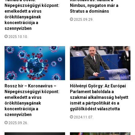
-
ó
Népegészségügyi központ:
Nimbus, nyugaton már a
e
l
emelkedett a vírus
Stratus a domináns
m
”
örökítőanyagának
l
2025.09.29.
koncentrációja a
é
szennyvízben
k
2025.10.10.
k
a
r
d
o
t
Rossz hír – Koronavírus –
Hölvényi György: Az Európai
Népegészségügyi központ:
Parlament baloldala a
emelkedett a vírus
szakmai alkalmasság helyett
örökítőanyagának
ismét a pártpolitikát és a
koncentrációja a
gyűlölködést választotta
szennyvízben
2024.11.07.
2025.09.26.