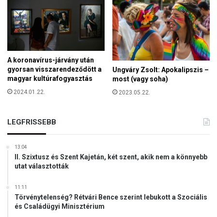
A koronavírus-járvány után
gyorsan visszarendeződött a
Ungváry Zsolt: Apokalipszis –
magyar kultúrafogyasztás
most (vagy soha)
2024.01.22.
2023.05.22.
LEGFRISSEBB
13:04
II. Szixtusz és Szent Kajetán, két szent, akik nem a könnyebb
utat választották
11:11
Törvénytelenség? Rétvári Bence szerint lebukott a Szociális
és Családügyi Minisztérium