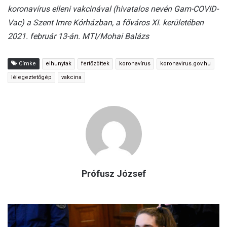
koronavírus elleni vakcinával (hivatalos nevén Gam-COVID-
Vac) a Szent Imre Kórházban, a főváros XI. kerületében
2021. február 13-án. MTI/Mohai Balázs
Címke
elhunytak
fertőzöttek
koronavírus
koronavirus.gov.hu
lélegeztetőgép
vakcina
Prófusz József