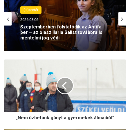
(H)arctér
2026.08.06.
Szeptemberben folytatódik az Antifa-
per – az olasz Ilaria Salist továbbra is
mentelmi jog védi
„
N
e
m
ű
z
h
e
t
„Nem űzhetünk gúnyt a gyermekek álmaiból”
ü
n
k