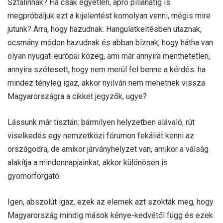
Sztálinnak? Ha csak egyetlen, apró pillanatig is
megpróbáljuk ezt a kijelentést komolyan venni, mégis mire
jutunk? Arra, hogy hazudnak. Hangulatkeltésben utaznak,
ocsmány módon hazudnak és abban bíznak, hogy hátha van
olyan nyugat-európai közeg, ami már annyira menthetetlen,
annyira szétesett, hogy nem merül fel benne a kérdés: ha
mindez tényleg igaz, akkor nyilván nem mehetnek vissza
Magyarországra a cikket jegyzők, ugye?
Lássunk már tisztán: bármilyen helyzetben alávaló, rút
viselkedés egy nemzetközi fórumon fekáliát kenni az
országodra, de amikor járványhelyzet van, amikor a válság
alakítja a mindennapjainkat, akkor különösen is
gyomorforgató.
Igen, abszolút igaz, ezek az elemek azt szokták meg, hogy
Magyarország mindig mások kénye-kedvétől függ és ezek