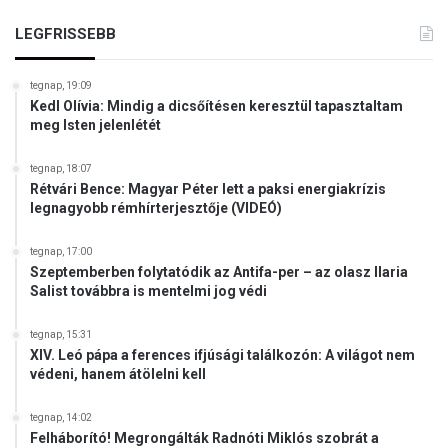
LEGFRISSEBB
tegnap, 19:09
Kedl Olívia: Mindig a dicsőítésen keresztül tapasztaltam
meg Isten jelenlétét
tegnap, 18:07
Rétvári Bence: Magyar Péter lett a paksi energiakrízis
legnagyobb rémhírterjesztője (VIDEÓ)
tegnap, 17:00
Szeptemberben folytatódik az Antifa-per – az olasz Ilaria
Salist továbbra is mentelmi jog védi
tegnap, 15:31
XIV. Leó pápa a ferences ifjúsági találkozón: A világot nem
védeni, hanem átölelni kell
tegnap, 14:02
Felháborító! Megrongálták Radnóti Miklós szobrát a