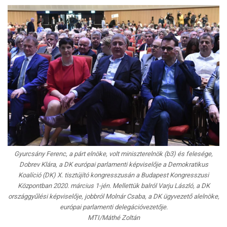
Gyurcsány Ferenc, a párt elnöke, volt miniszterelnök (b3) és felesége,
Dobrev Klára, a DK európai parlamenti képviselője a Demokratikus
Koalíció (DK) X. tisztújító kongresszusán a Budapest Kongresszusi
Központban 2020. március 1-jén. Mellettük balról Varju László, a DK
országgyűlési képviselője, jobbról Molnár Csaba, a DK ügyvezető alelnöke,
európai parlamenti delegációvezetője.
MTI/Máthé Zoltán