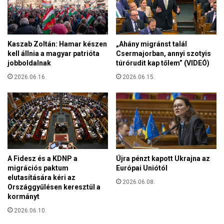
o
r
o
s
Kaszab Zoltán: Hamar készen
„Ahány migránst talál
-
kell állnia a magyar patrióta
Csermajorban, annyi szotyis
t
jobboldalnak
túrórudit kap tőlem” (VIDEÓ)
e
2026.06.16.
2026.06.15.
r
v
e
t
”
A Fidesz és a KDNP a
Újra pénzt kapott Ukrajna az
migrációs paktum
Európai Uniótól
elutasítására kéri az
2026.06.08.
Országgyűlésen keresztül a
kormányt
2026.06.10.