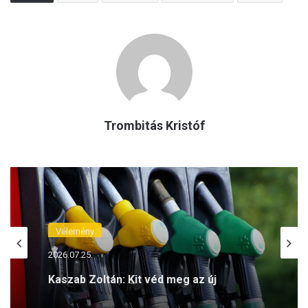
Trombitás Kristóf
Vélemény
2026.07.25.
Kaszab Zoltán: Kit véd meg az új
kormány, ha válság jön?