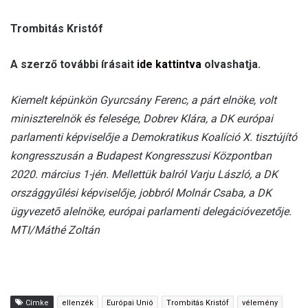
Trombitás Kristóf
A szerző további írásait
ide kattintva
olvashatja.
Kiemelt képünkön Gyurcsány Ferenc, a párt elnöke, volt
miniszterelnök és felesége, Dobrev Klára, a DK európai
parlamenti képviselője a Demokratikus Koalíció X. tisztújító
kongresszusán a Budapest Kongresszusi Központban
2020. március 1-jén. Mellettük balról Varju László, a DK
országgyűlési képviselője, jobbról Molnár Csaba, a DK
ügyvezetõ alelnöke, európai parlamenti delegációvezetője.
MTI/Máthé Zoltán
Címke
ellenzék
Európai Unió
Trombitás Kristóf
vélemény