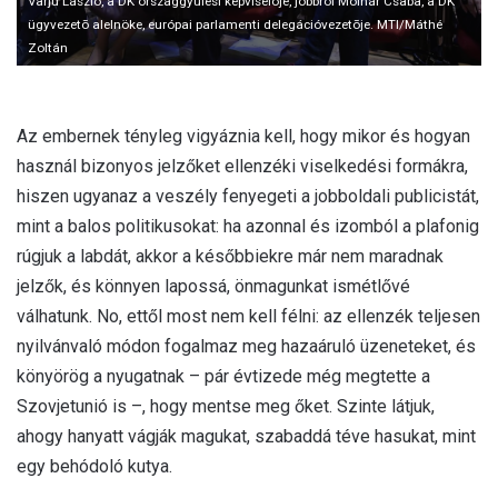
Varju László, a DK országgyûlési képviselõje, jobbról Molnár Csaba, a DK
ügyvezetõ alelnöke, európai parlamenti delegációvezetõje. MTI/Máthé
Zoltán
Az embernek tényleg vigyáznia kell, hogy mikor és hogyan
használ bizonyos jelzőket ellenzéki viselkedési formákra,
hiszen ugyanaz a veszély fenyegeti a jobboldali publicistát,
mint a balos politikusokat: ha azonnal és izomból a plafonig
rúgjuk a labdát, akkor a későbbiekre már nem maradnak
jelzők, és könnyen lapossá, önmagunkat ismétlővé
válhatunk. No, ettől most nem kell félni: az ellenzék teljesen
nyilvánvaló módon fogalmaz meg hazaáruló üzeneteket, és
könyörög a nyugatnak – pár évtizede még megtette a
Szovjetunió is –, hogy mentse meg őket. Szinte látjuk,
ahogy hanyatt vágják magukat, szabaddá téve hasukat, mint
egy behódoló kutya.