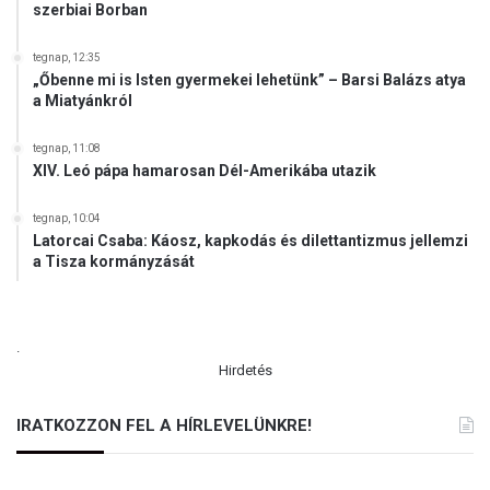
szerbiai Borban
tegnap, 12:35
„Őbenne mi is Isten gyermekei lehetünk” – Barsi Balázs atya
a Miatyánkról
tegnap, 11:08
XIV. Leó pápa hamarosan Dél-Amerikába utazik
tegnap, 10:04
Latorcai Csaba: Káosz, kapkodás és dilettantizmus jellemzi
a Tisza kormányzását
.
Hirdetés
IRATKOZZON FEL A HÍRLEVELÜNKRE!