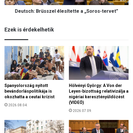
r
B
á
Deutsch: Brüsszel élesítette a „Soros-tervet”
r
l
ü
s
Ezek is érdekelhetik
s
z
e
l
é
l
e
s
í
Spanyolország nyitott
Hölvényi György: A Von der
t
bevándorláspolitikája is
Leyen-bizottság relativizálja a
e
okozhatta a ceutai krízist
nigériai keresztényüldözést
t
(VIDEÓ)
t
2026.08.04.
e
2026.07.09.
a
„
S