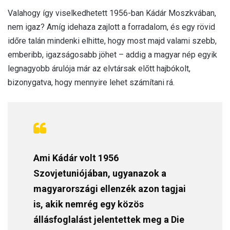
Valahogy így viselkedhetett 1956-ban Kádár Moszkvában,
nem igaz? Amíg idehaza zajlott a forradalom, és egy rövid
időre talán mindenki elhitte, hogy most majd valami szebb,
emberibb, igazságosabb jöhet – addig a magyar nép egyik
legnagyobb árulója már az elvtársak előtt hajbókolt,
bizonygatva, hogy mennyire lehet számítani rá.
Ami Kádár volt 1956
Szovjetuniójában, ugyanazok a
magyarországi ellenzék azon tagjai
is, akik nemrég egy közös
állásfoglalást jelentettek meg a Die