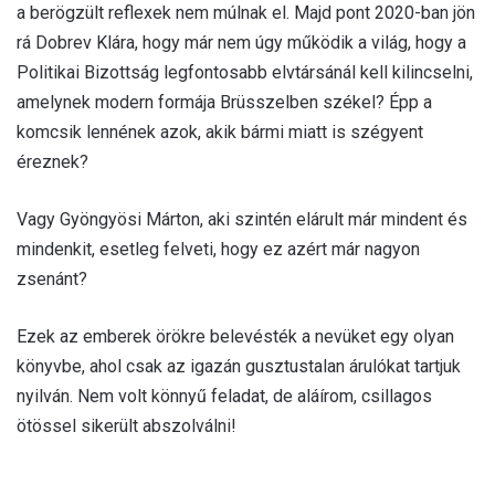
a berögzült reflexek nem múlnak el. Majd pont 2020-ban jön
rá Dobrev Klára, hogy már nem úgy működik a világ, hogy a
Politikai Bizottság legfontosabb elvtársánál kell kilincselni,
amelynek modern formája Brüsszelben székel? Épp a
komcsik lennének azok, akik bármi miatt is szégyent
éreznek?
Vagy Gyöngyösi Márton, aki szintén elárult már mindent és
mindenkit, esetleg felveti, hogy ez azért már nagyon
zsenánt?
Ezek az emberek örökre belevésték a nevüket egy olyan
könyvbe, ahol csak az igazán gusztustalan árulókat tartjuk
nyilván. Nem volt könnyű feladat, de aláírom, csillagos
ötössel sikerült abszolválni!