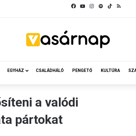
Facebook
YouTube
Instagram
Spotify
TikTok
RSS
EGYHÁZ
CSALÁDHÁLÓ
PENGETŐ
KULTÚRA
SZ
síteni a valódi
ta pártokat