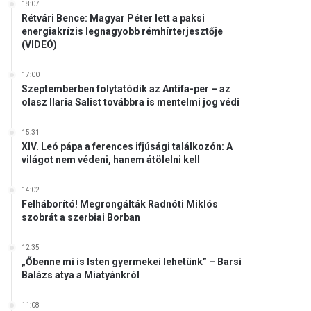
18:07
Rétvári Bence: Magyar Péter lett a paksi
energiakrízis legnagyobb rémhírterjesztője
(VIDEÓ)
17:00
Szeptemberben folytatódik az Antifa-per – az
olasz Ilaria Salist továbbra is mentelmi jog védi
15:31
XIV. Leó pápa a ferences ifjúsági találkozón: A
világot nem védeni, hanem átölelni kell
14:02
Felháborító! Megrongálták Radnóti Miklós
szobrát a szerbiai Borban
12:35
„Őbenne mi is Isten gyermekei lehetünk” – Barsi
Balázs atya a Miatyánkról
11:08