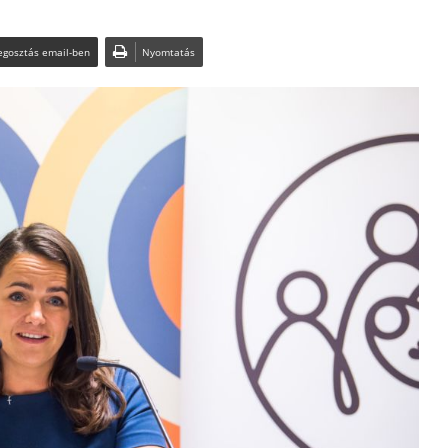
gosztás email-ben
Nyomtatás