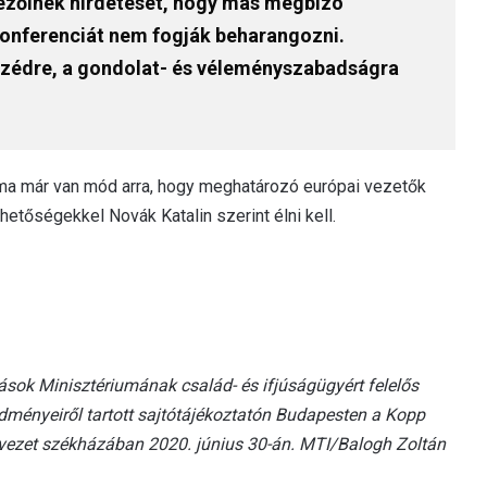
vezőinek hirdetését, hogy más megbízó
konferenciát nem fogják beharangozni.
eszédre, a gondolat- és véleményszabadságra
 ma már van mód arra, hogy meghatározó európai vezetők
hetőségekkel Novák Katalin szerint élni kell.
ások Minisztériumának család- és ifjúságügyért felelős
edményeiről tartott sajtótájékoztatón Budapesten a Kopp
rvezet székházában 2020. június 30-án.
MTI/Balogh Zoltán