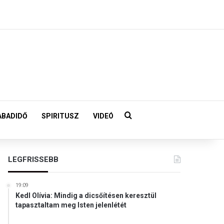
Keresés:
ABADIDŐ
SPIRITUSZ
VIDEÓ
LEGFRISSEBB
19:09
Kedl Olívia: Mindig a dicsőítésen keresztül
tapasztaltam meg Isten jelenlétét