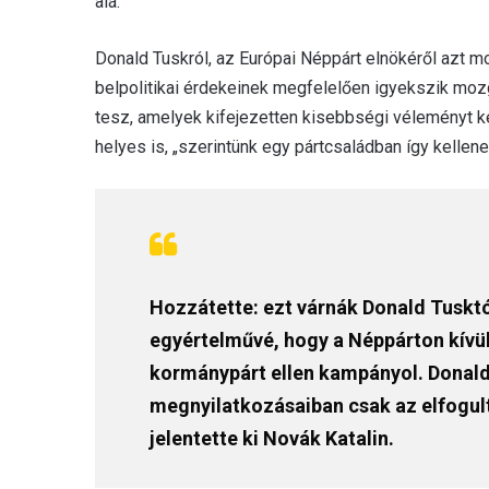
alá.
Donald Tuskról, az Európai Néppárt elnökéről azt mo
belpolitikai érdekeinek megfelelően igyekszik mozg
tesz, amelyek kifejezetten kisebbségi véleményt kép
helyes is, „szerintünk egy pártcsaládban így kellen
Hozzátette: ezt várnák Donald Tusktól
egyértelművé, hogy a Néppárton kívül 
kormánypárt ellen kampányol. Donald
megnyilatkozásaiban csak az elfogult
jelentette ki Novák Katalin.