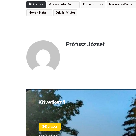
Címke
Aleksandar Vucic
Donald Tusk
Francois-Xavier 
Novák Katalin
Orbán Viktor
Prófusz József
Következő
(H)arctér
(H)arctér