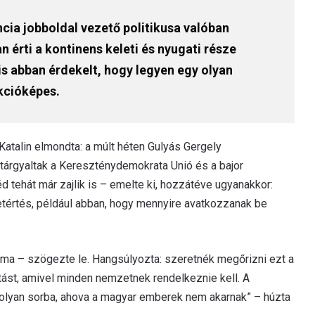
cia jobboldal vezető politikusa valóban
n érti a kontinens keleti és nyugati része
is abban érdekelt, hogy legyen egy olyan
kcióképes.
atalin elmondta: a múlt héten Gulyás Gergely
tárgyaltak a Kereszténydemokrata Unió és a bajor
d tehát már zajlik is – emelte ki, hozzátéve ugyanakkor:
tértés, például abban, hogy mennyire avatkozzanak be
a – szögezte le. Hangsúlyozta: szeretnék megőrizni ezt a
ást, amivel minden nemzetnek rendelkeznie kell. A
be olyan sorba, ahova a magyar emberek nem akarnak” – húzta