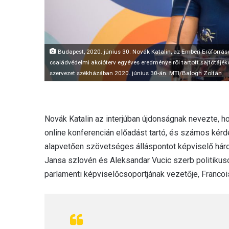
Budapest, 2020. június 30. Novák Katalin, az Emberi Erõforráso
családvédelmi akcióterv egyéves eredményeirõl tartott sajtótájé
szervezet székházában 2020. június 30-án. MTI/Balogh Zoltán
Novák Katalin az interjúban újdonságnak nevezte, 
online konferencián előadást tartó, és számos kérd
alapvetően szövetséges álláspontot képviselő hár
Jansa szlovén és Aleksandar Vucic szerb politikus
parlamenti képviselőcsoportjának vezetője, Francoi