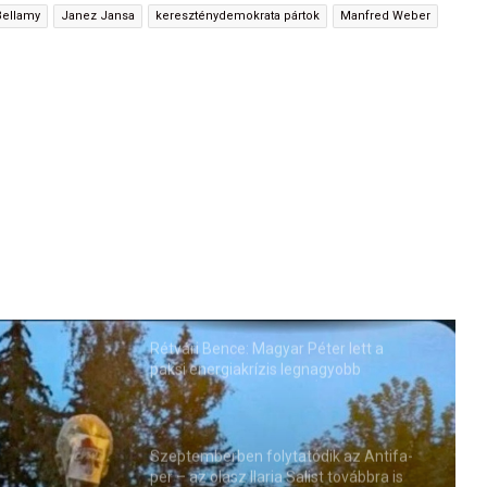
Bellamy
Janez Jansa
kereszténydemokrata pártok
Manfred Weber
Rétvári Bence: Magyar Péter lett a
paksi energiakrízis legnagyobb
rémhírterjesztője (VIDEÓ)
Szeptemberben folytatódik az Antifa-
per – az olasz Ilaria Salist továbbra is