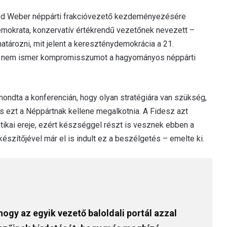
ed Weber néppárti frakcióvezető kezdeményezésére
demokrata, konzervatív értékrendű vezetőnek nevezett –
atározni, mit jelent a kereszténydemokrácia a 21.
ikus nem ismer kompromisszumot a hagyományos néppárti
 mondta a konferencián, hogy olyan stratégiára van szükség,
s ezt a Néppártnak kellene megalkotnia. A Fidesz azt
tikai ereje, ezért készséggel részt is vesznek ebben a
szítőjével már el is indult ez a beszélgetés – emelte ki.
ogy az egyik vezető baloldali portál azzal