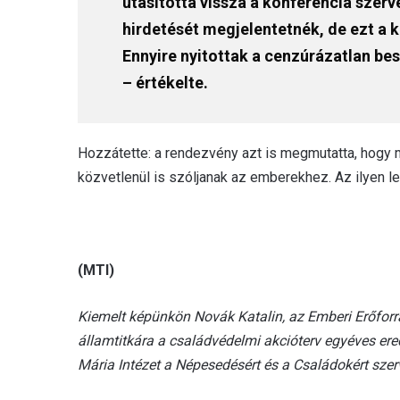
utasította vissza a konferencia szer
hirdetését megjelentetnék, de ezt a 
Ennyire nyitottak a cenzúrázatlan b
– értékelte.
Hozzátette: a rendezvény azt is megmutatta, hogy
közvetlenül is szóljanak az emberekhez. Az ilyen le
(MTI)
Kiemelt képünkön Novák Katalin, az Emberi Erőforr
államtitkára a családvédelmi akcióterv egyéves er
Mária Intézet a Népesedésért és a Családokért sze