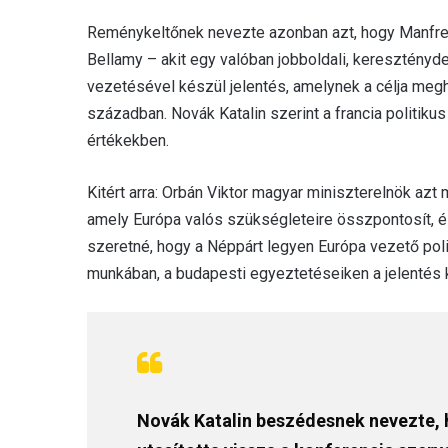
Reménykeltőnek nevezte azonban azt, hogy Manfr
Bellamy – akit egy valóban jobboldali, keresztény
vezetésével készül jelentés, amelynek a célja megh
században. Novák Katalin szerint a francia polit
értékekben.
Kitért arra: Orbán Viktor magyar miniszterelnök azt
amely Európa valós szükségleteire összpontosít, é
szeretné, hogy a Néppárt legyen Európa vezető poli
munkában, a budapesti egyeztetéseiken a jelentés ké
Novák Katalin beszédesnek nevezte, h