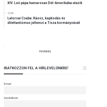
XIV. Leó pápa hamarosan Dél-Amerikába utazik
10:04
Latorcai Csaba: Káosz, kapkodás és
dilettantizmus jellemzi a Tisza kormányzását
.
Hirdetés
IRATKOZZON FEL A HÍRLEVELÜNKRE!
Email
Vezetéknév