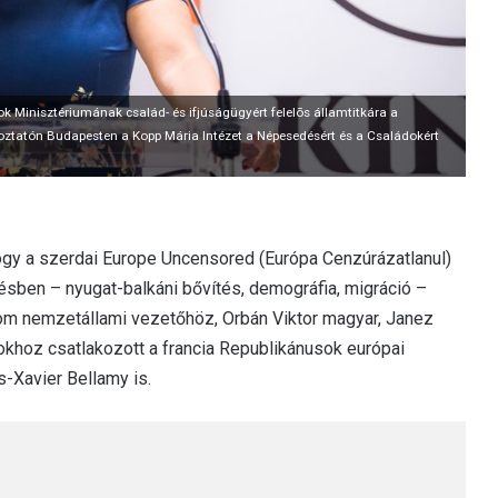
k Minisztériumának család- és ifjúságügyért felelõs államtitkára a
koztatón Budapesten a Kopp Mária Intézet a Népesedésért és a Családokért
hogy a szerdai Europe Uncensored (Európa Cenzúrázatlanul)
ésben – nyugat-balkáni bővítés, demográfia, migráció –
om nemzetállami vezetőhöz, Orbán Viktor magyar, Janez
okhoz csatlakozott a francia Republikánusok európai
s-Xavier Bellamy is.