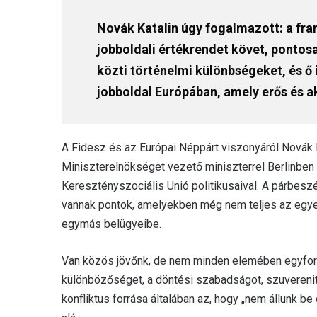
Novák Katalin úgy fogalmazott: a fran
jobboldali értékrendet követ, pontosa
közti történelmi különbségeket, és ő 
jobboldal Európában, amely erős és a
A Fidesz és az Európai Néppárt viszonyáról Novák K
Miniszterelnökséget vezető miniszterrel Berlinben 
Keresztényszociális Unió politikusaival. A párbeszé
vannak pontok, amelyekben még nem teljes az egye
egymás belügyeibe.
Van közös jövőnk, de nem minden elemében egyform
különbözőséget, a döntési szabadságot, szuverenit
konfliktus forrása általában az, hogy „nem állunk 