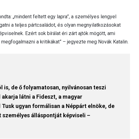
ndta: „mindent feltett egy lapra”, a személyes lengyel
atni a teljes pártcsaládot, és olyan megnyilatkozásokat
viselnek. Ezért sok bírálat éri zárt ajtók mögött, ami
e megfogalmazni a kritikákat” – jegyezte meg Novák Katalin.
 is, de ő folyamatosan, nyilvánosan teszi
akarja látni a Fideszt, a magyar
 Tusk ugyan formálisan a Néppárt elnöke, de
 személyes álláspontját képviseli –