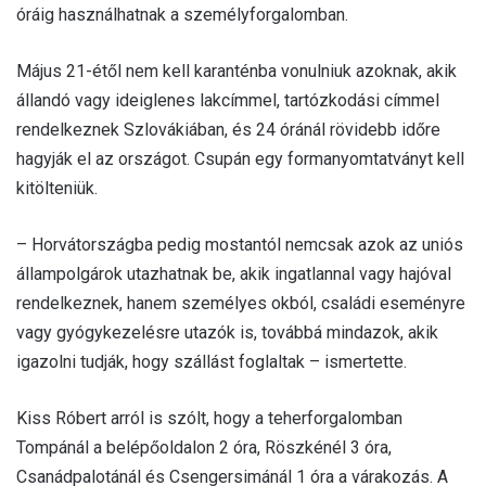
óráig használhatnak a személyforgalomban.
Május 21-étől nem kell karanténba vonulniuk azoknak, akik
állandó vagy ideiglenes lakcímmel, tartózkodási címmel
rendelkeznek Szlovákiában, és 24 óránál rövidebb időre
hagyják el az országot. Csupán egy formanyomtatványt kell
kitölteniük.
– Horvátországba pedig mostantól nemcsak azok az uniós
állampolgárok utazhatnak be, akik ingatlannal vagy hajóval
rendelkeznek, hanem személyes okból, családi eseményre
vagy gyógykezelésre utazók is, továbbá mindazok, akik
igazolni tudják, hogy szállást foglaltak – ismertette.
Kiss Róbert arról is szólt, hogy a teherforgalomban
Tompánál a belépőoldalon 2 óra, Röszkénél 3 óra,
Csanádpalotánál és Csengersimánál 1 óra a várakozás. A