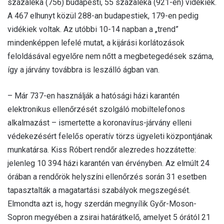
százaléka (756) budapesti, 55 százaléka (921-en) vidékiek.
A 467 elhunyt közül 288-an budapestiek, 179-en pedig
vidékiek voltak. Az utóbbi 10-14 napban a „trend”
mindenképpen lefelé mutat, a kijárási korlátozások
feloldásával egyelőre nem nőtt a megbetegedések száma,
így a járvány továbbra is leszálló ágban van.
– Már 737-en használják a hatósági házi karantén
elektronikus ellenőrzését szolgáló mobiltelefonos
alkalmazást – ismertette a koronavírus-járvány elleni
védekezésért felelős operatív törzs ügyeleti központjának
munkatársa. Kiss Róbert rendőr alezredes hozzátette:
jelenleg 10 394 házi karantén van érvényben. Az elmúlt 24
órában a rendőrök helyszíni ellenőrzés során 31 esetben
tapasztalták a magatartási szabályok megszegését.
Elmondta azt is, hogy szerdán megnyílik Győr-Moson-
Sopron megyében a zsirai határátkelő, amelyet 5 órától 21