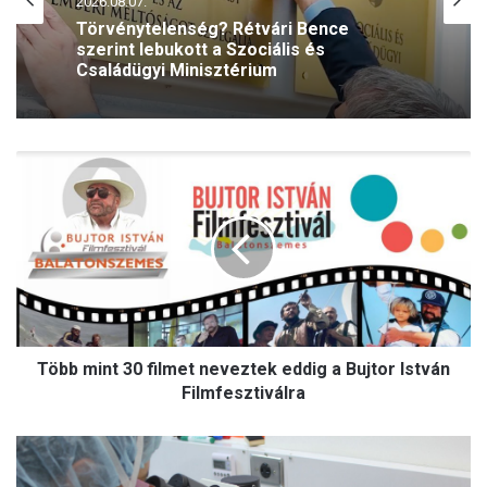
2026.08.06.
Rétvári Bence: Magyar Péter lett a paksi
energiakrízis legnagyobb
rémhírterjesztője (VIDEÓ)
T
ö
b
b
m
i
n
t
3
Több mint 30 filmet neveztek eddig a Bujtor István
0
f
Filmfesztiválra
i
l
S
m
z
e