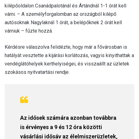
kilépőoldalon Csanádpalotánál és Ártándnál 1-1 órát kell
várni. – A személyforgalomban az országból kilépő
autósoknak Nagylaknál 1 órát, a belépőknek 2 órát kell
várniuk – fűzte hozzá.
Kérdésre válaszolva felidézte, hogy már a fővárosban is
hatályát vesztette a kijárási korlátozás, vagyis kinyithattak a
vendéglátóhelyek kerthelyiségei, és visszaállt az üzletek
szokásos nyitvatartási rendje.
Az idősek számára azonban továbbra
is érvényes a 9 és 12 óra közötti
vásárlási idősáv az élelmiszerüzletek,