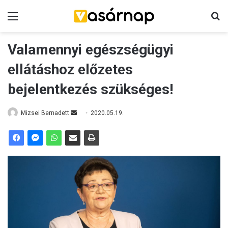
Menü
K
Valamennyi egészségügyi
ellátáshoz előzetes
bejelentkezés szükséges!
Mizsei Bernadett
S
2020.05.19.
e
n
d
a
n
e
m
a
i