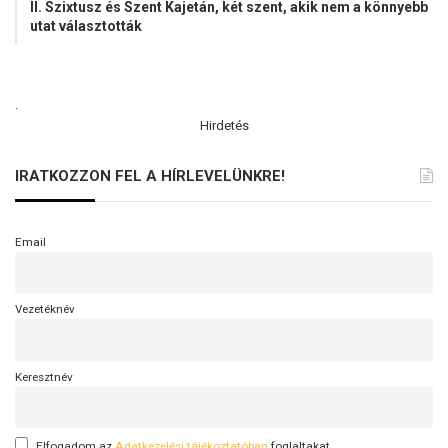
II. Szixtusz és Szent Kajetán, két szent, akik nem a könnyebb
utat választották
.
Hirdetés
IRATKOZZON FEL A HÍRLEVELÜNKRE!
Email
Vezetéknév
Keresztnév
Elfogadom az
Adatkezelési tájékoztatóban
foglaltakat.