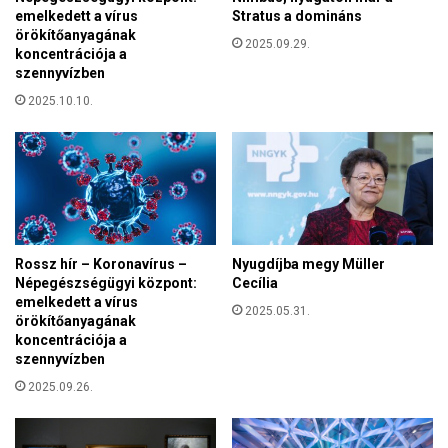
I
emelkedett a vírus
Stratus a domináns
s
s
örökítőanyagának
i
2025.09.29.
t
koncentrációja a
k
szennyvízben
v
a
á
2025.10.10.
k
n
o
F
r
i
o
l
n
m
a
f
v
e
í
s
Rossz hír – Koronavírus –
Nyugdíjba megy Müller
r
Népegészségügyi központ:
Cecília
z
u
emelkedett a vírus
t
2025.05.31.
s
örökítőanyagának
i
n
koncentrációja a
v
y
szennyvízben
á
o
2025.09.26.
l
m
r
a
a
i