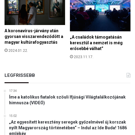
t
A koronavírus-járvány után
gyorsan visszarendeződött a
„A családok támogatásán
magyar kultúrafogyasztás
keresztül a nemzet is még
erősebbé válhat”
2024.01.22.
2023.11.17.
LEGFRISSEBB
17:34
Íme a katolikus fiatalok szöuli Ifjúsági Világtalálkozójának
himnusza (VIDEÓ)
15:02
„Az egyesített keresztény seregek győzelmével új korszak
nyílt Magyarország történetében“ – Indul az Ide Buda! 1686
emlékév