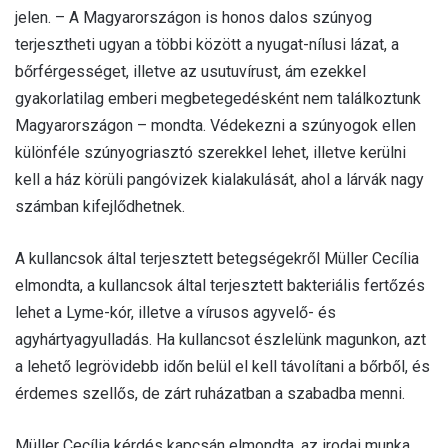
jelen. – A Magyarországon is honos dalos szúnyog
terjesztheti ugyan a többi között a nyugat-nílusi lázat, a
bőrférgességet, illetve az usutuvírust, ám ezekkel
gyakorlatilag emberi megbetegedésként nem találkoztunk
Magyarországon – mondta. Védekezni a szúnyogok ellen
különféle szúnyogriasztó szerekkel lehet, illetve kerülni
kell a ház körüli pangóvizek kialakulását, ahol a lárvák nagy
számban kifejlődhetnek.
A kullancsok által terjesztett betegségekről Müller Cecília
elmondta, a kullancsok által terjesztett bakteriális fertőzés
lehet a Lyme-kór, illetve a vírusos agyvelő- és
agyhártyagyulladás. Ha kullancsot észlelünk magunkon, azt
a lehető legrövidebb időn belül el kell távolítani a bőrből, és
érdemes szellős, de zárt ruházatban a szabadba menni.
Müller Cecília kérdés kapcsán elmondta, az irodai munka