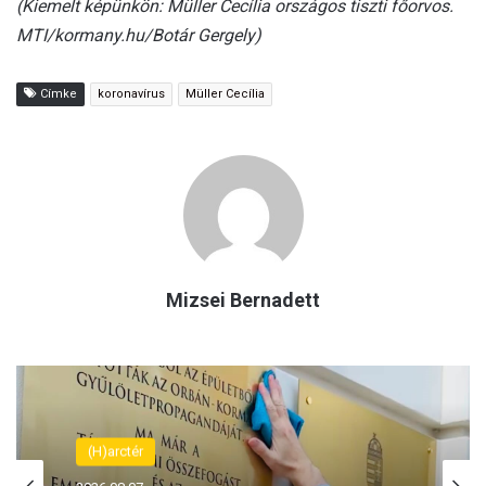
(Kiemelt képünkön: Müller Cecília országos tiszti főorvos.
MTI/kormany.hu/Botár Gergely)
Címke
koronavírus
Müller Cecília
Mizsei Bernadett
(H)arctér