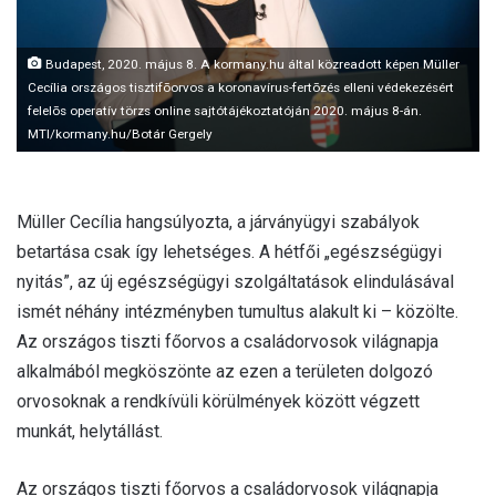
l
Budapest, 2020. május 8. A kormany.hu által közreadott képen Müller
Cecília országos tisztifõorvos a koronavírus-fertõzés elleni védekezésért
felelõs operatív törzs online sajtótájékoztatóján 2020. május 8-án.
MTI/kormany.hu/Botár Gergely
Müller Cecília hangsúlyozta, a járványügyi szabályok
betartása csak így lehetséges. A hétfői „egészségügyi
nyitás”, az új egészségügyi szolgáltatások elindulásával
ismét néhány intézményben tumultus alakult ki – közölte.
Az országos tiszti főorvos a családorvosok világnapja
alkalmából megköszönte az ezen a területen dolgozó
orvosoknak a rendkívüli körülmények között végzett
munkát, helytállást.
Az országos tiszti főorvos a családorvosok világnapja