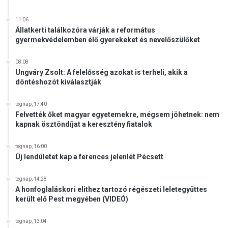
11:06
Állatkerti találkozóra várják a református
gyermekvédelemben élő gyerekeket és nevelőszülőket
08:08
Ungváry Zsolt: A felelősség azokat is terheli, akik a
döntéshozót kiválasztják
tegnap, 17:40
Felvették őket magyar egyetemekre, mégsem jöhetnek: nem
kapnak ösztöndíjat a keresztény fiatalok
tegnap, 16:00
Új lendületet kap a ferences jelenlét Pécsett
tegnap, 14:28
A honfoglaláskori elithez tartozó régészeti leletegyüttes
került elő Pest megyében (VIDEÓ)
tegnap, 13:04