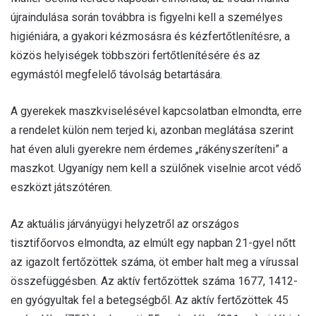
újraindulása során továbbra is figyelni kell a személyes
higiéniára, a gyakori kézmosásra és kézfertőtlenítésre, a
közös helyiségek többszöri fertőtlenítésére és az
egymástól megfelelő távolság betartására.
A gyerekek maszkviselésével kapcsolatban elmondta, erre
a rendelet külön nem terjed ki, azonban meglátása szerint
hat éven aluli gyerekre nem érdemes „rákényszeríteni” a
maszkot. Ugyanígy nem kell a szülőnek viselnie arcot védő
eszközt játszótéren.
Az aktuális járványügyi helyzetről az országos
tisztifőorvos elmondta, az elmúlt egy napban 21-gyel nőtt
az igazolt fertőzöttek száma, öt ember halt meg a vírussal
összefüggésben. Az aktív fertőzöttek száma 1677, 1412-
en gyógyultak fel a betegségből. Az aktív fertőzöttek 45