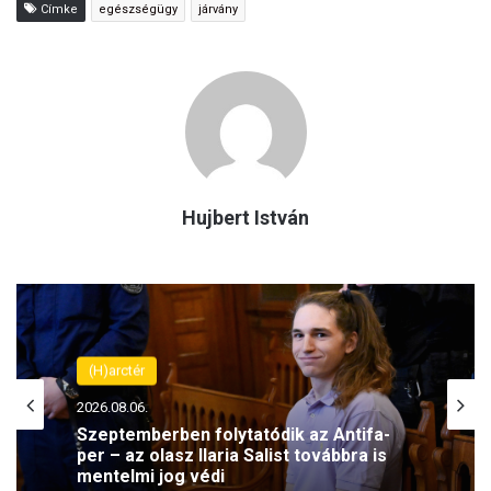
Címke
egészségügy
járvány
Hujbert István
(H)arctér
2026.08.06.
Szeptemberben folytatódik az Antifa-
per – az olasz Ilaria Salist továbbra is
mentelmi jog védi