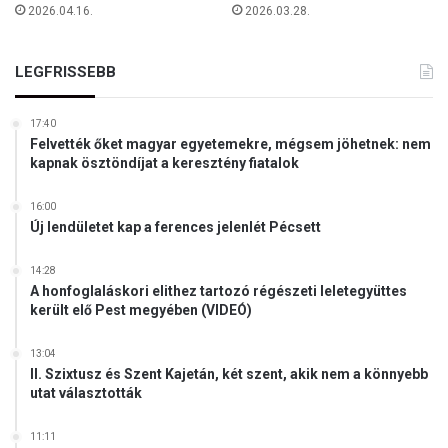
2026.04.16.
2026.03.28.
s
e
a
LEGFRISSEBB
z
á
l
17:40
l
Felvették őket magyar egyetemekre, mégsem jöhetnek: nem
kapnak ösztöndíjat a keresztény fiatalok
a
m
h
16:00
Új lendületet kap a ferences jelenlét Pécsett
a
t
é
14:28
k
A honfoglaláskori elithez tartozó régészeti leletegyüttes
került elő Pest megyében (VIDEÓ)
o
n
y
13:04
II. Szixtusz és Szent Kajetán, két szent, akik nem a könnyebb
s
utat választották
á
g
á
11:11