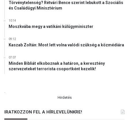
Törvénytelenség? Rétvári Bence szerint lebukott a Szociális
r
és Családügyi Minisztérium
ó
l
t
10:14
Moszkvába megy a vatikáni külügyminiszter
a
n
ú
09:12
Kaszab Zoltán: Most lett volna valódi szükség a közmédiára
s
k
o
07:07
Minden Bibliát elkoboznak a határon, a keresztény
d
szervezeteket terrorista csoportként kezelik!
i
k
.
Hirdetés
IRATKOZZON FEL A HÍRLEVELÜNKRE!