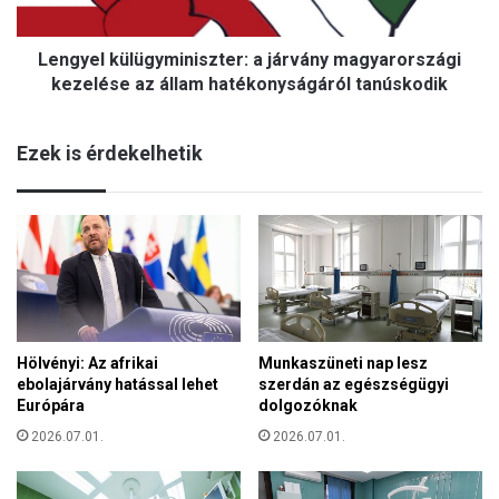
a
k
M
ü
i
Lengyel külügyminiszter: a járvány magyarországi
l
H
ü
kezelése az állam hatékonyságáról tanúskodik
a
g
z
y
á
Ezek is érdekelhetik
m
n
i
k
n
e
i
l
s
n
z
ö
t
k
e
e
r
Hölvényi: Az afrikai
Munkaszüneti nap lesz
:
ebolajárvány hatással lehet
szerdán az egészségügyi
a
Európára
dolgozóknak
j
á
2026.07.01.
2026.07.01.
r
v