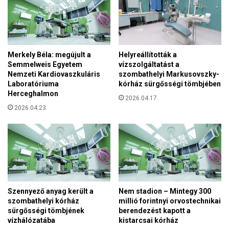
á
n
y
m
a
Merkely Béla: megújult a
Helyreállították a
g
Semmelweis Egyetem
vízszolgáltatást a
y
Nemzeti Kardiovaszkuláris
szombathelyi Markusovszky-
a
Laboratóriuma
kórház sürgősségi tömbjében
r
Herceghalmon
2026.04.17.
o
2026.04.23.
r
s
z
á
g
i
k
e
Szennyező anyag került a
Nem stadion – Mintegy 300
z
szombathelyi kórház
millió forintnyi orvostechnikai
e
sürgősségi tömbjének
berendezést kapott a
l
vízhálózatába
kistarcsai kórház
é