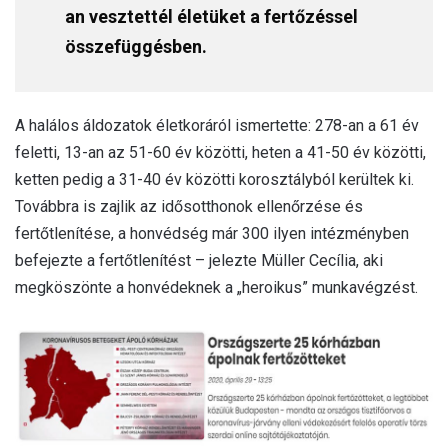
an vesztettél életüket a fertőzéssel
összefüggésben.
A halálos áldozatok életkoráról ismertette: 278-an a 61 év
feletti, 13-an az 51-60 év közötti, heten a 41-50 év közötti,
ketten pedig a 31-40 év közötti korosztályból kerültek ki.
Továbbra is zajlik az idősotthonok ellenőrzése és
fertőtlenítése, a honvédség már 300 ilyen intézményben
befejezte a fertőtlenítést – jelezte Müller Cecília, aki
megköszönte a honvédeknek a „heroikus” munkavégzést.