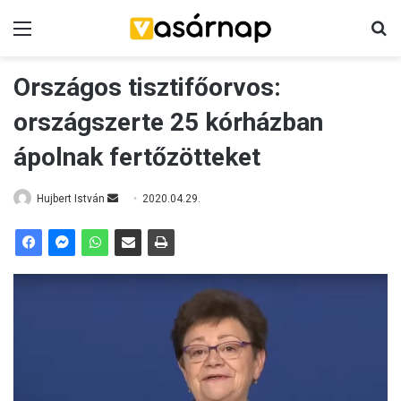
Menü
K
Országos tisztifőorvos:
országszerte 25 kórházban
ápolnak fertőzötteket
Hujbert István
S
2020.04.29.
e
n
d
a
n
e
m
a
i