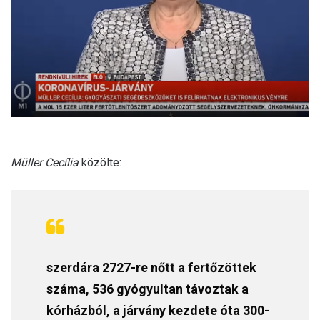
l
Müller Cecília
közölte:
szerdára 2727-re nőtt a fertőzöttek
száma, 536 gyógyultan távoztak a
kórházból, a járvány kezdete óta 300-