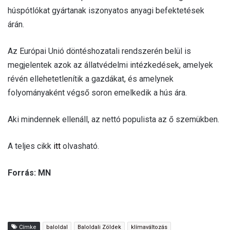
húspótlókat gyártanak iszonyatos anyagi befektetések
árán.
Az Európai Unió döntéshozatali rendszerén belül is
megjelentek azok az állatvédelmi intézkedések, amelyek
révén ellehetetlenítik a gazdákat, és amelynek
folyományaként végső soron emelkedik a hús ára.
Aki mindennek ellenáll, az nettó populista az ő szemükben.
A teljes cikk
itt
olvasható.
Forrás: MN
Címke
baloldal
Baloldali Zöldek
klímaváltozás