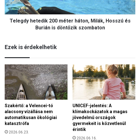
y
y
h
a
e
r
Telegdy hetedik 200 méter háton, Milák, Hosszú és
t
o
e
Burián is döntőzik szombaton
k
d
n
i
a
Ezek is érdekelhetik
k
k
2
?
0
0
m
é
t
e
r
Szakértő: a Velencei-tó
UNICEF-jelentés: A
h
alacsony vízállása nem
klímakockázatok a magas
á
automatikusan ökológiai
jövedelmű országok
t
katasztrófa
gyermekeit is közvetlenül
o
érintik
n
2026.06.23.
2026.06.16.
,