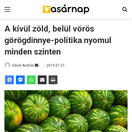
Menü
K
A kívül zöld, belül vörös
görögdinnye-politika nyomul
minden szinten
Gável András
S
2019.07.27.
e
n
d
a
n
e
m
a
i