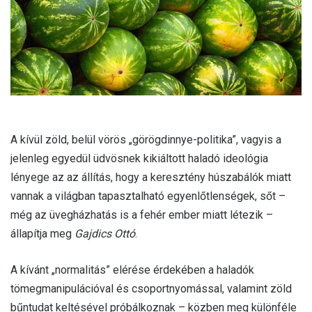
l
A kívül zöld, belül vörös „görögdinnye-politika”, vagyis a
jelenleg egyedül üdvösnek kikiáltott haladó ideológia
lényege az az állítás, hogy a keresztény húszabálók miatt
vannak a világban tapasztalható egyenlőtlenségek, sőt –
még az üvegházhatás is a fehér ember miatt létezik –
állapítja meg
Gajdics Ottó
.
A kívánt „normalitás” elérése érdekében a haladók
tömegmanipulációval és csoportnyomással, valamint zöld
bűntudat keltésével próbálkoznak – közben meg különféle