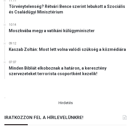
11:11
Törvénytelenség? Rétvári Bence szerint lebukott a Szociális
és Családügyi Minisztérium
10:14
Moszkvába megy a vatikáni külügyminiszter
09:12
Kaszab Zoltán: Most lett volna valódi szükség a közmédiára
07:07
Minden Bibliát elkoboznak a határon, a keresztény
szervezeteket terrorista csoportként kezelik!
.
Hirdetés
IRATKOZZON FEL A HÍRLEVELÜNKRE!