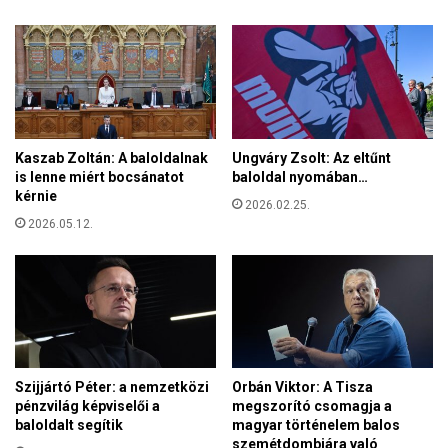
M
i
l
á
k
,
H
Kaszab Zoltán: A baloldalnak
Ungváry Zsolt: Az eltűnt
o
is lenne miért bocsánatot
baloldal nyomában…
s
kérnie
2026.02.25.
s
2026.05.12.
z
ú
é
s
B
u
r
i
Szijjártó Péter: a nemzetközi
Orbán Viktor: A Tisza
á
pénzvilág képviselői a
megszorító csomagja a
n
baloldalt segítik
magyar történelem balos
i
szemétdombjára való