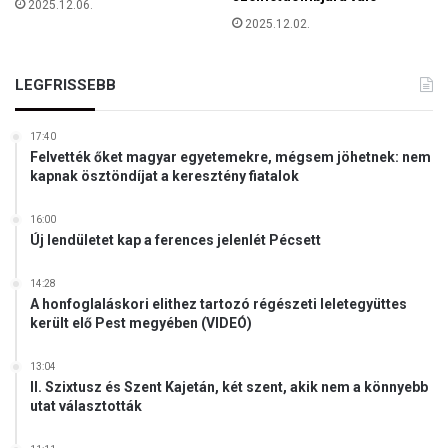
2025.12.06.
s
2025.12.02.
d
ö
n
LEGFRISSEBB
t
ő
z
17:40
i
Felvették őket magyar egyetemekre, mégsem jöhetnek: nem
kapnak ösztöndíjat a keresztény fiatalok
k
s
z
16:00
Új lendületet kap a ferences jelenlét Pécsett
o
m
b
14:28
a
A honfoglaláskori elithez tartozó régészeti leletegyüttes
került elő Pest megyében (VIDEÓ)
t
o
n
13:04
II. Szixtusz és Szent Kajetán, két szent, akik nem a könnyebb
utat választották