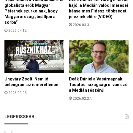
a
l
globalista erők Magyar
hajó, a Medián valódi mérései
g
l
Péternek szurkolnak, hogy
kényelmes Fidesz-többséget
ö
Magyarország „beálljon a
jeleznek előre (VIDEÓ)
e
r
sorba”
n
2026.03.31.
ö
a
2026.04.12.
g
r
p
o
a
m
r
á
l
n
a
o
m
k
e
Ungváry Zsolt: Nem jó
Deák Dániel a Vasárnapnak:
n
beleugrani az ismeretlenbe
Tudatos hazugságról van szó
t
a Medián részéről
2026.03.08.
i
2026.02.27.
v
á
l
LEGFRISSEBB
a
s
z
11:11