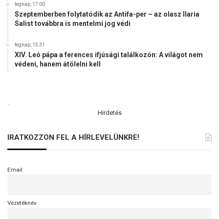
tegnap, 17:00
Szeptemberben folytatódik az Antifa-per – az olasz Ilaria
Salist továbbra is mentelmi jog védi
tegnap, 15:31
XIV. Leó pápa a ferences ifjúsági találkozón: A világot nem
védeni, hanem átölelni kell
.
Hirdetés
IRATKOZZON FEL A HÍRLEVELÜNKRE!
Email
Vezetéknév