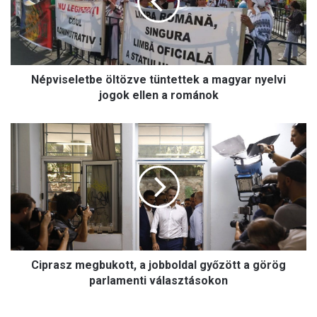
i
s
e
l
e
Népviseletbe öltözve tüntettek a magyar nyelvi
t
b
jogok ellen a románok
e
ö
C
l
i
t
p
ö
r
z
a
v
s
e
z
t
m
ü
e
n
Ciprasz megbukott, a jobboldal győzött a görög
g
t
b
parlamenti választásokon
e
u
t
k
t