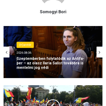
Somogyi Bori
(H)arctér
2026.08.06.
Szeptemberben folytatódik az Antifa-
per – az olasz Ilaria Salist továbbra is
mentelmi jog védi
N
é
p
v