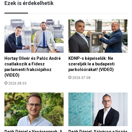
Ezek is érdekelhetik
o
e
t
k
t
a
,
m
a
a
j
g
o
y
b
a
b
r
Hortay Olivér és Palóc André
KDNP-s képviselők: Ne
o
n
csatlakozik a Fidesz
szereljék le a budapesti
l
y
parlamenti frakciójához
parkolóórákat! (VIDEÓ)
d
e
(VIDEÓ)
a
2026.07.08.
l
l
2026.08.03.
v
g
i
y
j
ő
o
z
g
ö
o
t
k
t
e
Deák Dániel a Vasárnapnak: A
Deák Dániel: Szivárog a tiszás