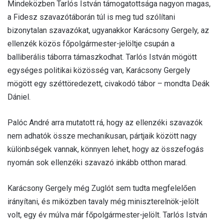
Mindeközben Tarlós István támogatottsága nagyon magas,
a Fidesz szavazótáborán túl is meg tud szólítani
bizonytalan szavazókat, ugyanakkor Karácsony Gergely, az
ellenzék közös főpolgármester-jelöltje csupán a
balliberális táborra támaszkodhat. Tarlós István mögött
egységes politikai közösség van, Karácsony Gergely
mögött egy széttöredezett, civakodó tábor – mondta Deák
Dániel.
Palóc André arra mutatott rá, hogy az ellenzéki szavazók
nem adhatók össze mechanikusan, pártjaik között nagy
különbségek vannak, könnyen lehet, hogy az összefogás
nyomán sok ellenzéki szavazó inkább otthon marad.
Karácsony Gergely még Zuglót sem tudta megfelelően
irányítani, és miközben tavaly még miniszterelnök-jelölt
volt, egy év múlva már főpolgármester-jelölt. Tarlós István