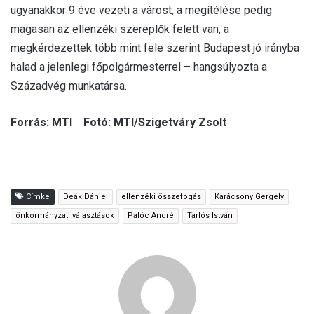
ugyanakkor 9 éve vezeti a várost, a megítélése pedig
magasan az ellenzéki szereplők felett van, a
megkérdezettek több mint fele szerint Budapest jó irányba
halad a jelenlegi főpolgármesterrel – hangsúlyozta a
Századvég munkatársa.
Forrás: MTI Fotó: MTI/Szigetváry Zsolt
Címke
Deák Dániel
ellenzéki összefogás
Karácsony Gergely
önkormányzati választások
Palóc André
Tarlós István