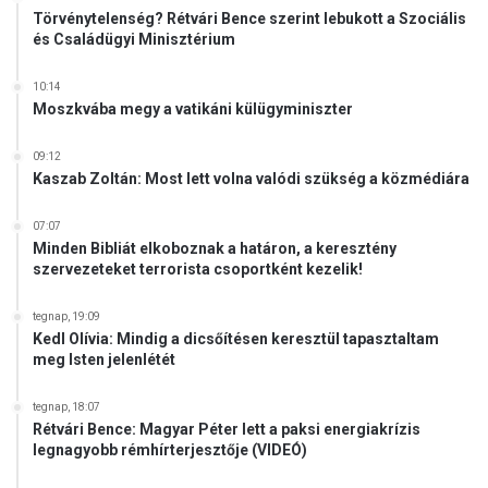
t
Törvénytelenség? Rétvári Bence szerint lebukott a Szociális
és Családügyi Minisztérium
á
s
o
10:14
Moszkvába megy a vatikáni külügyminiszter
k
o
n
09:12
Kaszab Zoltán: Most lett volna valódi szükség a közmédiára
07:07
Minden Bibliát elkoboznak a határon, a keresztény
szervezeteket terrorista csoportként kezelik!
tegnap, 19:09
Kedl Olívia: Mindig a dicsőítésen keresztül tapasztaltam
meg Isten jelenlétét
tegnap, 18:07
Rétvári Bence: Magyar Péter lett a paksi energiakrízis
legnagyobb rémhírterjesztője (VIDEÓ)