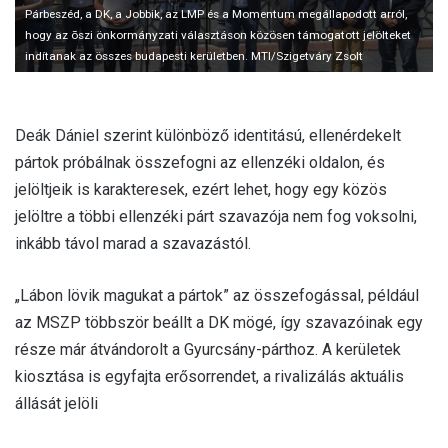
Párbeszéd, a DK, a Jobbik, az LMP és a Momentum megállapodott arról,
hogy az õszi önkormányzati választáson közösen támogatott jelölteket
indítanak az összes budapesti kerületben. MTI/Szigetváry Zsolt
Deák Dániel szerint különböző identitású, ellenérdekelt
pártok próbálnak összefogni az ellenzéki oldalon, és
jelöltjeik is karakteresek, ezért lehet, hogy egy közös
jelöltre a többi ellenzéki párt szavazója nem fog voksolni,
inkább távol marad a szavazástól.
„Lábon lövik magukat a pártok” az összefogással, például
az MSZP többször beállt a DK mögé, így szavazóinak egy
része már átvándorolt a Gyurcsány-párthoz. A kerületek
kiosztása is egyfajta erősorrendet, a rivalizálás aktuális
állását jelöli