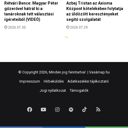
© Copyright 2026, Minden jog fenntartva! |
Vasárnap.hu
Impresszum
Hírbeküldés
Adatkezelési tájékoztató
Jogi nyilatkozat
Támogatók
Facebook
YouTube
Instagram
Spotify
TikTok
RSS