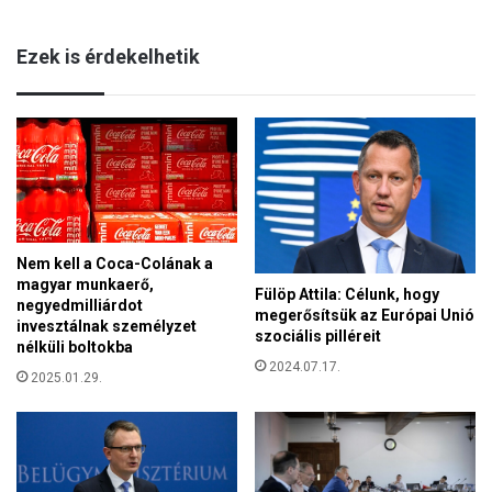
á
a
d
b
Ezek is érdekelhetik
b
i
a
l
n
a
n
n
i
e
n
r
c
ő
s
s
e
a
Nem kell a Coca-Colának a
n
b
magyar munkaerő,
e
Fülöp Attila: Célunk, hogy
e
negyedmilliárdot
k
megerősítsük az Európai Unió
l
invesztálnak személyzet
n
szociális pilléreit
f
nélküli boltokba
ő
2024.07.17.
ö
2025.01.29.
k
l
,
d
c
i
s
i
a
d