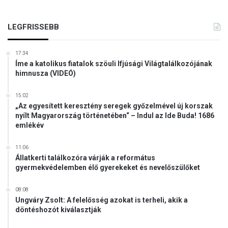
LEGFRISSEBB
17:34
Íme a katolikus fiatalok szöuli Ifjúsági Világtalálkozójának
himnusza (VIDEÓ)
15:02
„Az egyesített keresztény seregek győzelmével új korszak
nyílt Magyarország történetében“ – Indul az Ide Buda! 1686
emlékév
11:06
Állatkerti találkozóra várják a református
gyermekvédelemben élő gyerekeket és nevelőszülőket
08:08
Ungváry Zsolt: A felelősség azokat is terheli, akik a
döntéshozót kiválasztják