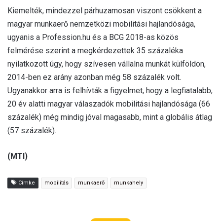
Kiemelték, mindezzel párhuzamosan viszont csökkent a
magyar munkaerő nemzetközi mobilitási hajlandósága,
ugyanis a Profession.hu és a BCG 2018-as közös
felmérése szerint a megkérdezettek 35 százaléka
nyilatkozott úgy, hogy szívesen vállalna munkát külföldön,
2014-ben ez arány azonban még 58 százalék volt.
Ugyanakkor arra is felhívták a figyelmet, hogy a legfiatalabb,
20 év alatti magyar válaszadók mobilitási hajlandósága (66
százalék) még mindig jóval magasabb, mint a globális átlag
(57 százalék).
(MTI)
Címke
mobilitás
munkaerő
munkahely