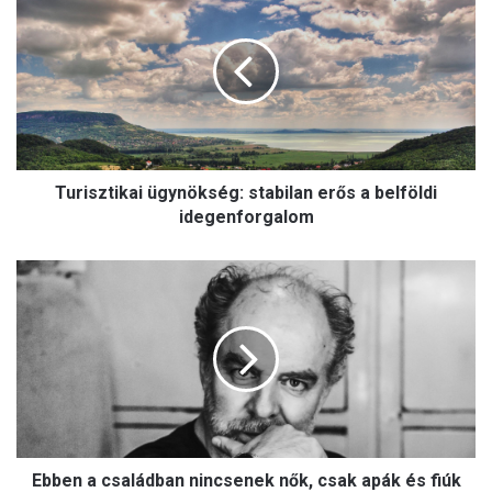
energiakrízis legnagyobb
u
rémhírterjesztője (VIDEÓ)
r
i
s
z
t
i
k
Turisztikai ügynökség: stabilan erős a belföldi
a
i
idegenforgalom
ü
g
E
y
b
n
b
ö
e
k
n
s
a
é
c
g
s
:
a
s
Ebben a családban nincsenek nők, csak apák és fiúk
l
t