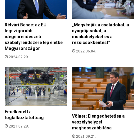
k
e
a
g
p
e
á
n
Rétvári Bence: az EU
„Megvédjük a családokat, a
k
f
legszigorúbb
nyugdíjasokat, a
é
idegenrendészeti
munkahelyeket és a
o
s
szabályrendszere lép életbe
rezsicsökkentést”
r
f
Magyarországon
g
2022.06.04.
i
a
2024.02.29.
ú
l
k
o
m
Emelkedett a
Völner: Elengedhetetlen a
foglalkoztatottság
veszélyhelyzet
2021.09.28.
meghosszabbítása
2021.09.21.