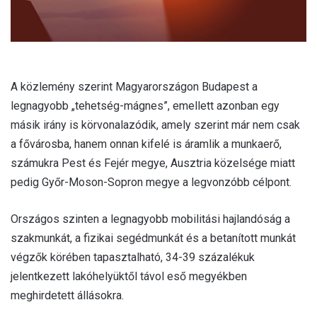
A közlemény szerint Magyarországon Budapest a
legnagyobb „tehetség-mágnes”, emellett azonban egy
másik irány is körvonalazódik, amely szerint már nem csak
a fővárosba, hanem onnan kifelé is áramlik a munkaerő,
számukra Pest és Fejér megye, Ausztria közelsége miatt
pedig Győr-Moson-Sopron megye a legvonzóbb célpont.
Országos szinten a legnagyobb mobilitási hajlandóság a
szakmunkát, a fizikai segédmunkát és a betanított munkát
végzők körében tapasztalható, 34-39 százalékuk
jelentkezett lakóhelyüktől távol eső megyékben
meghirdetett állásokra.