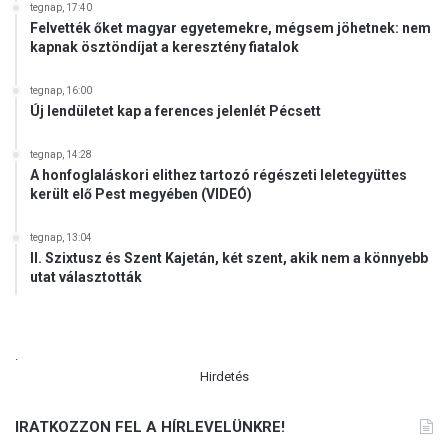
tegnap, 17:40
Felvették őket magyar egyetemekre, mégsem jöhetnek: nem
kapnak ösztöndíjat a keresztény fiatalok
tegnap, 16:00
Új lendületet kap a ferences jelenlét Pécsett
tegnap, 14:28
A honfoglaláskori elithez tartozó régészeti leletegyüttes
került elő Pest megyében (VIDEÓ)
tegnap, 13:04
II. Szixtusz és Szent Kajetán, két szent, akik nem a könnyebb
utat választották
.
Hirdetés
IRATKOZZON FEL A HÍRLEVELÜNKRE!