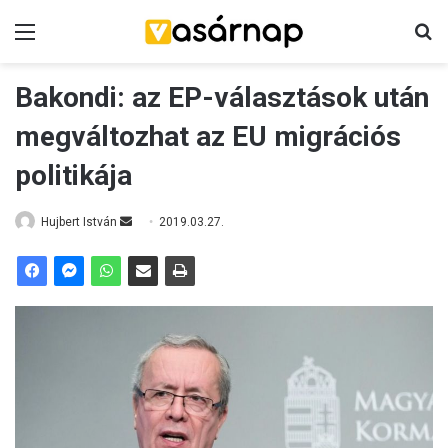
Menü
K
Bakondi: az EP-választások után
megváltozhat az EU migrációs
politikája
Hujbert István
S
2019.03.27.
e
n
d
a
n
e
m
a
i