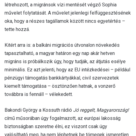
létrehozott, a migránsok vízi mentését végző Sophia
művelet folytatását. A művelet jelenlegi felfüggesztésének
oka, hogy a részes tagállamok között nincs egyetértés –
tette hozzá.
Kitért arra is: a balkáni migrációs útvonalon növekedés
tapasztalható, a magyar határon egy nap akár hetven
migráns is próbálkozik úgy, hogy tudják, az átjutás esélye
minimális. Ez azt jelenti, hogy az EU intézkedései – például
pénzügyi támogatás bankkártyákkal, civil szervezetek
kiemelt támogatása – ösztönzően hatnak, a vonzerő
továbbra is fennáll – vélekedett.
Bakondi György a Kossuth rádió
Jó reggelt, Magyarország!
című műsorában úgy fogalmazott, az európai lakosság
biztonságban szeretne élni, ez viszont csak úgy
valósítható meg, ha nem léphetnek be tömegek ismeretlen