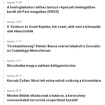
tegnap, 14:28
A honfoglaláskori elithez tartozó régészeti leletegyüttes
került elő Pest megyében (VIDEÓ)
tegnap, 13:04
II. Szixtusz és Szent Kajetán, két szent, akik nem a könnyebb
utat választották
tegnap, 11:11
Törvénytelenség? Rétvári Bence szerint lebukott a Szociális
és Családügyi Minisztérium
tegnap, 10:14
Moszkvába megy a vatikáni külügyminiszter
tegnap, 09:12
Kaszab Zoltán: Most lett volna valódi szükség a közmédiára
tegnap, 07:07
Minden Bibliát elkoboznak a határon, a keresztény
szervezeteket terrorista csoportként kezelik!