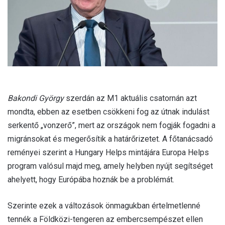
l
Bakondi György
szerdán az M1 aktuális csatornán azt
mondta, ebben az esetben csökkeni fog az útnak indulást
serkentő „vonzerő”, mert az országok nem fogják fogadni a
migránsokat és megerősítik a határőrizetet. A főtanácsadó
reményei szerint a Hungary Helps mintájára Europa Helps
program valósul majd meg, amely helyben nyújt segítséget
ahelyett, hogy Európába hoznák be a problémát.
Szerinte ezek a változások önmagukban értelmetlenné
tennék a Földközi-tengeren az embercsempészet ellen