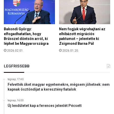
k
z
é
l
y
e
Bakondi György:
Nem fogjuk végrehajtani az
s
elfogadhatatlan, hogy
elhibázott migrációs
i
Brüsszel döntsön arról, ki
paktumot – jelentette ki
d
léphet be Magyarországra
Zsigmond Barna Pál
e
2026.02.01.
2026.01.20.
o
l
ó
LEGFRISSEBB
g
i
á
tegnap, 17:40
Felvették őket magyar egyetemekre, mégsem jöhetnek: nem
t
kapnak ösztöndíjat a keresztény fiatalok
s
e
m
tegnap, 16:00
Új lendületet kap a ferences jelenlét Pécsett