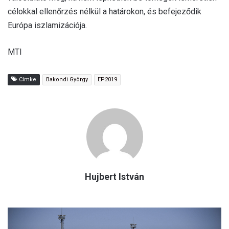
célokkal ellenőrzés nélkül a határokon, és befejeződik
Európa iszlamizációja.
MTI
Címke
Bakondi György
EP2019
Hujbert István