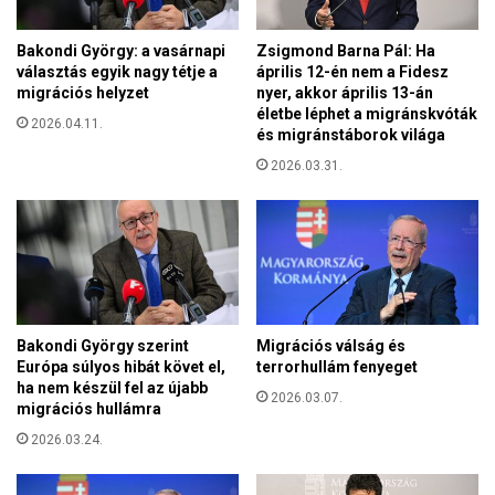
y
g
n
a
Bakondi György: a vasárnapi
Zsigmond Barna Pál: Ha
e
t
választás egyik nagy tétje a
április 12-én nem a Fidesz
m
á
migrációs helyzet
nyer, akkor április 13-án
t
s
életbe léphet a migránskvóták
o
2026.04.11.
t
és migránstáborok világa
l
E
2026.03.31.
e
U
r
-
á
e
l
l
e
l
g
e
y
n
e
e
Bakondi György szerint
Migrációs válság és
t
s
Európa súlyos hibát követ el,
terrorhullám fenyeget
l
ha nem készül fel az újabb
p
2026.03.07.
e
migrációs hullámra
á
n
r
2026.03.24.
v
t
e
o
s