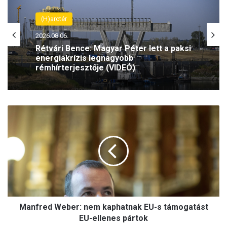
(H)arctér
2026.08.06.
Rétvári Bence: Magyar Péter lett a paksi
energiakrízis legnagyobb
rémhírterjesztője (VIDEÓ)
M
a
n
f
r
e
d
W
e
Manfred Weber: nem kaphatnak EU-s támogatást
b
e
EU-ellenes pártok