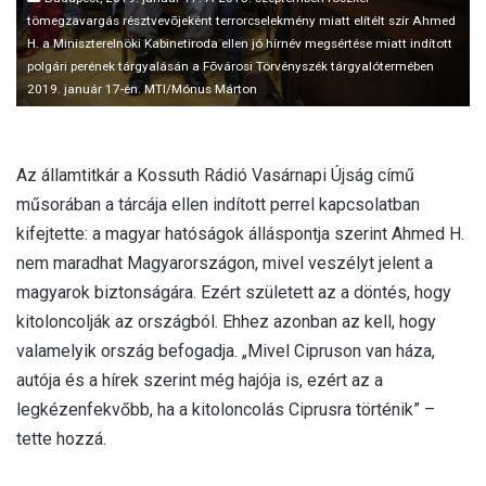
tömegzavargás résztvevõjeként terrorcselekmény miatt elítélt szír Ahmed
H. a Miniszterelnöki Kabinetiroda ellen jó hírnév megsértése miatt indított
polgári perének tárgyalásán a Fõvárosi Törvényszék tárgyalótermében
2019. január 17-én. MTI/Mónus Márton
Az államtitkár a Kossuth Rádió Vasárnapi Újság című
műsorában a tárcája ellen indított perrel kapcsolatban
kifejtette: a magyar hatóságok álláspontja szerint Ahmed H.
nem maradhat Magyarországon, mivel veszélyt jelent a
magyarok biztonságára. Ezért született az a döntés, hogy
kitoloncolják az országból. Ehhez azonban az kell, hogy
valamelyik ország befogadja. „Mivel Cipruson van háza,
autója és a hírek szerint még hajója is, ezért az a
legkézenfekvőbb, ha a kitoloncolás Ciprusra történik” –
tette hozzá.