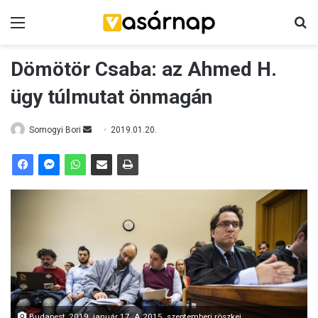
Menü
K
Dömötör Csaba: az Ahmed H.
ügy túlmutat önmagán
Somogyi Bori
S
2019.01.20.
e
n
d
a
n
e
m
a
i
l
Budapest, 2019. január 17. A 2015. szeptemberi röszkei