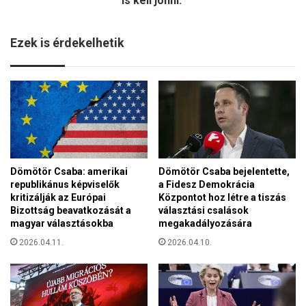
is kell jönni.”
i
i
k
k
ó
Ezek is érdekelhetik
e
i
l
v
l
e
m
z
e
e
n
t
n
é
i
k
e
r
k
Dömötör Csaba: amerikai
Dömötör Csaba bejelentette,
o
republikánus képviselők
a Fidesz Demokrácia
ü
b
kritizálják az Európai
Központot hoz létre a tiszás
l
b
Bizottság beavatkozását a
választási csalások
f
a
magyar választásokba
megakadályozására
ö
n
l
2026.04.11.
2026.04.10.
á
d
s
r
n
e
a
t