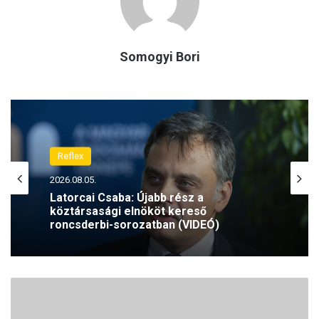
Somogyi Bori
Reflex
2026.08.05.
Latorcai Csaba: Újabb rész a
köztársasági elnököt kereső
roncsderbi-sorozatban (VIDEÓ)
Ú
j
a