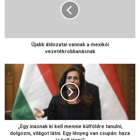
b
b
á
l
d
o
Újabb áldozatai vannak a mexikói
z
a
vezetékrobbanásnak
t
a
„
i
E
v
g
a
y
n
i
n
n
a
a
k
s
a
n
m
„Egy inasnak ki kell mennie külföldre tanulni,
a
e
k
dolgozni, világot látni. Egy lényeg van csupán: haza
x
k