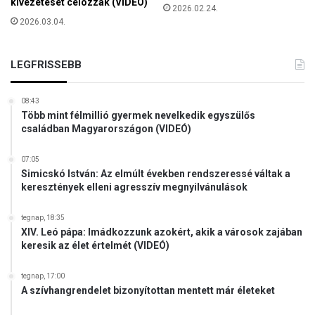
kivezetését célozzák (VIDEÓ)
o
2026.02.24.
t
2026.03.04.
l
á
t
LEGFRISSEBB
n
i
08:43
.
Több mint félmillió gyermek nevelkedik egyszülős
E
családban Magyarországon (VIDEÓ)
g
y
07:05
l
Simicskó István: Az elmúlt években rendszeressé váltak a
é
keresztények elleni agresszív megnyilvánulások
n
y
tegnap, 18:35
e
XIV. Leó pápa: Imádkozzunk azokért, akik a városok zajában
g
keresik az élet értelmét (VIDEÓ)
v
a
tegnap, 17:00
n
A szívhangrendelet bizonyítottan mentett már életeket
c
s