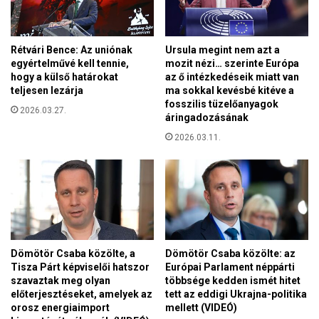
k
a
n
u
Rétvári Bence: Az uniónak
Ursula megint nem azt a
l
egyértelművé kell tennie,
mozit nézi… szerinte Európa
n
hogy a külső határokat
az ő intézkedéseik miatt van
i
teljesen lezárja
ma sokkal kevésbé kitéve a
,
fosszilis tüzelőanyagok
2026.03.27.
d
áringadozásának
o
2026.03.11.
l
g
o
z
n
i
,
v
Dömötör Csaba közölte, a
Dömötör Csaba közölte: az
i
Tisza Párt képviselői hatszor
Európai Parlament néppárti
l
szavaztak meg olyan
többsége kedden ismét hitet
á
előterjesztéseket, amelyek az
tett az eddigi Ukrajna-politika
g
orosz energiaimport
mellett (VIDEÓ)