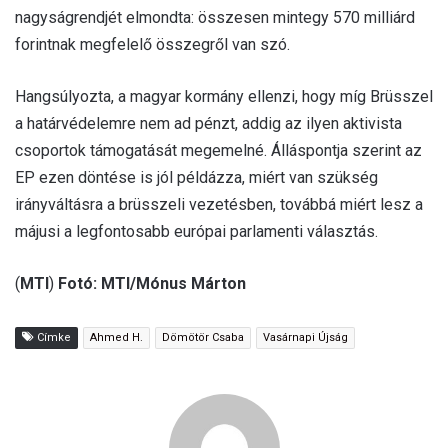
nagyságrendjét elmondta: összesen mintegy 570 milliárd
forintnak megfelelő összegről van szó.
Hangsúlyozta, a magyar kormány ellenzi, hogy míg Brüsszel
a határvédelemre nem ad pénzt, addig az ilyen aktivista
csoportok támogatását megemelné. Álláspontja szerint az
EP ezen döntése is jól példázza, miért van szükség
irányváltásra a brüsszeli vezetésben, továbbá miért lesz a
májusi a legfontosabb európai parlamenti választás.
(
MTI
)
Fotó: MTI/Mónus Márton
Címke
Ahmed H.
Dömötör Csaba
Vasárnapi Újság