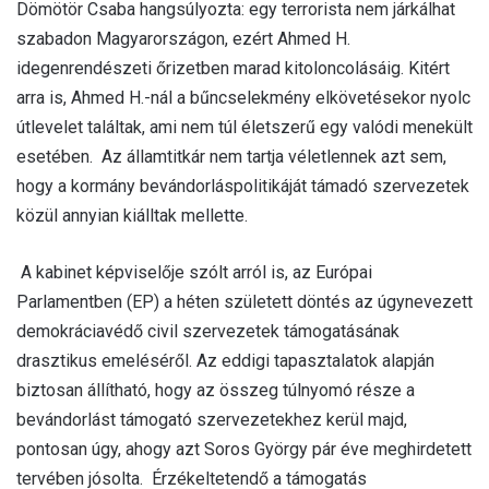
Dömötör Csaba hangsúlyozta: egy terrorista nem járkálhat
szabadon Magyarországon, ezért Ahmed H.
idegenrendészeti őrizetben marad kitoloncolásáig. Kitért
arra is, Ahmed H.-nál a bűncselekmény elkövetésekor nyolc
útlevelet találtak, ami nem túl életszerű egy valódi menekült
esetében. Az államtitkár nem tartja véletlennek azt sem,
hogy a kormány bevándorláspolitikáját támadó szervezetek
közül annyian kiálltak mellette.
A kabinet képviselője szólt arról is, az Európai
Parlamentben (EP) a héten született döntés az úgynevezett
demokráciavédő civil szervezetek támogatásának
drasztikus emeléséről. Az eddigi tapasztalatok alapján
biztosan állítható, hogy az összeg túlnyomó része a
bevándorlást támogató szervezetekhez kerül majd,
pontosan úgy, ahogy azt Soros György pár éve meghirdetett
tervében jósolta. Érzékeltetendő a támogatás