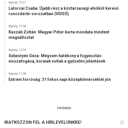
tegnap, 15:21
u
Latorcai Csaba: Újabb rész a köztársasági elnököt kereső
p
roncsderbi-sorozatban (VIDEÓ)
á
n
tegnap, 14:04
:
Kaszab Zoltán: Magyar Péter kurta mondata mindent
h
megváltoztat
a
z
tegnap, 12:34
a
Sebestyén Géza: Mégsem hatékony a fogyasztás
i
visszafogása, koraiak voltak a győzelmi jelentések
s
k
tegnap, 11:06
e
Extrém forróság: 31 fokos napi középhőmérséklet jön
l
l
j
ö
.
n
Hirdetés
n
i
IRATKOZZON FEL A HÍRLEVELÜNKRE!
.