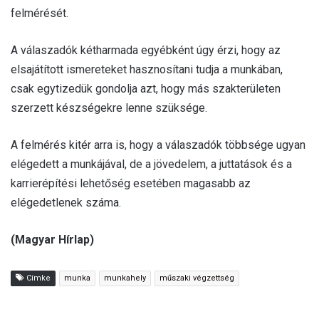
felmérését.
A válaszadók kétharmada egyébként úgy érzi, hogy az
elsajátított ismereteket hasznosítani tudja a munkában,
csak egytizedük gondolja azt, hogy más szakterületen
szerzett készségekre lenne szüksége.
A felmérés kitér arra is, hogy a válaszadók többsége ugyan
elégedett a munkájával, de a jövedelem, a juttatások és a
karrierépítési lehetőség esetében magasabb az
elégedetlenek száma.
(Magyar Hírlap)
Címke
munka
munkahely
műszaki végzettség