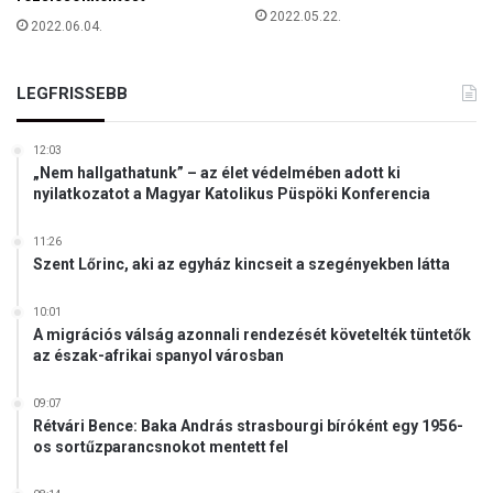
2022.05.22.
2022.06.04.
LEGFRISSEBB
12:03
„Nem hallgathatunk” – az élet védelmében adott ki
nyilatkozatot a Magyar Katolikus Püspöki Konferencia
11:26
Szent Lőrinc, aki az egyház kincseit a szegényekben látta
10:01
A migrációs válság azonnali rendezését követelték tüntetők
az észak-afrikai spanyol városban
09:07
Rétvári Bence: Baka András strasbourgi bíróként egy 1956-
os sortűzparancsnokot mentett fel