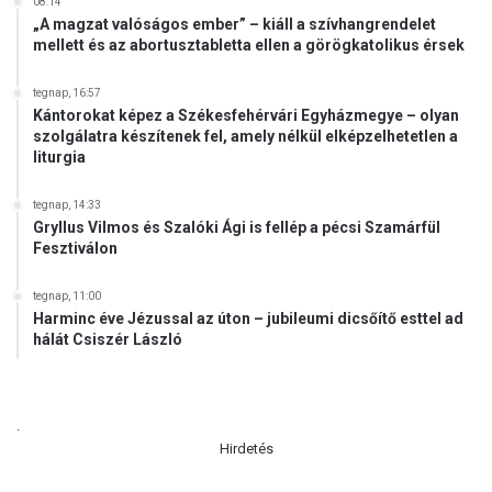
08:14
„A magzat valóságos ember” – kiáll a szívhangrendelet
mellett és az abortusztabletta ellen a görögkatolikus érsek
tegnap, 16:57
Kántorokat képez a Székesfehérvári Egyházmegye – olyan
szolgálatra készítenek fel, amely nélkül elképzelhetetlen a
liturgia
tegnap, 14:33
Gryllus Vilmos és Szalóki Ági is fellép a pécsi Szamárfül
Fesztiválon
tegnap, 11:00
Harminc éve Jézussal az úton – jubileumi dicsőítő esttel ad
hálát Csiszér László
.
Hirdetés