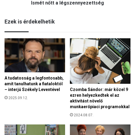
Ismét nőtt a légszennyezettség
a
a
l
r
é
t
Ezek is érdekelhetik
g
y
s
é
z
s
e
a
n
P
n
o
y
d
e
m
z
a
A tudatosság a legfontosabb,
e
n
amit tanulhatunk a fiataloktól
t
i
Czomba Sándor: már közel 9
– interjú Székely Leventével
t
c
ezren helyezkedtek el az
s
2025.09.12.
aktivitást növelő
z
é
munkaerőpiaci programokkal
k
g
y
2024.08.07.
t
é
r