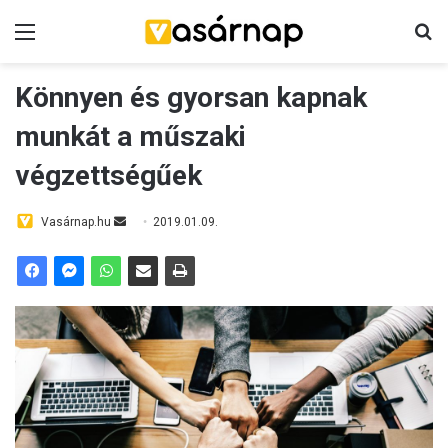
Menü
K
Könnyen és gyorsan kapnak
munkát a műszaki
végzettségűek
Vasárnap.hu
S
2019.01.09.
e
n
d
a
n
e
m
a
i