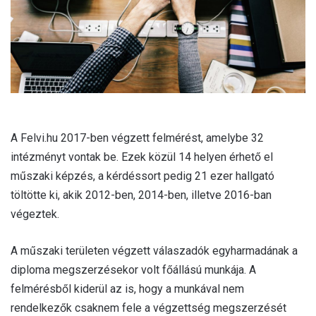
l
A Felvi.hu 2017-ben végzett felmérést, amelybe 32
intézményt vontak be. Ezek közül 14 helyen érhető el
műszaki képzés, a kérdéssort pedig 21 ezer hallgató
töltötte ki, akik 2012-ben, 2014-ben, illetve 2016-ban
végeztek.
A műszaki területen végzett válaszadók egyharmadának a
diploma megszerzésekor volt főállású munkája. A
felmérésből kiderül az is, hogy a munkával nem
rendelkezők csaknem fele a végzettség megszerzését