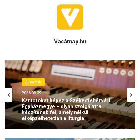
Vasárnap.hu
(H)arctér
2026.08.09.
Kántorokat képez a Székesfehérvári
Egyházmegye – olyan szolgálatra
készítenek fel, amely nélkül
elképzelhetetlen a liturgia