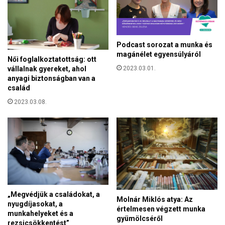
a
f
ő
v
Podcast sorozat a munka és
á
magánélet egyensúlyáról
Női foglalkoztatottság: ott
r
vállalnak gyereket, ahol
2023.03.01.
o
anyagi biztonságban van a
s
család
b
a
2023.03.08.
n
„Megvédjük a családokat, a
Molnár Miklós atya: Az
nyugdíjasokat, a
értelmesen végzett munka
munkahelyeket és a
gyümölcséről
rezsicsökkentést”