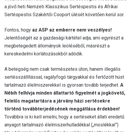
a jövő heti Nemzeti Klasszikus Sertéspestis és Afrikai
Sertéspestis Szakértői Csoport ülését követően kerül sor.
Fontos, hogy
az ASP az emberre nem veszélyes!
Jelentőségét az a gazdasági kártétel adja, ami egyrészt a
megbetegedett állományok leöléséből, másrészt a
kereskedelmi korlátozásokból adódik.
A betegség nem csak természetes úton, hanem illegális
sertésszállítással, ragályfogó tárgyakkal és fertőzött húst
tartalmazó élelmiszerekkel is gyorsan tovább terjedhet.
A
Nébih felhívja minden állattartó figyelmét a jogkövető,
felelős magatartásra a járvány házi sertésekre
történő továbbterjedésének meggátlása érdekben!
Továbbra is ki kell emelni, hogy a sertéseket állati eredetű
anyagot tartalmazó élelmiszerhulladékkal („moslékkal”)