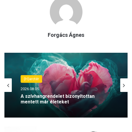
Forgács Ágnes
(H)arctér
2026.08.05.
A szívhangrendelet bizonyítottan
mentett már életeket
J