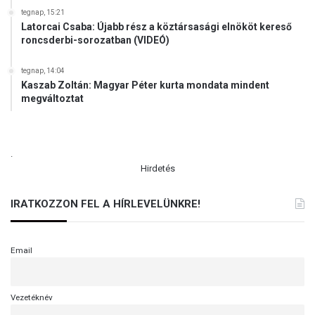
tegnap, 15:21
Latorcai Csaba: Újabb rész a köztársasági elnököt kereső
roncsderbi-sorozatban (VIDEÓ)
tegnap, 14:04
Kaszab Zoltán: Magyar Péter kurta mondata mindent
megváltoztat
.
Hirdetés
IRATKOZZON FEL A HÍRLEVELÜNKRE!
Email
Vezetéknév