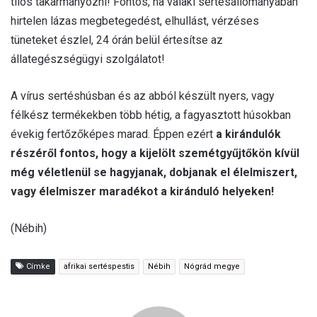
tilos takarmányozni! Fontos, ha valaki sertésállományában
hirtelen lázas megbetegedést, elhullást, vérzéses
tüneteket észlel, 24 órán belül értesítse az
állategészségügyi szolgálatot!
A vírus sertéshúsban és az abból készült nyers, vagy
félkész termékekben több hétig, a fagyasztott húsokban
évekig fertőzőképes marad. Éppen ezért
a kirándulók
részéről fontos, hogy a kijelölt szemétgyűjtőkön kívül
még véletlenül se hagyjanak, dobjanak el élelmiszert,
vagy élelmiszer maradékot a kiránduló helyeken!
(Nébih)
Címke
afrikai sertéspestis
Nébih
Nógrád megye