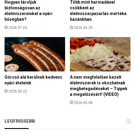
Hogyan tároljuk
Több mint harmadával
t
biztonságosan az
csökkent az
m
élelmiszereinket a nyári
élelmiszerpazarlás mértéke
e
hőségben?
hazánkban
c
s
2026.07.03.
2026.06.29.
e
t
e
k
k
é
O
Górcső alá kerülnek kedvenc
A nem megfelelően kezelt
l
nyári ételeink
élelmiszerek is okozhatnak
a
megbetegedéseket – Tippek
s
2026.06.22.
a megelőzésért! (VIDEÓ)
z
2026.06.08.
o
r
s
LEGFRISSEBB
z
á