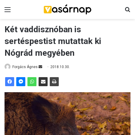
Menü
K
Két vaddisznóban is
sertéspestist mutattak ki
Nógrád megyében
Forgács Ágnes
S
2018.10.30.
e
n
d
a
n
e
m
a
i