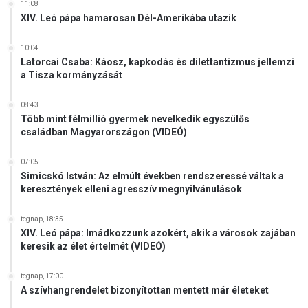
g
11:08
b
XIV. Leó pápa hamarosan Dél-Amerikába utazik
a
n
10:04
Latorcai Csaba: Káosz, kapkodás és dilettantizmus jellemzi
a Tisza kormányzását
08:43
Több mint félmillió gyermek nevelkedik egyszülős
családban Magyarországon (VIDEÓ)
07:05
Simicskó István: Az elmúlt években rendszeressé váltak a
keresztények elleni agresszív megnyilvánulások
tegnap, 18:35
XIV. Leó pápa: Imádkozzunk azokért, akik a városok zajában
keresik az élet értelmét (VIDEÓ)
tegnap, 17:00
A szívhangrendelet bizonyítottan mentett már életeket