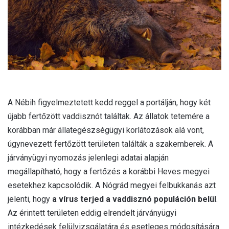
l
A Nébih figyelmeztetett kedd reggel a portálján, hogy két
újabb fertőzött vaddisznót találtak. Az állatok tetemére a
korábban már állategészségügyi korlátozások alá vont,
úgynevezett fertőzött területen találták a szakemberek. A
járványügyi nyomozás jelenlegi adatai alapján
megállapítható, hogy a fertőzés a korábbi Heves megyei
esetekhez kapcsolódik. A Nógrád megyei felbukkanás azt
jelenti, hogy
a vírus terjed a vaddisznó populáción belül
.
Az érintett területen eddig elrendelt járványügyi
intézkedések felülvizsgálatára és esetleges módosítására